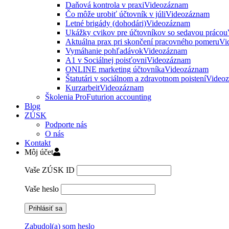
Daňová kontrola v praxi
Videozáznam
Čo môže urobiť účtovník v júli
Videozáznam
Letné brigády (dohodári)
Videozáznam
Ukážky cvikov pre účtovníkov so sedavou prácou
Aktuálna prax pri skončení pracovného pomeru
Vi
Vymáhanie pohľadávok
Videozáznam
A1 v Sociálnej poisťovni
Videozáznam
ONLINE marketing účtovníka
Videozáznam
Štatutári v sociálnom a zdravotnom poistení
Video
Kurzarbeit
Videozáznam
Školenia ProFuturion accounting
Blog
ZÚSK
Podporte nás
O nás
Kontakt
Môj účet
Vaše ZÚSK ID
Vaše heslo
Zabudol(a) som heslo