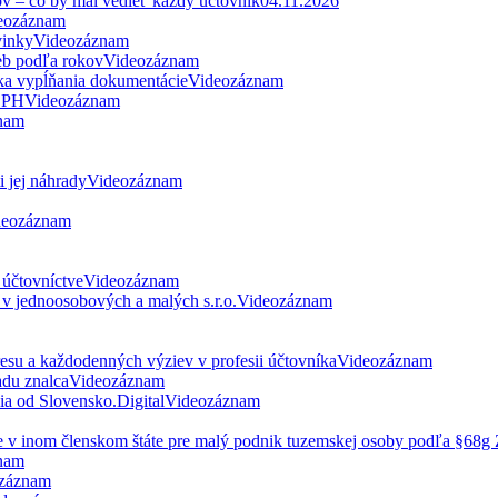
ov – čo by mal vedieť každý účtovník
04.11.2026
eozáznam
vinky
Videozáznam
eb podľa rokov
Videozáznam
ka vypĺňania dokumentácie
Videozáznam
 DPH
Videozáznam
nam
 jej náhrady
Videozáznam
deozáznam
 účtovníctve
Videozáznam
v jednoosobových a malých s.r.o.
Videozáznam
esu a každodenných výziev v profesii účtovníka
Videozáznam
du znalca
Videozáznam
nia od Slovensko.Digital
Videozáznam
ne v inom členskom štáte pre malý podnik tuzemskej osoby podľa §68
nam
záznam