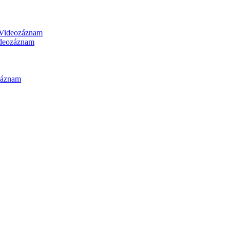
Videozáznam
deozáznam
záznam