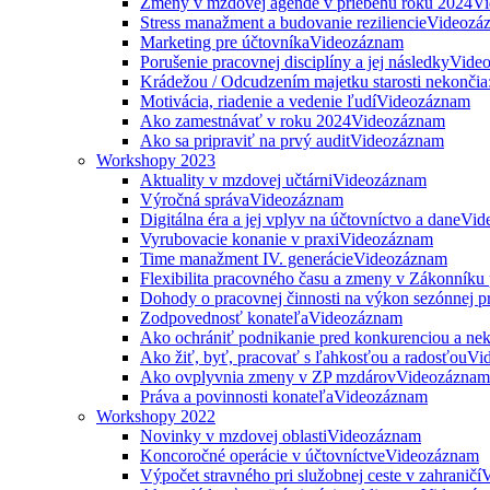
Zmeny v mzdovej agende v priebehu roku 2024
Vi
Stress manažment a budovanie reziliencie
Videozá
Marketing pre účtovníka
Videozáznam
Porušenie pracovnej disciplíny a jej následky
Vide
Krádežou / Odcudzením majetku starosti nekončia
Motivácia, riadenie a vedenie ľudí
Videozáznam
Ako zamestnávať v roku 2024
Videozáznam
Ako sa pripraviť na prvý audit
Videozáznam
Workshopy 2023
Aktuality v mzdovej učtárni
Videozáznam
Výročná správa
Videozáznam
Digitálna éra a jej vplyv na účtovníctvo a dane
Vid
Vyrubovacie konanie v praxi
Videozáznam
Time manažment IV. generácie
Videozáznam
Flexibilita pracovného času a zmeny v Zákonníku
Dohody o pracovnej činnosti na výkon sezónnej p
Zodpovednosť konateľa
Videozáznam
Ako ochrániť podnikanie pred konkurenciou a nek
Ako žiť, byť, pracovať s ľahkosťou a radosťou
Vi
Ako ovplyvnia zmeny v ZP mzdárov
Videozáznam
Práva a povinnosti konateľa
Videozáznam
Workshopy 2022
Novinky v mzdovej oblasti
Videozáznam
Koncoročné operácie v účtovníctve
Videozáznam
Výpočet stravného pri služobnej ceste v zahraničí
V