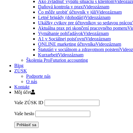
Ako zvládnuť vypätú situáciu s klientom
Videozáz
Daňová kontrola v praxi
Videozáznam
Čo môže urobiť účtovník v júli
Videozáznam
Letné brigády (dohodári)
Videozáznam
Ukážky cvikov pre účtovníkov so sedavou prácou
Aktuálna prax pri skončení pracovného pomeru
Vi
Vymáhanie pohľadávok
Videozáznam
A1 v Sociálnej poisťovni
Videozáznam
ONLINE marketing účtovníka
Videozáznam
Štatutári v sociálnom a zdravotnom poistení
Video
Kurzarbeit
Videozáznam
Školenia ProFuturion accounting
Blog
ZÚSK
Podporte nás
O nás
Kontakt
Môj účet
Vaše ZÚSK ID
Vaše heslo