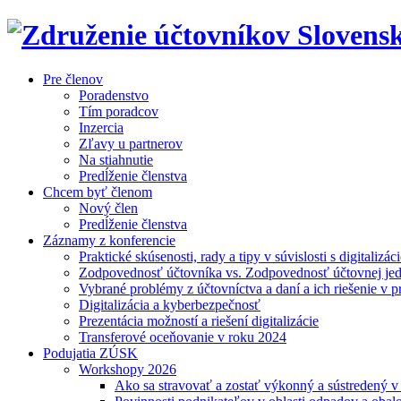
Pre členov
Poradenstvo
Tím poradcov
Inzercia
Zľavy u partnerov
Na stiahnutie
Predĺženie členstva
Chcem byť členom
Nový člen
Predĺženie členstva
Záznamy z konferencie
Praktické skúsenosti, rady a tipy v súvislosti s digitalizác
Zodpovednosť účtovníka vs. Zodpovednosť účtovnej je
Vybrané problémy z účtovníctva a daní a ich riešenie v p
Digitalizácia a kyberbezpečnosť
Prezentácia možností a riešení digitalizácie
Transferové oceňovanie v roku 2024
Podujatia ZÚSK
Workshopy 2026
Ako sa stravovať a zostať výkonný a sústredený 