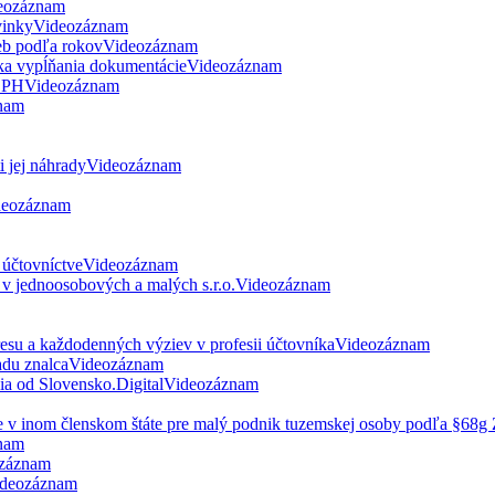
eozáznam
vinky
Videozáznam
eb podľa rokov
Videozáznam
ka vypĺňania dokumentácie
Videozáznam
 DPH
Videozáznam
nam
 jej náhrady
Videozáznam
deozáznam
 účtovníctve
Videozáznam
v jednoosobových a malých s.r.o.
Videozáznam
esu a každodenných výziev v profesii účtovníka
Videozáznam
du znalca
Videozáznam
nia od Slovensko.Digital
Videozáznam
ne v inom členskom štáte pre malý podnik tuzemskej osoby podľa §68
nam
záznam
deozáznam