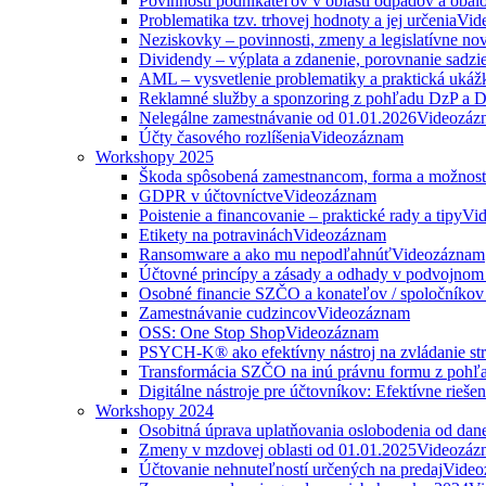
Povinnosti podnikateľov v oblasti odpadov a obal
Problematika tzv. trhovej hodnoty a jej určenia
Vid
Neziskovky – povinnosti, zmeny a legislatívne no
Dividendy – výplata a zdanenie, porovnanie sadzi
AML – vysvetlenie problematiky a praktická ukáž
Reklamné služby a sponzoring z pohľadu DzP a
Nelegálne zamestnávanie od 01.01.2026
Videozáz
Účty časového rozlíšenia
Videozáznam
Workshopy 2025
Škoda spôsobená zamestnancom, forma a možnosti
GDPR v účtovníctve
Videozáznam
Poistenie a financovanie – praktické rady a tipy
Vi
Etikety na potravinách
Videozáznam
Ransomware a ako mu nepodľahnúť
Videozáznam
Účtovné princípy a zásady a odhady v podvojnom
Osobné financie SZČO a konateľov / spoločníkov 
Zamestnávanie cudzincov
Videozáznam
OSS: One Stop Shop
Videozáznam
PSYCH-K® ako efektívny nástroj na zvládanie str
Transformácia SZČO na inú právnu formu z pohľa
Digitálne nástroje pre účtovníkov: Efektívne rieše
Workshopy 2024
Osobitná úprava uplatňovania oslobodenia od da
Zmeny v mzdovej oblasti od 01.01.2025
Videozáz
Účtovanie nehnuteľností určených na predaj
Video