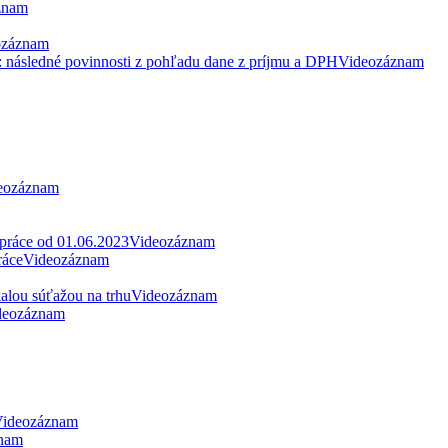
znam
ozáznam
: následné povinnosti z pohľadu dane z príjmu a DPH
Videozáznam
eozáznam
 práce od 01.06.2023
Videozáznam
ráce
Videozáznam
alou súťažou na trhu
Videozáznam
deozáznam
ideozáznam
nam