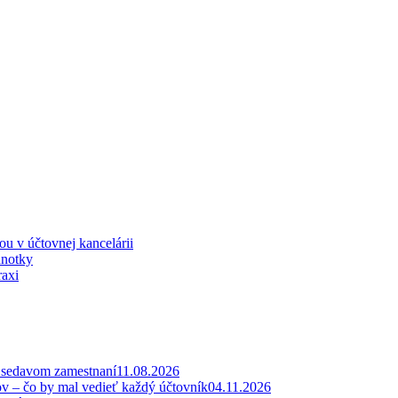
iou v účtovnej kancelárii
dnotky
raxi
v sedavom zamestnaní
11.08.2026
ov – čo by mal vedieť každý účtovník
04.11.2026