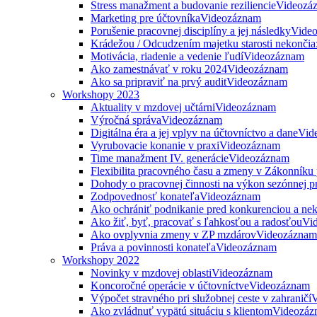
Stress manažment a budovanie reziliencie
Videozá
Marketing pre účtovníka
Videozáznam
Porušenie pracovnej disciplíny a jej následky
Vide
Krádežou / Odcudzením majetku starosti nekončia
Motivácia, riadenie a vedenie ľudí
Videozáznam
Ako zamestnávať v roku 2024
Videozáznam
Ako sa pripraviť na prvý audit
Videozáznam
Workshopy 2023
Aktuality v mzdovej učtárni
Videozáznam
Výročná správa
Videozáznam
Digitálna éra a jej vplyv na účtovníctvo a dane
Vid
Vyrubovacie konanie v praxi
Videozáznam
Time manažment IV. generácie
Videozáznam
Flexibilita pracovného času a zmeny v Zákonníku
Dohody o pracovnej činnosti na výkon sezónnej p
Zodpovednosť konateľa
Videozáznam
Ako ochrániť podnikanie pred konkurenciou a nek
Ako žiť, byť, pracovať s ľahkosťou a radosťou
Vi
Ako ovplyvnia zmeny v ZP mzdárov
Videozáznam
Práva a povinnosti konateľa
Videozáznam
Workshopy 2022
Novinky v mzdovej oblasti
Videozáznam
Koncoročné operácie v účtovníctve
Videozáznam
Výpočet stravného pri služobnej ceste v zahraničí
V
Ako zvládnuť vypätú situáciu s klientom
Videozáz