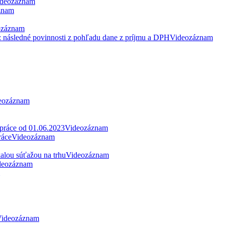
deozáznam
znam
ozáznam
: následné povinnosti z pohľadu dane z príjmu a DPH
Videozáznam
eozáznam
 práce od 01.06.2023
Videozáznam
ráce
Videozáznam
alou súťažou na trhu
Videozáznam
deozáznam
ideozáznam