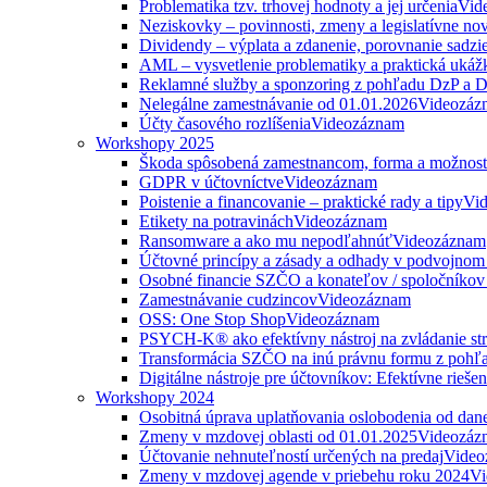
Problematika tzv. trhovej hodnoty a jej určenia
Vid
Neziskovky – povinnosti, zmeny a legislatívne no
Dividendy – výplata a zdanenie, porovnanie sadzi
AML – vysvetlenie problematiky a praktická ukáž
Reklamné služby a sponzoring z pohľadu DzP a
Nelegálne zamestnávanie od 01.01.2026
Videozáz
Účty časového rozlíšenia
Videozáznam
Workshopy 2025
Škoda spôsobená zamestnancom, forma a možnosti
GDPR v účtovníctve
Videozáznam
Poistenie a financovanie – praktické rady a tipy
Vi
Etikety na potravinách
Videozáznam
Ransomware a ako mu nepodľahnúť
Videozáznam
Účtovné princípy a zásady a odhady v podvojnom
Osobné financie SZČO a konateľov / spoločníkov 
Zamestnávanie cudzincov
Videozáznam
OSS: One Stop Shop
Videozáznam
PSYCH-K® ako efektívny nástroj na zvládanie str
Transformácia SZČO na inú právnu formu z pohľa
Digitálne nástroje pre účtovníkov: Efektívne rieše
Workshopy 2024
Osobitná úprava uplatňovania oslobodenia od da
Zmeny v mzdovej oblasti od 01.01.2025
Videozáz
Účtovanie nehnuteľností určených na predaj
Video
Zmeny v mzdovej agende v priebehu roku 2024
Vi