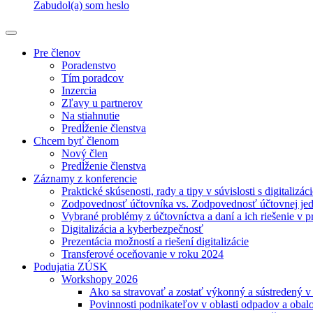
Zabudol(a) som heslo
Pre členov
Poradenstvo
Tím poradcov
Inzercia
Zľavy u partnerov
Na stiahnutie
Predĺženie členstva
Chcem byť členom
Nový člen
Predĺženie členstva
Záznamy z konferencie
Praktické skúsenosti, rady a tipy v súvislosti s digitalizác
Zodpovednosť účtovníka vs. Zodpovednosť účtovnej je
Vybrané problémy z účtovníctva a daní a ich riešenie v p
Digitalizácia a kyberbezpečnosť
Prezentácia možností a riešení digitalizácie
Transferové oceňovanie v roku 2024
Podujatia ZÚSK
Workshopy 2026
Ako sa stravovať a zostať výkonný a sústredený 
Povinnosti podnikateľov v oblasti odpadov a obal