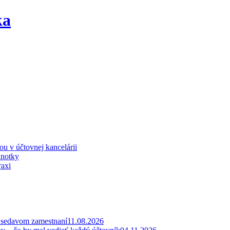
iou v účtovnej kancelárii
dnotky
raxi
v sedavom zamestnaní
11.08.2026