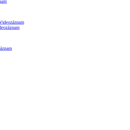
nam
Videozáznam
deozáznam
záznam