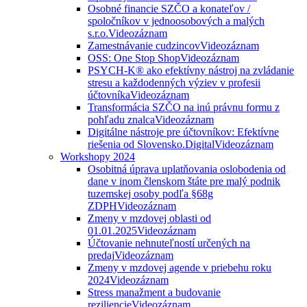
Osobné financie SZČO a konateľov /
spoločníkov v jednoosobových a malých
s.r.o.
Videozáznam
Zamestnávanie cudzincov
Videozáznam
OSS: One Stop Shop
Videozáznam
PSYCH-K® ako efektívny nástroj na zvládanie
stresu a každodenných výziev v profesii
účtovníka
Videozáznam
Transformácia SZČO na inú právnu formu z
pohľadu znalca
Videozáznam
Digitálne nástroje pre účtovníkov: Efektívne
riešenia od Slovensko.Digital
Videozáznam
Workshopy 2024
Osobitná úprava uplatňovania oslobodenia od
dane v inom členskom štáte pre malý podnik
tuzemskej osoby podľa §68g
ZDPH
Videozáznam
Zmeny v mzdovej oblasti od
01.01.2025
Videozáznam
Účtovanie nehnuteľností určených na
predaj
Videozáznam
Zmeny v mzdovej agende v priebehu roku
2024
Videozáznam
Stress manažment a budovanie
reziliencie
Videozáznam