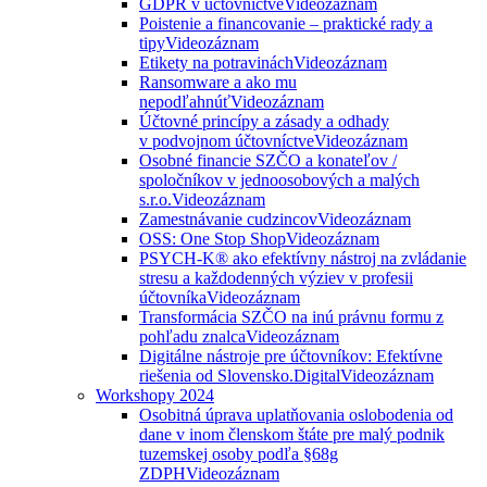
GDPR v účtovníctve
Videozáznam
Poistenie a financovanie – praktické rady a
tipy
Videozáznam
Etikety na potravinách
Videozáznam
Ransomware a ako mu
nepodľahnúť
Videozáznam
Účtovné princípy a zásady a odhady
v podvojnom účtovníctve
Videozáznam
Osobné financie SZČO a konateľov /
spoločníkov v jednoosobových a malých
s.r.o.
Videozáznam
Zamestnávanie cudzincov
Videozáznam
OSS: One Stop Shop
Videozáznam
PSYCH-K® ako efektívny nástroj na zvládanie
stresu a každodenných výziev v profesii
účtovníka
Videozáznam
Transformácia SZČO na inú právnu formu z
pohľadu znalca
Videozáznam
Digitálne nástroje pre účtovníkov: Efektívne
riešenia od Slovensko.Digital
Videozáznam
Workshopy 2024
Osobitná úprava uplatňovania oslobodenia od
dane v inom členskom štáte pre malý podnik
tuzemskej osoby podľa §68g
ZDPH
Videozáznam