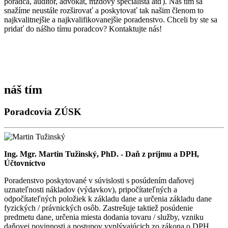
poradca, audítor, advokát, mzdový špecialista atď). Náš tím sa
snažíme neustále rozširovať a poskytovať tak našim členom to
najkvalitnejšie a najkvalifikovanejšie poradenstvo. Chceli by ste sa
pridať do nášho tímu poradcov? Kontaktujte nás!
náš tím
Poradcovia ZÚSK
Ing. Mgr. Martin Tužinský, PhD. - Daň z príjmu a DPH,
Účtovníctvo
Poradenstvo poskytované v súvislosti s posúdením daňovej
uznateľnosti nákladov (výdavkov), pripočítateľných a
odpočítateľných položiek k základu dane a určenia základu dane
fyzických / právnických osôb. Zastrešuje taktiež posúdenie
predmetu dane, určenia miesta dodania tovaru / služby, vzniku
daňovej povinnosti a postupov vyplývajúcich zo zákona o DPH.