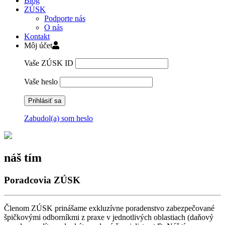
Blog
ZÚSK
Podporte nás
O nás
Kontakt
Môj účet
Vaše ZÚSK ID
Vaše heslo
Zabudol(a) som heslo
Skip
to
content
náš tím
Poradcovia ZÚSK
Členom ZÚSK prinášame exkluzívne poradenstvo zabezpečované
špičkovými odborníkmi z praxe v jednotlivých oblastiach (daňový