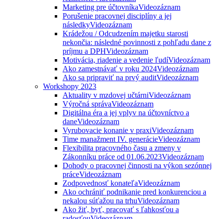
Marketing pre účtovníka
Videozáznam
Porušenie pracovnej disciplíny a jej
následky
Videozáznam
Krádežou / Odcudzením majetku starosti
nekončia: následné povinnosti z pohľadu dane z
príjmu a DPH
Videozáznam
Motivácia, riadenie a vedenie ľudí
Videozáznam
Ako zamestnávať v roku 2024
Videozáznam
Ako sa pripraviť na prvý audit
Videozáznam
Workshopy 2023
Aktuality v mzdovej učtárni
Videozáznam
Výročná správa
Videozáznam
Digitálna éra a jej vplyv na účtovníctvo a
dane
Videozáznam
Vyrubovacie konanie v praxi
Videozáznam
Time manažment IV. generácie
Videozáznam
Flexibilita pracovného času a zmeny v
Zákonníku práce od 01.06.2023
Videozáznam
Dohody o pracovnej činnosti na výkon sezónnej
práce
Videozáznam
Zodpovednosť konateľa
Videozáznam
Ako ochrániť podnikanie pred konkurenciou a
nekalou súťažou na trhu
Videozáznam
Ako žiť, byť, pracovať s ľahkosťou a
radosťou
Videozáznam