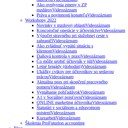
Ako ovplyvnia zmeny v ZP
mzdárov
Videozáznam
Práva a povinnosti konateľa
Videozáznam
Workshopy 2022
Novinky v mzdovej oblasti
Videozáznam
Koncoročné operácie v účtovníctve
Videozáznam
Výpočet stravného pri služobnej ceste v
zahraničí
Videozáznam
Ako zvládnuť vypätú situáciu s
klientom
Videozáznam
Daňová kontrola v praxi
Videozáznam
Čo môže urobiť účtovník v júli
Videozáznam
Letné brigády (dohodári)
Videozáznam
Ukážky cvikov pre účtovníkov so sedavou
prácou
Videozáznam
Aktuálna prax pri skončení pracovného
pomeru
Videozáznam
Vymáhanie pohľadávok
Videozáznam
A1 v Sociálnej poisťovni
Videozáznam
ONLINE marketing účtovníka
Videozáznam
Štatutári v sociálnom a zdravotnom
poistení
Videozáznam
Kurzarbeit
Videozáznam
Školenia ProFuturion accounting