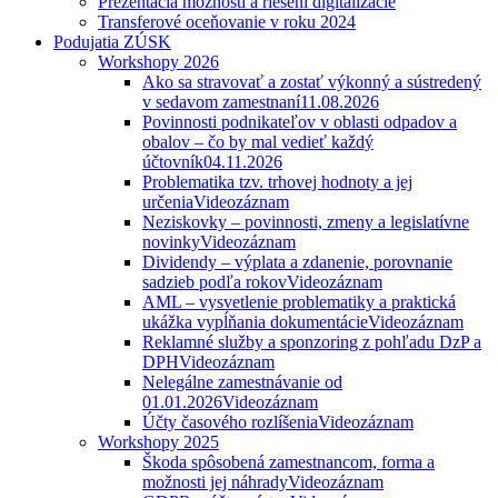
Prezentácia možností a riešení digitalizácie
Transferové oceňovanie v roku 2024
Podujatia ZÚSK
Workshopy 2026
Ako sa stravovať a zostať výkonný a sústredený
v sedavom zamestnaní
11.08.2026
Povinnosti podnikateľov v oblasti odpadov a
obalov – čo by mal vedieť každý
účtovník
04.11.2026
Problematika tzv. trhovej hodnoty a jej
určenia
Videozáznam
Neziskovky – povinnosti, zmeny a legislatívne
novinky
Videozáznam
Dividendy – výplata a zdanenie, porovnanie
sadzieb podľa rokov
Videozáznam
AML – vysvetlenie problematiky a praktická
ukážka vypĺňania dokumentácie
Videozáznam
Reklamné služby a sponzoring z pohľadu DzP a
DPH
Videozáznam
Nelegálne zamestnávanie od
01.01.2026
Videozáznam
Účty časového rozlíšenia
Videozáznam
Workshopy 2025
Škoda spôsobená zamestnancom, forma a
možnosti jej náhrady
Videozáznam