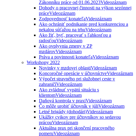
Zákonníku práce od 01.06.2023
Videozáznam
Dohody o pracovnej činnosti na výkon sezónnej
práce
Videozáznam
Zodpovednosť konateľa
Videozáznam
Ako ochrániť podnikanie pred konkurenciou a
nekalou súťažou na trhu
Videozáznam
Ako žiť, byť, pracovať s ľahkosťou a
radosťou
Videozáznam
Ako ovplyvnia zmeny v ZP
mzdárov
Videozáznam
Práva a povinnosti konateľa
Videozáznam
Workshopy 2022
Novinky v mzdovej oblasti
Videozáznam
Koncoročné operácie v účtovníctve
Videozáznam
Výpočet stravného pri služobnej ceste v
zahraničí
Videozáznam
Ako zvládnuť vypätú situáciu s
klientom
Videozáznam
Daňová kontrola v praxi
Videozáznam
Čo môže urobiť účtovník v júli
Videozáznam
Letné brigády (dohodári)
Videozáznam
Ukážky cvikov pre účtovníkov so sedavou
prácou
Videozáznam
Aktuálna prax pri skončení pracovného
pomeru
Videozáznam