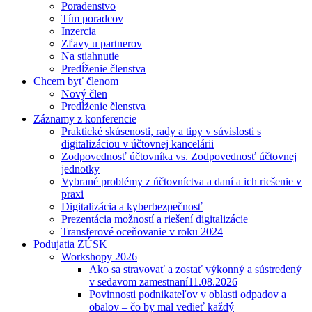
Poradenstvo
Tím poradcov
Inzercia
Zľavy u partnerov
Na stiahnutie
Predĺženie členstva
Chcem byť členom
Nový člen
Predĺženie členstva
Záznamy z konferencie
Praktické skúsenosti, rady a tipy v súvislosti s
digitalizáciou v účtovnej kancelárii
Zodpovednosť účtovníka vs. Zodpovednosť účtovnej
jednotky
Vybrané problémy z účtovníctva a daní a ich riešenie v
praxi
Digitalizácia a kyberbezpečnosť
Prezentácia možností a riešení digitalizácie
Transferové oceňovanie v roku 2024
Podujatia ZÚSK
Workshopy 2026
Ako sa stravovať a zostať výkonný a sústredený
v sedavom zamestnaní
11.08.2026
Povinnosti podnikateľov v oblasti odpadov a
obalov – čo by mal vedieť každý