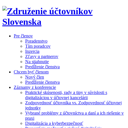
Pre členov
Poradenstvo
Tím poradcov
Inzercia
Zľavy u partnerov
Na stiahnutie
Predĺženie členstva
Chcem byť členom
Nový člen
Predĺženie členstva
Záznamy z konferencie
Praktické skúsenosti, rady a tipy v súvislosti s
digitalizáciou v účtovnej kancelárii
Zodpovednosť účtovníka vs. Zodpovednosť účtovnej
jednotky
Vybrané problémy z účtovníctva a daní a ich riešenie v
praxi
Digitalizácia a kyberbezpečnosť