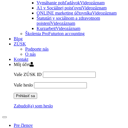
Vymáhanie pohľadávok
Videozáznam
A1 v Sociálnej poisťovni
Videozáznam
ONLINE marketing účtovníka
Videozáznam
Štatutári v sociálnom a zdravotnom
poistení
Videozáznam
Kurzarbeit
Videozáznam
Školenia ProFuturion accounting
Blog
ZÚSK
Podporte nás
O nás
Kontakt
Môj účet
Vaše ZÚSK ID
Vaše heslo
Zabudol(a) som heslo
Pre členov