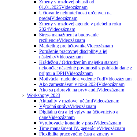
Zmeny v mzdovej oblasti od
01.01.2025
Videozáznam
Účtovanie nehnuteľností určených na
predaj
Videozáznam
Zmeny v mzdovej agende v priebehu roku
2024
Videozáznam
Stress manažment a budovanie
reziliencie
Videozáznam
Marketing pre účtovníka
Videozáznam
Porušenie pracovnej disciplíny a jej
následky
Videozáznam
Krádežou / Odcudzením majetku starosti
nekončia: následné povinnosti z pohľadu dane z
príjmu a DPH
Videozáznam
Motivácia, riadenie a vedenie ľudí
Videozáznam
Ako zamestnávať v roku 2024
Videozáznam
Ako sa pripraviť na prvý audit
Videozáznam
Workshopy 2023
Aktuality v mzdovej učtárni
Videozáznam
Výročná správa
Videozáznam
Digitálna éra a jej vplyv na účtovníctvo a
dane
Videozáznam
Vyrubovacie konanie v praxi
Videozáznam
Time manažment IV. generácie
Videozáznam
Flexibilita pracovného času a zmeny v