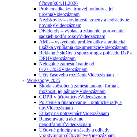
účtovník
04.11.2026
Problematika tzv. trhovej hodnoty a jej
určenia
Videozáznam
Neziskovky – povinnosti, zmeny a legislatívne
novinky
Videozáznam
Dividendy – výplata a zdanenie, porovnanie
sadzieb podľa rokov
Videozáznam
AML – vysvetlenie problematiky a praktická
ukážka vypĺňania dokumentácie
Videozáznam
Reklamné služby a sponzoring z pohľadu DzP a
DPH
Videozáznam
Nelegálne zamestnávanie od
01.01.2026
Videozáznam
Účty časového rozlíšenia
Videozáznam
Workshopy 2025
Škoda spôsobená zamestnancom, forma a
možnosti jej náhrady
Videozáznam
GDPR v účtovníctve
Videozáznam
Poistenie a financovanie – praktické rady a
tipy
Videozáznam
Etikety na potravinách
Videozáznam
Ransomware a ako mu
nepodľahnúť
Videozáznam
Účtovné princípy a zásady a odhady
v podvojnom účtovníctve
Videozáznam