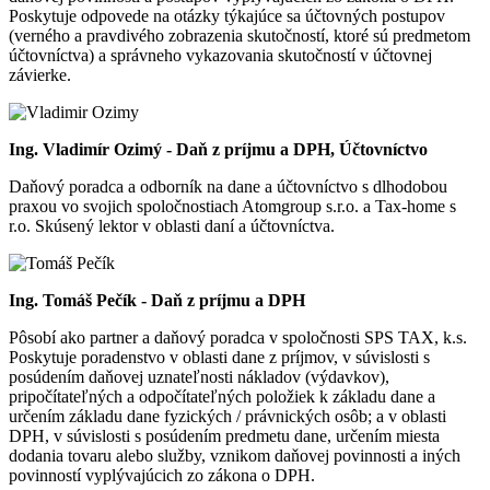
Poskytuje odpovede na otázky týkajúce sa účtovných postupov
(verného a pravdivého zobrazenia skutočností, ktoré sú predmetom
účtovníctva) a správneho vykazovania skutočností v účtovnej
závierke.
Ing. Vladimír Ozimý - Daň z príjmu a DPH, Účtovníctvo
Daňový poradca a odborník na dane a účtovníctvo s dlhodobou
praxou vo svojich spoločnostiach Atomgroup s.r.o. a Tax-home s
r.o. Skúsený lektor v oblasti daní a účtovníctva.
Ing. Tomáš Pečík - Daň z príjmu a DPH
Pôsobí ako partner a daňový poradca v spoločnosti SPS TAX, k.s.
Poskytuje poradenstvo v oblasti dane z príjmov, v súvislosti s
posúdením daňovej uznateľnosti nákladov (výdavkov),
pripočítateľných a odpočítateľných položiek k základu dane a
určením základu dane fyzických / právnických osôb; a v oblasti
DPH, v súvislosti s posúdením predmetu dane, určením miesta
dodania tovaru alebo služby, vznikom daňovej povinnosti a iných
povinností vyplývajúcich zo zákona o DPH.