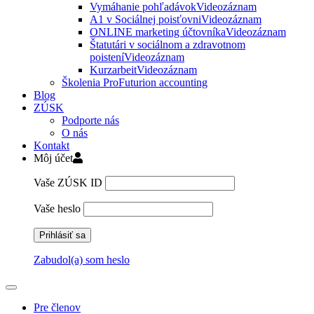
Vymáhanie pohľadávok
Videozáznam
A1 v Sociálnej poisťovni
Videozáznam
ONLINE marketing účtovníka
Videozáznam
Štatutári v sociálnom a zdravotnom
poistení
Videozáznam
Kurzarbeit
Videozáznam
Školenia ProFuturion accounting
Blog
ZÚSK
Podporte nás
O nás
Kontakt
Môj účet
Vaše ZÚSK ID
Vaše heslo
Zabudol(a) som heslo
Pre členov