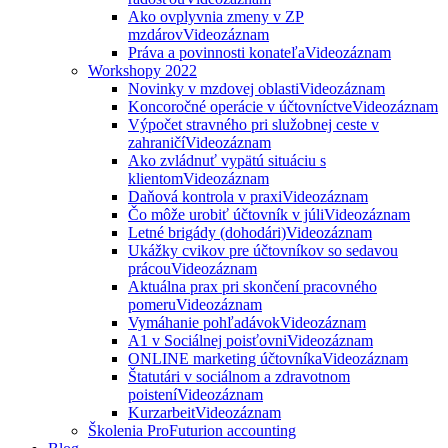
Ako ovplyvnia zmeny v ZP
mzdárov
Videozáznam
Práva a povinnosti konateľa
Videozáznam
Workshopy 2022
Novinky v mzdovej oblasti
Videozáznam
Koncoročné operácie v účtovníctve
Videozáznam
Výpočet stravného pri služobnej ceste v
zahraničí
Videozáznam
Ako zvládnuť vypätú situáciu s
klientom
Videozáznam
Daňová kontrola v praxi
Videozáznam
Čo môže urobiť účtovník v júli
Videozáznam
Letné brigády (dohodári)
Videozáznam
Ukážky cvikov pre účtovníkov so sedavou
prácou
Videozáznam
Aktuálna prax pri skončení pracovného
pomeru
Videozáznam
Vymáhanie pohľadávok
Videozáznam
A1 v Sociálnej poisťovni
Videozáznam
ONLINE marketing účtovníka
Videozáznam
Štatutári v sociálnom a zdravotnom
poistení
Videozáznam
Kurzarbeit
Videozáznam
Školenia ProFuturion accounting