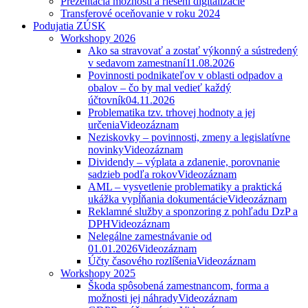
Prezentácia možností a riešení digitalizácie
Transferové oceňovanie v roku 2024
Podujatia ZÚSK
Workshopy 2026
Ako sa stravovať a zostať výkonný a sústredený
v sedavom zamestnaní
11.08.2026
Povinnosti podnikateľov v oblasti odpadov a
obalov – čo by mal vedieť každý
účtovník
04.11.2026
Problematika tzv. trhovej hodnoty a jej
určenia
Videozáznam
Neziskovky – povinnosti, zmeny a legislatívne
novinky
Videozáznam
Dividendy – výplata a zdanenie, porovnanie
sadzieb podľa rokov
Videozáznam
AML – vysvetlenie problematiky a praktická
ukážka vypĺňania dokumentácie
Videozáznam
Reklamné služby a sponzoring z pohľadu DzP a
DPH
Videozáznam
Nelegálne zamestnávanie od
01.01.2026
Videozáznam
Účty časového rozlíšenia
Videozáznam
Workshopy 2025
Škoda spôsobená zamestnancom, forma a
možnosti jej náhrady
Videozáznam