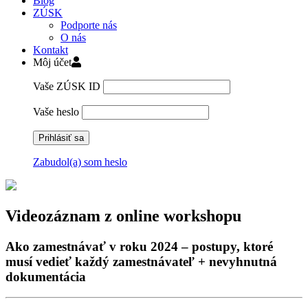
Blog
ZÚSK
Podporte nás
O nás
Kontakt
Môj účet
Vaše ZÚSK ID
Vaše heslo
Zabudol(a) som heslo
Skip
to
content
Videozáznam z online workshopu
Ako zamestnávať v roku 2024 – postupy, ktoré
musí vedieť každý zamestnávateľ + nevyhnutná
dokumentácia