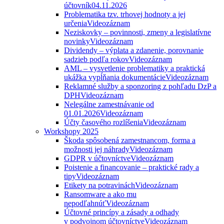
účtovník
04.11.2026
Problematika tzv. trhovej hodnoty a jej
určenia
Videozáznam
Neziskovky – povinnosti, zmeny a legislatívne
novinky
Videozáznam
Dividendy – výplata a zdanenie, porovnanie
sadzieb podľa rokov
Videozáznam
AML – vysvetlenie problematiky a praktická
ukážka vypĺňania dokumentácie
Videozáznam
Reklamné služby a sponzoring z pohľadu DzP a
DPH
Videozáznam
Nelegálne zamestnávanie od
01.01.2026
Videozáznam
Účty časového rozlíšenia
Videozáznam
Workshopy 2025
Škoda spôsobená zamestnancom, forma a
možnosti jej náhrady
Videozáznam
GDPR v účtovníctve
Videozáznam
Poistenie a financovanie – praktické rady a
tipy
Videozáznam
Etikety na potravinách
Videozáznam
Ransomware a ako mu
nepodľahnúť
Videozáznam
Účtovné princípy a zásady a odhady
v podvojnom účtovníctve
Videozáznam