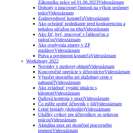
Zákonníku práce od 01.06.2023
Videozáznam
Dohody o pracovnej činnosti na výkon sezónnej
práce
Videozáznam
Zodpovednosť konateľa
Videozáznam
Ako ochrániť podnikanie pred konkurenciou a
nekalou súťažou na trhu
Videozáznam
Ako žiť, byť, pracovať s ľahkosťou a
radosťou
Videozáznam
Ako ovplyvnia zmeny v ZP
mzdárov
Videozáznam
Práva a povinnosti konateľa
Videozáznam
Workshopy 2022
Novinky v mzdovej oblasti
Videozáznam
Koncoročné operácie v účtovníctve
Videozáznam
Výpočet stravného pri služobnej ceste v
zahraničí
Videozáznam
Ako zvládnuť vypätú situáciu s
klientom
Videozáznam
Daňová kontrola v praxi
Videozáznam
Čo môže urobiť účtovník v júli
Videozáznam
Letné brigády (dohodári)
Videozáznam
Ukážky cvikov pre účtovníkov so sedavou
prácou
Videozáznam
Aktuálna prax pri skončení pracovného
pomeru
Videozáznam