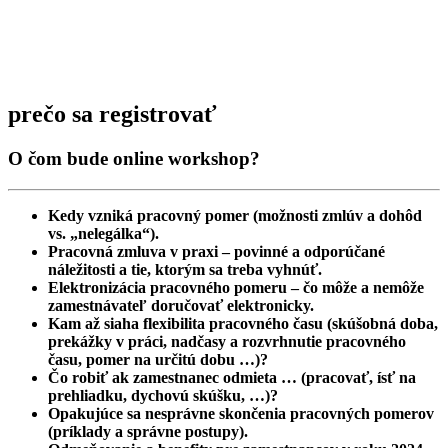
prečo sa registrovať
O čom bude online workshop?
Kedy vzniká pracovný pomer (možnosti zmlúv a dohôd
vs. „nelegálka“).
Pracovná zmluva v praxi – povinné a odporúčané
náležitosti a tie, ktorým sa treba vyhnúť.
Elektronizácia pracovného pomeru – čo môže a nemôže
zamestnávateľ doručovať elektronicky.
Kam až siaha flexibilita pracovného času (skúšobná doba,
prekážky v práci, nadčasy a rozvrhnutie pracovného
času, pomer na určitú dobu …)?
Čo robiť ak zamestnanec odmieta … (pracovať, ísť na
prehliadku, dychovú skúšku, …)?
Opakujúce sa nesprávne skončenia pracovných pomerov
(príklady a správne postupy).