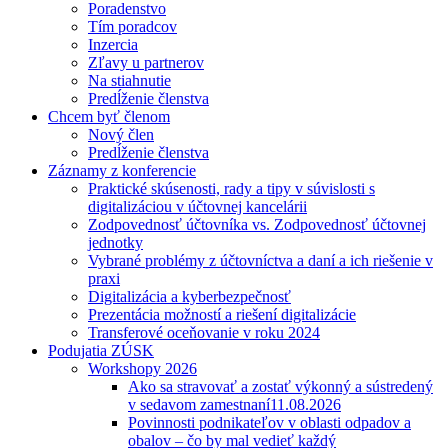
Poradenstvo
Tím poradcov
Inzercia
Zľavy u partnerov
Na stiahnutie
Predĺženie členstva
Chcem byť členom
Nový člen
Predĺženie členstva
Záznamy z konferencie
Praktické skúsenosti, rady a tipy v súvislosti s
digitalizáciou v účtovnej kancelárii
Zodpovednosť účtovníka vs. Zodpovednosť účtovnej
jednotky
Vybrané problémy z účtovníctva a daní a ich riešenie v
praxi
Digitalizácia a kyberbezpečnosť
Prezentácia možností a riešení digitalizácie
Transferové oceňovanie v roku 2024
Podujatia ZÚSK
Workshopy 2026
Ako sa stravovať a zostať výkonný a sústredený
v sedavom zamestnaní
11.08.2026
Povinnosti podnikateľov v oblasti odpadov a
obalov – čo by mal vedieť každý