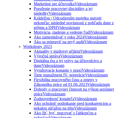
Marketing pre účtovníka
Videozáznam
Porušenie pracovnej disciplíny a jej
následky
Videozáznam
Krádežou / Odcudzením majetku starosti
nekončia: následné povinnosti z pohľadu dane z
príjmu a DPH
Videozáznam
Motivácia, riadenie a vedenie ľudí
Videozáznam
Ako zamestnávať v roku 2024
Videozáznam
Ako sa pripraviť na prvý audit
Videozáznam
Workshopy 2023
Aktuality v mzdovej učtárni
Videozáznam
Výročná správa
Videozáznam
Digitálna éra a jej vplyv na účtovníctvo a
dane
Videozáznam
Vyrubovacie konanie v praxi
Videozáznam
Time manažment IV. generácie
Videozáznam
Flexibilita pracovného času a zmeny v
Zákonníku práce od 01.06.2023
Videozáznam
Dohody o pracovnej činnosti na výkon sezónnej
práce
Videozáznam
Zodpovednosť konateľa
Videozáznam
Ako ochrániť podnikanie pred konkurenciou a
nekalou súťažou na trhu
Videozáznam
Ako žiť, byť, pracovať s ľahkosťou a
radosťou
Videozáznam