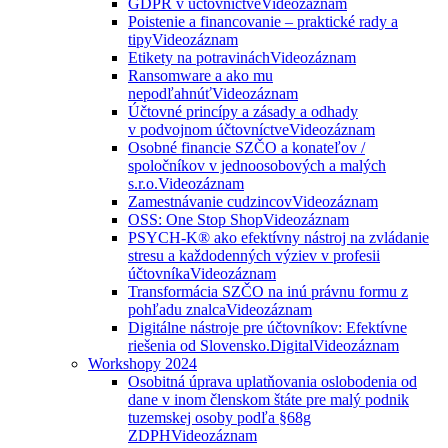
GDPR v účtovníctve
Videozáznam
Poistenie a financovanie – praktické rady a
tipy
Videozáznam
Etikety na potravinách
Videozáznam
Ransomware a ako mu
nepodľahnúť
Videozáznam
Účtovné princípy a zásady a odhady
v podvojnom účtovníctve
Videozáznam
Osobné financie SZČO a konateľov /
spoločníkov v jednoosobových a malých
s.r.o.
Videozáznam
Zamestnávanie cudzincov
Videozáznam
OSS: One Stop Shop
Videozáznam
PSYCH-K® ako efektívny nástroj na zvládanie
stresu a každodenných výziev v profesii
účtovníka
Videozáznam
Transformácia SZČO na inú právnu formu z
pohľadu znalca
Videozáznam
Digitálne nástroje pre účtovníkov: Efektívne
riešenia od Slovensko.Digital
Videozáznam
Workshopy 2024
Osobitná úprava uplatňovania oslobodenia od
dane v inom členskom štáte pre malý podnik
tuzemskej osoby podľa §68g
ZDPH
Videozáznam