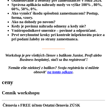
Odmeňovanie a benefity pre zamestnancov v roku 2024.
Správna aplikácia náhrady mzdy vo výške 100% , 80%,
60%, 50%, 0%.
Ako vymôcť škodu spôsobnú zamestnancom? Postup,
forma, vzory.
Ako na dohody po novom?
Kedy je povinná náhrada odmeny a kedy nie?
Vnútropodnikové smernice – povinné a odporúčané.
Prvé nevyhnutné kroky pri kontrole inšpektorátu práce a
pri podaní žaloby zo strany zamestnanca.
____________
Workshop je pre všetkých členov s balíkom Junior, Profi alebo
Business bezplatný, stačí sa iba registrovať!
Nemáte ešte niektorý z balíkov? Svoju registráciu si môžete
obnoviť
na tomto odkaze
.
ceny
Cenník workshopu
Členovia s FREE účtom
Ostatní členovia ZÚSK