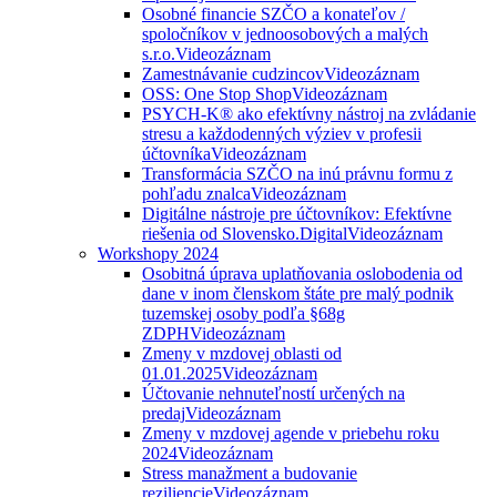
Osobné financie SZČO a konateľov /
spoločníkov v jednoosobových a malých
s.r.o.
Videozáznam
Zamestnávanie cudzincov
Videozáznam
OSS: One Stop Shop
Videozáznam
PSYCH-K® ako efektívny nástroj na zvládanie
stresu a každodenných výziev v profesii
účtovníka
Videozáznam
Transformácia SZČO na inú právnu formu z
pohľadu znalca
Videozáznam
Digitálne nástroje pre účtovníkov: Efektívne
riešenia od Slovensko.Digital
Videozáznam
Workshopy 2024
Osobitná úprava uplatňovania oslobodenia od
dane v inom členskom štáte pre malý podnik
tuzemskej osoby podľa §68g
ZDPH
Videozáznam
Zmeny v mzdovej oblasti od
01.01.2025
Videozáznam
Účtovanie nehnuteľností určených na
predaj
Videozáznam
Zmeny v mzdovej agende v priebehu roku
2024
Videozáznam
Stress manažment a budovanie
reziliencie
Videozáznam