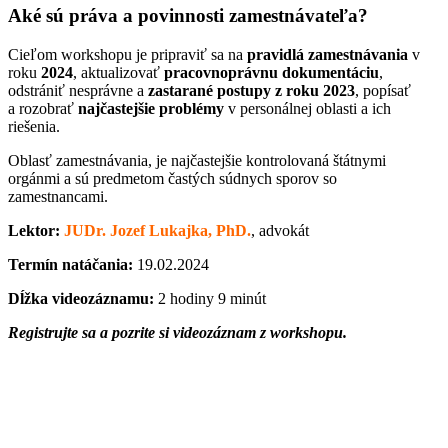
Aké sú práva a povinnosti zamestnávateľa?
Cieľom workshopu je pripraviť sa na
pravidlá zamestnávania
v
roku
2024
, aktualizovať
pracovnoprávnu dokumentáciu
,
odstrániť nesprávne a
zastarané postupy z roku 2023
, popísať
a rozobrať
najčastejšie problémy
v personálnej oblasti a ich
riešenia.
Oblasť zamestnávania, je najčastejšie kontrolovaná štátnymi
orgánmi a sú predmetom častých súdnych sporov so
zamestnancami.
Lektor:
JUDr. Jozef Lukajka, PhD.
, advokát
Termín natáčania:
19.02.2024
Dĺžka videozáznamu:
2 hodiny 9 minút
Registrujte sa a pozrite si videozáznam z workshopu.