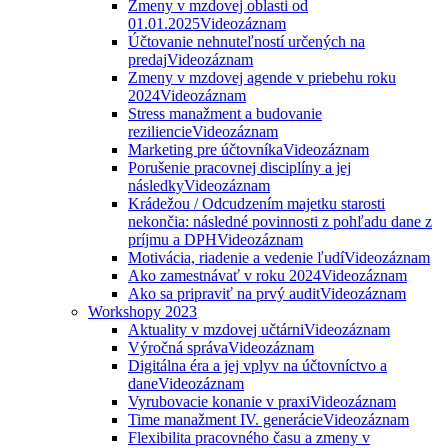
Zmeny v mzdovej oblasti od
01.01.2025
Videozáznam
Účtovanie nehnuteľností určených na
predaj
Videozáznam
Zmeny v mzdovej agende v priebehu roku
2024
Videozáznam
Stress manažment a budovanie
reziliencie
Videozáznam
Marketing pre účtovníka
Videozáznam
Porušenie pracovnej disciplíny a jej
následky
Videozáznam
Krádežou / Odcudzením majetku starosti
nekončia: následné povinnosti z pohľadu dane z
príjmu a DPH
Videozáznam
Motivácia, riadenie a vedenie ľudí
Videozáznam
Ako zamestnávať v roku 2024
Videozáznam
Ako sa pripraviť na prvý audit
Videozáznam
Workshopy 2023
Aktuality v mzdovej učtárni
Videozáznam
Výročná správa
Videozáznam
Digitálna éra a jej vplyv na účtovníctvo a
dane
Videozáznam
Vyrubovacie konanie v praxi
Videozáznam
Time manažment IV. generácie
Videozáznam
Flexibilita pracovného času a zmeny v