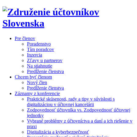
Pre členov
Poradenstvo
Tím poradcov
Inzercia
Zľavy u partnerov
Na stiahnutie
Predĺženie členstva
Chcem byť členom
Nový člen
Predĺženie členstva
Záznamy z konferencie
Praktické skúsenosti, rady a tipy v súvislosti s
digitalizáciou v účtovnej kancelárii
Zodpovednosť účtovníka vs. Zodpovednosť účtovnej
jednotky
Vybrané problémy z účtovníctva a daní a ich riešenie v
praxi
Digitalizácia a kyberbezpečnosť