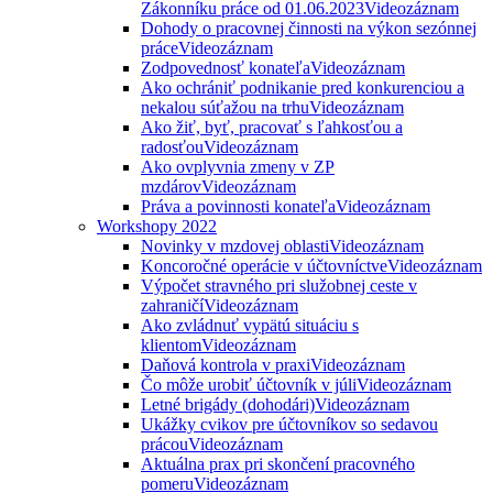
Zákonníku práce od 01.06.2023
Videozáznam
Dohody o pracovnej činnosti na výkon sezónnej
práce
Videozáznam
Zodpovednosť konateľa
Videozáznam
Ako ochrániť podnikanie pred konkurenciou a
nekalou súťažou na trhu
Videozáznam
Ako žiť, byť, pracovať s ľahkosťou a
radosťou
Videozáznam
Ako ovplyvnia zmeny v ZP
mzdárov
Videozáznam
Práva a povinnosti konateľa
Videozáznam
Workshopy 2022
Novinky v mzdovej oblasti
Videozáznam
Koncoročné operácie v účtovníctve
Videozáznam
Výpočet stravného pri služobnej ceste v
zahraničí
Videozáznam
Ako zvládnuť vypätú situáciu s
klientom
Videozáznam
Daňová kontrola v praxi
Videozáznam
Čo môže urobiť účtovník v júli
Videozáznam
Letné brigády (dohodári)
Videozáznam
Ukážky cvikov pre účtovníkov so sedavou
prácou
Videozáznam
Aktuálna prax pri skončení pracovného
pomeru
Videozáznam