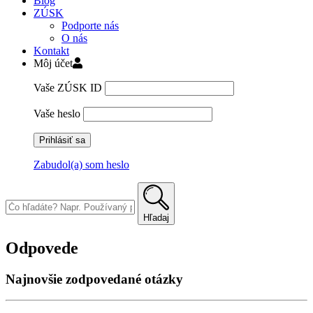
Blog
ZÚSK
Podporte nás
O nás
Kontakt
Môj účet
Vaše ZÚSK ID
Vaše heslo
Zabudol(a) som heslo
Skip
to
content
Hľadaj
Odpovede
Najnovšie zodpovedané otázky