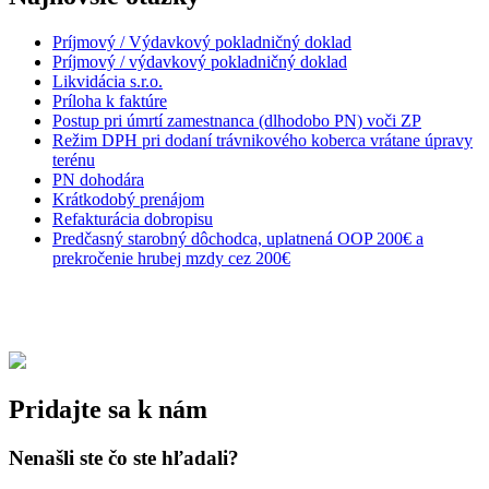
Príjmový / Výdavkový pokladničný doklad
Príjmový / výdavkový pokladničný doklad
Likvidácia s.r.o.
Príloha k faktúre
Postup pri úmrtí zamestnanca (dlhodobo PN) voči ZP
Režim DPH pri dodaní trávnikového koberca vrátane úpravy
terénu
PN dohodára
Krátkodobý prenájom
Refakturácia dobropisu
Predčasný starobný dôchodca, uplatnená OOP 200€ a
prekročenie hrubej mzdy cez 200€
Pridajte sa k nám
Nenašli ste čo ste hľadali?