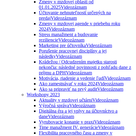
Zmeny v mzdovej oblasti od
01.01.2025
Videozáznam
Účtovanie nehnuteľností určených na
predaj
Videozáznam
Zmeny v mzdovej agende v priebehu roku
2024
Videozáznam
Stress manažment a budovanie
reziliencie
Videozáznam
Marketing pre účtovníka
Videozáznam
Porušenie pracovnej disciplíny a jej
následky
Videozáznam
Krádežou / Odcudzením majetku starosti
nekončia: následné povinnosti z pohľadu dane z
príjmu a DPH
Videozáznam
Motivácia, riadenie a vedenie ľudí
Videozáznam
Ako zamestnávať v roku 2024
Videozáznam
Ako sa pripraviť na prvý audit
Videozáznam
Workshopy 2023
Aktuality v mzdovej učtárni
Videozáznam
Výročná správa
Videozáznam
Digitálna éra a jej vplyv na účtovníctvo a
dane
Videozáznam
Vyrubovacie konanie v praxi
Videozáznam
Time manažment IV. generácie
Videozáznam
Flexibilita pracovného času a zmeny v