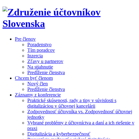
Pre členov
Poradenstvo
Tím poradcov
Inzercia
Zľavy u partnerov
Na stiahnutie
Predĺženie členstva
Chcem byť členom
Nový člen
Predĺženie členstva
Záznamy z konferencie
Praktické skúsenosti, rady a tipy v súvislosti s
digitalizáciou v účtovnej kancelárii
Zodpovednosť účtovníka vs. Zodpovednosť účtovnej
jednotky
Vybrané problémy z účtovníctva a daní a ich riešenie v
praxi
Digitalizácia a kyberbezpečnosť