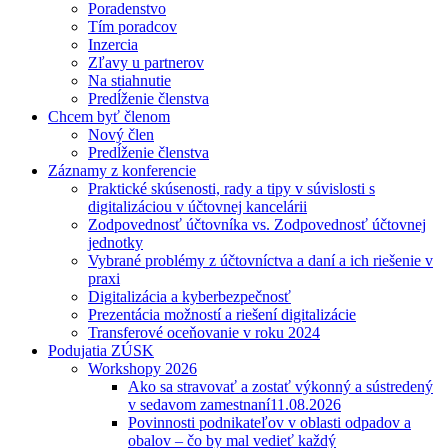
Poradenstvo
Tím poradcov
Inzercia
Zľavy u partnerov
Na stiahnutie
Predĺženie členstva
Chcem byť členom
Nový člen
Predĺženie členstva
Záznamy z konferencie
Praktické skúsenosti, rady a tipy v súvislosti s
digitalizáciou v účtovnej kancelárii
Zodpovednosť účtovníka vs. Zodpovednosť účtovnej
jednotky
Vybrané problémy z účtovníctva a daní a ich riešenie v
praxi
Digitalizácia a kyberbezpečnosť
Prezentácia možností a riešení digitalizácie
Transferové oceňovanie v roku 2024
Podujatia ZÚSK
Workshopy 2026
Ako sa stravovať a zostať výkonný a sústredený
v sedavom zamestnaní
11.08.2026
Povinnosti podnikateľov v oblasti odpadov a
obalov – čo by mal vedieť každý