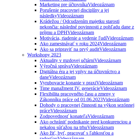
Marketing pre účtovníka
Videozáznam
Porušenie pracovnej disciplíny a jej
následky
Videozáznam
Krádežou / Odcudzením majetku starosti
nekončia: následné povinnosti z pohľadu dane z
príjmu a DPH
Videozáznam
Motivácia, riadenie a vedenie ľudí
Videozáznam
Ako zamestnávať v roku 2024
Videozáznam
Ako sa pripraviť na prvý audit
Videozáznam
Workshopy 2023
Aktuality v mzdovej učtárni
Videozáznam
Výročná správa
Videozáznam
Digitálna éra a jej vplyv na účtovníctvo a
dane
Videozáznam
Vyrubovacie konanie v praxi
Videozáznam
Time manažment IV. generácie
Videozáznam
Flexibilita pracovného času a zmeny v
Zákonníku práce od 01.06.2023
Videozáznam
Dohody o pracovnej činnosti na výkon sezónnej
práce
Videozáznam
Zodpovednosť konateľa
Videozáznam
Ako ochrániť podnikanie pred konkurenciou a
nekalou súťažou na trhu
Videozáznam
Ako žiť, byť, pracovať s ľahkosťou a
radosťou
Videozáznam