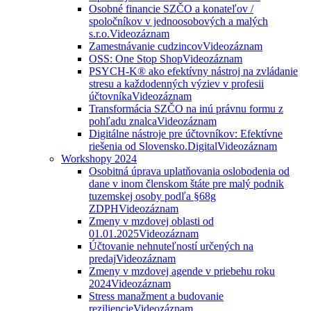
Osobné financie SZČO a konateľov /
spoločníkov v jednoosobových a malých
s.r.o.
Videozáznam
Zamestnávanie cudzincov
Videozáznam
OSS: One Stop Shop
Videozáznam
PSYCH-K® ako efektívny nástroj na zvládanie
stresu a každodenných výziev v profesii
účtovníka
Videozáznam
Transformácia SZČO na inú právnu formu z
pohľadu znalca
Videozáznam
Digitálne nástroje pre účtovníkov: Efektívne
riešenia od Slovensko.Digital
Videozáznam
Workshopy 2024
Osobitná úprava uplatňovania oslobodenia od
dane v inom členskom štáte pre malý podnik
tuzemskej osoby podľa §68g
ZDPH
Videozáznam
Zmeny v mzdovej oblasti od
01.01.2025
Videozáznam
Účtovanie nehnuteľností určených na
predaj
Videozáznam
Zmeny v mzdovej agende v priebehu roku
2024
Videozáznam
Stress manažment a budovanie
reziliencie
Videozáznam