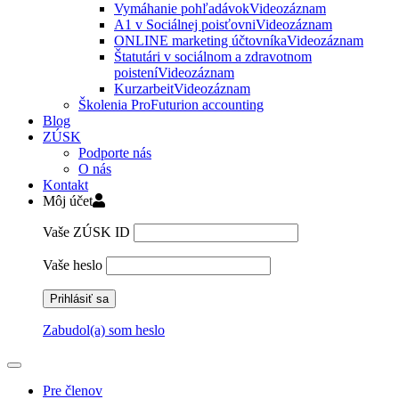
Vymáhanie pohľadávok
Videozáznam
A1 v Sociálnej poisťovni
Videozáznam
ONLINE marketing účtovníka
Videozáznam
Štatutári v sociálnom a zdravotnom
poistení
Videozáznam
Kurzarbeit
Videozáznam
Školenia ProFuturion accounting
Blog
ZÚSK
Podporte nás
O nás
Kontakt
Môj účet
Vaše ZÚSK ID
Vaše heslo
Zabudol(a) som heslo
Pre členov