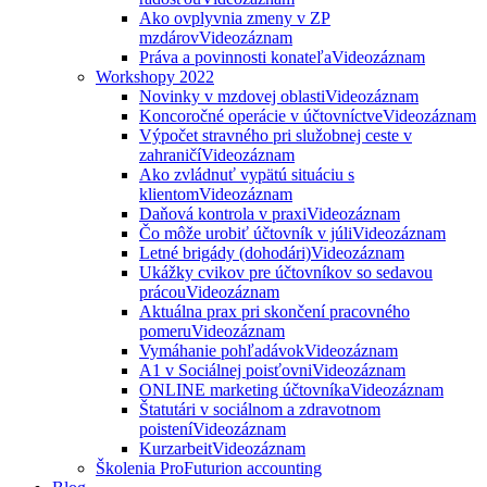
Ako ovplyvnia zmeny v ZP
mzdárov
Videozáznam
Práva a povinnosti konateľa
Videozáznam
Workshopy 2022
Novinky v mzdovej oblasti
Videozáznam
Koncoročné operácie v účtovníctve
Videozáznam
Výpočet stravného pri služobnej ceste v
zahraničí
Videozáznam
Ako zvládnuť vypätú situáciu s
klientom
Videozáznam
Daňová kontrola v praxi
Videozáznam
Čo môže urobiť účtovník v júli
Videozáznam
Letné brigády (dohodári)
Videozáznam
Ukážky cvikov pre účtovníkov so sedavou
prácou
Videozáznam
Aktuálna prax pri skončení pracovného
pomeru
Videozáznam
Vymáhanie pohľadávok
Videozáznam
A1 v Sociálnej poisťovni
Videozáznam
ONLINE marketing účtovníka
Videozáznam
Štatutári v sociálnom a zdravotnom
poistení
Videozáznam
Kurzarbeit
Videozáznam
Školenia ProFuturion accounting