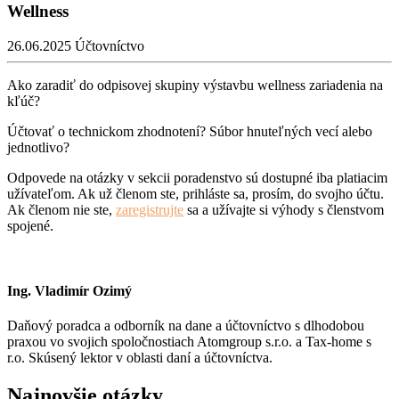
Wellness
26.06.2025
Účtovníctvo
Ako zaradiť do odpisovej skupiny výstavbu wellness zariadenia na
kľúč?
Účtovať o technickom zhodnotení? Súbor hnuteľných vecí alebo
jednotlivo?
Odpovede na otázky v sekcii poradenstvo sú dostupné iba platiacim
užívateľom. Ak už členom ste, prihláste sa, prosím, do svojho účtu.
Ak členom nie ste,
zaregistrujte
sa a užívajte si výhody s členstvom
spojené.
Ing. Vladimír Ozimý
Daňový poradca a odborník na dane a účtovníctvo s dlhodobou
praxou vo svojich spoločnostiach Atomgroup s.r.o. a Tax-home s
r.o. Skúsený lektor v oblasti daní a účtovníctva.
Najnovšie otázky