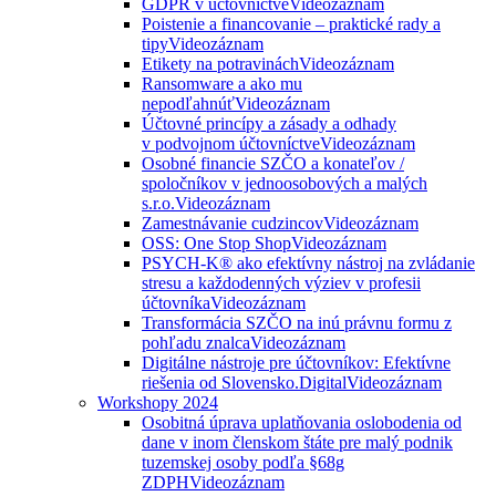
GDPR v účtovníctve
Videozáznam
Poistenie a financovanie – praktické rady a
tipy
Videozáznam
Etikety na potravinách
Videozáznam
Ransomware a ako mu
nepodľahnúť
Videozáznam
Účtovné princípy a zásady a odhady
v podvojnom účtovníctve
Videozáznam
Osobné financie SZČO a konateľov /
spoločníkov v jednoosobových a malých
s.r.o.
Videozáznam
Zamestnávanie cudzincov
Videozáznam
OSS: One Stop Shop
Videozáznam
PSYCH-K® ako efektívny nástroj na zvládanie
stresu a každodenných výziev v profesii
účtovníka
Videozáznam
Transformácia SZČO na inú právnu formu z
pohľadu znalca
Videozáznam
Digitálne nástroje pre účtovníkov: Efektívne
riešenia od Slovensko.Digital
Videozáznam
Workshopy 2024
Osobitná úprava uplatňovania oslobodenia od
dane v inom členskom štáte pre malý podnik
tuzemskej osoby podľa §68g
ZDPH
Videozáznam