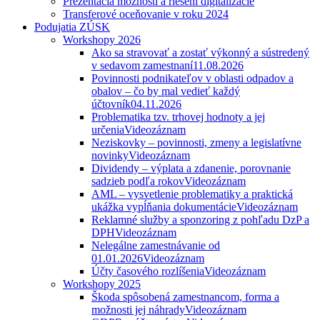
Prezentácia možností a riešení digitalizácie
Transferové oceňovanie v roku 2024
Podujatia ZÚSK
Workshopy 2026
Ako sa stravovať a zostať výkonný a sústredený
v sedavom zamestnaní
11.08.2026
Povinnosti podnikateľov v oblasti odpadov a
obalov – čo by mal vedieť každý
účtovník
04.11.2026
Problematika tzv. trhovej hodnoty a jej
určenia
Videozáznam
Neziskovky – povinnosti, zmeny a legislatívne
novinky
Videozáznam
Dividendy – výplata a zdanenie, porovnanie
sadzieb podľa rokov
Videozáznam
AML – vysvetlenie problematiky a praktická
ukážka vypĺňania dokumentácie
Videozáznam
Reklamné služby a sponzoring z pohľadu DzP a
DPH
Videozáznam
Nelegálne zamestnávanie od
01.01.2026
Videozáznam
Účty časového rozlíšenia
Videozáznam
Workshopy 2025
Škoda spôsobená zamestnancom, forma a
možnosti jej náhrady
Videozáznam