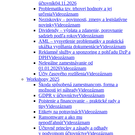
účtovník
04.11.2026
Problematika tzv. trhovej hodnoty a jej
určenia
Videozáznam
Neziskovky – povinnosti, zmeny a legislatívne
novinky
Videozáznam
Dividendy – výplata a zdanenie, porovnanie
sadzieb podľa rokov
Videozáznam
AML – vysvetlenie problematiky a praktická
ukážka vypĺňania dokumentácie
Videozáznam
Reklamné služby a sponzoring z pohľadu DzP a
DPH
Videozáznam
Nelegálne zamestnávanie od
01.01.2026
Videozáznam
Účty časového rozlíšenia
Videozáznam
Workshopy 2025
Škoda spôsobená zamestnancom, forma a
možnosti jej náhrady
Videozáznam
GDPR v účtovníctve
Videozáznam
Poistenie a financovanie – praktické rady a
tipy
Videozáznam
Etikety na potravinách
Videozáznam
Ransomware a ako mu
nepodľahnúť
Videozáznam
Účtovné princípy a zásady a odhady
v podvojnom účtovníctve
Videozáznam