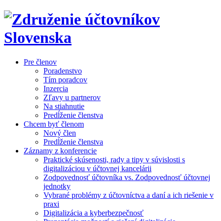
Pre členov
Poradenstvo
Tím poradcov
Inzercia
Zľavy u partnerov
Na stiahnutie
Predĺženie členstva
Chcem byť členom
Nový člen
Predĺženie členstva
Záznamy z konferencie
Praktické skúsenosti, rady a tipy v súvislosti s
digitalizáciou v účtovnej kancelárii
Zodpovednosť účtovníka vs. Zodpovednosť účtovnej
jednotky
Vybrané problémy z účtovníctva a daní a ich riešenie v
praxi
Digitalizácia a kyberbezpečnosť