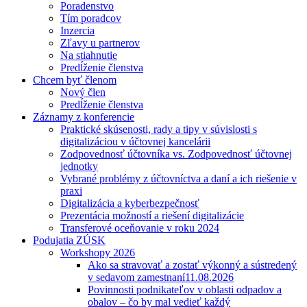
Poradenstvo
Tím poradcov
Inzercia
Zľavy u partnerov
Na stiahnutie
Predĺženie členstva
Chcem byť členom
Nový člen
Predĺženie členstva
Záznamy z konferencie
Praktické skúsenosti, rady a tipy v súvislosti s
digitalizáciou v účtovnej kancelárii
Zodpovednosť účtovníka vs. Zodpovednosť účtovnej
jednotky
Vybrané problémy z účtovníctva a daní a ich riešenie v
praxi
Digitalizácia a kyberbezpečnosť
Prezentácia možností a riešení digitalizácie
Transferové oceňovanie v roku 2024
Podujatia ZÚSK
Workshopy 2026
Ako sa stravovať a zostať výkonný a sústredený
v sedavom zamestnaní
11.08.2026
Povinnosti podnikateľov v oblasti odpadov a
obalov – čo by mal vedieť každý