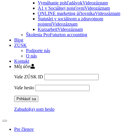
Vymáhanie pohľadávok
Videozáznam
A1 v Sociálnej poisťovni
Videozáznam
ONLINE marketing účtovníka
Videozáznam
Štatutári v sociálnom a zdravotnom
poistení
Videozáznam
Kurzarbeit
Videozáznam
Školenia ProFuturion accounting
Blog
ZÚSK
Podporte nás
O nás
Kontakt
Môj účet
Vaše ZÚSK ID
Vaše heslo
Zabudol(a) som heslo
Pre členov