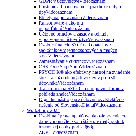
GDPR v účtovníctve
Videozáznam
Poistenie a financovanie – praktické rady a
tipy
Videozáznam
Etikety na potravinách
Videozáznam
Ransomware a ako mu
nepodľahnúť
Videozáznam
Účtovné princípy a zásady a odhady
v podvojnom účtovníctve
Videozáznam
Osobné financie SZČO a konateľov /
spoločníkov v jednoosobových a malých
s.r.o.
Videozáznam
Zamestnávanie cudzincov
Videozáznam
OSS: One Stop Shop
Videozáznam
PSYCH-K® ako efektívny nástroj na zvládanie
stresu a každodenných výziev v profesii
účtovníka
Videozáznam
Transformácia SZČO na inú právnu formu z
pohľadu znalca
Videozáznam
Digitálne nástroje pre účtovníkov: Efektívne
riešenia od Slovensko.Digital
Videozáznam
Workshopy 2024
Osobitná úprava uplatňovania oslobodenia od
dane v inom členskom štáte pre malý podnik
tuzemskej osoby podľa §68g
ZDPH
Videozáznam