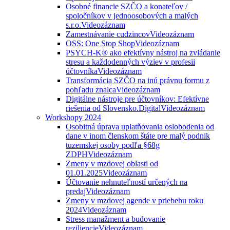
Osobné financie SZČO a konateľov /
spoločníkov v jednoosobových a malých
s.r.o.
Videozáznam
Zamestnávanie cudzincov
Videozáznam
OSS: One Stop Shop
Videozáznam
PSYCH-K® ako efektívny nástroj na zvládanie
stresu a každodenných výziev v profesii
účtovníka
Videozáznam
Transformácia SZČO na inú právnu formu z
pohľadu znalca
Videozáznam
Digitálne nástroje pre účtovníkov: Efektívne
riešenia od Slovensko.Digital
Videozáznam
Workshopy 2024
Osobitná úprava uplatňovania oslobodenia od
dane v inom členskom štáte pre malý podnik
tuzemskej osoby podľa §68g
ZDPH
Videozáznam
Zmeny v mzdovej oblasti od
01.01.2025
Videozáznam
Účtovanie nehnuteľností určených na
predaj
Videozáznam
Zmeny v mzdovej agende v priebehu roku
2024
Videozáznam
Stress manažment a budovanie
reziliencie
Videozáznam