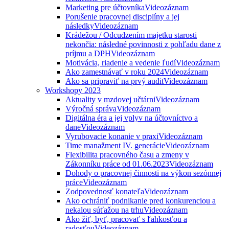
Marketing pre účtovníka
Videozáznam
Porušenie pracovnej disciplíny a jej
následky
Videozáznam
Krádežou / Odcudzením majetku starosti
nekončia: následné povinnosti z pohľadu dane z
príjmu a DPH
Videozáznam
Motivácia, riadenie a vedenie ľudí
Videozáznam
Ako zamestnávať v roku 2024
Videozáznam
Ako sa pripraviť na prvý audit
Videozáznam
Workshopy 2023
Aktuality v mzdovej učtárni
Videozáznam
Výročná správa
Videozáznam
Digitálna éra a jej vplyv na účtovníctvo a
dane
Videozáznam
Vyrubovacie konanie v praxi
Videozáznam
Time manažment IV. generácie
Videozáznam
Flexibilita pracovného času a zmeny v
Zákonníku práce od 01.06.2023
Videozáznam
Dohody o pracovnej činnosti na výkon sezónnej
práce
Videozáznam
Zodpovednosť konateľa
Videozáznam
Ako ochrániť podnikanie pred konkurenciou a
nekalou súťažou na trhu
Videozáznam
Ako žiť, byť, pracovať s ľahkosťou a
radosťou
Videozáznam