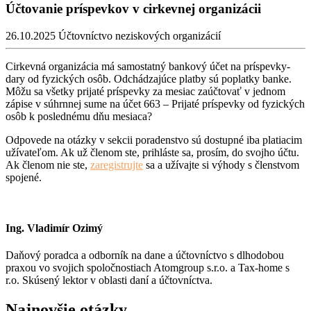
Účtovanie príspevkov v cirkevnej organizácii
26.10.2025
Účtovníctvo neziskových organizácií
Cirkevná organizácia má samostatný bankový účet na príspevky-
dary od fyzických osôb. Odchádzajúce platby sú poplatky banke.
Môžu sa všetky prijaté príspevky za mesiac zaúčtovať v jednom
zápise v súhrnnej sume na účet 663 – Prijaté príspevky od fyzických
osôb k poslednému dňu mesiaca?
Odpovede na otázky v sekcii poradenstvo sú dostupné iba platiacim
užívateľom. Ak už členom ste, prihláste sa, prosím, do svojho účtu.
Ak členom nie ste,
zaregistrujte
sa a užívajte si výhody s členstvom
spojené.
Ing. Vladimír Ozimý
Daňový poradca a odborník na dane a účtovníctvo s dlhodobou
praxou vo svojich spoločnostiach Atomgroup s.r.o. a Tax-home s
r.o. Skúsený lektor v oblasti daní a účtovníctva.
Najnovšie otázky