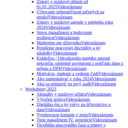
Zmeny v mzdovej oblasti od
01.01.2025
Videozáznam
Účtovanie nehnuteľností určených na
predaj
Videozáznam
Zmeny v mzdovej agende v priebehu roku
2024
Videozáznam
Stress manažment a budovanie
reziliencie
Videozáznam
Marketing pre účtovníka
Videozáznam
Porušenie pracovnej disciplíny a jej
následky
Videozáznam
Krádežou / Odcudzením majetku starosti
nekončia: následné povinnosti z pohľadu dane z
príjmu a DPH
Videozáznam
Motivácia, riadenie a vedenie ľudí
Videozáznam
Ako zamestnávať v roku 2024
Videozáznam
Ako sa pripraviť na prvý audit
Videozáznam
Workshopy 2023
Aktuality v mzdovej učtárni
Videozáznam
Výročná správa
Videozáznam
Digitálna éra a jej vplyv na účtovníctvo a
dane
Videozáznam
Vyrubovacie konanie v praxi
Videozáznam
Time manažment IV. generácie
Videozáznam
Flexibilita pracovného času a zmeny v