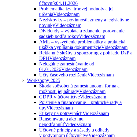
účtovník
04.11.2026
Problematika tzv. trhovej hodnoty a jej
určenia
Videozáznam
Neziskovky – povinnosti, zmeny a legislatívne
novinky
Videozáznam
Dividendy – výplata a zdanenie, porovnanie
sadzieb podľa rokov
Videozáznam
AML – vysvetlenie problematiky a praktická
ukážka vypĺňania dokumentácie
Videozáznam
Reklamné služby a sponzoring z pohľadu DzP a
DPH
Videozáznam
Nelegálne zamestnávanie od
01.01.2026
Videozáznam
Účty časového rozlíšenia
Videozáznam
Workshopy 2025
Škoda spôsobená zamestnancom, forma a
možnosti jej náhrady
Videozáznam
GDPR v účtovníctve
Videozáznam
Poistenie a financovanie – praktické rady a
tipy
Videozáznam
Etikety na potravinách
Videozáznam
Ransomware a ako mu
nepodľahnúť
Videozáznam
Účtovné princípy a zásady a odhady
v podvojnom účtovníctve
Videozáznam