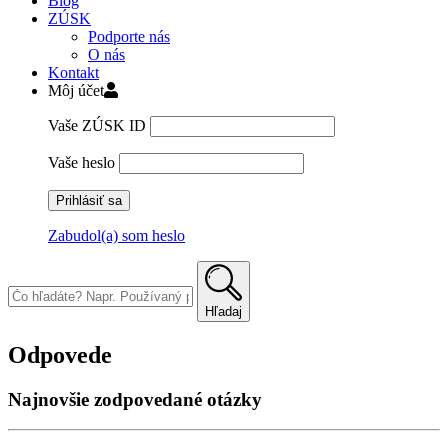
Blog
ZÚSK
Podporte nás
O nás
Kontakt
Môj účet
Vaše ZÚSK ID
Vaše heslo
Zabudol(a) som heslo
Skip
to
content
Hľadaj
Odpovede
Najnovšie zodpovedané otázky