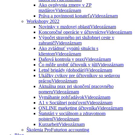
Ako ovplyvnia zmeny v ZP
mzdárov
Videozáznam
Práva a povinnosti konateľa
Videozáznam
Workshopy 2022
Novinky v mzdovej oblasti
Videozáznam
Koncoročné operácie v účtovníctve
Videozáznam
Výpočet stravného pri služobnej ceste v
zahraničí
Videozáznam
Ako zvládnuť vypätú situáciu s
klientom
Videozáznam
Daňová kontrola v praxi
Videozáznam
Čo môže urobiť účtovník v júli
Videozáznam
Letné brigády (dohodári)
Videozáznam
Ukážky cvikov pre účtovníkov so sedavou
prácou
Videozáznam
Aktuálna prax pri skončení pracovného
pomeru
Videozáznam
Vymáhanie pohľadávok
Videozáznam
A1 v Sociálnej poisťovni
Videozáznam
ONLINE marketing účtovníka
Videozáznam
Štatutári v sociálnom a zdravotnom
poistení
Videozáznam
Kurzarbeit
Videozáznam
Školenia ProFuturion accounting