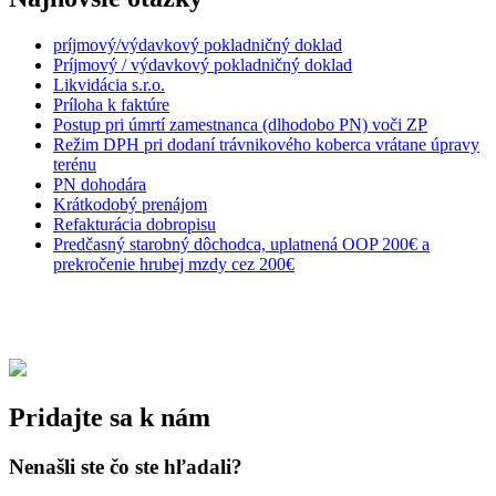
príjmový/výdavkový pokladničný doklad
Príjmový / výdavkový pokladničný doklad
Likvidácia s.r.o.
Príloha k faktúre
Postup pri úmrtí zamestnanca (dlhodobo PN) voči ZP
Režim DPH pri dodaní trávnikového koberca vrátane úpravy
terénu
PN dohodára
Krátkodobý prenájom
Refakturácia dobropisu
Predčasný starobný dôchodca, uplatnená OOP 200€ a
prekročenie hrubej mzdy cez 200€
Pridajte sa k nám
Nenašli ste čo ste hľadali?