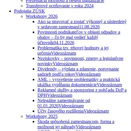
Prezentácia možností a riešení digitalizácie
Transferové oceňovanie v roku 2024
Podujatia ZÚSK
Workshopy 2026
Ako sa stravovať a zostať výkonný a sústredený
v sedavom zamestnaní
11.08.2026
Povinnosti podnikateľov v oblasti odpadov a
obalov – čo by mal vedieť každý
účtovník
04.11.2026
Problematika tzv. trhovej hodnoty a jej
určenia
Videozáznam
Neziskovky – povinnosti, zmeny a legislatívne
novinky
Videozáznam
Dividendy – výplata a zdanenie, porovnanie
sadzieb podľa rokov
Videozáznam
AML – vysvetlenie problematiky a praktická
ukážka vypĺňania dokumentácie
Videozáznam
Reklamné služby a sponzoring z pohľadu DzP a
DPH
Videozáznam
Nelegálne zamestnávanie od
01.01.2026
Videozáznam
Účty časového rozlíšenia
Videozáznam
Workshopy 2025
Škoda spôsobená zamestnancom, forma a
možnosti jej náhrady
Videozáznam