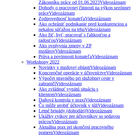
Zákonníku práce od 01.06.2023
Videozáznam
Dohody o pracovnej činnosti na výkon sezónnej
práce
Videozáznam
Zodpovednosť konateľa
Videozáznam
Ako ochrániť podnikanie pred konkurenciou a
nekalou súťažou na trhu
Videozáznam
Ako žiť, byť, pracovať s ľahkosťou a
radosťou
Videozáznam
Ako ovplyvnia zmeny v ZP
mzdárov
Videozáznam
Práva a povinnosti konateľa
Videozáznam
Workshopy 2022
Novinky v mzdovej oblasti
Videozáznam
Koncoročné operácie v účtovníctve
Videozáznam
Výpočet stravného pri služobnej ceste v
zahraničí
Videozáznam
Ako zvládnuť vypätú situáciu s
klientom
Videozáznam
Daňová kontrola v praxi
Videozáznam
Čo môže urobiť účtovník v júli
Videozáznam
Letné brigády (dohodári)
Videozáznam
Ukážky cvikov pre účtovníkov so sedavou
prácou
Videozáznam
Aktuálna prax pri skončení pracovného
pomeru
Videozáznam