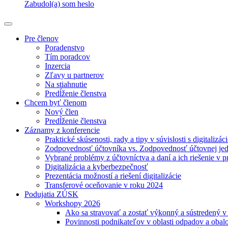
Zabudol(a) som heslo
Pre členov
Poradenstvo
Tím poradcov
Inzercia
Zľavy u partnerov
Na stiahnutie
Predĺženie členstva
Chcem byť členom
Nový člen
Predĺženie členstva
Záznamy z konferencie
Praktické skúsenosti, rady a tipy v súvislosti s digitalizác
Zodpovednosť účtovníka vs. Zodpovednosť účtovnej je
Vybrané problémy z účtovníctva a daní a ich riešenie v p
Digitalizácia a kyberbezpečnosť
Prezentácia možností a riešení digitalizácie
Transferové oceňovanie v roku 2024
Podujatia ZÚSK
Workshopy 2026
Ako sa stravovať a zostať výkonný a sústredený 
Povinnosti podnikateľov v oblasti odpadov a obal