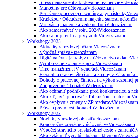
Stress manažment a budovanie reziliencie
Videozá
Marketing pre účtovníka
Videozáznam
Porušenie pracovnej disciplíny a jej následky
Vide
Krádežou / Odcudzením majetku starosti nekončia
Motivácia, riadenie a vedenie ľudí
Videozáznam
Ako zamestnávať v roku 2024
Videozáznam
Ako sa pripraviť na prvý audit
Videozáznam
Workshopy 2023
Aktuality v mzdovej učtárni
Videozáznam
Výročná správa
Videozáznam
Digitálna éra a jej vplyv na účtovníctvo a dane
Vid
Vyrubovacie konanie v praxi
Videozáznam
Time manažment IV. generácie
Videozáznam
Flexibilita pracovného času a zmeny v Zákonníku
Dohody o pracovnej činnosti na výkon sezónnej p
Zodpovednosť konateľa
Videozáznam
Ako ochrániť podnikanie pred konkurenciou a nek
Ako žiť, byť, pracovať s ľahkosťou a radosťou
Vi
Ako ovplyvnia zmeny v ZP mzdárov
Videozáznam
Práva a povinnosti konateľa
Videozáznam
Workshopy 2022
Novinky v mzdovej oblasti
Videozáznam
Koncoročné operácie v účtovníctve
Videozáznam
Výpočet stravného pri služobnej ceste v zahraničí
V
Ako zvládnuť vypätú situáciu s klientom
Videozáz