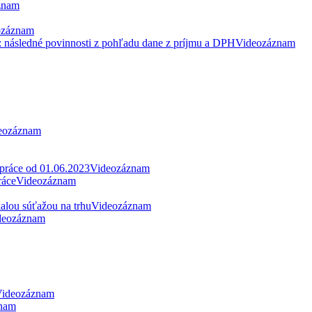
znam
ozáznam
: následné povinnosti z pohľadu dane z príjmu a DPH
Videozáznam
eozáznam
 práce od 01.06.2023
Videozáznam
ráce
Videozáznam
alou súťažou na trhu
Videozáznam
deozáznam
ideozáznam
nam