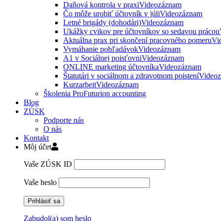
Daňová kontrola v praxi
Videozáznam
Čo môže urobiť účtovník v júli
Videozáznam
Letné brigády (dohodári)
Videozáznam
Ukážky cvikov pre účtovníkov so sedavou prácou
Aktuálna prax pri skončení pracovného pomeru
Vi
Vymáhanie pohľadávok
Videozáznam
A1 v Sociálnej poisťovni
Videozáznam
ONLINE marketing účtovníka
Videozáznam
Štatutári v sociálnom a zdravotnom poistení
Video
Kurzarbeit
Videozáznam
Školenia ProFuturion accounting
Blog
ZÚSK
Podporte nás
O nás
Kontakt
Môj účet
Vaše ZÚSK ID
Vaše heslo
Zabudol(a) som heslo