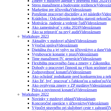
Zmeny v mzdovej agende v priebehu roku 2024
Vi
Stress manažment a budovanie reziliencie
Videozá
Marketing pre účtovníka
Videozáznam
Porušenie pracovnej disciplíny a jej následky
Vide
Krádežou / Odcudzením majetku starosti nekončia
Motivácia, riadenie a vedenie ľudí
Videozáznam
Ako zamestnávať v roku 2024
Videozáznam
Ako sa pripraviť na prvý audit
Videozáznam
Workshopy 2023
Aktuality v mzdovej učtárni
Videozáznam
Výročná správa
Videozáznam
Digitálna éra a jej vplyv na účtovníctvo a dane
Vid
Vyrubovacie konanie v praxi
Videozáznam
Time manažment IV. generácie
Videozáznam
Flexibilita pracovného času a zmeny v Zákonníku
Dohody o pracovnej činnosti na výkon sezónnej p
Zodpovednosť konateľa
Videozáznam
Ako ochrániť podnikanie pred konkurenciou a nek
Ako žiť, byť, pracovať s ľahkosťou a radosťou
Vi
Ako ovplyvnia zmeny v ZP mzdárov
Videozáznam
Práva a povinnosti konateľa
Videozáznam
Workshopy 2022
Novinky v mzdovej oblasti
Videozáznam
Koncoročné operácie v účtovníctve
Videozáznam
Výpočet stravného pri služobnej ceste v zahraničí
V