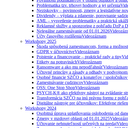
Povinnosti podnikateľov v oblasti odpadov a obal
Problematika tzv. trhovej hodnoty a jej určenia
Vid
Neziskovky – povinnosti, zmeny a legislatívne no
Dividendy – výplata a zdanenie, porovnanie sadzi
AML – vysvetlenie problematiky a praktická ukáž
Reklamné služby a sponzoring z pohľadu DzP a
Nelegálne zamestnávanie od 01.01.2026
Videozáz
Účty časového rozlíšenia
Videozáznam
Workshopy 2025
Škoda spôsobená zamestnancom, forma a možnosti
GDPR v účtovníctve
Videozáznam
Poistenie a financovanie – praktické rady a tipy
Vi
Etikety na potravinách
Videozáznam
Ransomware a ako mu nepodľahnúť
Videozáznam
Účtovné princípy a zásady a odhady v podvojnom
Osobné financie SZČO a konateľov / spoločníkov 
Zamestnávanie cudzincov
Videozáznam
OSS: One Stop Shop
Videozáznam
PSYCH-K® ako efektívny nástroj na zvládanie str
Transformácia SZČO na inú právnu formu z pohľa
Digitálne nástroje pre účtovníkov: Efektívne rieše
Workshopy 2024
Osobitná úprava uplatňovania oslobodenia od da
Zmeny v mzdovej oblasti od 01.01.2025
Videozáz
Účtovanie nehnuteľností určených na predaj
Video