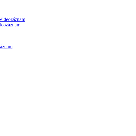
Videozáznam
deozáznam
záznam