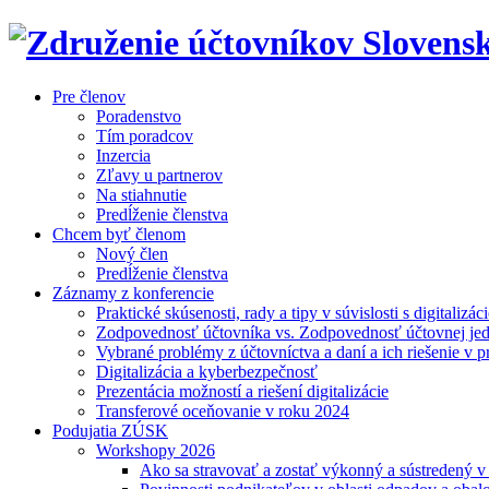
Pre členov
Poradenstvo
Tím poradcov
Inzercia
Zľavy u partnerov
Na stiahnutie
Predĺženie členstva
Chcem byť členom
Nový člen
Predĺženie členstva
Záznamy z konferencie
Praktické skúsenosti, rady a tipy v súvislosti s digitalizác
Zodpovednosť účtovníka vs. Zodpovednosť účtovnej je
Vybrané problémy z účtovníctva a daní a ich riešenie v p
Digitalizácia a kyberbezpečnosť
Prezentácia možností a riešení digitalizácie
Transferové oceňovanie v roku 2024
Podujatia ZÚSK
Workshopy 2026
Ako sa stravovať a zostať výkonný a sústredený 