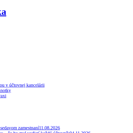
iou v účtovnej kancelárii
dnotky
raxi
v sedavom zamestnaní
11.08.2026