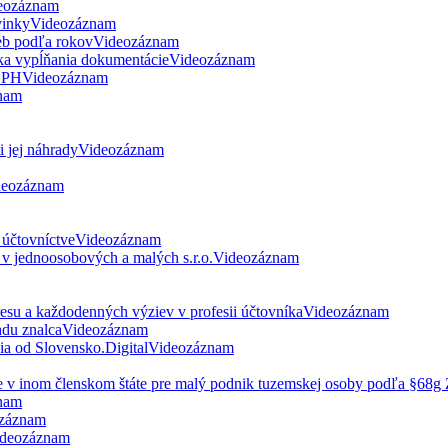
eozáznam
vinky
Videozáznam
eb podľa rokov
Videozáznam
ka vypĺňania dokumentácie
Videozáznam
 DPH
Videozáznam
nam
 jej náhrady
Videozáznam
deozáznam
 účtovníctve
Videozáznam
v jednoosobových a malých s.r.o.
Videozáznam
esu a každodenných výziev v profesii účtovníka
Videozáznam
du znalca
Videozáznam
nia od Slovensko.Digital
Videozáznam
ne v inom členskom štáte pre malý podnik tuzemskej osoby podľa §68
nam
záznam
deozáznam