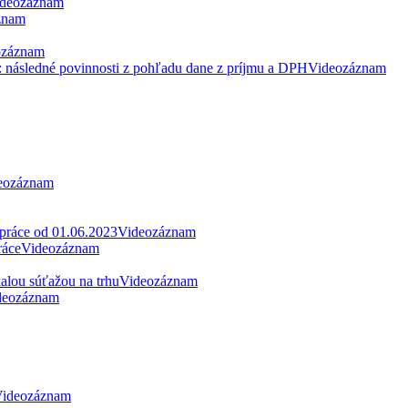
deozáznam
znam
ozáznam
: následné povinnosti z pohľadu dane z príjmu a DPH
Videozáznam
eozáznam
 práce od 01.06.2023
Videozáznam
ráce
Videozáznam
alou súťažou na trhu
Videozáznam
deozáznam
ideozáznam