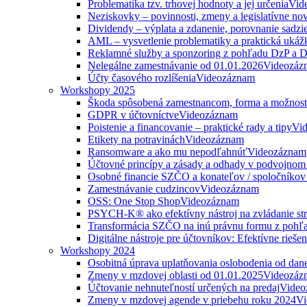
Problematika tzv. trhovej hodnoty a jej určenia
Vid
Neziskovky – povinnosti, zmeny a legislatívne no
Dividendy – výplata a zdanenie, porovnanie sadzi
AML – vysvetlenie problematiky a praktická ukáž
Reklamné služby a sponzoring z pohľadu DzP a
Nelegálne zamestnávanie od 01.01.2026
Videozáz
Účty časového rozlíšenia
Videozáznam
Workshopy 2025
Škoda spôsobená zamestnancom, forma a možnosti
GDPR v účtovníctve
Videozáznam
Poistenie a financovanie – praktické rady a tipy
Vi
Etikety na potravinách
Videozáznam
Ransomware a ako mu nepodľahnúť
Videozáznam
Účtovné princípy a zásady a odhady v podvojnom
Osobné financie SZČO a konateľov / spoločníkov 
Zamestnávanie cudzincov
Videozáznam
OSS: One Stop Shop
Videozáznam
PSYCH-K® ako efektívny nástroj na zvládanie str
Transformácia SZČO na inú právnu formu z pohľa
Digitálne nástroje pre účtovníkov: Efektívne rieše
Workshopy 2024
Osobitná úprava uplatňovania oslobodenia od da
Zmeny v mzdovej oblasti od 01.01.2025
Videozáz
Účtovanie nehnuteľností určených na predaj
Video
Zmeny v mzdovej agende v priebehu roku 2024
Vi