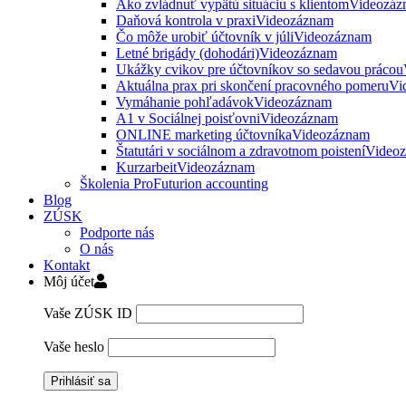
Ako zvládnuť vypätú situáciu s klientom
Videozáz
Daňová kontrola v praxi
Videozáznam
Čo môže urobiť účtovník v júli
Videozáznam
Letné brigády (dohodári)
Videozáznam
Ukážky cvikov pre účtovníkov so sedavou prácou
Aktuálna prax pri skončení pracovného pomeru
Vi
Vymáhanie pohľadávok
Videozáznam
A1 v Sociálnej poisťovni
Videozáznam
ONLINE marketing účtovníka
Videozáznam
Štatutári v sociálnom a zdravotnom poistení
Video
Kurzarbeit
Videozáznam
Školenia ProFuturion accounting
Blog
ZÚSK
Podporte nás
O nás
Kontakt
Môj účet
Vaše ZÚSK ID
Vaše heslo