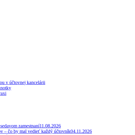
iou v účtovnej kancelárii
dnotky
raxi
v sedavom zamestnaní
11.08.2026
ov – čo by mal vedieť každý účtovník
04.11.2026