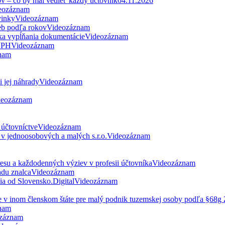
ov – čo by mal vedieť každý účtovník
04.11.2026
eozáznam
vinky
Videozáznam
eb podľa rokov
Videozáznam
ka vypĺňania dokumentácie
Videozáznam
 DPH
Videozáznam
nam
 jej náhrady
Videozáznam
deozáznam
 účtovníctve
Videozáznam
v jednoosobových a malých s.r.o.
Videozáznam
esu a každodenných výziev v profesii účtovníka
Videozáznam
du znalca
Videozáznam
nia od Slovensko.Digital
Videozáznam
ne v inom členskom štáte pre malý podnik tuzemskej osoby podľa §68
nam
záznam