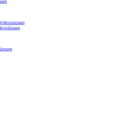
nam
Videozáznam
deozáznam
záznam