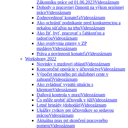
Zákonníku práce od 01.06.2023
Videozáznam
Dohody o pracovnej činnosti na výkon sezónnej
práce
Videozáznam
Zodpovednosť konateľa
Videozáznam
Ako ochrániť podnikanie pred konkurenciou a
nekalou súťažou na trhu
Videozáznam
Ako žiť, byť, pracovať s ľahkosťou a
radosťou
Videozáznam
Ako ovplyvnia zmeny v ZP
mzdárov
Videozáznam
Práva a povinnosti konateľa
Videozáznam
Workshopy 2022
Novinky v mzdovej oblasti
Videozáznam
Koncoročné operácie v účtovníctve
Videozáznam
Výpočet stravného pri služobnej ceste v
zahraničí
Videozáznam
Ako zvládnuť vypätú situáciu s
klientom
Videozáznam
Daňová kontrola v praxi
Videozáznam
Čo môže urobiť účtovník v júli
Videozáznam
Letné brigády (dohodári)
Videozáznam
Ukážky cvikov pre účtovníkov so sedavou
prácou
Videozáznam
Aktuálna prax pri skončení pracovného
pomeru
Videozáznam