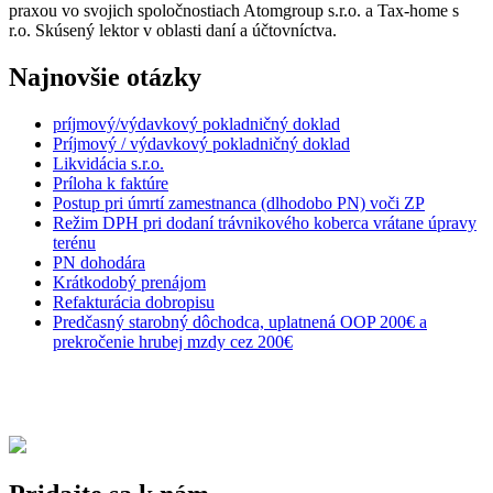
praxou vo svojich spoločnostiach Atomgroup s.r.o. a Tax-home s
r.o. Skúsený lektor v oblasti daní a účtovníctva.
Najnovšie otázky
príjmový/výdavkový pokladničný doklad
Príjmový / výdavkový pokladničný doklad
Likvidácia s.r.o.
Príloha k faktúre
Postup pri úmrtí zamestnanca (dlhodobo PN) voči ZP
Režim DPH pri dodaní trávnikového koberca vrátane úpravy
terénu
PN dohodára
Krátkodobý prenájom
Refakturácia dobropisu
Predčasný starobný dôchodca, uplatnená OOP 200€ a
prekročenie hrubej mzdy cez 200€