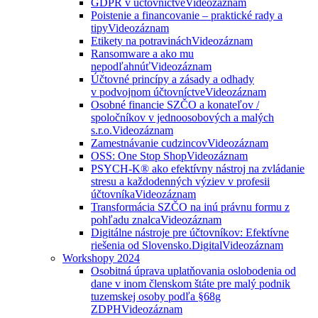
GDPR v účtovníctve
Videozáznam
Poistenie a financovanie – praktické rady a
tipy
Videozáznam
Etikety na potravinách
Videozáznam
Ransomware a ako mu
nepodľahnúť
Videozáznam
Účtovné princípy a zásady a odhady
v podvojnom účtovníctve
Videozáznam
Osobné financie SZČO a konateľov /
spoločníkov v jednoosobových a malých
s.r.o.
Videozáznam
Zamestnávanie cudzincov
Videozáznam
OSS: One Stop Shop
Videozáznam
PSYCH-K® ako efektívny nástroj na zvládanie
stresu a každodenných výziev v profesii
účtovníka
Videozáznam
Transformácia SZČO na inú právnu formu z
pohľadu znalca
Videozáznam
Digitálne nástroje pre účtovníkov: Efektívne
riešenia od Slovensko.Digital
Videozáznam
Workshopy 2024
Osobitná úprava uplatňovania oslobodenia od
dane v inom členskom štáte pre malý podnik
tuzemskej osoby podľa §68g
ZDPH
Videozáznam