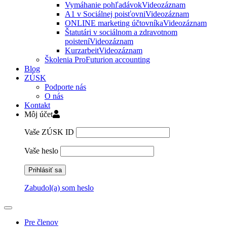
Vymáhanie pohľadávok
Videozáznam
A1 v Sociálnej poisťovni
Videozáznam
ONLINE marketing účtovníka
Videozáznam
Štatutári v sociálnom a zdravotnom
poistení
Videozáznam
Kurzarbeit
Videozáznam
Školenia ProFuturion accounting
Blog
ZÚSK
Podporte nás
O nás
Kontakt
Môj účet
Vaše ZÚSK ID
Vaše heslo
Zabudol(a) som heslo
Pre členov