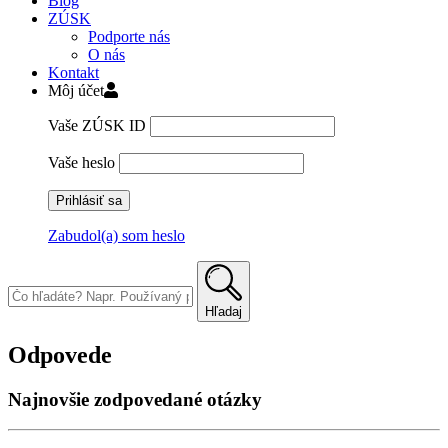
Blog
ZÚSK
Podporte nás
O nás
Kontakt
Môj účet
Vaše ZÚSK ID
Vaše heslo
Zabudol(a) som heslo
Skip
to
content
Hľadaj
Odpovede
Najnovšie zodpovedané otázky