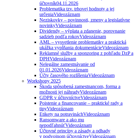
účtovník
04.11.2026
Problematika tzv. trhovej hodnoty a jej
určenia
Videozáznam
Neziskovky – povinnosti, zmeny a legislatívne
novinky
Videozáznam
Dividendy – výplata a zdanenie, porovnanie
sadzieb podľa rokov
Videozáznam
AML – vysvetlenie problematiky a praktická
ukážka vypĺňania dokumentácie
Videozáznam
Reklamné služby a sponzoring z pohľadu DzP a
DPH
Videozáznam
Nelegálne zamestnávanie od
01.01.2026
Videozáznam
Účty časového rozlíšenia
Videozáznam
Workshopy 2025
Škoda spôsobená zamestnancom, forma a
možnosti jej náhrady
Videozáznam
GDPR v účtovníctve
Videozáznam
Poistenie a financovanie – praktické rady a
tipy
Videozáznam
Etikety na potravinách
Videozáznam
Ransomware a ako mu
nepodľahnúť
Videozáznam
Účtovné princípy a zásady a odhady
v podvojnom účtovníctve
Videozáznam