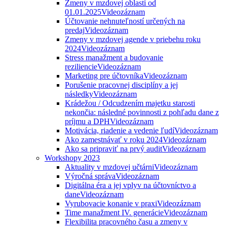
Zmeny v mzdovej oblasti od
01.01.2025
Videozáznam
Účtovanie nehnuteľností určených na
predaj
Videozáznam
Zmeny v mzdovej agende v priebehu roku
2024
Videozáznam
Stress manažment a budovanie
reziliencie
Videozáznam
Marketing pre účtovníka
Videozáznam
Porušenie pracovnej disciplíny a jej
následky
Videozáznam
Krádežou / Odcudzením majetku starosti
nekončia: následné povinnosti z pohľadu dane z
príjmu a DPH
Videozáznam
Motivácia, riadenie a vedenie ľudí
Videozáznam
Ako zamestnávať v roku 2024
Videozáznam
Ako sa pripraviť na prvý audit
Videozáznam
Workshopy 2023
Aktuality v mzdovej učtárni
Videozáznam
Výročná správa
Videozáznam
Digitálna éra a jej vplyv na účtovníctvo a
dane
Videozáznam
Vyrubovacie konanie v praxi
Videozáznam
Time manažment IV. generácie
Videozáznam
Flexibilita pracovného času a zmeny v