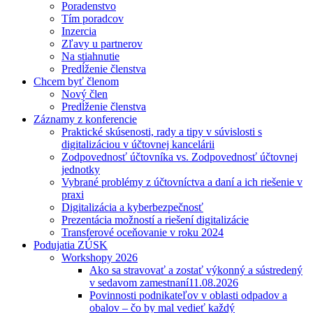
Poradenstvo
Tím poradcov
Inzercia
Zľavy u partnerov
Na stiahnutie
Predĺženie členstva
Chcem byť členom
Nový člen
Predĺženie členstva
Záznamy z konferencie
Praktické skúsenosti, rady a tipy v súvislosti s
digitalizáciou v účtovnej kancelárii
Zodpovednosť účtovníka vs. Zodpovednosť účtovnej
jednotky
Vybrané problémy z účtovníctva a daní a ich riešenie v
praxi
Digitalizácia a kyberbezpečnosť
Prezentácia možností a riešení digitalizácie
Transferové oceňovanie v roku 2024
Podujatia ZÚSK
Workshopy 2026
Ako sa stravovať a zostať výkonný a sústredený
v sedavom zamestnaní
11.08.2026
Povinnosti podnikateľov v oblasti odpadov a
obalov – čo by mal vedieť každý