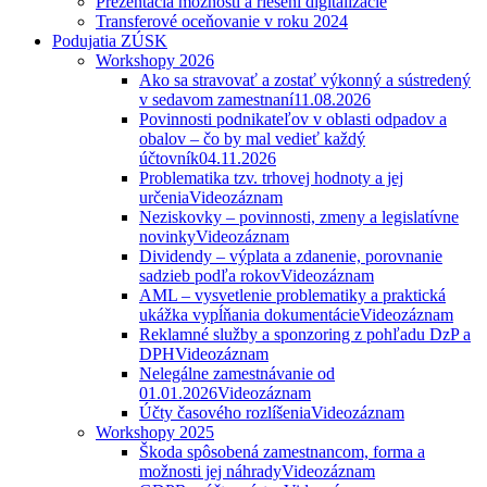
Prezentácia možností a riešení digitalizácie
Transferové oceňovanie v roku 2024
Podujatia ZÚSK
Workshopy 2026
Ako sa stravovať a zostať výkonný a sústredený
v sedavom zamestnaní
11.08.2026
Povinnosti podnikateľov v oblasti odpadov a
obalov – čo by mal vedieť každý
účtovník
04.11.2026
Problematika tzv. trhovej hodnoty a jej
určenia
Videozáznam
Neziskovky – povinnosti, zmeny a legislatívne
novinky
Videozáznam
Dividendy – výplata a zdanenie, porovnanie
sadzieb podľa rokov
Videozáznam
AML – vysvetlenie problematiky a praktická
ukážka vypĺňania dokumentácie
Videozáznam
Reklamné služby a sponzoring z pohľadu DzP a
DPH
Videozáznam
Nelegálne zamestnávanie od
01.01.2026
Videozáznam
Účty časového rozlíšenia
Videozáznam
Workshopy 2025
Škoda spôsobená zamestnancom, forma a
možnosti jej náhrady
Videozáznam