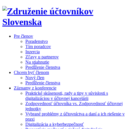
Pre členov
Poradenstvo
Tím poradcov
Inzercia
Zľavy u partnerov
Na stiahnutie
Predĺženie členstva
Chcem byť členom
Nový člen
Predĺženie členstva
Záznamy z konferencie
Praktické skúsenosti, rady a tipy v súvislosti s
digitalizáciou v účtovnej kancelárii
Zodpovednosť účtovníka vs. Zodpovednosť účtovnej
jednotky
Vybrané problémy z účtovníctva a daní a ich riešenie v
praxi
Digitalizácia a kyberbezpečnosť