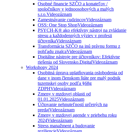
Osobné financie SZČO a konateľov /
spoločníkov v jednoosobových a malých
s.r.o.
Videozáznam
Zamestnávanie cudzincov
Videozáznam
OSS: One Stop Shop
Videozáznam
PSYCH-K® ako efektívny nástroj na zvládanie
stresu a každodenných výziev v profesii
účtovníka
Videozáznam
Transformácia SZČO na inú právnu formu z
pohľadu znalca
Videozáznam
Digitálne nástroje pre účtovníkov: Efektívne
riešenia od Slovensko.Digital
Videozáznam
Workshopy 2024
Osobitná úprava uplatňovania oslobodenia od
dane v inom členskom štáte pre malý podnik
tuzemskej osoby podľa §68g
ZDPH
Videozáznam
Zmeny v mzdovej oblasti od
01.01.2025
Videozáznam
Účtovanie nehnuteľností určených na
predaj
Videozáznam
Zmeny v mzdovej agende v priebehu roku
2024
Videozáznam
Stress manažment a budovanie
reziliencie
Videozáznam