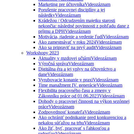
Marketing pre účtovníka
Videozáznam
Porušenie pracovnej disciplíny a jej
následky
Videozáznam
Krádežou / Odcudzením majetku starosti
nekončia: následné povinnosti z pohľadu dane z
príjmu a DPH
Videozáznam
Motivácia, riadenie a vedenie ľudí
Videozáznam
Ako zamestnávať v roku 2024
Videozáznam
Ako sa pripraviť na prvý audit
Videozáznam
Workshopy 2023
Aktuality v mzdovej učtárni
Videozáznam
Výročná správa
Videozáznam
Digitálna éra a jej vplyv na účtovníctvo a
dane
Videozáznam
Vyrubovacie konanie v praxi
Videozáznam
Time manažment IV. generácie
Videozáznam
Flexibilita pracovného času a zmeny v
Zákonníku práce od 01.06.2023
Videozáznam
Dohody o pracovnej činnosti na výkon sezónnej
práce
Videozáznam
Zodpovednosť konateľa
Videozáznam
Ako ochrániť podnikanie pred konkurenciou a
nekalou súťažou na trhu
Videozáznam
Ako žiť, byť, pracovať s ľahkosťou a
radosťou
Videozáznam