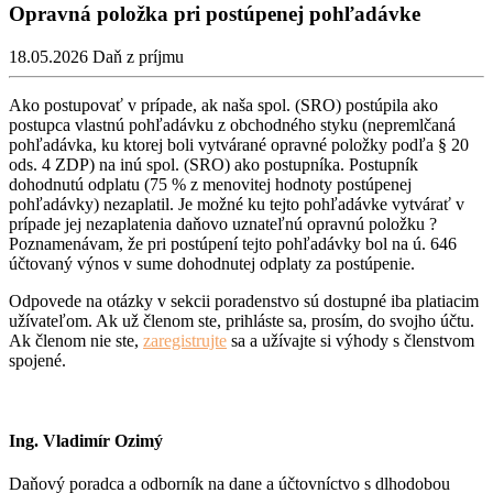
Opravná položka pri postúpenej pohľadávke
18.05.2026
Daň z príjmu
Ako postupovať v prípade, ak naša spol. (SRO) postúpila ako
postupca vlastnú pohľadávku z obchodného styku (nepremlčaná
pohľadávka, ku ktorej boli vytvárané opravné položky podľa § 20
ods. 4 ZDP) na inú spol. (SRO) ako postupníka. Postupník
dohodnutú odplatu (75 % z menovitej hodnoty postúpenej
pohľadávky) nezaplatil. Je možné ku tejto pohľadávke vytvárať v
prípade jej nezaplatenia daňovo uznateľnú opravnú položku ?
Poznamenávam, že pri postúpení tejto pohľadávky bol na ú. 646
účtovaný výnos v sume dohodnutej odplaty za postúpenie.
Odpovede na otázky v sekcii poradenstvo sú dostupné iba platiacim
užívateľom. Ak už členom ste, prihláste sa, prosím, do svojho účtu.
Ak členom nie ste,
zaregistrujte
sa a užívajte si výhody s členstvom
spojené.
Ing. Vladimír Ozimý
Daňový poradca a odborník na dane a účtovníctvo s dlhodobou