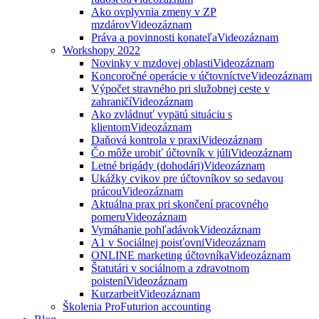
Ako ovplyvnia zmeny v ZP
mzdárov
Videozáznam
Práva a povinnosti konateľa
Videozáznam
Workshopy 2022
Novinky v mzdovej oblasti
Videozáznam
Koncoročné operácie v účtovníctve
Videozáznam
Výpočet stravného pri služobnej ceste v
zahraničí
Videozáznam
Ako zvládnuť vypätú situáciu s
klientom
Videozáznam
Daňová kontrola v praxi
Videozáznam
Čo môže urobiť účtovník v júli
Videozáznam
Letné brigády (dohodári)
Videozáznam
Ukážky cvikov pre účtovníkov so sedavou
prácou
Videozáznam
Aktuálna prax pri skončení pracovného
pomeru
Videozáznam
Vymáhanie pohľadávok
Videozáznam
A1 v Sociálnej poisťovni
Videozáznam
ONLINE marketing účtovníka
Videozáznam
Štatutári v sociálnom a zdravotnom
poistení
Videozáznam
Kurzarbeit
Videozáznam
Školenia ProFuturion accounting