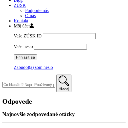
Blog
ZÚSK
Podporte nás
O nás
Kontakt
Môj účet
Vaše ZÚSK ID
Vaše heslo
Zabudol(a) som heslo
Skip
to
content
Hľadaj
Odpovede
Najnovšie zodpovedané otázky