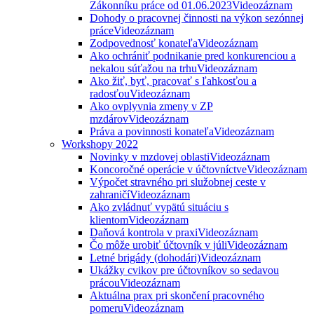
Zákonníku práce od 01.06.2023
Videozáznam
Dohody o pracovnej činnosti na výkon sezónnej
práce
Videozáznam
Zodpovednosť konateľa
Videozáznam
Ako ochrániť podnikanie pred konkurenciou a
nekalou súťažou na trhu
Videozáznam
Ako žiť, byť, pracovať s ľahkosťou a
radosťou
Videozáznam
Ako ovplyvnia zmeny v ZP
mzdárov
Videozáznam
Práva a povinnosti konateľa
Videozáznam
Workshopy 2022
Novinky v mzdovej oblasti
Videozáznam
Koncoročné operácie v účtovníctve
Videozáznam
Výpočet stravného pri služobnej ceste v
zahraničí
Videozáznam
Ako zvládnuť vypätú situáciu s
klientom
Videozáznam
Daňová kontrola v praxi
Videozáznam
Čo môže urobiť účtovník v júli
Videozáznam
Letné brigády (dohodári)
Videozáznam
Ukážky cvikov pre účtovníkov so sedavou
prácou
Videozáznam
Aktuálna prax pri skončení pracovného
pomeru
Videozáznam