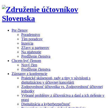
Pre členov
Poradenstvo
Tím poradcov
Inzercia
Zľavy u partnerov
Na stiahnutie
Predĺženie členstva
Chcem byť členom
Nový člen
Predĺženie členstva
Záznamy z konferencie
Praktické skúsenosti, rady a tipy v súvislosti s
digitalizáciou v účtovnej kancelárii
Zodpovednosť účtovníka vs. Zodpovednosť účtovnej
jednotky
Vybrané problémy z účtovníctva a daní a ich riešenie v
praxi
Digitalizácia a kyberbezpečnosť