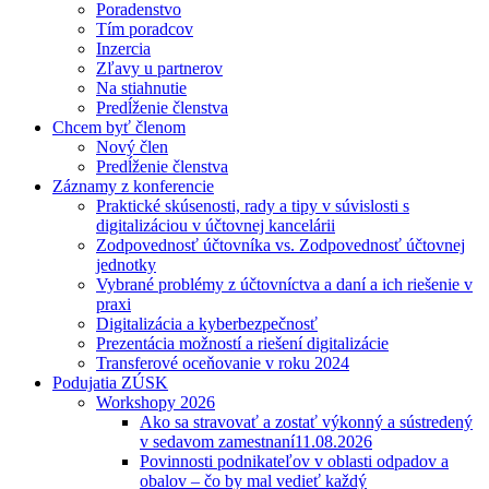
Poradenstvo
Tím poradcov
Inzercia
Zľavy u partnerov
Na stiahnutie
Predĺženie členstva
Chcem byť členom
Nový člen
Predĺženie členstva
Záznamy z konferencie
Praktické skúsenosti, rady a tipy v súvislosti s
digitalizáciou v účtovnej kancelárii
Zodpovednosť účtovníka vs. Zodpovednosť účtovnej
jednotky
Vybrané problémy z účtovníctva a daní a ich riešenie v
praxi
Digitalizácia a kyberbezpečnosť
Prezentácia možností a riešení digitalizácie
Transferové oceňovanie v roku 2024
Podujatia ZÚSK
Workshopy 2026
Ako sa stravovať a zostať výkonný a sústredený
v sedavom zamestnaní
11.08.2026
Povinnosti podnikateľov v oblasti odpadov a
obalov – čo by mal vedieť každý