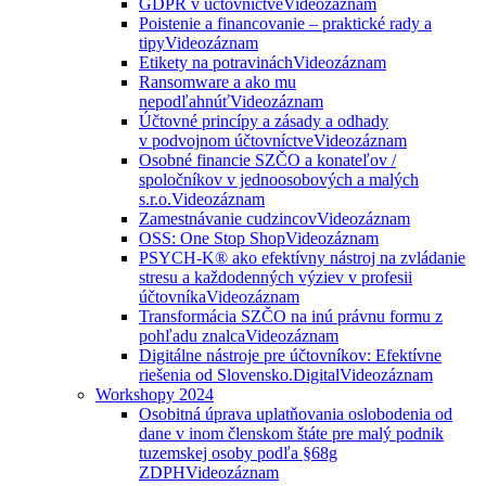
GDPR v účtovníctve
Videozáznam
Poistenie a financovanie – praktické rady a
tipy
Videozáznam
Etikety na potravinách
Videozáznam
Ransomware a ako mu
nepodľahnúť
Videozáznam
Účtovné princípy a zásady a odhady
v podvojnom účtovníctve
Videozáznam
Osobné financie SZČO a konateľov /
spoločníkov v jednoosobových a malých
s.r.o.
Videozáznam
Zamestnávanie cudzincov
Videozáznam
OSS: One Stop Shop
Videozáznam
PSYCH-K® ako efektívny nástroj na zvládanie
stresu a každodenných výziev v profesii
účtovníka
Videozáznam
Transformácia SZČO na inú právnu formu z
pohľadu znalca
Videozáznam
Digitálne nástroje pre účtovníkov: Efektívne
riešenia od Slovensko.Digital
Videozáznam
Workshopy 2024
Osobitná úprava uplatňovania oslobodenia od
dane v inom členskom štáte pre malý podnik
tuzemskej osoby podľa §68g
ZDPH
Videozáznam