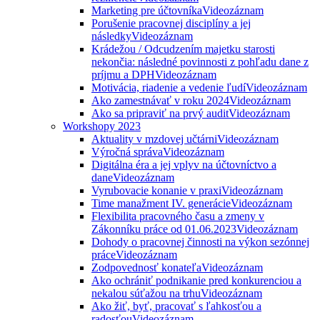
Marketing pre účtovníka
Videozáznam
Porušenie pracovnej disciplíny a jej
následky
Videozáznam
Krádežou / Odcudzením majetku starosti
nekončia: následné povinnosti z pohľadu dane z
príjmu a DPH
Videozáznam
Motivácia, riadenie a vedenie ľudí
Videozáznam
Ako zamestnávať v roku 2024
Videozáznam
Ako sa pripraviť na prvý audit
Videozáznam
Workshopy 2023
Aktuality v mzdovej učtárni
Videozáznam
Výročná správa
Videozáznam
Digitálna éra a jej vplyv na účtovníctvo a
dane
Videozáznam
Vyrubovacie konanie v praxi
Videozáznam
Time manažment IV. generácie
Videozáznam
Flexibilita pracovného času a zmeny v
Zákonníku práce od 01.06.2023
Videozáznam
Dohody o pracovnej činnosti na výkon sezónnej
práce
Videozáznam
Zodpovednosť konateľa
Videozáznam
Ako ochrániť podnikanie pred konkurenciou a
nekalou súťažou na trhu
Videozáznam
Ako žiť, byť, pracovať s ľahkosťou a
radosťou
Videozáznam