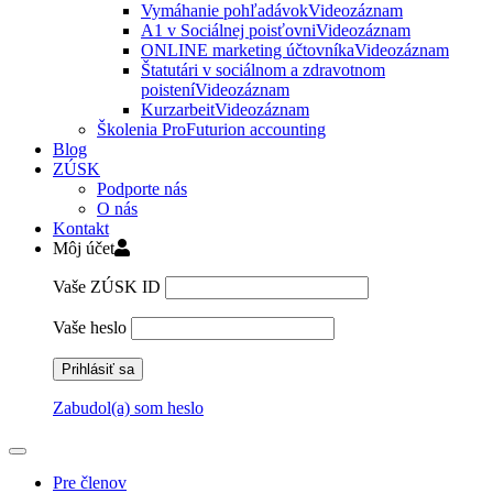
Vymáhanie pohľadávok
Videozáznam
A1 v Sociálnej poisťovni
Videozáznam
ONLINE marketing účtovníka
Videozáznam
Štatutári v sociálnom a zdravotnom
poistení
Videozáznam
Kurzarbeit
Videozáznam
Školenia ProFuturion accounting
Blog
ZÚSK
Podporte nás
O nás
Kontakt
Môj účet
Vaše ZÚSK ID
Vaše heslo
Zabudol(a) som heslo
Pre členov