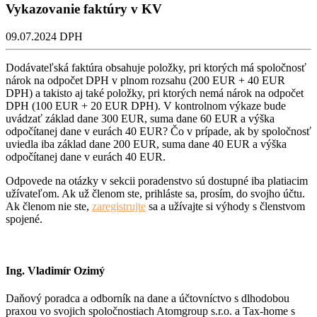
Vykazovanie faktúry v KV
09.07.2024
DPH
Dodávateľská faktúra obsahuje položky, pri ktorých má spoločnosť
nárok na odpočet DPH v plnom rozsahu (200 EUR + 40 EUR
DPH) a takisto aj také položky, pri ktorých nemá nárok na odpočet
DPH (100 EUR + 20 EUR DPH). V kontrolnom výkaze bude
uvádzať základ dane 300 EUR, suma dane 60 EUR a výška
odpočítanej dane v eurách 40 EUR? Čo v prípade, ak by spoločnosť
uviedla iba základ dane 200 EUR, suma dane 40 EUR a výška
odpočítanej dane v eurách 40 EUR.
Odpovede na otázky v sekcii poradenstvo sú dostupné iba platiacim
užívateľom. Ak už členom ste, prihláste sa, prosím, do svojho účtu.
Ak členom nie ste,
zaregistrujte
sa a užívajte si výhody s členstvom
spojené.
Ing. Vladimír Ozimý
Daňový poradca a odborník na dane a účtovníctvo s dlhodobou
praxou vo svojich spoločnostiach Atomgroup s.r.o. a Tax-home s