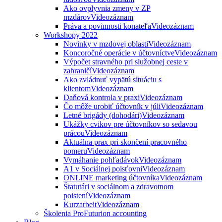
Ako ovplyvnia zmeny v ZP
mzdárov
Videozáznam
Práva a povinnosti konateľa
Videozáznam
Workshopy 2022
Novinky v mzdovej oblasti
Videozáznam
Koncoročné operácie v účtovníctve
Videozáznam
Výpočet stravného pri služobnej ceste v
zahraničí
Videozáznam
Ako zvládnuť vypätú situáciu s
klientom
Videozáznam
Daňová kontrola v praxi
Videozáznam
Čo môže urobiť účtovník v júli
Videozáznam
Letné brigády (dohodári)
Videozáznam
Ukážky cvikov pre účtovníkov so sedavou
prácou
Videozáznam
Aktuálna prax pri skončení pracovného
pomeru
Videozáznam
Vymáhanie pohľadávok
Videozáznam
A1 v Sociálnej poisťovni
Videozáznam
ONLINE marketing účtovníka
Videozáznam
Štatutári v sociálnom a zdravotnom
poistení
Videozáznam
Kurzarbeit
Videozáznam
Školenia ProFuturion accounting