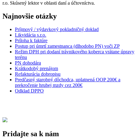
r.o. Skúsený lektor v oblasti daní a účtovníctva.
Najnovšie otázky
Príjmový / výdavkový pokladničný doklad
Likvidácia s.r.o.
Príloha k faktúre
Postup pri úmrtí zamestnanca (dlhodobo PN) voči ZP
Režim DPH pri dodaní trávnikového koberca vrátane úpravy
terénu
PN dohodára
Krátkodobý prenájom
Refakturácia dobropisu
Predčasný starobný dôchodca, uplatnená OOP 200€ a
prekročenie hrubej mzdy cez 200€
Odklad DPPO
Pridajte sa k nám