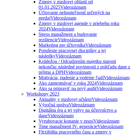
Zmeny v mzdovej oblasti od
01.01.2025
Videozáznam
Účtovanie nehnuteľností určených na
predaj
Videozáznam
Zmeny v mzdovej agende v priebehu roku
2024
Videozáznam
Stress manažment a budovanie
reziliencie
Videozáznam
Marketing pre účtovníka
Videozáznam
Porušenie pracovnej disciplíny a jej
následky
Videozáznam
Krádežou / Odcudzením majetku starosti
nekončia: následné povinnosti z pohľadu dane z
príjmu a DPH
Videozáznam
Motivácia, riadenie a vedenie ľudí
Videozáznam
Ako zamestnávať v roku 2024
Videozáznam
Ako sa pripraviť na prvý audit
Videozáznam
Workshopy 2023
Aktuality v mzdovej učtárni
Videozáznam
Výročná správa
Videozáznam
Digitálna éra a jej vplyv na účtovníctvo a
dane
Videozáznam
Vyrubovacie konanie v praxi
Videozáznam
Time manažment IV. generácie
Videozáznam
Flexibilita pracovného času a zmeny v