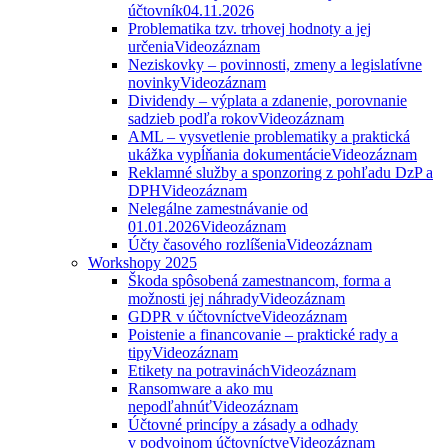
účtovník
04.11.2026
Problematika tzv. trhovej hodnoty a jej
určenia
Videozáznam
Neziskovky – povinnosti, zmeny a legislatívne
novinky
Videozáznam
Dividendy – výplata a zdanenie, porovnanie
sadzieb podľa rokov
Videozáznam
AML – vysvetlenie problematiky a praktická
ukážka vypĺňania dokumentácie
Videozáznam
Reklamné služby a sponzoring z pohľadu DzP a
DPH
Videozáznam
Nelegálne zamestnávanie od
01.01.2026
Videozáznam
Účty časového rozlíšenia
Videozáznam
Workshopy 2025
Škoda spôsobená zamestnancom, forma a
možnosti jej náhrady
Videozáznam
GDPR v účtovníctve
Videozáznam
Poistenie a financovanie – praktické rady a
tipy
Videozáznam
Etikety na potravinách
Videozáznam
Ransomware a ako mu
nepodľahnúť
Videozáznam
Účtovné princípy a zásady a odhady
v podvojnom účtovníctve
Videozáznam