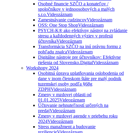
Osobné financie SZČO a konateľov /
spoločníkov v jednoosobových a malých
s.r.o.
Videozáznam
Zamestnávanie cudzincov
Videozáznam
OSS: One Stop Shop
Videozáznam
PSYCH-K® ako efektívny nástroj na zvládanie
stresu a každodenných výziev v profesii
účtovníka
Videozáznam
Transformácia SZČO na inú právnu formu z
pohľadu znalca
Videozáznam
Digitálne nástroje pre účtovníkov: Efektívne
riešenia od Slovensko.Digital
Videozáznam
Workshopy 2024
Osobitná úprava uplatňovania oslobodenia od
dane v inom členskom štáte pre malý podnik
tuzemskej osoby podľa §68g
ZDPH
Videozáznam
Zmeny v mzdovej oblasti od
01.01.2025
Videozáznam
Účtovanie nehnuteľností určených na
predaj
Videozáznam
Zmeny v mzdovej agende v priebehu roku
2024
Videozáznam
Stress manažment a budovanie
reziliencie
Videozáznam