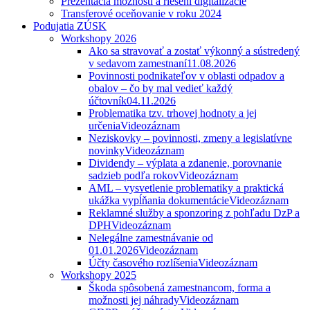
Prezentácia možností a riešení digitalizácie
Transferové oceňovanie v roku 2024
Podujatia ZÚSK
Workshopy 2026
Ako sa stravovať a zostať výkonný a sústredený
v sedavom zamestnaní
11.08.2026
Povinnosti podnikateľov v oblasti odpadov a
obalov – čo by mal vedieť každý
účtovník
04.11.2026
Problematika tzv. trhovej hodnoty a jej
určenia
Videozáznam
Neziskovky – povinnosti, zmeny a legislatívne
novinky
Videozáznam
Dividendy – výplata a zdanenie, porovnanie
sadzieb podľa rokov
Videozáznam
AML – vysvetlenie problematiky a praktická
ukážka vypĺňania dokumentácie
Videozáznam
Reklamné služby a sponzoring z pohľadu DzP a
DPH
Videozáznam
Nelegálne zamestnávanie od
01.01.2026
Videozáznam
Účty časového rozlíšenia
Videozáznam
Workshopy 2025
Škoda spôsobená zamestnancom, forma a
možnosti jej náhrady
Videozáznam