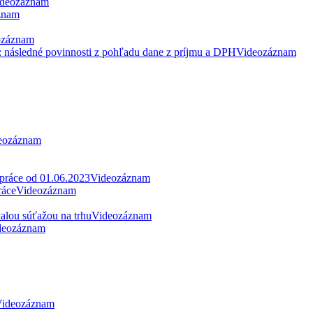
deozáznam
znam
ozáznam
: následné povinnosti z pohľadu dane z príjmu a DPH
Videozáznam
eozáznam
 práce od 01.06.2023
Videozáznam
ráce
Videozáznam
alou súťažou na trhu
Videozáznam
deozáznam
ideozáznam