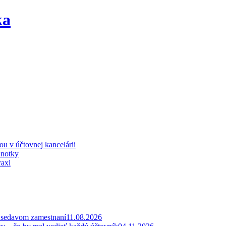
iou v účtovnej kancelárii
dnotky
raxi
v sedavom zamestnaní
11.08.2026