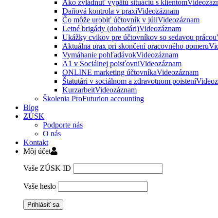
Ako zvládnuť vypätú situáciu s klientom
Videozáz
Daňová kontrola v praxi
Videozáznam
Čo môže urobiť účtovník v júli
Videozáznam
Letné brigády (dohodári)
Videozáznam
Ukážky cvikov pre účtovníkov so sedavou prácou
Aktuálna prax pri skončení pracovného pomeru
Vi
Vymáhanie pohľadávok
Videozáznam
A1 v Sociálnej poisťovni
Videozáznam
ONLINE marketing účtovníka
Videozáznam
Štatutári v sociálnom a zdravotnom poistení
Video
Kurzarbeit
Videozáznam
Školenia ProFuturion accounting
Blog
ZÚSK
Podporte nás
O nás
Kontakt
Môj účet
Vaše ZÚSK ID
Vaše heslo