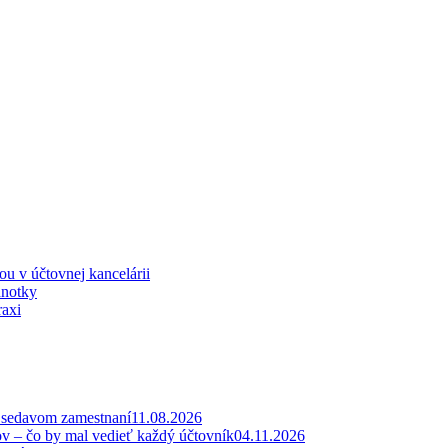
iou v účtovnej kancelárii
dnotky
raxi
v sedavom zamestnaní
11.08.2026
ov – čo by mal vedieť každý účtovník
04.11.2026