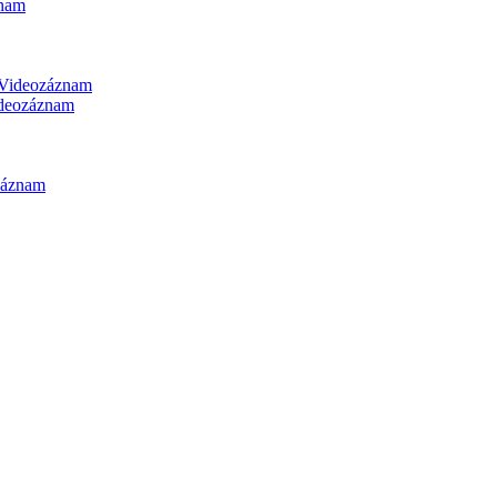
nam
Videozáznam
deozáznam
záznam