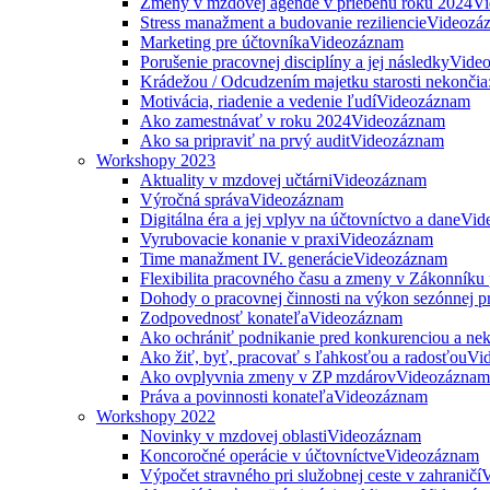
Zmeny v mzdovej agende v priebehu roku 2024
Vi
Stress manažment a budovanie reziliencie
Videozá
Marketing pre účtovníka
Videozáznam
Porušenie pracovnej disciplíny a jej následky
Vide
Krádežou / Odcudzením majetku starosti nekončia
Motivácia, riadenie a vedenie ľudí
Videozáznam
Ako zamestnávať v roku 2024
Videozáznam
Ako sa pripraviť na prvý audit
Videozáznam
Workshopy 2023
Aktuality v mzdovej učtárni
Videozáznam
Výročná správa
Videozáznam
Digitálna éra a jej vplyv na účtovníctvo a dane
Vid
Vyrubovacie konanie v praxi
Videozáznam
Time manažment IV. generácie
Videozáznam
Flexibilita pracovného času a zmeny v Zákonníku
Dohody o pracovnej činnosti na výkon sezónnej p
Zodpovednosť konateľa
Videozáznam
Ako ochrániť podnikanie pred konkurenciou a nek
Ako žiť, byť, pracovať s ľahkosťou a radosťou
Vi
Ako ovplyvnia zmeny v ZP mzdárov
Videozáznam
Práva a povinnosti konateľa
Videozáznam
Workshopy 2022
Novinky v mzdovej oblasti
Videozáznam
Koncoročné operácie v účtovníctve
Videozáznam
Výpočet stravného pri služobnej ceste v zahraničí
V