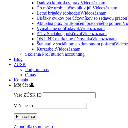
Daňová kontrola v praxi
Videozáznam
Čo môže urobiť účtovník v júli
Videozáznam
Letné brigády (dohodári)
Videozáznam
Ukážky cvikov pre účtovníkov so sedavou prácou
Aktuálna prax pri skončení pracovného pomeru
Vi
Vymáhanie pohľadávok
Videozáznam
A1 v Sociálnej poisťovni
Videozáznam
ONLINE marketing účtovníka
Videozáznam
Štatutári v sociálnom a zdravotnom poistení
Video
Kurzarbeit
Videozáznam
Školenia ProFuturion accounting
Blog
ZÚSK
Podporte nás
O nás
Kontakt
Môj účet
Vaše ZÚSK ID
Vaše heslo
Zabudol(a) som heslo