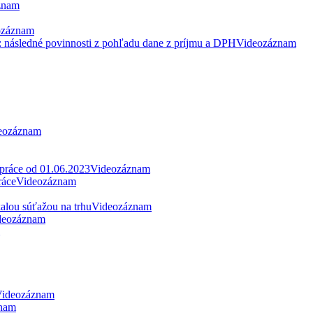
znam
ozáznam
: následné povinnosti z pohľadu dane z príjmu a DPH
Videozáznam
eozáznam
 práce od 01.06.2023
Videozáznam
ráce
Videozáznam
alou súťažou na trhu
Videozáznam
deozáznam
ideozáznam
nam