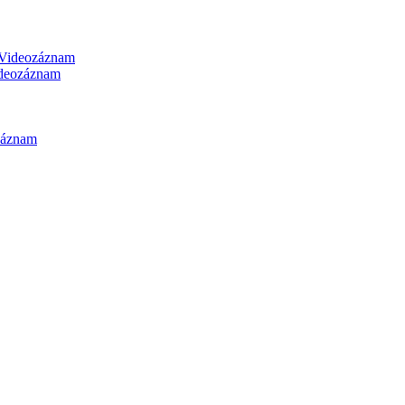
Videozáznam
deozáznam
záznam