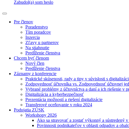
Zabudol(a) som heslo
Pre členov
Poradenstvo
Tím poradcov
Inzercia
Zľavy u partnerov
Na stiahnutie
Predĺženie členstva
Chcem byť členom
Nový člen
Predĺženie členstva
Záznamy z konferencie
Praktické skúsenosti, rady a tipy v súvislosti s digitalizác
Zodpovednosť účtovníka vs. Zodpovednosť účtovnej je
Vybrané problémy z účtovníctva a daní a ich riešenie v p
Digitalizácia a kyberbezpečnosť
Prezentácia možností a riešení digitalizácie
Transferové oceňovanie v roku 2024
Podujatia ZÚSK
Workshopy 2026
Ako sa stravovať a zostať výkonný a sústredený 
Povinnosti podnikateľov v oblasti odpadov a obal