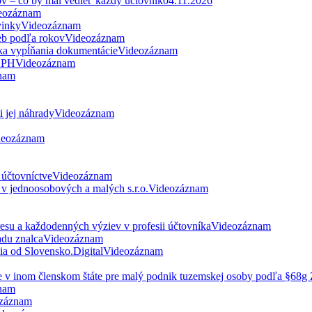
ov – čo by mal vedieť každý účtovník
04.11.2026
eozáznam
vinky
Videozáznam
eb podľa rokov
Videozáznam
ka vypĺňania dokumentácie
Videozáznam
 DPH
Videozáznam
nam
 jej náhrady
Videozáznam
deozáznam
 účtovníctve
Videozáznam
v jednoosobových a malých s.r.o.
Videozáznam
esu a každodenných výziev v profesii účtovníka
Videozáznam
du znalca
Videozáznam
nia od Slovensko.Digital
Videozáznam
ne v inom členskom štáte pre malý podnik tuzemskej osoby podľa §68
nam
záznam