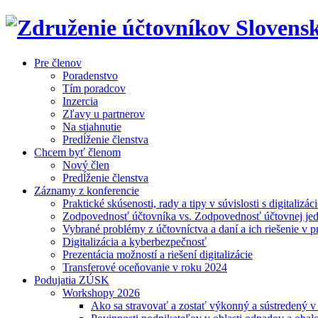
Pre členov
Poradenstvo
Tím poradcov
Inzercia
Zľavy u partnerov
Na stiahnutie
Predĺženie členstva
Chcem byť členom
Nový člen
Predĺženie členstva
Záznamy z konferencie
Praktické skúsenosti, rady a tipy v súvislosti s digitalizác
Zodpovednosť účtovníka vs. Zodpovednosť účtovnej je
Vybrané problémy z účtovníctva a daní a ich riešenie v p
Digitalizácia a kyberbezpečnosť
Prezentácia možností a riešení digitalizácie
Transferové oceňovanie v roku 2024
Podujatia ZÚSK
Workshopy 2026
Ako sa stravovať a zostať výkonný a sústredený 