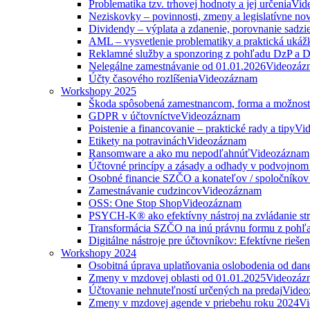
Problematika tzv. trhovej hodnoty a jej určenia
Vid
Neziskovky – povinnosti, zmeny a legislatívne no
Dividendy – výplata a zdanenie, porovnanie sadzi
AML – vysvetlenie problematiky a praktická ukáž
Reklamné služby a sponzoring z pohľadu DzP a
Nelegálne zamestnávanie od 01.01.2026
Videozáz
Účty časového rozlíšenia
Videozáznam
Workshopy 2025
Škoda spôsobená zamestnancom, forma a možnosti
GDPR v účtovníctve
Videozáznam
Poistenie a financovanie – praktické rady a tipy
Vi
Etikety na potravinách
Videozáznam
Ransomware a ako mu nepodľahnúť
Videozáznam
Účtovné princípy a zásady a odhady v podvojnom
Osobné financie SZČO a konateľov / spoločníkov 
Zamestnávanie cudzincov
Videozáznam
OSS: One Stop Shop
Videozáznam
PSYCH-K® ako efektívny nástroj na zvládanie str
Transformácia SZČO na inú právnu formu z pohľa
Digitálne nástroje pre účtovníkov: Efektívne rieše
Workshopy 2024
Osobitná úprava uplatňovania oslobodenia od da
Zmeny v mzdovej oblasti od 01.01.2025
Videozáz
Účtovanie nehnuteľností určených na predaj
Video
Zmeny v mzdovej agende v priebehu roku 2024
Vi