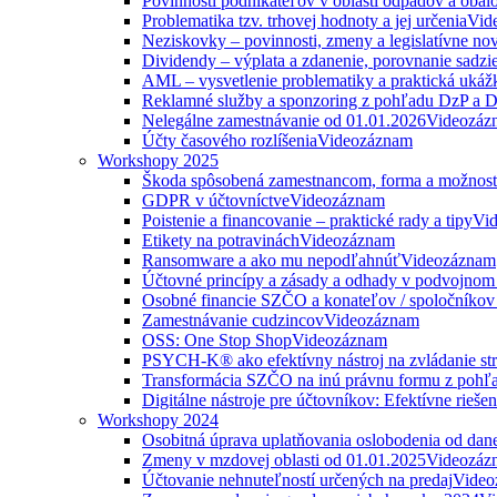
Povinnosti podnikateľov v oblasti odpadov a obal
Problematika tzv. trhovej hodnoty a jej určenia
Vid
Neziskovky – povinnosti, zmeny a legislatívne no
Dividendy – výplata a zdanenie, porovnanie sadzi
AML – vysvetlenie problematiky a praktická ukáž
Reklamné služby a sponzoring z pohľadu DzP a
Nelegálne zamestnávanie od 01.01.2026
Videozáz
Účty časového rozlíšenia
Videozáznam
Workshopy 2025
Škoda spôsobená zamestnancom, forma a možnosti
GDPR v účtovníctve
Videozáznam
Poistenie a financovanie – praktické rady a tipy
Vi
Etikety na potravinách
Videozáznam
Ransomware a ako mu nepodľahnúť
Videozáznam
Účtovné princípy a zásady a odhady v podvojnom
Osobné financie SZČO a konateľov / spoločníkov 
Zamestnávanie cudzincov
Videozáznam
OSS: One Stop Shop
Videozáznam
PSYCH-K® ako efektívny nástroj na zvládanie str
Transformácia SZČO na inú právnu formu z pohľa
Digitálne nástroje pre účtovníkov: Efektívne rieše
Workshopy 2024
Osobitná úprava uplatňovania oslobodenia od da
Zmeny v mzdovej oblasti od 01.01.2025
Videozáz
Účtovanie nehnuteľností určených na predaj
Video