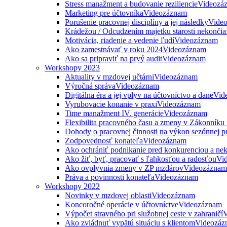
Stress manažment a budovanie reziliencie
Videozá
Marketing pre účtovníka
Videozáznam
Porušenie pracovnej disciplíny a jej následky
Vide
Krádežou / Odcudzením majetku starosti nekončia
Motivácia, riadenie a vedenie ľudí
Videozáznam
Ako zamestnávať v roku 2024
Videozáznam
Ako sa pripraviť na prvý audit
Videozáznam
Workshopy 2023
Aktuality v mzdovej učtárni
Videozáznam
Výročná správa
Videozáznam
Digitálna éra a jej vplyv na účtovníctvo a dane
Vid
Vyrubovacie konanie v praxi
Videozáznam
Time manažment IV. generácie
Videozáznam
Flexibilita pracovného času a zmeny v Zákonníku
Dohody o pracovnej činnosti na výkon sezónnej p
Zodpovednosť konateľa
Videozáznam
Ako ochrániť podnikanie pred konkurenciou a nek
Ako žiť, byť, pracovať s ľahkosťou a radosťou
Vi
Ako ovplyvnia zmeny v ZP mzdárov
Videozáznam
Práva a povinnosti konateľa
Videozáznam
Workshopy 2022
Novinky v mzdovej oblasti
Videozáznam
Koncoročné operácie v účtovníctve
Videozáznam
Výpočet stravného pri služobnej ceste v zahraničí
V
Ako zvládnuť vypätú situáciu s klientom
Videozáz