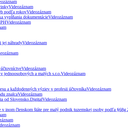
eozáznam
vinky
Videozáznam
eb podľa rokov
Videozáznam
ka vypĺňania dokumentácie
Videozáznam
 DPH
Videozáznam
nam
 jej náhrady
Videozáznam
deozáznam
 účtovníctve
Videozáznam
v jednoosobových a malých s.r.o.
Videozáznam
esu a každodenných výziev v profesii účtovníka
Videozáznam
du znalca
Videozáznam
nia od Slovensko.Digital
Videozáznam
ne v inom členskom štáte pre malý podnik tuzemskej osoby podľa §68
nam
záznam
deozáznam