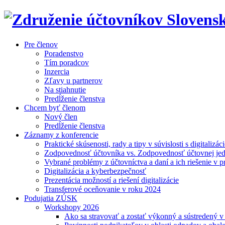
Pre členov
Poradenstvo
Tím poradcov
Inzercia
Zľavy u partnerov
Na stiahnutie
Predĺženie členstva
Chcem byť členom
Nový člen
Predĺženie členstva
Záznamy z konferencie
Praktické skúsenosti, rady a tipy v súvislosti s digitalizác
Zodpovednosť účtovníka vs. Zodpovednosť účtovnej je
Vybrané problémy z účtovníctva a daní a ich riešenie v p
Digitalizácia a kyberbezpečnosť
Prezentácia možností a riešení digitalizácie
Transferové oceňovanie v roku 2024
Podujatia ZÚSK
Workshopy 2026
Ako sa stravovať a zostať výkonný a sústredený 