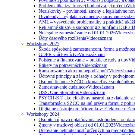
Povinnosti podnikateľov v oblasti odpadov a obal
Problematika tzv. trhovej hodnoty a jej určenia
Vid
Neziskovky – povinnosti, zmeny a legislatívne no
Dividendy – výplata a zdanenie, porovnanie sadzi
AML – vysvetlenie problematiky a praktická ukáž
Reklamné služby a sponzoring z pohľadu DzP a
Nelegálne zamestnávanie od 01.01.2026
Videozáz
Účty časového rozlíšenia
Videozáznam
Workshopy 2025
Škoda spôsobená zamestnancom, forma a možnosti
GDPR v účtovníctve
Videozáznam
Poistenie a financovanie – praktické rady a tipy
Vi
Etikety na potravinách
Videozáznam
Ransomware a ako mu nepodľahnúť
Videozáznam
Účtovné princípy a zásady a odhady v podvojnom
Osobné financie SZČO a konateľov / spoločníkov 
Zamestnávanie cudzincov
Videozáznam
OSS: One Stop Shop
Videozáznam
PSYCH-K® ako efektívny nástroj na zvládanie str
Transformácia SZČO na inú právnu formu z pohľa
Digitálne nástroje pre účtovníkov: Efektívne rieše
Workshopy 2024
Osobitná úprava uplatňovania oslobodenia od da
Zmeny v mzdovej oblasti od 01.01.2025
Videozáz
Účtovanie nehnuteľností určených na predaj
Video