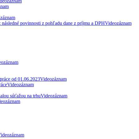
deozáznam
znam
ozáznam
: následné povinnosti z pohľadu dane z príjmu a DPH
Videozáznam
eozáznam
 práce od 01.06.2023
Videozáznam
ráce
Videozáznam
alou súťažou na trhu
Videozáznam
deozáznam
ideozáznam