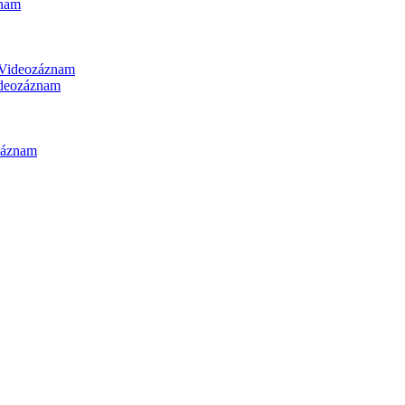
nam
Videozáznam
deozáznam
záznam