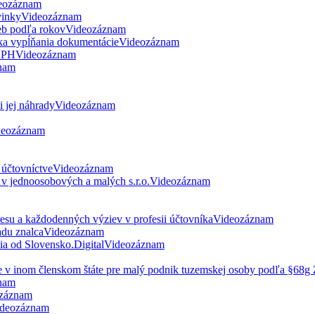
eozáznam
vinky
Videozáznam
eb podľa rokov
Videozáznam
ka vypĺňania dokumentácie
Videozáznam
 DPH
Videozáznam
nam
 jej náhrady
Videozáznam
deozáznam
 účtovníctve
Videozáznam
v jednoosobových a malých s.r.o.
Videozáznam
esu a každodenných výziev v profesii účtovníka
Videozáznam
du znalca
Videozáznam
nia od Slovensko.Digital
Videozáznam
ne v inom členskom štáte pre malý podnik tuzemskej osoby podľa §68
nam
záznam
deozáznam