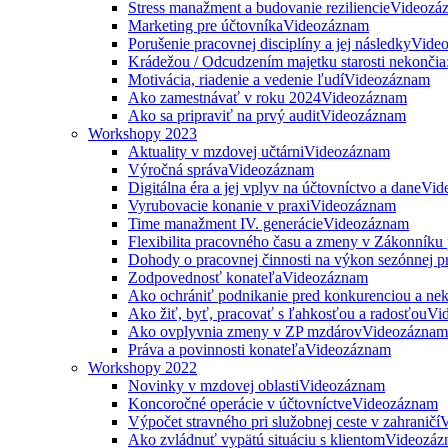
Stress manažment a budovanie reziliencie
Videozá
Marketing pre účtovníka
Videozáznam
Porušenie pracovnej disciplíny a jej následky
Vide
Krádežou / Odcudzením majetku starosti nekončia
Motivácia, riadenie a vedenie ľudí
Videozáznam
Ako zamestnávať v roku 2024
Videozáznam
Ako sa pripraviť na prvý audit
Videozáznam
Workshopy 2023
Aktuality v mzdovej učtárni
Videozáznam
Výročná správa
Videozáznam
Digitálna éra a jej vplyv na účtovníctvo a dane
Vid
Vyrubovacie konanie v praxi
Videozáznam
Time manažment IV. generácie
Videozáznam
Flexibilita pracovného času a zmeny v Zákonníku
Dohody o pracovnej činnosti na výkon sezónnej p
Zodpovednosť konateľa
Videozáznam
Ako ochrániť podnikanie pred konkurenciou a nek
Ako žiť, byť, pracovať s ľahkosťou a radosťou
Vi
Ako ovplyvnia zmeny v ZP mzdárov
Videozáznam
Práva a povinnosti konateľa
Videozáznam
Workshopy 2022
Novinky v mzdovej oblasti
Videozáznam
Koncoročné operácie v účtovníctve
Videozáznam
Výpočet stravného pri služobnej ceste v zahraničí
V
Ako zvládnuť vypätú situáciu s klientom
Videozáz