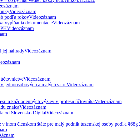
ov – čo by mal vedieť každý účtovník
04.11.2026
eozáznam
vinky
Videozáznam
eb podľa rokov
Videozáznam
ka vypĺňania dokumentácie
Videozáznam
 DPH
Videozáznam
nam
 jej náhrady
Videozáznam
deozáznam
 účtovníctve
Videozáznam
v jednoosobových a malých s.r.o.
Videozáznam
esu a každodenných výziev v profesii účtovníka
Videozáznam
du znalca
Videozáznam
nia od Slovensko.Digital
Videozáznam
ne v inom členskom štáte pre malý podnik tuzemskej osoby podľa §68
nam
záznam