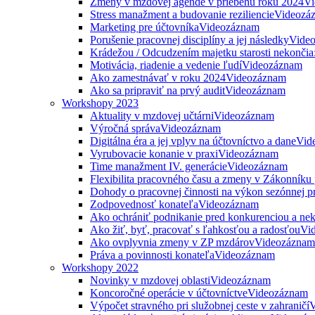
Zmeny v mzdovej agende v priebehu roku 2024
Vi
Stress manažment a budovanie reziliencie
Videozá
Marketing pre účtovníka
Videozáznam
Porušenie pracovnej disciplíny a jej následky
Vide
Krádežou / Odcudzením majetku starosti nekončia
Motivácia, riadenie a vedenie ľudí
Videozáznam
Ako zamestnávať v roku 2024
Videozáznam
Ako sa pripraviť na prvý audit
Videozáznam
Workshopy 2023
Aktuality v mzdovej učtárni
Videozáznam
Výročná správa
Videozáznam
Digitálna éra a jej vplyv na účtovníctvo a dane
Vid
Vyrubovacie konanie v praxi
Videozáznam
Time manažment IV. generácie
Videozáznam
Flexibilita pracovného času a zmeny v Zákonníku
Dohody o pracovnej činnosti na výkon sezónnej p
Zodpovednosť konateľa
Videozáznam
Ako ochrániť podnikanie pred konkurenciou a nek
Ako žiť, byť, pracovať s ľahkosťou a radosťou
Vi
Ako ovplyvnia zmeny v ZP mzdárov
Videozáznam
Práva a povinnosti konateľa
Videozáznam
Workshopy 2022
Novinky v mzdovej oblasti
Videozáznam
Koncoročné operácie v účtovníctve
Videozáznam
Výpočet stravného pri služobnej ceste v zahraničí
V