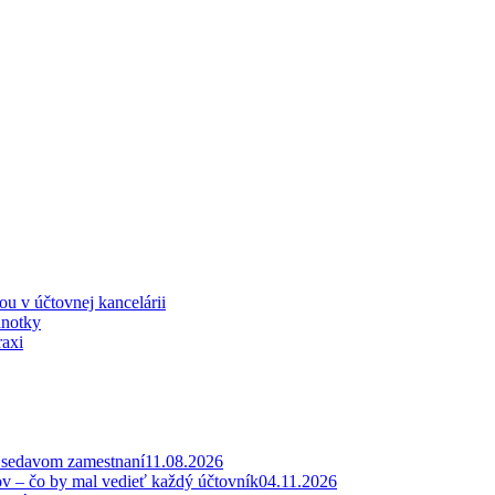
iou v účtovnej kancelárii
dnotky
raxi
v sedavom zamestnaní
11.08.2026
ov – čo by mal vedieť každý účtovník
04.11.2026