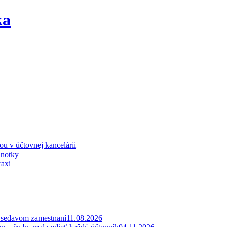
iou v účtovnej kancelárii
dnotky
raxi
v sedavom zamestnaní
11.08.2026