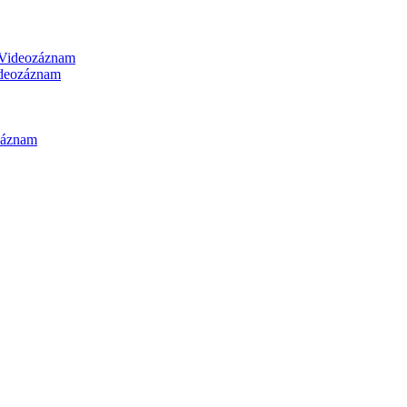
Videozáznam
deozáznam
záznam