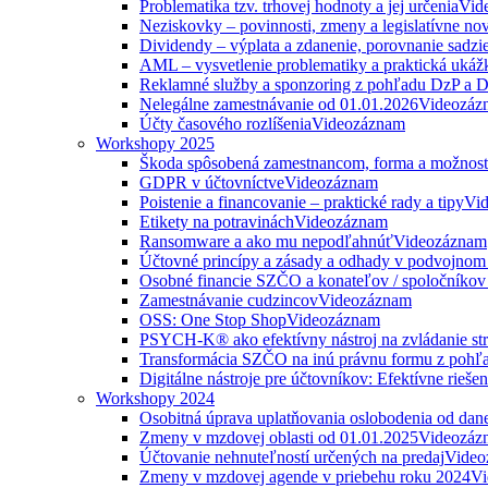
Problematika tzv. trhovej hodnoty a jej určenia
Vid
Neziskovky – povinnosti, zmeny a legislatívne no
Dividendy – výplata a zdanenie, porovnanie sadzi
AML – vysvetlenie problematiky a praktická ukáž
Reklamné služby a sponzoring z pohľadu DzP a
Nelegálne zamestnávanie od 01.01.2026
Videozáz
Účty časového rozlíšenia
Videozáznam
Workshopy 2025
Škoda spôsobená zamestnancom, forma a možnosti
GDPR v účtovníctve
Videozáznam
Poistenie a financovanie – praktické rady a tipy
Vi
Etikety na potravinách
Videozáznam
Ransomware a ako mu nepodľahnúť
Videozáznam
Účtovné princípy a zásady a odhady v podvojnom
Osobné financie SZČO a konateľov / spoločníkov 
Zamestnávanie cudzincov
Videozáznam
OSS: One Stop Shop
Videozáznam
PSYCH-K® ako efektívny nástroj na zvládanie str
Transformácia SZČO na inú právnu formu z pohľa
Digitálne nástroje pre účtovníkov: Efektívne rieše
Workshopy 2024
Osobitná úprava uplatňovania oslobodenia od da
Zmeny v mzdovej oblasti od 01.01.2025
Videozáz
Účtovanie nehnuteľností určených na predaj
Video
Zmeny v mzdovej agende v priebehu roku 2024
Vi