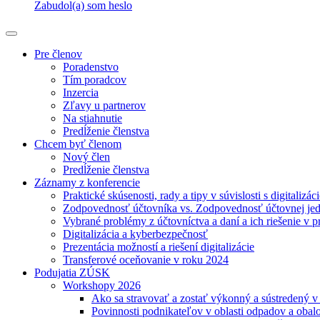
Zabudol(a) som heslo
Pre členov
Poradenstvo
Tím poradcov
Inzercia
Zľavy u partnerov
Na stiahnutie
Predĺženie členstva
Chcem byť členom
Nový člen
Predĺženie členstva
Záznamy z konferencie
Praktické skúsenosti, rady a tipy v súvislosti s digitalizác
Zodpovednosť účtovníka vs. Zodpovednosť účtovnej je
Vybrané problémy z účtovníctva a daní a ich riešenie v p
Digitalizácia a kyberbezpečnosť
Prezentácia možností a riešení digitalizácie
Transferové oceňovanie v roku 2024
Podujatia ZÚSK
Workshopy 2026
Ako sa stravovať a zostať výkonný a sústredený 
Povinnosti podnikateľov v oblasti odpadov a obal