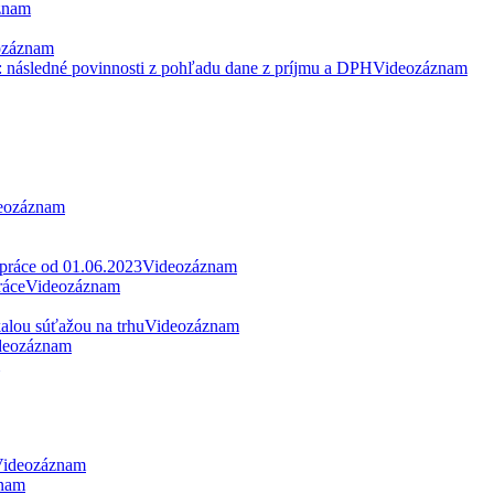
znam
ozáznam
: následné povinnosti z pohľadu dane z príjmu a DPH
Videozáznam
eozáznam
 práce od 01.06.2023
Videozáznam
ráce
Videozáznam
alou súťažou na trhu
Videozáznam
deozáznam
ideozáznam
nam