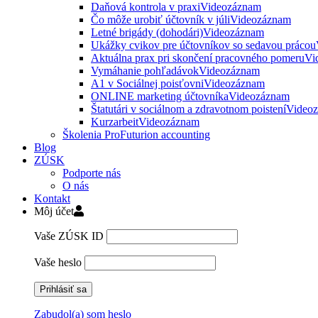
Daňová kontrola v praxi
Videozáznam
Čo môže urobiť účtovník v júli
Videozáznam
Letné brigády (dohodári)
Videozáznam
Ukážky cvikov pre účtovníkov so sedavou prácou
Aktuálna prax pri skončení pracovného pomeru
Vi
Vymáhanie pohľadávok
Videozáznam
A1 v Sociálnej poisťovni
Videozáznam
ONLINE marketing účtovníka
Videozáznam
Štatutári v sociálnom a zdravotnom poistení
Video
Kurzarbeit
Videozáznam
Školenia ProFuturion accounting
Blog
ZÚSK
Podporte nás
O nás
Kontakt
Môj účet
Vaše ZÚSK ID
Vaše heslo
Zabudol(a) som heslo