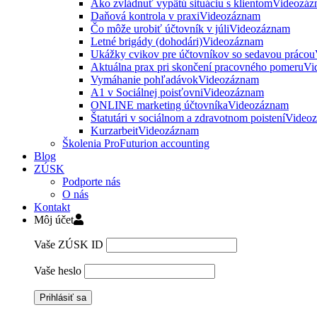
Ako zvládnuť vypätú situáciu s klientom
Videozáz
Daňová kontrola v praxi
Videozáznam
Čo môže urobiť účtovník v júli
Videozáznam
Letné brigády (dohodári)
Videozáznam
Ukážky cvikov pre účtovníkov so sedavou prácou
Aktuálna prax pri skončení pracovného pomeru
Vi
Vymáhanie pohľadávok
Videozáznam
A1 v Sociálnej poisťovni
Videozáznam
ONLINE marketing účtovníka
Videozáznam
Štatutári v sociálnom a zdravotnom poistení
Video
Kurzarbeit
Videozáznam
Školenia ProFuturion accounting
Blog
ZÚSK
Podporte nás
O nás
Kontakt
Môj účet
Vaše ZÚSK ID
Vaše heslo