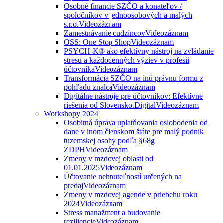
Osobné financie SZČO a konateľov /
spoločníkov v jednoosobových a malých
s.r.o.
Videozáznam
Zamestnávanie cudzincov
Videozáznam
OSS: One Stop Shop
Videozáznam
PSYCH-K® ako efektívny nástroj na zvládanie
stresu a každodenných výziev v profesii
účtovníka
Videozáznam
Transformácia SZČO na inú právnu formu z
pohľadu znalca
Videozáznam
Digitálne nástroje pre účtovníkov: Efektívne
riešenia od Slovensko.Digital
Videozáznam
Workshopy 2024
Osobitná úprava uplatňovania oslobodenia od
dane v inom členskom štáte pre malý podnik
tuzemskej osoby podľa §68g
ZDPH
Videozáznam
Zmeny v mzdovej oblasti od
01.01.2025
Videozáznam
Účtovanie nehnuteľností určených na
predaj
Videozáznam
Zmeny v mzdovej agende v priebehu roku
2024
Videozáznam
Stress manažment a budovanie
reziliencie
Videozáznam