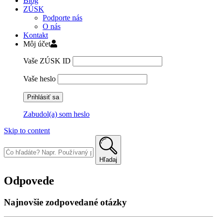
Blog
ZÚSK
Podporte nás
O nás
Kontakt
Môj účet
Vaše ZÚSK ID
Vaše heslo
Zabudol(a) som heslo
Skip to content
Hľadaj
Odpovede
Najnovšie zodpovedané otázky