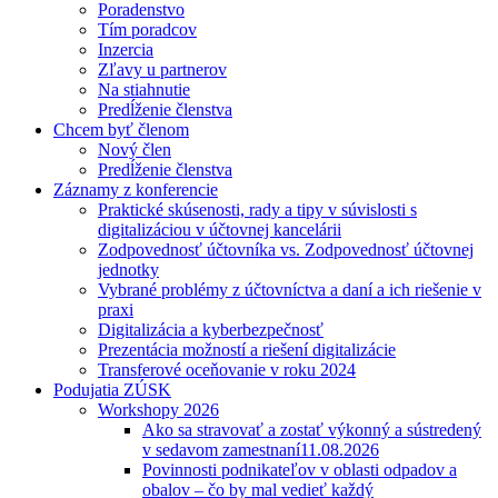
Poradenstvo
Tím poradcov
Inzercia
Zľavy u partnerov
Na stiahnutie
Predĺženie členstva
Chcem byť členom
Nový člen
Predĺženie členstva
Záznamy z konferencie
Praktické skúsenosti, rady a tipy v súvislosti s
digitalizáciou v účtovnej kancelárii
Zodpovednosť účtovníka vs. Zodpovednosť účtovnej
jednotky
Vybrané problémy z účtovníctva a daní a ich riešenie v
praxi
Digitalizácia a kyberbezpečnosť
Prezentácia možností a riešení digitalizácie
Transferové oceňovanie v roku 2024
Podujatia ZÚSK
Workshopy 2026
Ako sa stravovať a zostať výkonný a sústredený
v sedavom zamestnaní
11.08.2026
Povinnosti podnikateľov v oblasti odpadov a
obalov – čo by mal vedieť každý