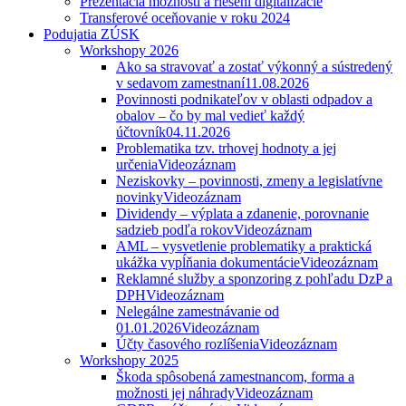
Prezentácia možností a riešení digitalizácie
Transferové oceňovanie v roku 2024
Podujatia ZÚSK
Workshopy 2026
Ako sa stravovať a zostať výkonný a sústredený
v sedavom zamestnaní
11.08.2026
Povinnosti podnikateľov v oblasti odpadov a
obalov – čo by mal vedieť každý
účtovník
04.11.2026
Problematika tzv. trhovej hodnoty a jej
určenia
Videozáznam
Neziskovky – povinnosti, zmeny a legislatívne
novinky
Videozáznam
Dividendy – výplata a zdanenie, porovnanie
sadzieb podľa rokov
Videozáznam
AML – vysvetlenie problematiky a praktická
ukážka vypĺňania dokumentácie
Videozáznam
Reklamné služby a sponzoring z pohľadu DzP a
DPH
Videozáznam
Nelegálne zamestnávanie od
01.01.2026
Videozáznam
Účty časového rozlíšenia
Videozáznam
Workshopy 2025
Škoda spôsobená zamestnancom, forma a
možnosti jej náhrady
Videozáznam