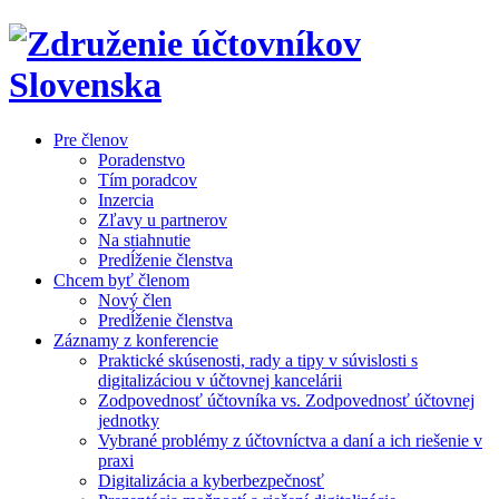
Pre členov
Poradenstvo
Tím poradcov
Inzercia
Zľavy u partnerov
Na stiahnutie
Predĺženie členstva
Chcem byť členom
Nový člen
Predĺženie členstva
Záznamy z konferencie
Praktické skúsenosti, rady a tipy v súvislosti s
digitalizáciou v účtovnej kancelárii
Zodpovednosť účtovníka vs. Zodpovednosť účtovnej
jednotky
Vybrané problémy z účtovníctva a daní a ich riešenie v
praxi
Digitalizácia a kyberbezpečnosť