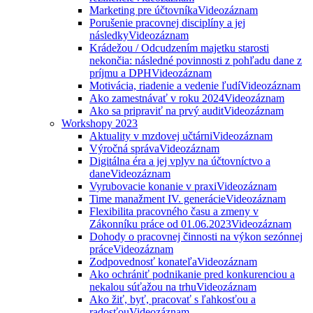
Marketing pre účtovníka
Videozáznam
Porušenie pracovnej disciplíny a jej
následky
Videozáznam
Krádežou / Odcudzením majetku starosti
nekončia: následné povinnosti z pohľadu dane z
príjmu a DPH
Videozáznam
Motivácia, riadenie a vedenie ľudí
Videozáznam
Ako zamestnávať v roku 2024
Videozáznam
Ako sa pripraviť na prvý audit
Videozáznam
Workshopy 2023
Aktuality v mzdovej učtárni
Videozáznam
Výročná správa
Videozáznam
Digitálna éra a jej vplyv na účtovníctvo a
dane
Videozáznam
Vyrubovacie konanie v praxi
Videozáznam
Time manažment IV. generácie
Videozáznam
Flexibilita pracovného času a zmeny v
Zákonníku práce od 01.06.2023
Videozáznam
Dohody o pracovnej činnosti na výkon sezónnej
práce
Videozáznam
Zodpovednosť konateľa
Videozáznam
Ako ochrániť podnikanie pred konkurenciou a
nekalou súťažou na trhu
Videozáznam
Ako žiť, byť, pracovať s ľahkosťou a
radosťou
Videozáznam