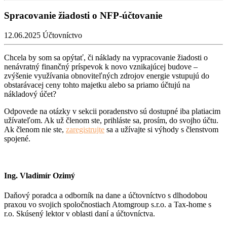
Spracovanie žiadosti o NFP-účtovanie
12.06.2025
Účtovníctvo
Chcela by som sa opýtať, či náklady na vypracovanie žiadosti o
nenávratný finančný príspevok k novo vznikajúcej budove –
zvýšenie využívania obnoviteľných zdrojov energie vstupujú do
obstarávacej ceny tohto majetku alebo sa priamo účtujú na
nákladový účet?
Odpovede na otázky v sekcii poradenstvo sú dostupné iba platiacim
užívateľom. Ak už členom ste, prihláste sa, prosím, do svojho účtu.
Ak členom nie ste,
zaregistrujte
sa a užívajte si výhody s členstvom
spojené.
Ing. Vladimír Ozimý
Daňový poradca a odborník na dane a účtovníctvo s dlhodobou
praxou vo svojich spoločnostiach Atomgroup s.r.o. a Tax-home s
r.o. Skúsený lektor v oblasti daní a účtovníctva.