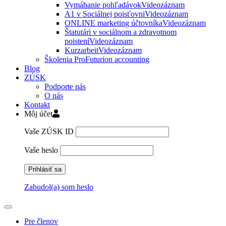
Vymáhanie pohľadávok
Videozáznam
A1 v Sociálnej poisťovni
Videozáznam
ONLINE marketing účtovníka
Videozáznam
Štatutári v sociálnom a zdravotnom
poistení
Videozáznam
Kurzarbeit
Videozáznam
Školenia ProFuturion accounting
Blog
ZÚSK
Podporte nás
O nás
Kontakt
Môj účet
Vaše ZÚSK ID
Vaše heslo
Zabudol(a) som heslo
Pre členov