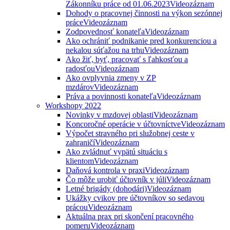
Zákonníku práce od 01.06.2023
Videozáznam
Dohody o pracovnej činnosti na výkon sezónnej
práce
Videozáznam
Zodpovednosť konateľa
Videozáznam
Ako ochrániť podnikanie pred konkurenciou a
nekalou súťažou na trhu
Videozáznam
Ako žiť, byť, pracovať s ľahkosťou a
radosťou
Videozáznam
Ako ovplyvnia zmeny v ZP
mzdárov
Videozáznam
Práva a povinnosti konateľa
Videozáznam
Workshopy 2022
Novinky v mzdovej oblasti
Videozáznam
Koncoročné operácie v účtovníctve
Videozáznam
Výpočet stravného pri služobnej ceste v
zahraničí
Videozáznam
Ako zvládnuť vypätú situáciu s
klientom
Videozáznam
Daňová kontrola v praxi
Videozáznam
Čo môže urobiť účtovník v júli
Videozáznam
Letné brigády (dohodári)
Videozáznam
Ukážky cvikov pre účtovníkov so sedavou
prácou
Videozáznam
Aktuálna prax pri skončení pracovného
pomeru
Videozáznam