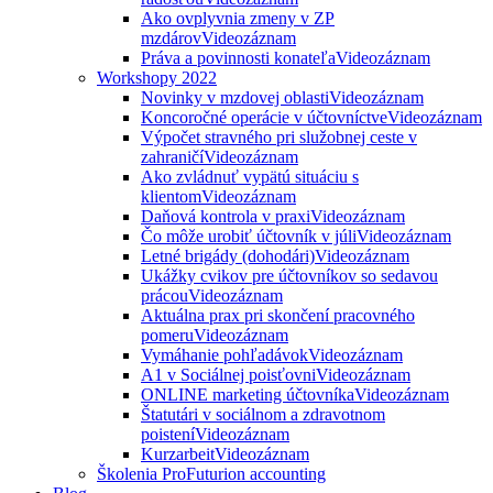
Ako ovplyvnia zmeny v ZP
mzdárov
Videozáznam
Práva a povinnosti konateľa
Videozáznam
Workshopy 2022
Novinky v mzdovej oblasti
Videozáznam
Koncoročné operácie v účtovníctve
Videozáznam
Výpočet stravného pri služobnej ceste v
zahraničí
Videozáznam
Ako zvládnuť vypätú situáciu s
klientom
Videozáznam
Daňová kontrola v praxi
Videozáznam
Čo môže urobiť účtovník v júli
Videozáznam
Letné brigády (dohodári)
Videozáznam
Ukážky cvikov pre účtovníkov so sedavou
prácou
Videozáznam
Aktuálna prax pri skončení pracovného
pomeru
Videozáznam
Vymáhanie pohľadávok
Videozáznam
A1 v Sociálnej poisťovni
Videozáznam
ONLINE marketing účtovníka
Videozáznam
Štatutári v sociálnom a zdravotnom
poistení
Videozáznam
Kurzarbeit
Videozáznam
Školenia ProFuturion accounting