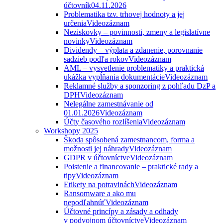
účtovník
04.11.2026
Problematika tzv. trhovej hodnoty a jej
určenia
Videozáznam
Neziskovky – povinnosti, zmeny a legislatívne
novinky
Videozáznam
Dividendy – výplata a zdanenie, porovnanie
sadzieb podľa rokov
Videozáznam
AML – vysvetlenie problematiky a praktická
ukážka vypĺňania dokumentácie
Videozáznam
Reklamné služby a sponzoring z pohľadu DzP a
DPH
Videozáznam
Nelegálne zamestnávanie od
01.01.2026
Videozáznam
Účty časového rozlíšenia
Videozáznam
Workshopy 2025
Škoda spôsobená zamestnancom, forma a
možnosti jej náhrady
Videozáznam
GDPR v účtovníctve
Videozáznam
Poistenie a financovanie – praktické rady a
tipy
Videozáznam
Etikety na potravinách
Videozáznam
Ransomware a ako mu
nepodľahnúť
Videozáznam
Účtovné princípy a zásady a odhady
v podvojnom účtovníctve
Videozáznam