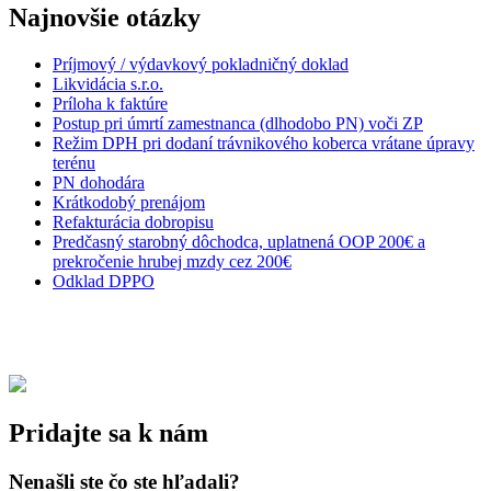
Najnovšie otázky
Príjmový / výdavkový pokladničný doklad
Likvidácia s.r.o.
Príloha k faktúre
Postup pri úmrtí zamestnanca (dlhodobo PN) voči ZP
Režim DPH pri dodaní trávnikového koberca vrátane úpravy
terénu
PN dohodára
Krátkodobý prenájom
Refakturácia dobropisu
Predčasný starobný dôchodca, uplatnená OOP 200€ a
prekročenie hrubej mzdy cez 200€
Odklad DPPO
Pridajte sa k nám
Nenašli ste čo ste hľadali?