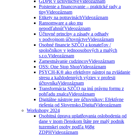
GDPR v účtovníctve
Videozáznam
Poistenie a financovanie – praktické rady a
tipy
Videozáznam
Etikety na potravinách
Videozáznam
Ransomware a ako mu
nepodľahnúť
Videozáznam
Účtovné princípy a zásady a odhady
v podvojnom účtovníctve
Videozáznam
Osobné financie SZČO a konateľov /
spoločníkov v jednoosobových a malých
s.r.o.
Videozáznam
Zamestnávanie cudzincov
Videozáznam
OSS: One Stop Shop
Videozáznam
PSYCH-K® ako efektívny nástroj na zvládanie
stresu a každodenných výziev v profesii
účtovníka
Videozáznam
Transformácia SZČO na inú právnu formu z
pohľadu znalca
Videozáznam
Digitálne nástroje pre účtovníkov: Efektívne
riešenia od Slovensko.Digital
Videozáznam
Workshopy 2024
Osobitná úprava uplatňovania oslobodenia od
dane v inom členskom štáte pre malý podnik
tuzemskej osoby podľa §68g
ZDPH
Videozáznam