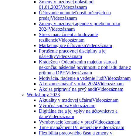
Zmeny v mzdovej oblasti od
01.01.2025
Videozáznam
Účtovanie nehnuteľností určených na
predaj
Videozáznam
Zmeny v mzdovej agende v priebehu roku
2024
Videozáznam
Stress manažment a budovanie
reziliencie
Videozáznam
Marketing pre účtovníka
Videozáznam
Porušenie pracovnej disciplíny a jej
následky
Videozáznam
Krádežou / Odcudzením majetku starosti
nekončia: následné povinnosti z pohľadu dane z
príjmu a DPH
Videozáznam
Motivácia, riadenie a vedenie ľudí
Videozáznam
Ako zamestnávať v roku 2024
Videozáznam
Ako sa pripraviť na prvý audit
Videozáznam
Workshopy 2023
Aktuality v mzdovej učtárni
Videozáznam
Výročná správa
Videozáznam
Digitálna éra a jej vplyv na účtovníctvo a
dane
Videozáznam
Vyrubovacie konanie v praxi
Videozáznam
Time manažment IV. generácie
Videozáznam
Flexibilita pracovného času a zmeny v