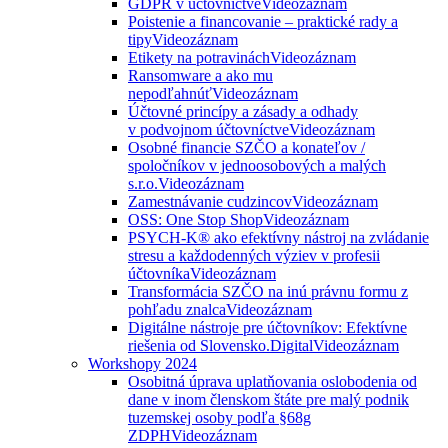
GDPR v účtovníctve
Videozáznam
Poistenie a financovanie – praktické rady a
tipy
Videozáznam
Etikety na potravinách
Videozáznam
Ransomware a ako mu
nepodľahnúť
Videozáznam
Účtovné princípy a zásady a odhady
v podvojnom účtovníctve
Videozáznam
Osobné financie SZČO a konateľov /
spoločníkov v jednoosobových a malých
s.r.o.
Videozáznam
Zamestnávanie cudzincov
Videozáznam
OSS: One Stop Shop
Videozáznam
PSYCH-K® ako efektívny nástroj na zvládanie
stresu a každodenných výziev v profesii
účtovníka
Videozáznam
Transformácia SZČO na inú právnu formu z
pohľadu znalca
Videozáznam
Digitálne nástroje pre účtovníkov: Efektívne
riešenia od Slovensko.Digital
Videozáznam
Workshopy 2024
Osobitná úprava uplatňovania oslobodenia od
dane v inom členskom štáte pre malý podnik
tuzemskej osoby podľa §68g
ZDPH
Videozáznam