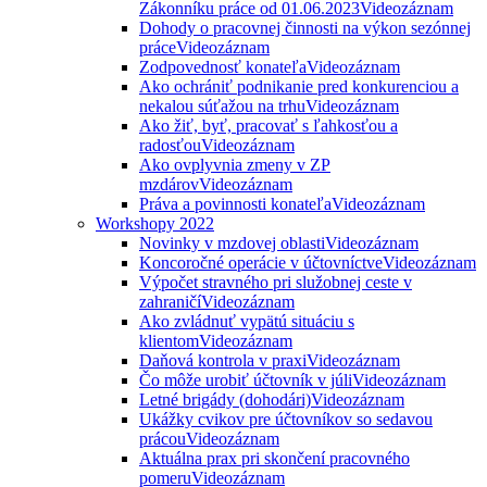
Zákonníku práce od 01.06.2023
Videozáznam
Dohody o pracovnej činnosti na výkon sezónnej
práce
Videozáznam
Zodpovednosť konateľa
Videozáznam
Ako ochrániť podnikanie pred konkurenciou a
nekalou súťažou na trhu
Videozáznam
Ako žiť, byť, pracovať s ľahkosťou a
radosťou
Videozáznam
Ako ovplyvnia zmeny v ZP
mzdárov
Videozáznam
Práva a povinnosti konateľa
Videozáznam
Workshopy 2022
Novinky v mzdovej oblasti
Videozáznam
Koncoročné operácie v účtovníctve
Videozáznam
Výpočet stravného pri služobnej ceste v
zahraničí
Videozáznam
Ako zvládnuť vypätú situáciu s
klientom
Videozáznam
Daňová kontrola v praxi
Videozáznam
Čo môže urobiť účtovník v júli
Videozáznam
Letné brigády (dohodári)
Videozáznam
Ukážky cvikov pre účtovníkov so sedavou
prácou
Videozáznam
Aktuálna prax pri skončení pracovného
pomeru
Videozáznam