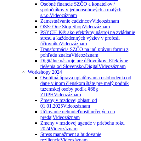
Osobné financie SZČO a konateľov /
spoločníkov v jednoosobových a malých
s.r.o.
Videozáznam
Zamestnávanie cudzincov
Videozáznam
OSS: One Stop Shop
Videozáznam
PSYCH-K® ako efektívny nástroj na zvládanie
stresu a každodenných výziev v profesii
účtovníka
Videozáznam
Transformácia SZČO na inú právnu formu z
pohľadu znalca
Videozáznam
Digitálne nástroje pre účtovníkov: Efektívne
riešenia od Slovensko.Digital
Videozáznam
Workshopy 2024
Osobitná úprava uplatňovania oslobodenia od
dane v inom členskom štáte pre malý podnik
tuzemskej osoby podľa §68g
ZDPH
Videozáznam
Zmeny v mzdovej oblasti od
01.01.2025
Videozáznam
Účtovanie nehnuteľností určených na
predaj
Videozáznam
Zmeny v mzdovej agende v priebehu roku
2024
Videozáznam
Stress manažment a budovanie
reziliencie
Videozáznam