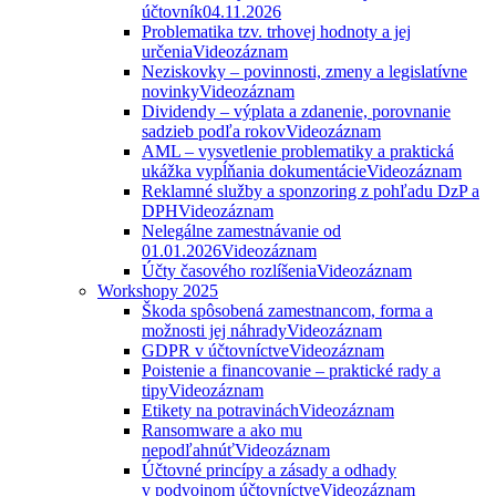
účtovník
04.11.2026
Problematika tzv. trhovej hodnoty a jej
určenia
Videozáznam
Neziskovky – povinnosti, zmeny a legislatívne
novinky
Videozáznam
Dividendy – výplata a zdanenie, porovnanie
sadzieb podľa rokov
Videozáznam
AML – vysvetlenie problematiky a praktická
ukážka vypĺňania dokumentácie
Videozáznam
Reklamné služby a sponzoring z pohľadu DzP a
DPH
Videozáznam
Nelegálne zamestnávanie od
01.01.2026
Videozáznam
Účty časového rozlíšenia
Videozáznam
Workshopy 2025
Škoda spôsobená zamestnancom, forma a
možnosti jej náhrady
Videozáznam
GDPR v účtovníctve
Videozáznam
Poistenie a financovanie – praktické rady a
tipy
Videozáznam
Etikety na potravinách
Videozáznam
Ransomware a ako mu
nepodľahnúť
Videozáznam
Účtovné princípy a zásady a odhady
v podvojnom účtovníctve
Videozáznam