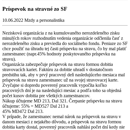
Príspevok na stravné zo SF
10.06.2022
Mzdy a personalistika
Nezisková organizácia z na kumulovaného nerozdeleného zisku
minulých rokov rozhodnutím vedenia organizácie odčlenila časť z
nerozdeleného zisku a previedla do sociálneho fondu. Peniaze zo SF
chce použiť na úhradu tej časti príspevku na stravu, čo by mal platiť
zamestnanec (napr.45% hodnoty poskytovaného príspevku na
stravu).
Organizácia zabezpečuje príspevok na stravu formou dobitia
stravovacích kariet. Faktúru za dobitie uhradí v dostatočnom
predstihu tak, aby v prvý pracovný deň nasledujúceho mesiaca mal
príspevok na stravu zamestnanec už na svojej stravovacej karte.
Zvyčajne si dopredu poverený pracovník vypočíta koľko
pracovných dní je na nasledujúci mesiac a podľa toho sa objedná
počet kusov dobitia pre všetkých zamestnancov.
Nákup účtujeme MD 213, Dal 321. Čerpanie príspevku na stravu
účtujeme: 55% = MD527 Dal 213 a
45% MD472 Dal 213.
V prípade, že zamestnanec nemal nárok na príspevok na stravu v
danom mesiaci z nejakého dôvodu, a príspevok na stravu formou
dobitia karty dostal, poverený pracovník nahlási počet dní kedy nie