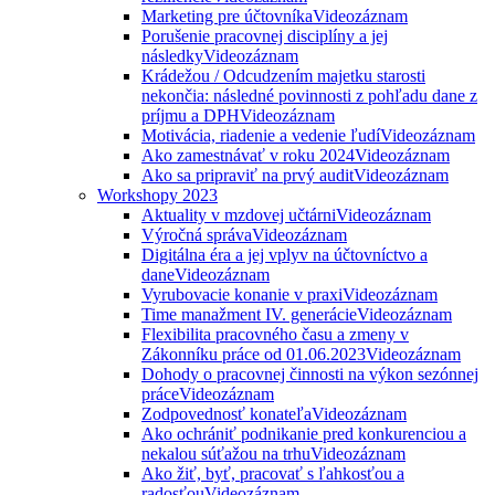
Marketing pre účtovníka
Videozáznam
Porušenie pracovnej disciplíny a jej
následky
Videozáznam
Krádežou / Odcudzením majetku starosti
nekončia: následné povinnosti z pohľadu dane z
príjmu a DPH
Videozáznam
Motivácia, riadenie a vedenie ľudí
Videozáznam
Ako zamestnávať v roku 2024
Videozáznam
Ako sa pripraviť na prvý audit
Videozáznam
Workshopy 2023
Aktuality v mzdovej učtárni
Videozáznam
Výročná správa
Videozáznam
Digitálna éra a jej vplyv na účtovníctvo a
dane
Videozáznam
Vyrubovacie konanie v praxi
Videozáznam
Time manažment IV. generácie
Videozáznam
Flexibilita pracovného času a zmeny v
Zákonníku práce od 01.06.2023
Videozáznam
Dohody o pracovnej činnosti na výkon sezónnej
práce
Videozáznam
Zodpovednosť konateľa
Videozáznam
Ako ochrániť podnikanie pred konkurenciou a
nekalou súťažou na trhu
Videozáznam
Ako žiť, byť, pracovať s ľahkosťou a
radosťou
Videozáznam