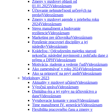
Zmeny v mzdovej oblasti od
01.01.2025
Videozáznam
Účtovanie nehnuteľností určených na
predaj
Videozáznam
Zmeny v mzdovej agende v priebehu roku
2024
Videozáznam
Stress manažment a budovanie
reziliencie
Videozáznam
Marketing pre účtovníka
Videozáznam
Porušenie pracovnej disciplíny a jej
následky
Videozáznam
Krádežou / Odcudzením majetku starosti
nekončia: následné povinnosti z pohľadu dane z
príjmu a DPH
Videozáznam
Motivácia, riadenie a vedenie ľudí
Videozáznam
Ako zamestnávať v roku 2024
Videozáznam
Ako sa pripraviť na prvý audit
Videozáznam
Workshopy 2023
Aktuality v mzdovej učtárni
Videozáznam
Výročná správa
Videozáznam
Digitálna éra a jej vplyv na účtovníctvo a
dane
Videozáznam
Vyrubovacie konanie v praxi
Videozáznam
Time manažment IV. generácie
Videozáznam
Flexibilita pracovného času a zmeny v