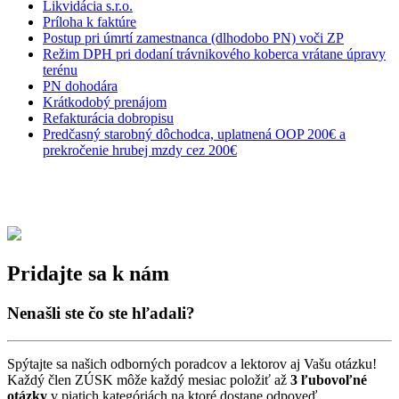
Likvidácia s.r.o.
Príloha k faktúre
Postup pri úmrtí zamestnanca (dlhodobo PN) voči ZP
Režim DPH pri dodaní trávnikového koberca vrátane úpravy
terénu
PN dohodára
Krátkodobý prenájom
Refakturácia dobropisu
Predčasný starobný dôchodca, uplatnená OOP 200€ a
prekročenie hrubej mzdy cez 200€
Pridajte sa k nám
Nenašli ste čo ste hľadali?
Spýtajte sa našich odborných poradcov a lektorov aj Vašu otázku!
Každý člen ZÚSK môže každý mesiac položiť až
3 ľubovoľné
otázky
v piatich kategóriách na ktoré dostane odpoveď.