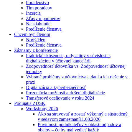
Poradenstvo
Tím poradcov
Inzercia
Zľavy u partnerov
Na stiahnutie
Predĺženie členstva
Chcem byť členom
Nový člen
Predĺženie členstva
Záznamy z konferencie
Praktické skúsenosti, rady a tipy v súvislosti s
digitalizáciou v účtovnej kancelárii
Zodpovednosť účtovníka vs. Zodpovednosť účtovnej
jednotky
Vybrané problémy z účtovníctva a daní a ich riešenie v
praxi
Digitalizácia a kyberbezpečnosť
Prezentácia možností a riešení digitalizácie
Transferové oceňovanie v roku 2024
Podujatia ZÚSK
Workshopy 2026
Ako sa stravovať a zostať výkonný a sústredený
v sedavom zamestnaní
11.08.2026
Povinnosti podnikateľov v oblasti odpadov a
obalov – čo by mal vedieť každý