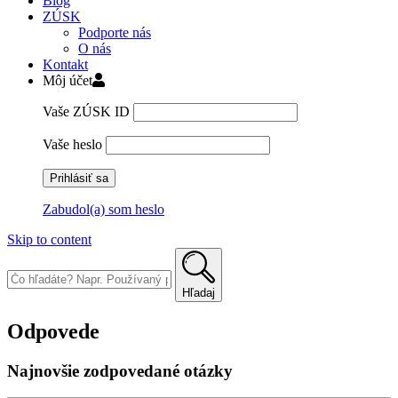
Blog
ZÚSK
Podporte nás
O nás
Kontakt
Môj účet
Vaše ZÚSK ID
Vaše heslo
Zabudol(a) som heslo
Skip to content
Hľadaj
Odpovede
Najnovšie zodpovedané otázky