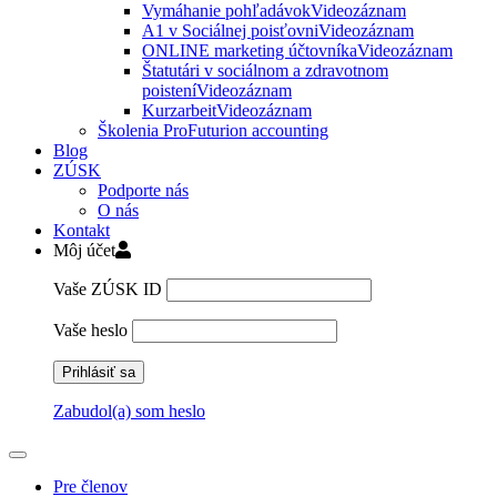
Vymáhanie pohľadávok
Videozáznam
A1 v Sociálnej poisťovni
Videozáznam
ONLINE marketing účtovníka
Videozáznam
Štatutári v sociálnom a zdravotnom
poistení
Videozáznam
Kurzarbeit
Videozáznam
Školenia ProFuturion accounting
Blog
ZÚSK
Podporte nás
O nás
Kontakt
Môj účet
Vaše ZÚSK ID
Vaše heslo
Zabudol(a) som heslo
Pre členov