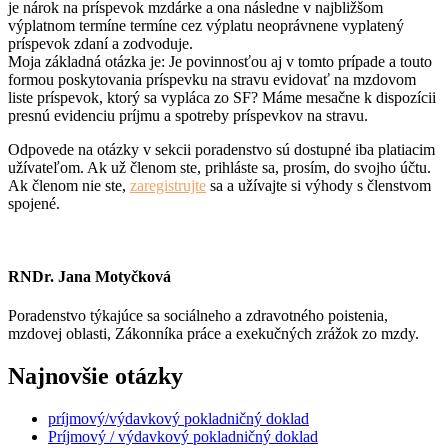
je nárok na príspevok mzdárke a ona následne v najbližšom
výplatnom termíne termíne cez výplatu neoprávnene vyplatený
príspevok zdaní a zodvoduje.
Moja základná otázka je: Je povinnosťou aj v tomto prípade a touto
formou poskytovania príspevku na stravu evidovať na mzdovom
liste príspevok, ktorý sa vypláca zo SF? Máme mesačne k dispozícii
presnú evidenciu príjmu a spotreby príspevkov na stravu.
Odpovede na otázky v sekcii poradenstvo sú dostupné iba platiacim
užívateľom. Ak už členom ste, prihláste sa, prosím, do svojho účtu.
Ak členom nie ste,
zaregistrujte
sa a užívajte si výhody s členstvom
spojené.
RNDr. Jana Motyčková
Poradenstvo týkajúce sa sociálneho a zdravotného poistenia,
mzdovej oblasti, Zákonníka práce a exekučných zrážok zo mzdy.
Najnovšie otázky
príjmový/výdavkový pokladničný doklad
Príjmový / výdavkový pokladničný doklad