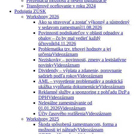
Prezentácia možností a riešení digitalizácie
Transferové oceňovanie v roku 2024
Podujatia ZÚSK
Workshopy 2026
Ako sa stravovať a zostať výkonný a sústredený
v sedavom zamestnaní
11.08.2026
Povinnosti podnikateľov v oblasti odpadov a
obalov – čo by mal vedieť každý
účtovník
04.11.2026
Problematika tzv. trhovej hodnoty a jej
určenia
Videozáznam
Neziskovky – povinnosti, zmeny a legislatívne
novinky
Videozáznam
Dividendy – výplata a zdanenie, porovnanie
sadzieb podľa rokov
Videozáznam
AML – vysvetlenie problematiky a praktická
ukážka vypĺňania dokumentácie
Videozáznam
Reklamné služby a sponzoring z pohľadu DzP a
DPH
Videozáznam
Nelegálne zamestnávanie od
01.01.2026
Videozáznam
Účty časového rozlíšenia
Videozáznam
Workshopy 2025
Škoda spôsobená zamestnancom, forma a
možnosti jej náhrady
Videozáznam