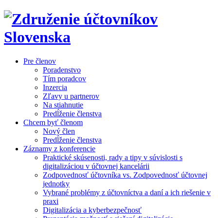
Pre členov
Poradenstvo
Tím poradcov
Inzercia
Zľavy u partnerov
Na stiahnutie
Predĺženie členstva
Chcem byť členom
Nový člen
Predĺženie členstva
Záznamy z konferencie
Praktické skúsenosti, rady a tipy v súvislosti s
digitalizáciou v účtovnej kancelárii
Zodpovednosť účtovníka vs. Zodpovednosť účtovnej
jednotky
Vybrané problémy z účtovníctva a daní a ich riešenie v
praxi
Digitalizácia a kyberbezpečnosť