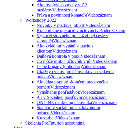
Ako ovplyvnia zmeny v ZP
mzdárov
Videozáznam
Práva a povinnosti konateľa
Videozáznam
Workshopy 2022
Novinky v mzdovej oblasti
Videozáznam
Koncoročné operácie v účtovníctve
Videozáznam
Výpočet stravného pri služobnej ceste v
zahraničí
Videozáznam
Ako zvládnuť vypätú situáciu s
klientom
Videozáznam
Daňová kontrola v praxi
Videozáznam
Čo môže urobiť účtovník v júli
Videozáznam
Letné brigády (dohodári)
Videozáznam
Ukážky cvikov pre účtovníkov so sedavou
prácou
Videozáznam
Aktuálna prax pri skončení pracovného
pomeru
Videozáznam
Vymáhanie pohľadávok
Videozáznam
A1 v Sociálnej poisťovni
Videozáznam
ONLINE marketing účtovníka
Videozáznam
Štatutári v sociálnom a zdravotnom
poistení
Videozáznam
Kurzarbeit
Videozáznam
Školenia ProFuturion accounting