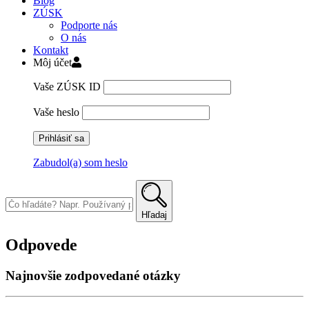
Blog
ZÚSK
Podporte nás
O nás
Kontakt
Môj účet
Vaše ZÚSK ID
Vaše heslo
Zabudol(a) som heslo
Skip
to
content
Hľadaj
Odpovede
Najnovšie zodpovedané otázky