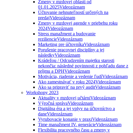
Zmeny v mzdovej oblasti od
01.01.2025
Videozáznam
Účtovanie nehnuteľností určených na
predaj
Videozáznam
Zmeny v mzdovej agende v priebehu roku
2024
Videozáznam
Stress manažment a budovanie
reziliencie
Videozáznam
Marketing pre účtovníka
Videozáznam
Porušenie pracovnej disciplíny a jej
následky
Videozáznam
Krádežou / Odcudzením majetku starosti
nekončia: následné povinnosti z pohľadu dane z
príjmu a DPH
Videozáznam
Motivácia, riadenie a vedenie ľudí
Videozáznam
Ako zamestnávať v roku 2024
Videozáznam
Ako sa pripraviť na prvý audit
Videozáznam
Workshopy 2023
Aktuality v mzdovej učtárni
Videozáznam
Výročná správa
Videozáznam
Digitálna éra a jej vplyv na účtovníctvo a
dane
Videozáznam
Vyrubovacie konanie v praxi
Videozáznam
Time manažment IV. generácie
Videozáznam
Flexibilita pracovného času a zmeny v