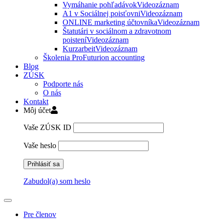
Vymáhanie pohľadávok
Videozáznam
A1 v Sociálnej poisťovni
Videozáznam
ONLINE marketing účtovníka
Videozáznam
Štatutári v sociálnom a zdravotnom
poistení
Videozáznam
Kurzarbeit
Videozáznam
Školenia ProFuturion accounting
Blog
ZÚSK
Podporte nás
O nás
Kontakt
Môj účet
Vaše ZÚSK ID
Vaše heslo
Zabudol(a) som heslo
Pre členov