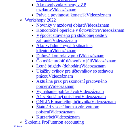
Ako ovplyvnia zmeny v ZP
mzdárov
Videozáznam
Práva a povinnosti konateľa
Videozáznam
Workshopy 2022
Novinky v mzdovej oblasti
Videozáznam
Koncoročné operácie v účtovníctve
Videozáznam
Výpočet stravného pri služobnej ceste v
zahraničí
Videozáznam
Ako zvládnuť vypätú situáciu s
klientom
Videozáznam
Daňová kontrola v praxi
Videozáznam
Čo môže urobiť účtovník v júli
Videozáznam
Letné brigády (dohodári)
Videozáznam
Ukážky cvikov pre účtovníkov so sedavou
prácou
Videozáznam
Aktuálna prax pri skončení pracovného
pomeru
Videozáznam
Vymáhanie pohľadávok
Videozáznam
A1 v Sociálnej poisťovni
Videozáznam
ONLINE marketing účtovníka
Videozáznam
Štatutári v sociálnom a zdravotnom
poistení
Videozáznam
Kurzarbeit
Videozáznam
Školenia ProFuturion accounting