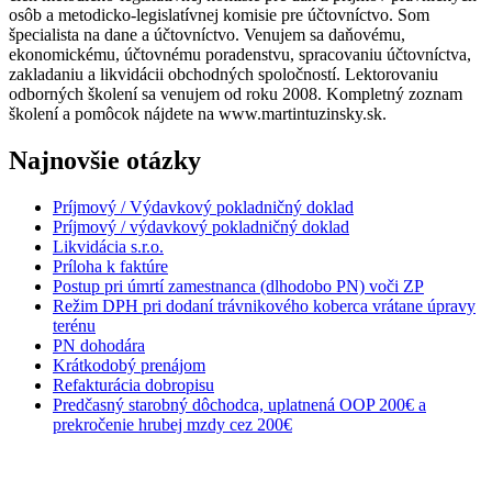
osôb a metodicko-legislatívnej komisie pre účtovníctvo. Som
špecialista na dane a účtovníctvo. Venujem sa daňovému,
ekonomickému, účtovnému poradenstvu, spracovaniu účtovníctva,
zakladaniu a likvidácii obchodných spoločností. Lektorovaniu
odborných školení sa venujem od roku 2008. Kompletný zoznam
školení a pomôcok nájdete na www.martintuzinsky.sk.
Najnovšie otázky
Príjmový / Výdavkový pokladničný doklad
Príjmový / výdavkový pokladničný doklad
Likvidácia s.r.o.
Príloha k faktúre
Postup pri úmrtí zamestnanca (dlhodobo PN) voči ZP
Režim DPH pri dodaní trávnikového koberca vrátane úpravy
terénu
PN dohodára
Krátkodobý prenájom
Refakturácia dobropisu
Predčasný starobný dôchodca, uplatnená OOP 200€ a
prekročenie hrubej mzdy cez 200€