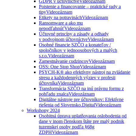
GDPR v účtovníctve
Videozáznam
Poistenie a financovanie – praktické rady a
tipy
Videozáznam
Etikety na potravinách
Videozáznam
Ransomware a ako mu
nepodľahnúť
Videozáznam
Účtovné princípy a zásady a odhady
v podvojnom účtovníctve
Videozáznam
Osobné financie SZČO a konateľov /
spoločníkov v jednoosobových a malých
s.r.o.
Videozáznam
Zamestnávanie cudzincov
Videozáznam
OSS: One Stop Shop
Videozáznam
PSYCH-K® ako efektívny nástroj na zvládanie
stresu a každodenných výziev v profesii
účtovníka
Videozáznam
Transformácia SZČO na inú právnu formu z
pohľadu znalca
Videozáznam
Digitálne nástroje pre účtovníkov: Efektívne
riešenia od Slovensko.Digital
Videozáznam
Workshopy 2024
Osobitná úprava uplatňovania oslobodenia od
dane v inom členskom štáte pre malý podnik
tuzemskej osoby podľa §68g
ZDPH
Videozáznam