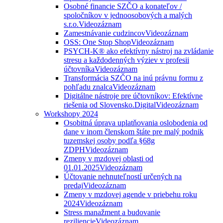
Osobné financie SZČO a konateľov /
spoločníkov v jednoosobových a malých
s.r.o.
Videozáznam
Zamestnávanie cudzincov
Videozáznam
OSS: One Stop Shop
Videozáznam
PSYCH-K® ako efektívny nástroj na zvládanie
stresu a každodenných výziev v profesii
účtovníka
Videozáznam
Transformácia SZČO na inú právnu formu z
pohľadu znalca
Videozáznam
Digitálne nástroje pre účtovníkov: Efektívne
riešenia od Slovensko.Digital
Videozáznam
Workshopy 2024
Osobitná úprava uplatňovania oslobodenia od
dane v inom členskom štáte pre malý podnik
tuzemskej osoby podľa §68g
ZDPH
Videozáznam
Zmeny v mzdovej oblasti od
01.01.2025
Videozáznam
Účtovanie nehnuteľností určených na
predaj
Videozáznam
Zmeny v mzdovej agende v priebehu roku
2024
Videozáznam
Stress manažment a budovanie
reziliencie
Videozáznam