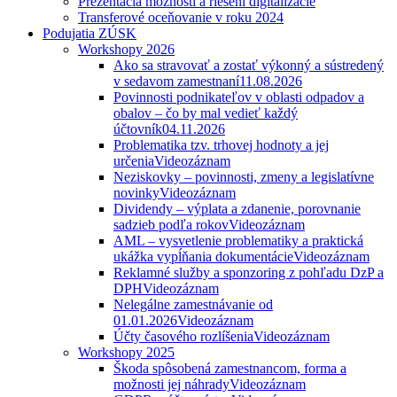
Prezentácia možností a riešení digitalizácie
Transferové oceňovanie v roku 2024
Podujatia ZÚSK
Workshopy 2026
Ako sa stravovať a zostať výkonný a sústredený
v sedavom zamestnaní
11.08.2026
Povinnosti podnikateľov v oblasti odpadov a
obalov – čo by mal vedieť každý
účtovník
04.11.2026
Problematika tzv. trhovej hodnoty a jej
určenia
Videozáznam
Neziskovky – povinnosti, zmeny a legislatívne
novinky
Videozáznam
Dividendy – výplata a zdanenie, porovnanie
sadzieb podľa rokov
Videozáznam
AML – vysvetlenie problematiky a praktická
ukážka vypĺňania dokumentácie
Videozáznam
Reklamné služby a sponzoring z pohľadu DzP a
DPH
Videozáznam
Nelegálne zamestnávanie od
01.01.2026
Videozáznam
Účty časového rozlíšenia
Videozáznam
Workshopy 2025
Škoda spôsobená zamestnancom, forma a
možnosti jej náhrady
Videozáznam