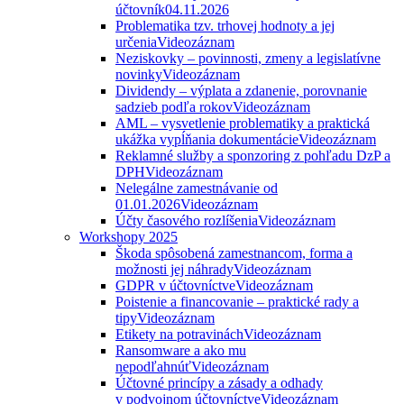
účtovník
04.11.2026
Problematika tzv. trhovej hodnoty a jej
určenia
Videozáznam
Neziskovky – povinnosti, zmeny a legislatívne
novinky
Videozáznam
Dividendy – výplata a zdanenie, porovnanie
sadzieb podľa rokov
Videozáznam
AML – vysvetlenie problematiky a praktická
ukážka vypĺňania dokumentácie
Videozáznam
Reklamné služby a sponzoring z pohľadu DzP a
DPH
Videozáznam
Nelegálne zamestnávanie od
01.01.2026
Videozáznam
Účty časového rozlíšenia
Videozáznam
Workshopy 2025
Škoda spôsobená zamestnancom, forma a
možnosti jej náhrady
Videozáznam
GDPR v účtovníctve
Videozáznam
Poistenie a financovanie – praktické rady a
tipy
Videozáznam
Etikety na potravinách
Videozáznam
Ransomware a ako mu
nepodľahnúť
Videozáznam
Účtovné princípy a zásady a odhady
v podvojnom účtovníctve
Videozáznam