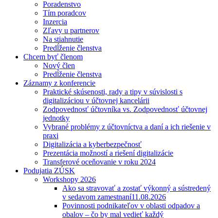
Poradenstvo
Tím poradcov
Inzercia
Zľavy u partnerov
Na stiahnutie
Predĺženie členstva
Chcem byť členom
Nový člen
Predĺženie členstva
Záznamy z konferencie
Praktické skúsenosti, rady a tipy v súvislosti s
digitalizáciou v účtovnej kancelárii
Zodpovednosť účtovníka vs. Zodpovednosť účtovnej
jednotky
Vybrané problémy z účtovníctva a daní a ich riešenie v
praxi
Digitalizácia a kyberbezpečnosť
Prezentácia možností a riešení digitalizácie
Transferové oceňovanie v roku 2024
Podujatia ZÚSK
Workshopy 2026
Ako sa stravovať a zostať výkonný a sústredený
v sedavom zamestnaní
11.08.2026
Povinnosti podnikateľov v oblasti odpadov a
obalov – čo by mal vedieť každý