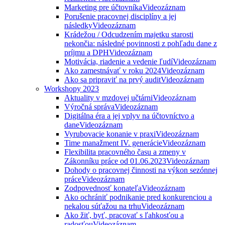
Marketing pre účtovníka
Videozáznam
Porušenie pracovnej disciplíny a jej
následky
Videozáznam
Krádežou / Odcudzením majetku starosti
nekončia: následné povinnosti z pohľadu dane z
príjmu a DPH
Videozáznam
Motivácia, riadenie a vedenie ľudí
Videozáznam
Ako zamestnávať v roku 2024
Videozáznam
Ako sa pripraviť na prvý audit
Videozáznam
Workshopy 2023
Aktuality v mzdovej učtárni
Videozáznam
Výročná správa
Videozáznam
Digitálna éra a jej vplyv na účtovníctvo a
dane
Videozáznam
Vyrubovacie konanie v praxi
Videozáznam
Time manažment IV. generácie
Videozáznam
Flexibilita pracovného času a zmeny v
Zákonníku práce od 01.06.2023
Videozáznam
Dohody o pracovnej činnosti na výkon sezónnej
práce
Videozáznam
Zodpovednosť konateľa
Videozáznam
Ako ochrániť podnikanie pred konkurenciou a
nekalou súťažou na trhu
Videozáznam
Ako žiť, byť, pracovať s ľahkosťou a
radosťou
Videozáznam