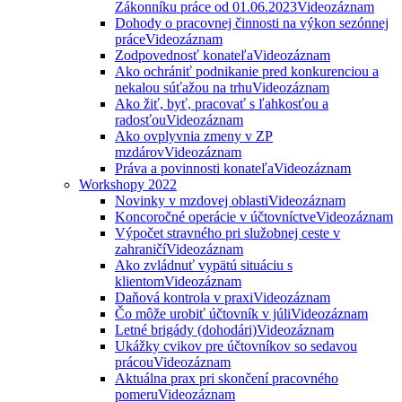
Zákonníku práce od 01.06.2023
Videozáznam
Dohody o pracovnej činnosti na výkon sezónnej
práce
Videozáznam
Zodpovednosť konateľa
Videozáznam
Ako ochrániť podnikanie pred konkurenciou a
nekalou súťažou na trhu
Videozáznam
Ako žiť, byť, pracovať s ľahkosťou a
radosťou
Videozáznam
Ako ovplyvnia zmeny v ZP
mzdárov
Videozáznam
Práva a povinnosti konateľa
Videozáznam
Workshopy 2022
Novinky v mzdovej oblasti
Videozáznam
Koncoročné operácie v účtovníctve
Videozáznam
Výpočet stravného pri služobnej ceste v
zahraničí
Videozáznam
Ako zvládnuť vypätú situáciu s
klientom
Videozáznam
Daňová kontrola v praxi
Videozáznam
Čo môže urobiť účtovník v júli
Videozáznam
Letné brigády (dohodári)
Videozáznam
Ukážky cvikov pre účtovníkov so sedavou
prácou
Videozáznam
Aktuálna prax pri skončení pracovného
pomeru
Videozáznam