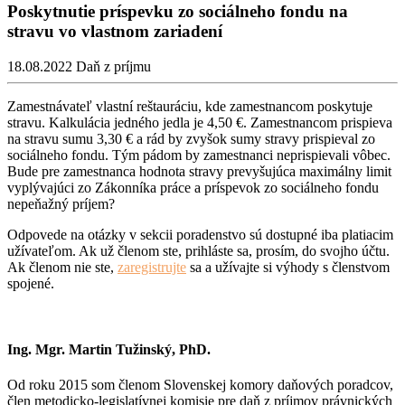
Poskytnutie príspevku zo sociálneho fondu na
stravu vo vlastnom zariadení
18.08.2022
Daň z príjmu
Zamestnávateľ vlastní reštauráciu, kde zamestnancom poskytuje
stravu. Kalkulácia jedného jedla je 4,50 €. Zamestnancom prispieva
na stravu sumu 3,30 € a rád by zvyšok sumy stravy prispieval zo
sociálneho fondu. Tým pádom by zamestnanci neprispievali vôbec.
Bude pre zamestnanca hodnota stravy prevyšujúca maximálny limit
vyplývajúci zo Zákonníka práce a príspevok zo sociálneho fondu
nepeňažný príjem?
Odpovede na otázky v sekcii poradenstvo sú dostupné iba platiacim
užívateľom. Ak už členom ste, prihláste sa, prosím, do svojho účtu.
Ak členom nie ste,
zaregistrujte
sa a užívajte si výhody s členstvom
spojené.
Ing. Mgr. Martin Tužinský, PhD.
Od roku 2015 som členom Slovenskej komory daňových poradcov,
člen metodicko-legislatívnej komisie pre daň z príjmov právnických