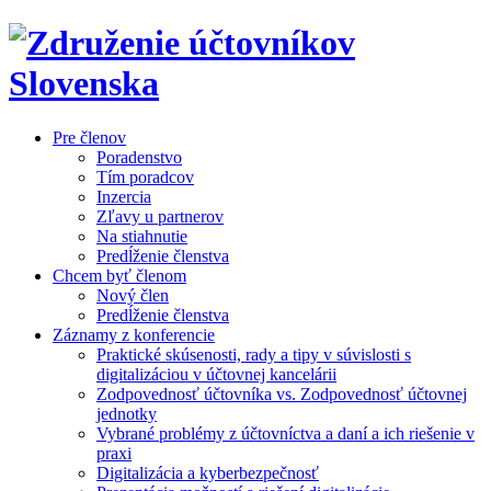
Pre členov
Poradenstvo
Tím poradcov
Inzercia
Zľavy u partnerov
Na stiahnutie
Predĺženie členstva
Chcem byť členom
Nový člen
Predĺženie členstva
Záznamy z konferencie
Praktické skúsenosti, rady a tipy v súvislosti s
digitalizáciou v účtovnej kancelárii
Zodpovednosť účtovníka vs. Zodpovednosť účtovnej
jednotky
Vybrané problémy z účtovníctva a daní a ich riešenie v
praxi
Digitalizácia a kyberbezpečnosť