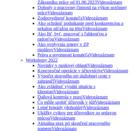
Zákonníku práce od 01.06.2023
Videozáznam
Dohody o pracovnej činnosti na výkon sezónnej
práce
Videozáznam
Zodpovednosť konateľa
Videozáznam
Ako ochrániť podnikanie pred konkurenciou a
nekalou súťažou na trhu
Videozáznam
Ako žiť, byť, pracovať s ľahkosťou a
radosťou
Videozáznam
Ako ovplyvnia zmeny v ZP
mzdárov
Videozáznam
Práva a povinnosti konateľa
Videozáznam
Workshopy 2022
Novinky v mzdovej oblasti
Videozáznam
Koncoročné operácie v účtovníctve
Videozáznam
Výpočet stravného pri služobnej ceste v
zahraničí
Videozáznam
Ako zvládnuť vypätú situáciu s
klientom
Videozáznam
Daňová kontrola v praxi
Videozáznam
Čo môže urobiť účtovník v júli
Videozáznam
Letné brigády (dohodári)
Videozáznam
Ukážky cvikov pre účtovníkov so sedavou
prácou
Videozáznam
Aktuálna prax pri skončení pracovného
pomeru
Videozáznam