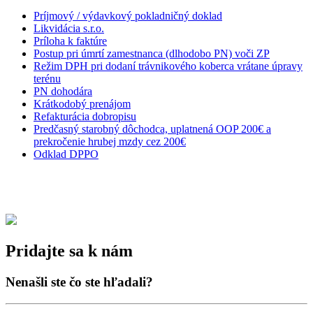
Príjmový / výdavkový pokladničný doklad
Likvidácia s.r.o.
Príloha k faktúre
Postup pri úmrtí zamestnanca (dlhodobo PN) voči ZP
Režim DPH pri dodaní trávnikového koberca vrátane úpravy
terénu
PN dohodára
Krátkodobý prenájom
Refakturácia dobropisu
Predčasný starobný dôchodca, uplatnená OOP 200€ a
prekročenie hrubej mzdy cez 200€
Odklad DPPO
Pridajte sa k nám
Nenašli ste čo ste hľadali?