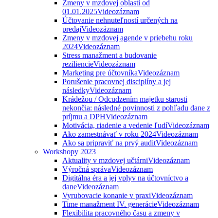
Zmeny v mzdovej oblasti od
01.01.2025
Videozáznam
Účtovanie nehnuteľností určených na
predaj
Videozáznam
Zmeny v mzdovej agende v priebehu roku
2024
Videozáznam
Stress manažment a budovanie
reziliencie
Videozáznam
Marketing pre účtovníka
Videozáznam
Porušenie pracovnej disciplíny a jej
následky
Videozáznam
Krádežou / Odcudzením majetku starosti
nekončia: následné povinnosti z pohľadu dane z
príjmu a DPH
Videozáznam
Motivácia, riadenie a vedenie ľudí
Videozáznam
Ako zamestnávať v roku 2024
Videozáznam
Ako sa pripraviť na prvý audit
Videozáznam
Workshopy 2023
Aktuality v mzdovej učtárni
Videozáznam
Výročná správa
Videozáznam
Digitálna éra a jej vplyv na účtovníctvo a
dane
Videozáznam
Vyrubovacie konanie v praxi
Videozáznam
Time manažment IV. generácie
Videozáznam
Flexibilita pracovného času a zmeny v