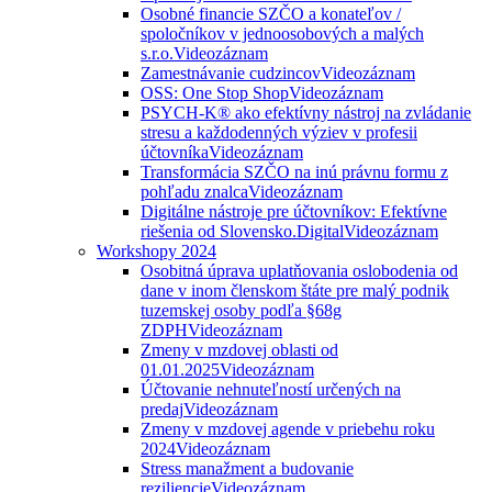
Osobné financie SZČO a konateľov /
spoločníkov v jednoosobových a malých
s.r.o.
Videozáznam
Zamestnávanie cudzincov
Videozáznam
OSS: One Stop Shop
Videozáznam
PSYCH-K® ako efektívny nástroj na zvládanie
stresu a každodenných výziev v profesii
účtovníka
Videozáznam
Transformácia SZČO na inú právnu formu z
pohľadu znalca
Videozáznam
Digitálne nástroje pre účtovníkov: Efektívne
riešenia od Slovensko.Digital
Videozáznam
Workshopy 2024
Osobitná úprava uplatňovania oslobodenia od
dane v inom členskom štáte pre malý podnik
tuzemskej osoby podľa §68g
ZDPH
Videozáznam
Zmeny v mzdovej oblasti od
01.01.2025
Videozáznam
Účtovanie nehnuteľností určených na
predaj
Videozáznam
Zmeny v mzdovej agende v priebehu roku
2024
Videozáznam
Stress manažment a budovanie
reziliencie
Videozáznam