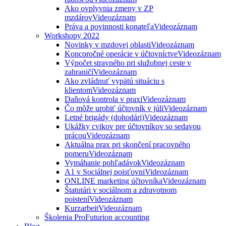
Ako ovplyvnia zmeny v ZP
mzdárov
Videozáznam
Práva a povinnosti konateľa
Videozáznam
Workshopy 2022
Novinky v mzdovej oblasti
Videozáznam
Koncoročné operácie v účtovníctve
Videozáznam
Výpočet stravného pri služobnej ceste v
zahraničí
Videozáznam
Ako zvládnuť vypätú situáciu s
klientom
Videozáznam
Daňová kontrola v praxi
Videozáznam
Čo môže urobiť účtovník v júli
Videozáznam
Letné brigády (dohodári)
Videozáznam
Ukážky cvikov pre účtovníkov so sedavou
prácou
Videozáznam
Aktuálna prax pri skončení pracovného
pomeru
Videozáznam
Vymáhanie pohľadávok
Videozáznam
A1 v Sociálnej poisťovni
Videozáznam
ONLINE marketing účtovníka
Videozáznam
Štatutári v sociálnom a zdravotnom
poistení
Videozáznam
Kurzarbeit
Videozáznam
Školenia ProFuturion accounting