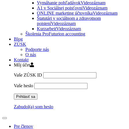
Vymáhanie pohľadávok
Videozáznam
A1 v Sociálnej poisťovni
Videozáznam
ONLINE marketing účtovníka
Videozáznam
Štatutári v sociálnom a zdravotnom
poistení
Videozáznam
Kurzarbeit
Videozáznam
Školenia ProFuturion accounting
Blog
ZÚSK
Podporte nás
O nás
Kontakt
Môj účet
Vaše ZÚSK ID
Vaše heslo
Zabudol(a) som heslo
Pre členov