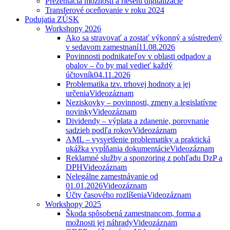
Prezentácia možností a riešení digitalizácie
Transferové oceňovanie v roku 2024
Podujatia ZÚSK
Workshopy 2026
Ako sa stravovať a zostať výkonný a sústredený
v sedavom zamestnaní
11.08.2026
Povinnosti podnikateľov v oblasti odpadov a
obalov – čo by mal vedieť každý
účtovník
04.11.2026
Problematika tzv. trhovej hodnoty a jej
určenia
Videozáznam
Neziskovky – povinnosti, zmeny a legislatívne
novinky
Videozáznam
Dividendy – výplata a zdanenie, porovnanie
sadzieb podľa rokov
Videozáznam
AML – vysvetlenie problematiky a praktická
ukážka vypĺňania dokumentácie
Videozáznam
Reklamné služby a sponzoring z pohľadu DzP a
DPH
Videozáznam
Nelegálne zamestnávanie od
01.01.2026
Videozáznam
Účty časového rozlíšenia
Videozáznam
Workshopy 2025
Škoda spôsobená zamestnancom, forma a
možnosti jej náhrady
Videozáznam