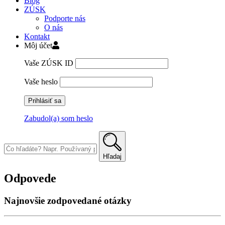
Blog
ZÚSK
Podporte nás
O nás
Kontakt
Môj účet
Vaše ZÚSK ID
Vaše heslo
Zabudol(a) som heslo
Skip
to
content
Hľadaj
Odpovede
Najnovšie zodpovedané otázky