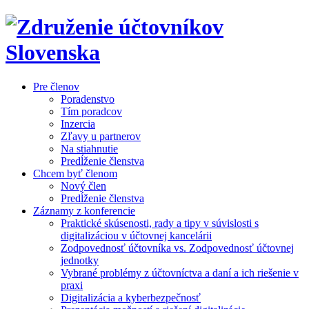
Pre členov
Poradenstvo
Tím poradcov
Inzercia
Zľavy u partnerov
Na stiahnutie
Predĺženie členstva
Chcem byť členom
Nový člen
Predĺženie členstva
Záznamy z konferencie
Praktické skúsenosti, rady a tipy v súvislosti s
digitalizáciou v účtovnej kancelárii
Zodpovednosť účtovníka vs. Zodpovednosť účtovnej
jednotky
Vybrané problémy z účtovníctva a daní a ich riešenie v
praxi
Digitalizácia a kyberbezpečnosť