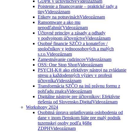
GDPR v účtovníctve
Videozáznam
Poistenie a financovanie – praktické rady a
tipy
Videozáznam
Etikety na potravinách
Videozáznam
Ransomware a ako mu
nepodľahnúť
Videozáznam
Účtovné princípy a zásady a odhady
v podvojnom účtovníctve
Videozáznam
Osobné financie SZČO a konateľov /
spoločníkov v jednoosobových a malých
s.r.o.
Videozáznam
Zamestnávanie cudzincov
Videozáznam
OSS: One Stop Shop
Videozáznam
PSYCH-K® ako efektívny nástroj na zvládanie
stresu a každodenných výziev v profesii
účtovníka
Videozáznam
Transformácia SZČO na inú právnu formu z
pohľadu znalca
Videozáznam
Digitálne nástroje pre účtovníkov: Efektívne
riešenia od Slovensko.Digital
Videozáznam
Workshopy 2024
Osobitná úprava uplatňovania oslobodenia od
dane v inom členskom štáte pre malý podnik
tuzemskej osoby podľa §68g
ZDPH
Videozáznam