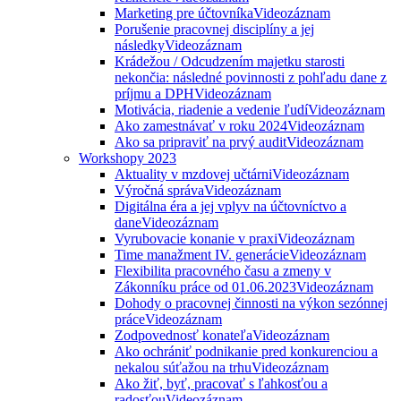
Marketing pre účtovníka
Videozáznam
Porušenie pracovnej disciplíny a jej
následky
Videozáznam
Krádežou / Odcudzením majetku starosti
nekončia: následné povinnosti z pohľadu dane z
príjmu a DPH
Videozáznam
Motivácia, riadenie a vedenie ľudí
Videozáznam
Ako zamestnávať v roku 2024
Videozáznam
Ako sa pripraviť na prvý audit
Videozáznam
Workshopy 2023
Aktuality v mzdovej učtárni
Videozáznam
Výročná správa
Videozáznam
Digitálna éra a jej vplyv na účtovníctvo a
dane
Videozáznam
Vyrubovacie konanie v praxi
Videozáznam
Time manažment IV. generácie
Videozáznam
Flexibilita pracovného času a zmeny v
Zákonníku práce od 01.06.2023
Videozáznam
Dohody o pracovnej činnosti na výkon sezónnej
práce
Videozáznam
Zodpovednosť konateľa
Videozáznam
Ako ochrániť podnikanie pred konkurenciou a
nekalou súťažou na trhu
Videozáznam
Ako žiť, byť, pracovať s ľahkosťou a
radosťou
Videozáznam