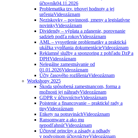
účtovník
04.11.2026
Problematika tzv. trhovej hodnoty a jej
určenia
Videozáznam
Neziskovky – povinnosti, zmeny a legislatívne
novinky
Videozáznam
Dividendy – výplata a zdanenie, porovnanie
sadzieb podľa rokov
Videozáznam
AML – vysvetlenie problematiky a praktická
ukážka vypĺňania dokumentácie
Videozáznam
Reklamné služby a sponzoring z pohľadu DzP a
DPH
Videozáznam
Nelegálne zamestnávanie od
01.01.2026
Videozáznam
Účty časového rozlíšenia
Videozáznam
Workshopy 2025
Škoda spôsobená zamestnancom, forma a
možnosti jej náhrady
Videozáznam
GDPR v účtovníctve
Videozáznam
Poistenie a financovanie – praktické rady a
tipy
Videozáznam
Etikety na potravinách
Videozáznam
Ransomware a ako mu
nepodľahnúť
Videozáznam
Účtovné princípy a zásady a odhady
v podvojnom účtovníctve
Videozáznam