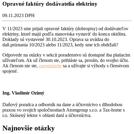
Opravné faktúry dodávatelia elektriny
09.11.2023
DPH
V 11/2023 sme prijali opravné faktúry (dobropisy) od dodávateľov
elektriny, ktoré majú podľa stanoviska vystaviť do konca októbra.
Doklady sú vystavené 30.10.2023. Oprava sa uvádza do
daň.priznania 10/2023 alebo 11/2023, kedy sme ich obdržali?
Odpovede na otázky v sekcii poradenstvo sú dostupné iba platiacim
užívateľom. Ak už členom ste, prihláste sa, prosím, do svojho účtu.
Ak členom nie ste,
zaregistrujte
sa a užívajte si výhody s členstvom
spojené.
Ing. Vladimír Ozimý
Daňový poradca a odborník na dane a účtovníctvo s dlhodobou
praxou vo svojich spoločnostiach Atomgroup s.r.o. a Tax-home s
r.o. Skúsený lektor v oblasti daní a účtovníctva.
Najnovšie otázky