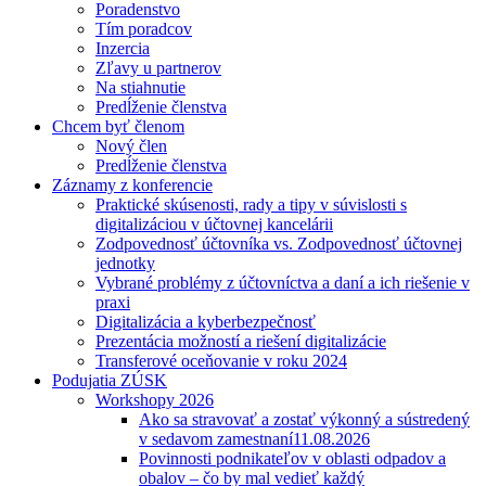
Poradenstvo
Tím poradcov
Inzercia
Zľavy u partnerov
Na stiahnutie
Predĺženie členstva
Chcem byť členom
Nový člen
Predĺženie členstva
Záznamy z konferencie
Praktické skúsenosti, rady a tipy v súvislosti s
digitalizáciou v účtovnej kancelárii
Zodpovednosť účtovníka vs. Zodpovednosť účtovnej
jednotky
Vybrané problémy z účtovníctva a daní a ich riešenie v
praxi
Digitalizácia a kyberbezpečnosť
Prezentácia možností a riešení digitalizácie
Transferové oceňovanie v roku 2024
Podujatia ZÚSK
Workshopy 2026
Ako sa stravovať a zostať výkonný a sústredený
v sedavom zamestnaní
11.08.2026
Povinnosti podnikateľov v oblasti odpadov a
obalov – čo by mal vedieť každý