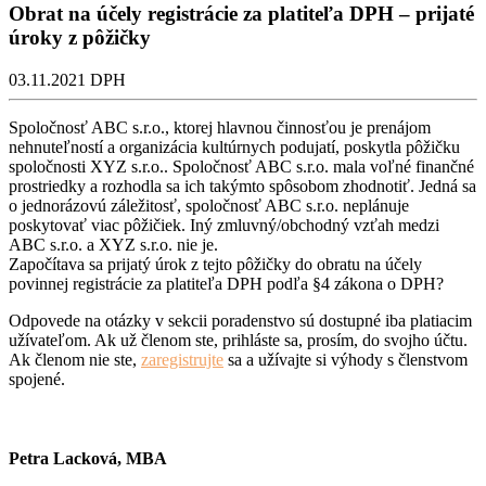
Obrat na účely registrácie za platiteľa DPH – prijaté
úroky z pôžičky
03.11.2021
DPH
Spoločnosť ABC s.r.o., ktorej hlavnou činnosťou je prenájom
nehnuteľností a organizácia kultúrnych podujatí, poskytla pôžičku
spoločnosti XYZ s.r.o.. Spoločnosť ABC s.r.o. mala voľné finančné
prostriedky a rozhodla sa ich takýmto spôsobom zhodnotiť. Jedná sa
o jednorázovú záležitosť, spoločnosť ABC s.r.o. neplánuje
poskytovať viac pôžičiek. Iný zmluvný/obchodný vzťah medzi
ABC s.r.o. a XYZ s.r.o. nie je.
Započítava sa prijatý úrok z tejto pôžičky do obratu na účely
povinnej registrácie za platiteľa DPH podľa §4 zákona o DPH?
Odpovede na otázky v sekcii poradenstvo sú dostupné iba platiacim
užívateľom. Ak už členom ste, prihláste sa, prosím, do svojho účtu.
Ak členom nie ste,
zaregistrujte
sa a užívajte si výhody s členstvom
spojené.
Petra Lacková, MBA