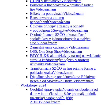
GDPR v účtovníctve
Videozáznam
Poistenie a financovanie – praktické rady a
tipy
Videozáznam
Etikety na potravinách
Videozáznam
Ransomware a ako mu
nepodľahnúť
Videozáznam
Účtovné princípy a zásady a odhady
v podvojnom účtovníctve
Videozáznam
Osobné financie SZČO a konateľov /
spoločníkov v jednoosobových a malých
s.r.o.
Videozáznam
Zamestnávanie cudzincov
Videozáznam
OSS: One Stop Shop
Videozáznam
PSYCH-K® ako efektívny nástroj na zvládanie
stresu a každodenných výziev v profesii
účtovníka
Videozáznam
Transformácia SZČO na inú právnu formu z
pohľadu znalca
Videozáznam
Digitálne nástroje pre účtovníkov: Efektívne
riešenia od Slovensko.Digital
Videozáznam
Workshopy 2024
Osobitná úprava uplatňovania oslobodenia od
dane v inom členskom štáte pre malý podnik
tuzemskej osoby podľa §68g
ZDPH
Videozáznam