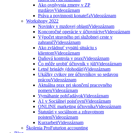
Ako ovplyvnia zmeny v ZP
mzdárov
Videozáznam
Práva a povinnosti konateľa
Videozáznam
Workshopy 2022
Novinky v mzdovej oblasti
Videozáznam
Koncoročné operácie v účtovníctve
Videozáznam
Výpočet stravného pri služobnej ceste v
zahraničí
Videozáznam
Ako zvládnuť vypätú situáciu s
klientom
Videozáznam
Daňová kontrola v praxi
Videozáznam
Čo môže urobiť účtovník v júli
Videozáznam
Letné brigády (dohodári)
Videozáznam
Ukážky cvikov pre účtovníkov so sedavou
prácou
Videozáznam
Aktuálna prax pri skončení pracovného
pomeru
Videozáznam
Vymáhanie pohľadávok
Videozáznam
A1 v Sociálnej poisťovni
Videozáznam
ONLINE marketing účtovníka
Videozáznam
Štatutári v sociálnom a zdravotnom
poistení
Videozáznam
Kurzarbeit
Videozáznam
Školenia ProFuturion accounting