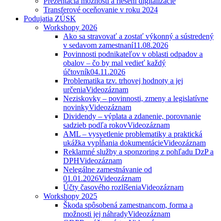
Prezentácia možností a riešení digitalizácie
Transferové oceňovanie v roku 2024
Podujatia ZÚSK
Workshopy 2026
Ako sa stravovať a zostať výkonný a sústredený
v sedavom zamestnaní
11.08.2026
Povinnosti podnikateľov v oblasti odpadov a
obalov – čo by mal vedieť každý
účtovník
04.11.2026
Problematika tzv. trhovej hodnoty a jej
určenia
Videozáznam
Neziskovky – povinnosti, zmeny a legislatívne
novinky
Videozáznam
Dividendy – výplata a zdanenie, porovnanie
sadzieb podľa rokov
Videozáznam
AML – vysvetlenie problematiky a praktická
ukážka vypĺňania dokumentácie
Videozáznam
Reklamné služby a sponzoring z pohľadu DzP a
DPH
Videozáznam
Nelegálne zamestnávanie od
01.01.2026
Videozáznam
Účty časového rozlíšenia
Videozáznam
Workshopy 2025
Škoda spôsobená zamestnancom, forma a
možnosti jej náhrady
Videozáznam