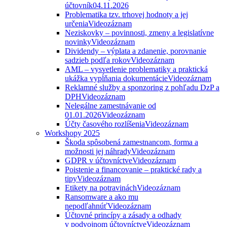
účtovník
04.11.2026
Problematika tzv. trhovej hodnoty a jej
určenia
Videozáznam
Neziskovky – povinnosti, zmeny a legislatívne
novinky
Videozáznam
Dividendy – výplata a zdanenie, porovnanie
sadzieb podľa rokov
Videozáznam
AML – vysvetlenie problematiky a praktická
ukážka vypĺňania dokumentácie
Videozáznam
Reklamné služby a sponzoring z pohľadu DzP a
DPH
Videozáznam
Nelegálne zamestnávanie od
01.01.2026
Videozáznam
Účty časového rozlíšenia
Videozáznam
Workshopy 2025
Škoda spôsobená zamestnancom, forma a
možnosti jej náhrady
Videozáznam
GDPR v účtovníctve
Videozáznam
Poistenie a financovanie – praktické rady a
tipy
Videozáznam
Etikety na potravinách
Videozáznam
Ransomware a ako mu
nepodľahnúť
Videozáznam
Účtovné princípy a zásady a odhady
v podvojnom účtovníctve
Videozáznam