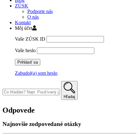
Blog
ZÚSK
Podporte nás
O nás
Kontakt
Môj účet
Vaše ZÚSK ID
Vaše heslo
Zabudol(a) som heslo
Skip
to
content
Hľadaj
Odpovede
Najnovšie zodpovedané otázky