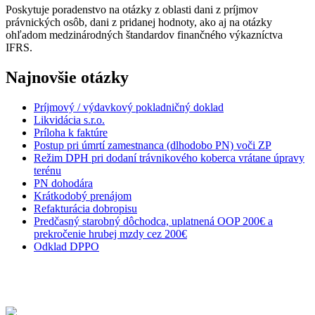
Poskytuje poradenstvo na otázky z oblasti dani z príjmov
právnických osôb, dani z pridanej hodnoty, ako aj na otázky
ohľadom medzinárodných štandardov finančného výkazníctva
IFRS.
Najnovšie otázky
Príjmový / výdavkový pokladničný doklad
Likvidácia s.r.o.
Príloha k faktúre
Postup pri úmrtí zamestnanca (dlhodobo PN) voči ZP
Režim DPH pri dodaní trávnikového koberca vrátane úpravy
terénu
PN dohodára
Krátkodobý prenájom
Refakturácia dobropisu
Predčasný starobný dôchodca, uplatnená OOP 200€ a
prekročenie hrubej mzdy cez 200€
Odklad DPPO