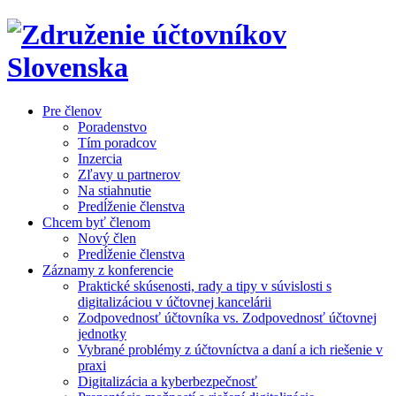
Pre členov
Poradenstvo
Tím poradcov
Inzercia
Zľavy u partnerov
Na stiahnutie
Predĺženie členstva
Chcem byť členom
Nový člen
Predĺženie členstva
Záznamy z konferencie
Praktické skúsenosti, rady a tipy v súvislosti s
digitalizáciou v účtovnej kancelárii
Zodpovednosť účtovníka vs. Zodpovednosť účtovnej
jednotky
Vybrané problémy z účtovníctva a daní a ich riešenie v
praxi
Digitalizácia a kyberbezpečnosť