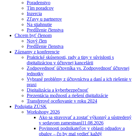
Poradenstvo
Tím poradcov
Inzercia
Zľavy u partnerov
Na stiahnutie
Predĺženie členstva
Chcem byť členom
Nový člen
Predĺženie členstva
Záznamy z konferencie
Praktické skúsenosti, rady a tipy v súvislosti s
digitalizáciou v účtovnej kancelárii
Zodpovednosť účtovníka vs. Zodpovednosť účtovnej
jednotky
Vybrané problémy z účtovníctva a daní a ich riešenie v
praxi
Digitalizácia a kyberbezpečnosť
Prezentácia možností a riešení digitalizácie
Transferové oceňovanie v roku 2024
Podujatia ZÚSK
Workshopy 2026
Ako sa stravovať a zostať výkonný a sústredený
v sedavom zamestnaní
11.08.2026
Povinnosti podnikateľov v oblasti odpadov a
obalov – čo by mal vedieť každý