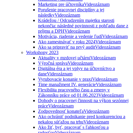
Marketing pre účtovníka
Videozáznam
Porušenie pracovnej disciplíny a jej
následky
Videozáznam
Krádežou / Odcudzením majetku starosti
nekončia: následné povinnosti z pohľadu dane z
príjmu a DPH
Videozáznam
Motivácia, riadenie a vedenie ľudí
Videozáznam
Ako zamestnávať v roku 2024
Videozáznam
Ako sa pripraviť na prvý audit
Videozáznam
Workshopy 2023
Aktuality v mzdovej učtárni
Videozáznam
Výročná správa
Videozáznam
Digitálna éra a jej vplyv na účtovníctvo a
dane
Videozáznam
Vyrubovacie konanie v praxi
Videozáznam
Time manažment IV. generácie
Videozáznam
Flexibilita pracovného času a zmeny v
Zákonníku práce od 01.06.2023
Videozáznam
Dohody o pracovnej činnosti na výkon sezónnej
práce
Videozáznam
Zodpovednosť konateľa
Videozáznam
Ako ochrániť podnikanie pred konkurenciou a
nekalou súťažou na trhu
Videozáznam
Ako žiť, byť, pracovať s ľahkosťou a
radosťou
Videozáznam