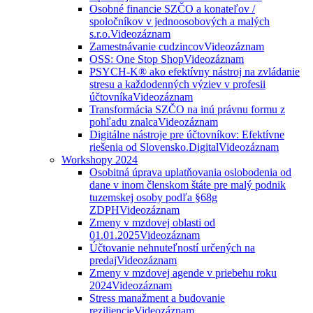
Osobné financie SZČO a konateľov /
spoločníkov v jednoosobových a malých
s.r.o.
Videozáznam
Zamestnávanie cudzincov
Videozáznam
OSS: One Stop Shop
Videozáznam
PSYCH-K® ako efektívny nástroj na zvládanie
stresu a každodenných výziev v profesii
účtovníka
Videozáznam
Transformácia SZČO na inú právnu formu z
pohľadu znalca
Videozáznam
Digitálne nástroje pre účtovníkov: Efektívne
riešenia od Slovensko.Digital
Videozáznam
Workshopy 2024
Osobitná úprava uplatňovania oslobodenia od
dane v inom členskom štáte pre malý podnik
tuzemskej osoby podľa §68g
ZDPH
Videozáznam
Zmeny v mzdovej oblasti od
01.01.2025
Videozáznam
Účtovanie nehnuteľností určených na
predaj
Videozáznam
Zmeny v mzdovej agende v priebehu roku
2024
Videozáznam
Stress manažment a budovanie
reziliencie
Videozáznam