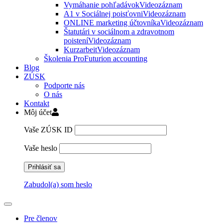
Vymáhanie pohľadávok
Videozáznam
A1 v Sociálnej poisťovni
Videozáznam
ONLINE marketing účtovníka
Videozáznam
Štatutári v sociálnom a zdravotnom
poistení
Videozáznam
Kurzarbeit
Videozáznam
Školenia ProFuturion accounting
Blog
ZÚSK
Podporte nás
O nás
Kontakt
Môj účet
Vaše ZÚSK ID
Vaše heslo
Zabudol(a) som heslo
Pre členov