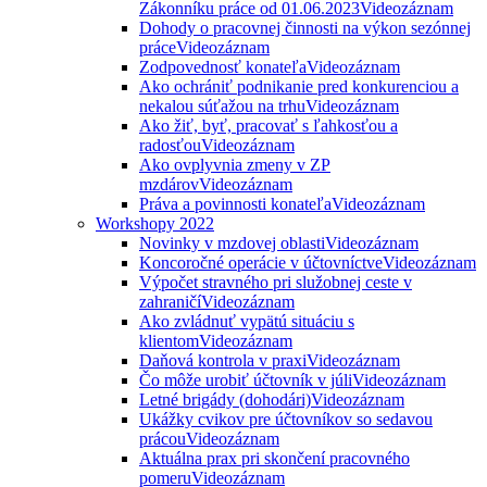
Zákonníku práce od 01.06.2023
Videozáznam
Dohody o pracovnej činnosti na výkon sezónnej
práce
Videozáznam
Zodpovednosť konateľa
Videozáznam
Ako ochrániť podnikanie pred konkurenciou a
nekalou súťažou na trhu
Videozáznam
Ako žiť, byť, pracovať s ľahkosťou a
radosťou
Videozáznam
Ako ovplyvnia zmeny v ZP
mzdárov
Videozáznam
Práva a povinnosti konateľa
Videozáznam
Workshopy 2022
Novinky v mzdovej oblasti
Videozáznam
Koncoročné operácie v účtovníctve
Videozáznam
Výpočet stravného pri služobnej ceste v
zahraničí
Videozáznam
Ako zvládnuť vypätú situáciu s
klientom
Videozáznam
Daňová kontrola v praxi
Videozáznam
Čo môže urobiť účtovník v júli
Videozáznam
Letné brigády (dohodári)
Videozáznam
Ukážky cvikov pre účtovníkov so sedavou
prácou
Videozáznam
Aktuálna prax pri skončení pracovného
pomeru
Videozáznam