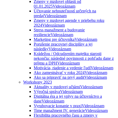
Zmeny v mzdovej oblasti od
01.01.2025
Videozáznam
Účtovanie nehnuteľností určených na
predaj
Videozáznam
Zmeny v mzdovej agende v priebehu roku
2024
Videozáznam
Stress manažment a budovanie
reziliencie
Videozáznam
Marketing pre účtovníka
Videozáznam
Porušenie pracovnej disciplíny a jej
následky
Videozáznam
Krádežou / Odcudzením majetku starosti
nekončia: následné povinnosti z pohľadu dane z
príjmu a DPH
Videozáznam
Motivácia, riadenie a vedenie ľudí
Videozáznam
Ako zamestnávať v roku 2024
Videozáznam
Ako sa pripraviť na prvý audit
Videozáznam
Workshopy 2023
Aktuality v mzdovej učtárni
Videozáznam
Výročná správa
Videozáznam
Digitálna éra a jej vplyv na účtovníctvo a
dane
Videozáznam
Vyrubovacie konanie v praxi
Videozáznam
Time manažment IV. generácie
Videozáznam
Flexibilita pracovného času a zmeny v