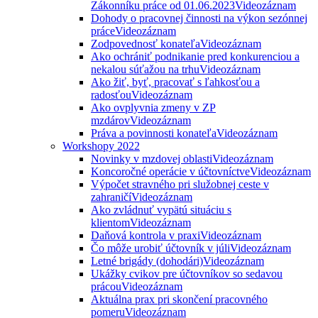
Zákonníku práce od 01.06.2023
Videozáznam
Dohody o pracovnej činnosti na výkon sezónnej
práce
Videozáznam
Zodpovednosť konateľa
Videozáznam
Ako ochrániť podnikanie pred konkurenciou a
nekalou súťažou na trhu
Videozáznam
Ako žiť, byť, pracovať s ľahkosťou a
radosťou
Videozáznam
Ako ovplyvnia zmeny v ZP
mzdárov
Videozáznam
Práva a povinnosti konateľa
Videozáznam
Workshopy 2022
Novinky v mzdovej oblasti
Videozáznam
Koncoročné operácie v účtovníctve
Videozáznam
Výpočet stravného pri služobnej ceste v
zahraničí
Videozáznam
Ako zvládnuť vypätú situáciu s
klientom
Videozáznam
Daňová kontrola v praxi
Videozáznam
Čo môže urobiť účtovník v júli
Videozáznam
Letné brigády (dohodári)
Videozáznam
Ukážky cvikov pre účtovníkov so sedavou
prácou
Videozáznam
Aktuálna prax pri skončení pracovného
pomeru
Videozáznam