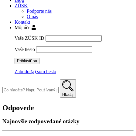
Blog
ZÚSK
Podporte nás
O nás
Kontakt
Môj účet
Vaše ZÚSK ID
Vaše heslo
Zabudol(a) som heslo
Skip
to
content
Hľadaj
Odpovede
Najnovšie zodpovedané otázky