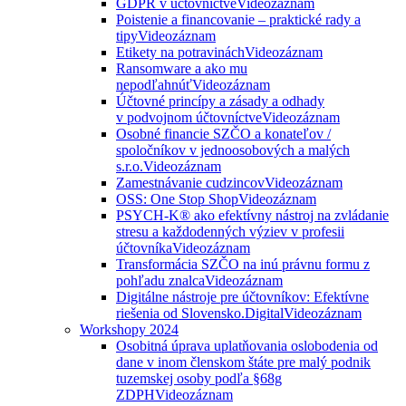
GDPR v účtovníctve
Videozáznam
Poistenie a financovanie – praktické rady a
tipy
Videozáznam
Etikety na potravinách
Videozáznam
Ransomware a ako mu
nepodľahnúť
Videozáznam
Účtovné princípy a zásady a odhady
v podvojnom účtovníctve
Videozáznam
Osobné financie SZČO a konateľov /
spoločníkov v jednoosobových a malých
s.r.o.
Videozáznam
Zamestnávanie cudzincov
Videozáznam
OSS: One Stop Shop
Videozáznam
PSYCH-K® ako efektívny nástroj na zvládanie
stresu a každodenných výziev v profesii
účtovníka
Videozáznam
Transformácia SZČO na inú právnu formu z
pohľadu znalca
Videozáznam
Digitálne nástroje pre účtovníkov: Efektívne
riešenia od Slovensko.Digital
Videozáznam
Workshopy 2024
Osobitná úprava uplatňovania oslobodenia od
dane v inom členskom štáte pre malý podnik
tuzemskej osoby podľa §68g
ZDPH
Videozáznam