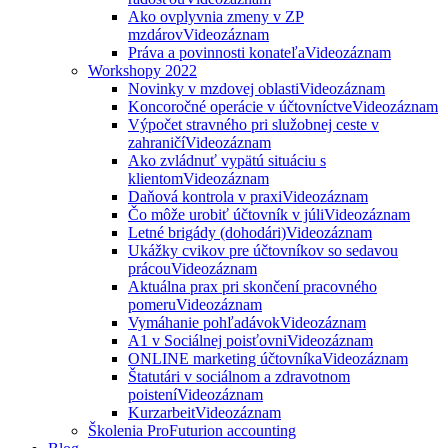
Ako ovplyvnia zmeny v ZP
mzdárov
Videozáznam
Práva a povinnosti konateľa
Videozáznam
Workshopy 2022
Novinky v mzdovej oblasti
Videozáznam
Koncoročné operácie v účtovníctve
Videozáznam
Výpočet stravného pri služobnej ceste v
zahraničí
Videozáznam
Ako zvládnuť vypätú situáciu s
klientom
Videozáznam
Daňová kontrola v praxi
Videozáznam
Čo môže urobiť účtovník v júli
Videozáznam
Letné brigády (dohodári)
Videozáznam
Ukážky cvikov pre účtovníkov so sedavou
prácou
Videozáznam
Aktuálna prax pri skončení pracovného
pomeru
Videozáznam
Vymáhanie pohľadávok
Videozáznam
A1 v Sociálnej poisťovni
Videozáznam
ONLINE marketing účtovníka
Videozáznam
Štatutári v sociálnom a zdravotnom
poistení
Videozáznam
Kurzarbeit
Videozáznam
Školenia ProFuturion accounting