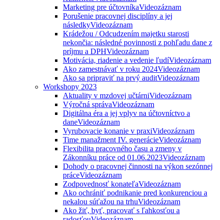
Marketing pre účtovníka
Videozáznam
Porušenie pracovnej disciplíny a jej
následky
Videozáznam
Krádežou / Odcudzením majetku starosti
nekončia: následné povinnosti z pohľadu dane z
príjmu a DPH
Videozáznam
Motivácia, riadenie a vedenie ľudí
Videozáznam
Ako zamestnávať v roku 2024
Videozáznam
Ako sa pripraviť na prvý audit
Videozáznam
Workshopy 2023
Aktuality v mzdovej učtárni
Videozáznam
Výročná správa
Videozáznam
Digitálna éra a jej vplyv na účtovníctvo a
dane
Videozáznam
Vyrubovacie konanie v praxi
Videozáznam
Time manažment IV. generácie
Videozáznam
Flexibilita pracovného času a zmeny v
Zákonníku práce od 01.06.2023
Videozáznam
Dohody o pracovnej činnosti na výkon sezónnej
práce
Videozáznam
Zodpovednosť konateľa
Videozáznam
Ako ochrániť podnikanie pred konkurenciou a
nekalou súťažou na trhu
Videozáznam
Ako žiť, byť, pracovať s ľahkosťou a
radosťou
Videozáznam