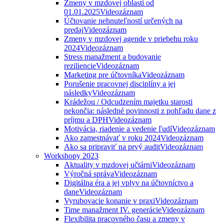
Zmeny v mzdovej oblasti od
01.01.2025
Videozáznam
Účtovanie nehnuteľností určených na
predaj
Videozáznam
Zmeny v mzdovej agende v priebehu roku
2024
Videozáznam
Stress manažment a budovanie
reziliencie
Videozáznam
Marketing pre účtovníka
Videozáznam
Porušenie pracovnej disciplíny a jej
následky
Videozáznam
Krádežou / Odcudzením majetku starosti
nekončia: následné povinnosti z pohľadu dane z
príjmu a DPH
Videozáznam
Motivácia, riadenie a vedenie ľudí
Videozáznam
Ako zamestnávať v roku 2024
Videozáznam
Ako sa pripraviť na prvý audit
Videozáznam
Workshopy 2023
Aktuality v mzdovej učtárni
Videozáznam
Výročná správa
Videozáznam
Digitálna éra a jej vplyv na účtovníctvo a
dane
Videozáznam
Vyrubovacie konanie v praxi
Videozáznam
Time manažment IV. generácie
Videozáznam
Flexibilita pracovného času a zmeny v