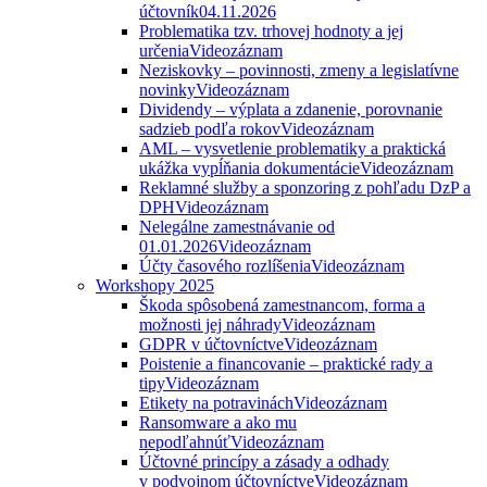
účtovník
04.11.2026
Problematika tzv. trhovej hodnoty a jej
určenia
Videozáznam
Neziskovky – povinnosti, zmeny a legislatívne
novinky
Videozáznam
Dividendy – výplata a zdanenie, porovnanie
sadzieb podľa rokov
Videozáznam
AML – vysvetlenie problematiky a praktická
ukážka vypĺňania dokumentácie
Videozáznam
Reklamné služby a sponzoring z pohľadu DzP a
DPH
Videozáznam
Nelegálne zamestnávanie od
01.01.2026
Videozáznam
Účty časového rozlíšenia
Videozáznam
Workshopy 2025
Škoda spôsobená zamestnancom, forma a
možnosti jej náhrady
Videozáznam
GDPR v účtovníctve
Videozáznam
Poistenie a financovanie – praktické rady a
tipy
Videozáznam
Etikety na potravinách
Videozáznam
Ransomware a ako mu
nepodľahnúť
Videozáznam
Účtovné princípy a zásady a odhady
v podvojnom účtovníctve
Videozáznam