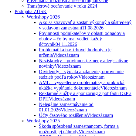
Prezentácia možností a riešení digitalizácie
Transferové oceňovanie v roku 2024
Podujatia ZÚSK
Workshopy 2026
Ako sa stravovať a zostať výkonný a sústredený
v sedavom zamestnaní
11.08.2026
Povinnosti podnikateľov v oblasti odpadov a
obalov – čo by mal vedieť každý
účtovník
04.11.2026
Problematika tzv. trhovej hodnoty a jej
určenia
Videozáznam
Neziskovky – povinnosti, zmeny a legislatívne
novinky
Videozáznam
Dividendy – výplata a zdanenie, porovnanie
sadzieb podľa rokov
Videozáznam
AML – vysvetlenie problematiky a praktická
ukážka vypĺňania dokumentácie
Videozáznam
Reklamné služby a sponzoring z pohľadu DzP a
DPH
Videozáznam
Nelegálne zamestnávanie od
01.01.2026
Videozáznam
Účty časového rozlíšenia
Videozáznam
Workshopy 2025
Škoda spôsobená zamestnancom, forma a
možnosti jej náhrady
Videozáznam