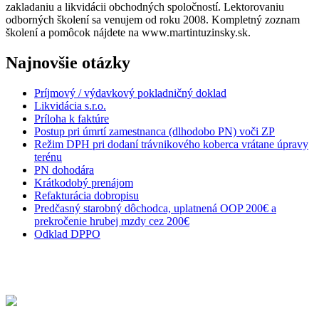
zakladaniu a likvidácii obchodných spoločností. Lektorovaniu
odborných školení sa venujem od roku 2008. Kompletný zoznam
školení a pomôcok nájdete na www.martintuzinsky.sk.
Najnovšie otázky
Príjmový / výdavkový pokladničný doklad
Likvidácia s.r.o.
Príloha k faktúre
Postup pri úmrtí zamestnanca (dlhodobo PN) voči ZP
Režim DPH pri dodaní trávnikového koberca vrátane úpravy
terénu
PN dohodára
Krátkodobý prenájom
Refakturácia dobropisu
Predčasný starobný dôchodca, uplatnená OOP 200€ a
prekročenie hrubej mzdy cez 200€
Odklad DPPO