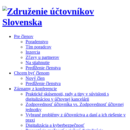
Pre členov
Poradenstvo
Tím poradcov
Inzercia
Zľavy u partnerov
Na stiahnutie
Predĺženie členstva
Chcem byť členom
Nový člen
Predĺženie členstva
Záznamy z konferencie
Praktické skúsenosti, rady a tipy v súvislosti s
digitalizáciou v účtovnej kancelárii
Zodpovednosť účtovníka vs. Zodpovednosť účtovnej
jednotky
Vybrané problémy z účtovníctva a daní a ich riešenie v
praxi
Digitalizácia a kyberbezpečnosť