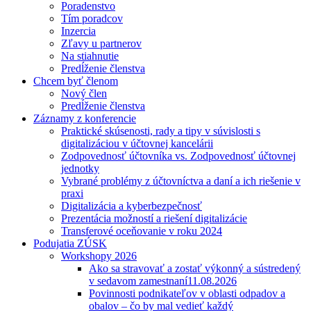
Poradenstvo
Tím poradcov
Inzercia
Zľavy u partnerov
Na stiahnutie
Predĺženie členstva
Chcem byť členom
Nový člen
Predĺženie členstva
Záznamy z konferencie
Praktické skúsenosti, rady a tipy v súvislosti s
digitalizáciou v účtovnej kancelárii
Zodpovednosť účtovníka vs. Zodpovednosť účtovnej
jednotky
Vybrané problémy z účtovníctva a daní a ich riešenie v
praxi
Digitalizácia a kyberbezpečnosť
Prezentácia možností a riešení digitalizácie
Transferové oceňovanie v roku 2024
Podujatia ZÚSK
Workshopy 2026
Ako sa stravovať a zostať výkonný a sústredený
v sedavom zamestnaní
11.08.2026
Povinnosti podnikateľov v oblasti odpadov a
obalov – čo by mal vedieť každý