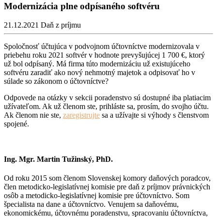
Modernizácia plne odpísaného softvéru
21.12.2021
Daň z príjmu
Spoločnosť účtujúca v podvojnom účtovníctve modernizovala v
priebehu roku 2021 softvér v hodnote prevyšujúcej 1 700 €, ktorý
už bol odpísaný. Má firma túto modernizáciu už existujúceho
softvéru zaradiť ako nový nehmotný majetok a odpisovať ho v
súlade so zákonom o účtovníctve?
Odpovede na otázky v sekcii poradenstvo sú dostupné iba platiacim
užívateľom. Ak už členom ste, prihláste sa, prosím, do svojho účtu.
Ak členom nie ste,
zaregistrujte
sa a užívajte si výhody s členstvom
spojené.
Ing. Mgr. Martin Tužinský, PhD.
Od roku 2015 som členom Slovenskej komory daňových poradcov,
člen metodicko-legislatívnej komisie pre daň z príjmov právnických
osôb a metodicko-legislatívnej komisie pre účtovníctvo. Som
špecialista na dane a účtovníctvo. Venujem sa daňovému,
ekonomickému, účtovnému poradenstvu, spracovaniu účtovníctva,