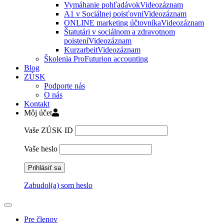
Vymáhanie pohľadávok
Videozáznam
A1 v Sociálnej poisťovni
Videozáznam
ONLINE marketing účtovníka
Videozáznam
Štatutári v sociálnom a zdravotnom
poistení
Videozáznam
Kurzarbeit
Videozáznam
Školenia ProFuturion accounting
Blog
ZÚSK
Podporte nás
O nás
Kontakt
Môj účet
Vaše ZÚSK ID
Vaše heslo
Zabudol(a) som heslo
Pre členov