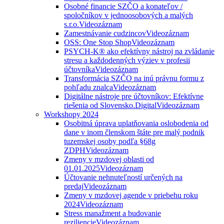
Osobné financie SZČO a konateľov /
spoločníkov v jednoosobových a malých
s.r.o.
Videozáznam
Zamestnávanie cudzincov
Videozáznam
OSS: One Stop Shop
Videozáznam
PSYCH-K® ako efektívny nástroj na zvládanie
stresu a každodenných výziev v profesii
účtovníka
Videozáznam
Transformácia SZČO na inú právnu formu z
pohľadu znalca
Videozáznam
Digitálne nástroje pre účtovníkov: Efektívne
riešenia od Slovensko.Digital
Videozáznam
Workshopy 2024
Osobitná úprava uplatňovania oslobodenia od
dane v inom členskom štáte pre malý podnik
tuzemskej osoby podľa §68g
ZDPH
Videozáznam
Zmeny v mzdovej oblasti od
01.01.2025
Videozáznam
Účtovanie nehnuteľností určených na
predaj
Videozáznam
Zmeny v mzdovej agende v priebehu roku
2024
Videozáznam
Stress manažment a budovanie
reziliencie
Videozáznam