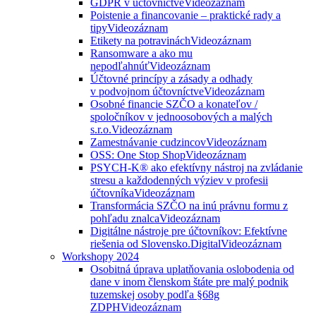
GDPR v účtovníctve
Videozáznam
Poistenie a financovanie – praktické rady a
tipy
Videozáznam
Etikety na potravinách
Videozáznam
Ransomware a ako mu
nepodľahnúť
Videozáznam
Účtovné princípy a zásady a odhady
v podvojnom účtovníctve
Videozáznam
Osobné financie SZČO a konateľov /
spoločníkov v jednoosobových a malých
s.r.o.
Videozáznam
Zamestnávanie cudzincov
Videozáznam
OSS: One Stop Shop
Videozáznam
PSYCH-K® ako efektívny nástroj na zvládanie
stresu a každodenných výziev v profesii
účtovníka
Videozáznam
Transformácia SZČO na inú právnu formu z
pohľadu znalca
Videozáznam
Digitálne nástroje pre účtovníkov: Efektívne
riešenia od Slovensko.Digital
Videozáznam
Workshopy 2024
Osobitná úprava uplatňovania oslobodenia od
dane v inom členskom štáte pre malý podnik
tuzemskej osoby podľa §68g
ZDPH
Videozáznam