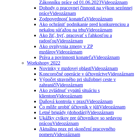
Zákonníku práce od 01.06.2023
Videozáznam
Dohody o pracovnej činnosti na výkon sezónnej
práce
Videozáznam
Zodpovednosť konateľa
Videozáznam
Ako ochrániť podnikanie pred konkurenciou a
nekalou súťažou na trhu
Videozáznam
Ako žiť, byť, pracovať s ľahkosťou a
radosťou
Videozáznam
Ako ovplyvnia zmeny v ZP
mzdárov
Videozáznam
Práva a povinnosti konateľa
Videozáznam
Workshopy 2022
Novinky v mzdovej oblasti
Videozáznam
Koncoročné operácie v účtovníctve
Videozáznam
Výpočet stravného pri služobnej ceste v
zahraničí
Videozáznam
Ako zvládnuť vypätú situáciu s
klientom
Videozáznam
Daňová kontrola v praxi
Videozáznam
Čo môže urobiť účtovník v júli
Videozáznam
Letné brigády (dohodári)
Videozáznam
Ukážky cvikov pre účtovníkov so sedavou
prácou
Videozáznam
Aktuálna prax pri skončení pracovného
pomeru
Videozáznam