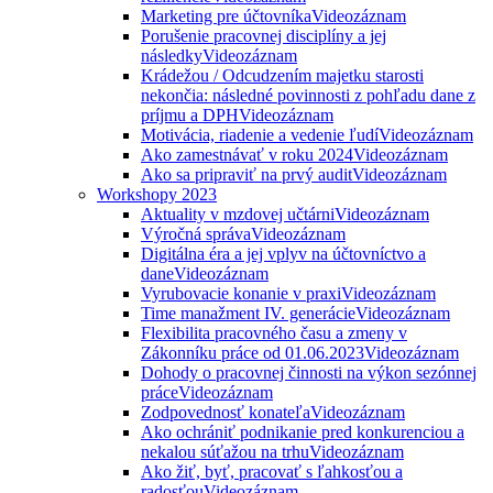
Marketing pre účtovníka
Videozáznam
Porušenie pracovnej disciplíny a jej
následky
Videozáznam
Krádežou / Odcudzením majetku starosti
nekončia: následné povinnosti z pohľadu dane z
príjmu a DPH
Videozáznam
Motivácia, riadenie a vedenie ľudí
Videozáznam
Ako zamestnávať v roku 2024
Videozáznam
Ako sa pripraviť na prvý audit
Videozáznam
Workshopy 2023
Aktuality v mzdovej učtárni
Videozáznam
Výročná správa
Videozáznam
Digitálna éra a jej vplyv na účtovníctvo a
dane
Videozáznam
Vyrubovacie konanie v praxi
Videozáznam
Time manažment IV. generácie
Videozáznam
Flexibilita pracovného času a zmeny v
Zákonníku práce od 01.06.2023
Videozáznam
Dohody o pracovnej činnosti na výkon sezónnej
práce
Videozáznam
Zodpovednosť konateľa
Videozáznam
Ako ochrániť podnikanie pred konkurenciou a
nekalou súťažou na trhu
Videozáznam
Ako žiť, byť, pracovať s ľahkosťou a
radosťou
Videozáznam