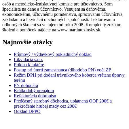
osôb a metodicko-legislatívnej komisie pre účtovníctvo. Som
špecialista na dane a účtovníctvo. Venujem sa daňovému,
ekonomickému, účtovnému poradenstvu, spracovaniu účtovníctva,
zakladaniu a likvidácii obchodných spoločností. Lektorovaniu
odborných školení sa venujem od roku 2008. Kompletný zoznam
školení a pomôcok nájdete na www.martintuzinsky.sk.
Najnovšie otázky
Príjmový / výdavkový pokladničný doklad
Likvidácia s.r.o.
Príloha k faktúre
Postup pri úmrtí zamestnanca (dlhodobo PN) voči ZP
Režim DPH pri dodaní trávnikového koberca vrátane úpravy
terénu
PN dohodára
Krátkodobý prenájom
Refakturácia dobropisu
Predčasný starobný dôchodca, uplatnená OOP 200€ a
prekročenie hrubej mzdy cez 200€
Odklad DPPO