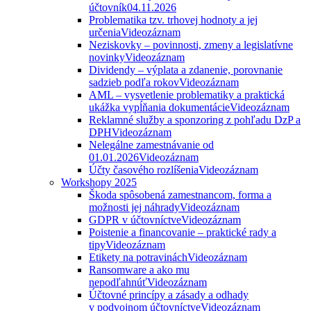
účtovník
04.11.2026
Problematika tzv. trhovej hodnoty a jej
určenia
Videozáznam
Neziskovky – povinnosti, zmeny a legislatívne
novinky
Videozáznam
Dividendy – výplata a zdanenie, porovnanie
sadzieb podľa rokov
Videozáznam
AML – vysvetlenie problematiky a praktická
ukážka vypĺňania dokumentácie
Videozáznam
Reklamné služby a sponzoring z pohľadu DzP a
DPH
Videozáznam
Nelegálne zamestnávanie od
01.01.2026
Videozáznam
Účty časového rozlíšenia
Videozáznam
Workshopy 2025
Škoda spôsobená zamestnancom, forma a
možnosti jej náhrady
Videozáznam
GDPR v účtovníctve
Videozáznam
Poistenie a financovanie – praktické rady a
tipy
Videozáznam
Etikety na potravinách
Videozáznam
Ransomware a ako mu
nepodľahnúť
Videozáznam
Účtovné princípy a zásady a odhady
v podvojnom účtovníctve
Videozáznam