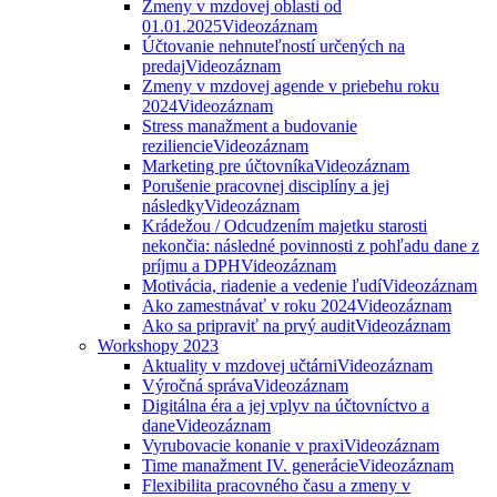
Zmeny v mzdovej oblasti od
01.01.2025
Videozáznam
Účtovanie nehnuteľností určených na
predaj
Videozáznam
Zmeny v mzdovej agende v priebehu roku
2024
Videozáznam
Stress manažment a budovanie
reziliencie
Videozáznam
Marketing pre účtovníka
Videozáznam
Porušenie pracovnej disciplíny a jej
následky
Videozáznam
Krádežou / Odcudzením majetku starosti
nekončia: následné povinnosti z pohľadu dane z
príjmu a DPH
Videozáznam
Motivácia, riadenie a vedenie ľudí
Videozáznam
Ako zamestnávať v roku 2024
Videozáznam
Ako sa pripraviť na prvý audit
Videozáznam
Workshopy 2023
Aktuality v mzdovej učtárni
Videozáznam
Výročná správa
Videozáznam
Digitálna éra a jej vplyv na účtovníctvo a
dane
Videozáznam
Vyrubovacie konanie v praxi
Videozáznam
Time manažment IV. generácie
Videozáznam
Flexibilita pracovného času a zmeny v