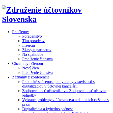
Pre členov
Poradenstvo
Tím poradcov
Inzercia
Zľavy u partnerov
Na stiahnutie
Predĺženie členstva
Chcem byť členom
Nový člen
Predĺženie členstva
Záznamy z konferencie
Praktické skúsenosti, rady a tipy v súvislosti s
digitalizáciou v účtovnej kancelárii
Zodpovednosť účtovníka vs. Zodpovednosť účtovnej
jednotky
Vybrané problémy z účtovníctva a daní a ich riešenie v
praxi
Digitalizácia a kyberbezpečnosť