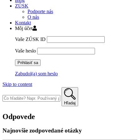
Blog
ZÚSK
Podporte nás
O nás
Kontakt
Môj účet
Vaše ZÚSK ID
Vaše heslo
Zabudol(a) som heslo
Skip to content
Hľadaj
Odpovede
Najnovšie zodpovedané otázky