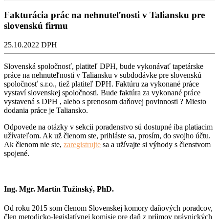
Fakturácia prác na nehnuteľnosti v Taliansku pre
slovenskú firmu
25.10.2022
DPH
Slovenská spoločnosť, platiteľ DPH, bude vykonávať tapetárske
práce na nehnuteľnosti v Taliansku v subdodávke pre slovenskú
spoločnosť s.r.o., tiež platiteľ DPH. Faktúru za vykonané práce
vystaví slovenskej spoločnosti. Bude faktúra za vykonané práce
vystavená s DPH , alebo s prenosom daňovej povinnosti ? Miesto
dodania práce je Taliansko.
Odpovede na otázky v sekcii poradenstvo sú dostupné iba platiacim
užívateľom. Ak už členom ste, prihláste sa, prosím, do svojho účtu.
Ak členom nie ste,
zaregistrujte
sa a užívajte si výhody s členstvom
spojené.
Ing. Mgr. Martin Tužinský, PhD.
Od roku 2015 som členom Slovenskej komory daňových poradcov,
člen metodicko-legislatívnej komisie pre daň z príjmov právnických