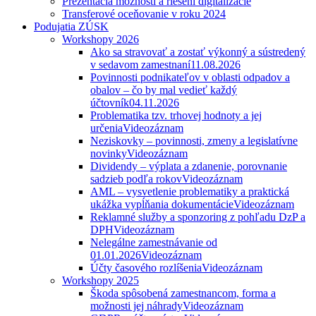
Prezentácia možností a riešení digitalizácie
Transferové oceňovanie v roku 2024
Podujatia ZÚSK
Workshopy 2026
Ako sa stravovať a zostať výkonný a sústredený
v sedavom zamestnaní
11.08.2026
Povinnosti podnikateľov v oblasti odpadov a
obalov – čo by mal vedieť každý
účtovník
04.11.2026
Problematika tzv. trhovej hodnoty a jej
určenia
Videozáznam
Neziskovky – povinnosti, zmeny a legislatívne
novinky
Videozáznam
Dividendy – výplata a zdanenie, porovnanie
sadzieb podľa rokov
Videozáznam
AML – vysvetlenie problematiky a praktická
ukážka vypĺňania dokumentácie
Videozáznam
Reklamné služby a sponzoring z pohľadu DzP a
DPH
Videozáznam
Nelegálne zamestnávanie od
01.01.2026
Videozáznam
Účty časového rozlíšenia
Videozáznam
Workshopy 2025
Škoda spôsobená zamestnancom, forma a
možnosti jej náhrady
Videozáznam