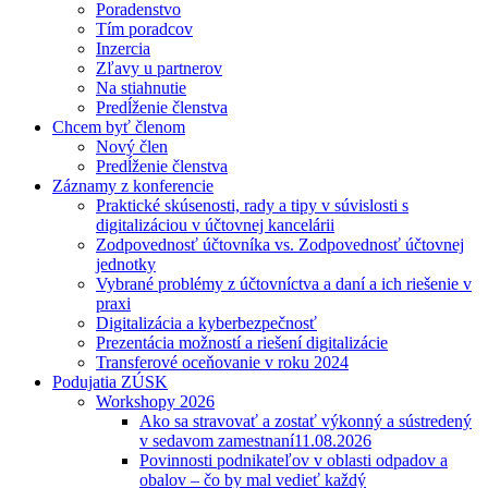
Poradenstvo
Tím poradcov
Inzercia
Zľavy u partnerov
Na stiahnutie
Predĺženie členstva
Chcem byť členom
Nový člen
Predĺženie členstva
Záznamy z konferencie
Praktické skúsenosti, rady a tipy v súvislosti s
digitalizáciou v účtovnej kancelárii
Zodpovednosť účtovníka vs. Zodpovednosť účtovnej
jednotky
Vybrané problémy z účtovníctva a daní a ich riešenie v
praxi
Digitalizácia a kyberbezpečnosť
Prezentácia možností a riešení digitalizácie
Transferové oceňovanie v roku 2024
Podujatia ZÚSK
Workshopy 2026
Ako sa stravovať a zostať výkonný a sústredený
v sedavom zamestnaní
11.08.2026
Povinnosti podnikateľov v oblasti odpadov a
obalov – čo by mal vedieť každý