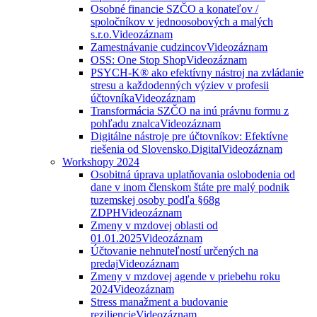
Osobné financie SZČO a konateľov /
spoločníkov v jednoosobových a malých
s.r.o.
Videozáznam
Zamestnávanie cudzincov
Videozáznam
OSS: One Stop Shop
Videozáznam
PSYCH-K® ako efektívny nástroj na zvládanie
stresu a každodenných výziev v profesii
účtovníka
Videozáznam
Transformácia SZČO na inú právnu formu z
pohľadu znalca
Videozáznam
Digitálne nástroje pre účtovníkov: Efektívne
riešenia od Slovensko.Digital
Videozáznam
Workshopy 2024
Osobitná úprava uplatňovania oslobodenia od
dane v inom členskom štáte pre malý podnik
tuzemskej osoby podľa §68g
ZDPH
Videozáznam
Zmeny v mzdovej oblasti od
01.01.2025
Videozáznam
Účtovanie nehnuteľností určených na
predaj
Videozáznam
Zmeny v mzdovej agende v priebehu roku
2024
Videozáznam
Stress manažment a budovanie
reziliencie
Videozáznam