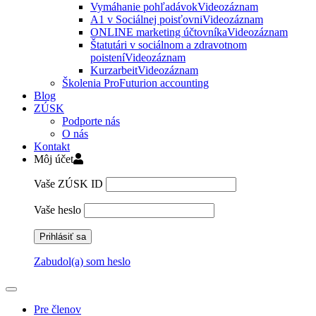
Vymáhanie pohľadávok
Videozáznam
A1 v Sociálnej poisťovni
Videozáznam
ONLINE marketing účtovníka
Videozáznam
Štatutári v sociálnom a zdravotnom
poistení
Videozáznam
Kurzarbeit
Videozáznam
Školenia ProFuturion accounting
Blog
ZÚSK
Podporte nás
O nás
Kontakt
Môj účet
Vaše ZÚSK ID
Vaše heslo
Zabudol(a) som heslo
Pre členov