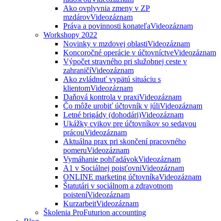
Ako ovplyvnia zmeny v ZP
mzdárov
Videozáznam
Práva a povinnosti konateľa
Videozáznam
Workshopy 2022
Novinky v mzdovej oblasti
Videozáznam
Koncoročné operácie v účtovníctve
Videozáznam
Výpočet stravného pri služobnej ceste v
zahraničí
Videozáznam
Ako zvládnuť vypätú situáciu s
klientom
Videozáznam
Daňová kontrola v praxi
Videozáznam
Čo môže urobiť účtovník v júli
Videozáznam
Letné brigády (dohodári)
Videozáznam
Ukážky cvikov pre účtovníkov so sedavou
prácou
Videozáznam
Aktuálna prax pri skončení pracovného
pomeru
Videozáznam
Vymáhanie pohľadávok
Videozáznam
A1 v Sociálnej poisťovni
Videozáznam
ONLINE marketing účtovníka
Videozáznam
Štatutári v sociálnom a zdravotnom
poistení
Videozáznam
Kurzarbeit
Videozáznam
Školenia ProFuturion accounting