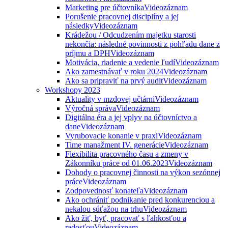
Marketing pre účtovníka
Videozáznam
Porušenie pracovnej disciplíny a jej
následky
Videozáznam
Krádežou / Odcudzením majetku starosti
nekončia: následné povinnosti z pohľadu dane z
príjmu a DPH
Videozáznam
Motivácia, riadenie a vedenie ľudí
Videozáznam
Ako zamestnávať v roku 2024
Videozáznam
Ako sa pripraviť na prvý audit
Videozáznam
Workshopy 2023
Aktuality v mzdovej učtárni
Videozáznam
Výročná správa
Videozáznam
Digitálna éra a jej vplyv na účtovníctvo a
dane
Videozáznam
Vyrubovacie konanie v praxi
Videozáznam
Time manažment IV. generácie
Videozáznam
Flexibilita pracovného času a zmeny v
Zákonníku práce od 01.06.2023
Videozáznam
Dohody o pracovnej činnosti na výkon sezónnej
práce
Videozáznam
Zodpovednosť konateľa
Videozáznam
Ako ochrániť podnikanie pred konkurenciou a
nekalou súťažou na trhu
Videozáznam
Ako žiť, byť, pracovať s ľahkosťou a
radosťou
Videozáznam