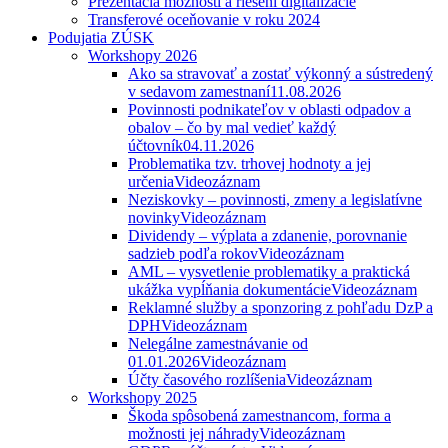
Prezentácia možností a riešení digitalizácie
Transferové oceňovanie v roku 2024
Podujatia ZÚSK
Workshopy 2026
Ako sa stravovať a zostať výkonný a sústredený
v sedavom zamestnaní
11.08.2026
Povinnosti podnikateľov v oblasti odpadov a
obalov – čo by mal vedieť každý
účtovník
04.11.2026
Problematika tzv. trhovej hodnoty a jej
určenia
Videozáznam
Neziskovky – povinnosti, zmeny a legislatívne
novinky
Videozáznam
Dividendy – výplata a zdanenie, porovnanie
sadzieb podľa rokov
Videozáznam
AML – vysvetlenie problematiky a praktická
ukážka vypĺňania dokumentácie
Videozáznam
Reklamné služby a sponzoring z pohľadu DzP a
DPH
Videozáznam
Nelegálne zamestnávanie od
01.01.2026
Videozáznam
Účty časového rozlíšenia
Videozáznam
Workshopy 2025
Škoda spôsobená zamestnancom, forma a
možnosti jej náhrady
Videozáznam