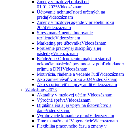
Zmeny v mzdovej oblasti od
01.01.2025
Videozáznam
Účtovanie nehnuteľností určených na
predaj
Videozáznam
Zmeny v mzdovej agende v priebehu roku
2024
Videozáznam
Stress manažment a budovanie
reziliencie
Videozáznam
Marketing pre účtovníka
Videozáznam
Porušenie pracovnej disciplíny a jej
následky
Videozáznam
Krádežou / Odcudzením majetku starosti
nekončia: následné povinnosti z pohľadu dane z
príjmu a DPH
Videozáznam
Motivácia, riadenie a vedenie ľudí
Videozáznam
Ako zamestnávať v roku 2024
Videozáznam
Ako sa pripraviť na prvý audit
Videozáznam
Workshopy 2023
Aktuality v mzdovej učtárni
Videozáznam
Výročná správa
Videozáznam
Digitálna éra a jej vplyv na účtovníctvo a
dane
Videozáznam
Vyrubovacie konanie v praxi
Videozáznam
Time manažment IV. generácie
Videozáznam
Flexibilita pracovného času a zmeny v