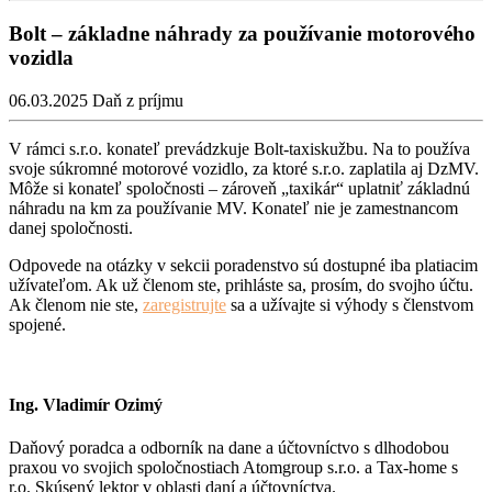
Bolt – základne náhrady za používanie motorového
vozidla
06.03.2025
Daň z príjmu
V rámci s.r.o. konateľ prevádzkuje Bolt-taxiskužbu. Na to používa
svoje súkromné motorové vozidlo, za ktoré s.r.o. zaplatila aj DzMV.
Môže si konateľ spoločnosti – zároveň „taxikár“ uplatniť základnú
náhradu na km za používanie MV. Konateľ nie je zamestnancom
danej spoločnosti.
Odpovede na otázky v sekcii poradenstvo sú dostupné iba platiacim
užívateľom. Ak už členom ste, prihláste sa, prosím, do svojho účtu.
Ak členom nie ste,
zaregistrujte
sa a užívajte si výhody s členstvom
spojené.
Ing. Vladimír Ozimý
Daňový poradca a odborník na dane a účtovníctvo s dlhodobou
praxou vo svojich spoločnostiach Atomgroup s.r.o. a Tax-home s
r.o. Skúsený lektor v oblasti daní a účtovníctva.