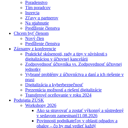
Poradenstvo
Tím poradcov
Inzercia
Zľavy u partnerov
Na stiahnutie
Predĺženie členstva
Chcem byť členom
Nový člen
Predĺženie členstva
Záznamy z konferencie
Praktické skúsenosti, rady a tipy v súvislosti s
digitalizáciou v účtovnej kancelárii
Zodpovednosť účtovníka vs. Zodpovednosť účtovnej
jednotky
Vybrané problémy z účtovníctva a daní a ich riešenie v
praxi
Digitalizácia a kyberbezpečnosť
Prezentácia možností a riešení digitalizácie
Transferové oceňovanie v roku 2024
Podujatia ZÚSK
Workshopy 2026
Ako sa stravovať a zostať výkonný a sústredený
v sedavom zamestnaní
11.08.2026
Povinnosti podnikateľov v oblasti odpadov a
obalov – čo by mal vedieť každý