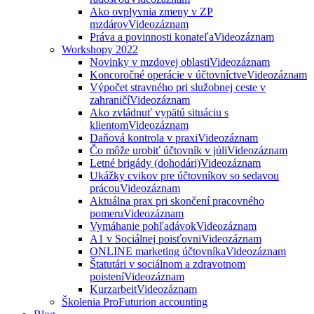
Ako ovplyvnia zmeny v ZP
mzdárov
Videozáznam
Práva a povinnosti konateľa
Videozáznam
Workshopy 2022
Novinky v mzdovej oblasti
Videozáznam
Koncoročné operácie v účtovníctve
Videozáznam
Výpočet stravného pri služobnej ceste v
zahraničí
Videozáznam
Ako zvládnuť vypätú situáciu s
klientom
Videozáznam
Daňová kontrola v praxi
Videozáznam
Čo môže urobiť účtovník v júli
Videozáznam
Letné brigády (dohodári)
Videozáznam
Ukážky cvikov pre účtovníkov so sedavou
prácou
Videozáznam
Aktuálna prax pri skončení pracovného
pomeru
Videozáznam
Vymáhanie pohľadávok
Videozáznam
A1 v Sociálnej poisťovni
Videozáznam
ONLINE marketing účtovníka
Videozáznam
Štatutári v sociálnom a zdravotnom
poistení
Videozáznam
Kurzarbeit
Videozáznam
Školenia ProFuturion accounting