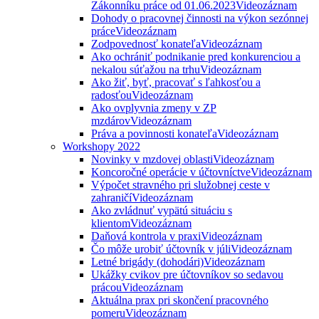
Zákonníku práce od 01.06.2023
Videozáznam
Dohody o pracovnej činnosti na výkon sezónnej
práce
Videozáznam
Zodpovednosť konateľa
Videozáznam
Ako ochrániť podnikanie pred konkurenciou a
nekalou súťažou na trhu
Videozáznam
Ako žiť, byť, pracovať s ľahkosťou a
radosťou
Videozáznam
Ako ovplyvnia zmeny v ZP
mzdárov
Videozáznam
Práva a povinnosti konateľa
Videozáznam
Workshopy 2022
Novinky v mzdovej oblasti
Videozáznam
Koncoročné operácie v účtovníctve
Videozáznam
Výpočet stravného pri služobnej ceste v
zahraničí
Videozáznam
Ako zvládnuť vypätú situáciu s
klientom
Videozáznam
Daňová kontrola v praxi
Videozáznam
Čo môže urobiť účtovník v júli
Videozáznam
Letné brigády (dohodári)
Videozáznam
Ukážky cvikov pre účtovníkov so sedavou
prácou
Videozáznam
Aktuálna prax pri skončení pracovného
pomeru
Videozáznam