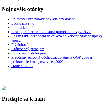
Najnovšie otázky
Príjmový / výdavkový pokladničný doklad
Likvidácia s.r.o.
Príloha k faktúre
Postup pri úmrtí zamestnanca (dlhodobo PN) voči ZP
Režim DPH pri dodaní trávnikového koberca vrátane úpravy
terénu
PN dohodára
Krátkodobý prenájom
Refakturácia dobropisu
Predčasný starobný dôchodca, uplatnená OOP 200€ a
prekročenie hrubej mzdy cez 200€
Odklad DPPO
Pridajte sa k nám