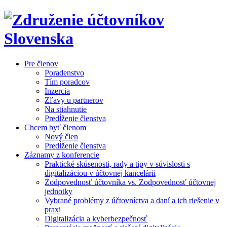
Pre členov
Poradenstvo
Tím poradcov
Inzercia
Zľavy u partnerov
Na stiahnutie
Predĺženie členstva
Chcem byť členom
Nový člen
Predĺženie členstva
Záznamy z konferencie
Praktické skúsenosti, rady a tipy v súvislosti s
digitalizáciou v účtovnej kancelárii
Zodpovednosť účtovníka vs. Zodpovednosť účtovnej
jednotky
Vybrané problémy z účtovníctva a daní a ich riešenie v
praxi
Digitalizácia a kyberbezpečnosť