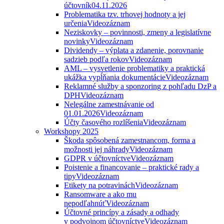
účtovník
04.11.2026
Problematika tzv. trhovej hodnoty a jej
určenia
Videozáznam
Neziskovky – povinnosti, zmeny a legislatívne
novinky
Videozáznam
Dividendy – výplata a zdanenie, porovnanie
sadzieb podľa rokov
Videozáznam
AML – vysvetlenie problematiky a praktická
ukážka vypĺňania dokumentácie
Videozáznam
Reklamné služby a sponzoring z pohľadu DzP a
DPH
Videozáznam
Nelegálne zamestnávanie od
01.01.2026
Videozáznam
Účty časového rozlíšenia
Videozáznam
Workshopy 2025
Škoda spôsobená zamestnancom, forma a
možnosti jej náhrady
Videozáznam
GDPR v účtovníctve
Videozáznam
Poistenie a financovanie – praktické rady a
tipy
Videozáznam
Etikety na potravinách
Videozáznam
Ransomware a ako mu
nepodľahnúť
Videozáznam
Účtovné princípy a zásady a odhady
v podvojnom účtovníctve
Videozáznam