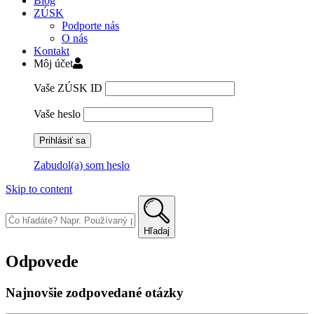
Blog
ZÚSK
Podporte nás
O nás
Kontakt
Môj účet
Vaše ZÚSK ID
Vaše heslo
Zabudol(a) som heslo
Skip to content
Hľadaj
Odpovede
Najnovšie zodpovedané otázky