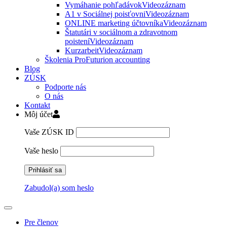
Vymáhanie pohľadávok
Videozáznam
A1 v Sociálnej poisťovni
Videozáznam
ONLINE marketing účtovníka
Videozáznam
Štatutári v sociálnom a zdravotnom
poistení
Videozáznam
Kurzarbeit
Videozáznam
Školenia ProFuturion accounting
Blog
ZÚSK
Podporte nás
O nás
Kontakt
Môj účet
Vaše ZÚSK ID
Vaše heslo
Zabudol(a) som heslo
Pre členov