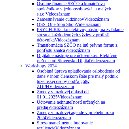
Osobné financie SZČO a konateľov /
spoločníkov v jednoosobových a malých
s.r.o.
Videozáznam
Zamestnávanie cudzincov
Videozáznam
OSS: One Stop Shop
Videozáznam
PSYCH-K® ako efektívny nástroj na zvládanie
stresu a každodenných výziev v profesii
účtovníka
Videozáznam
Transformácia SZČO na inú právnu formu z
pohľadu znalca
Videozáznam
Digitálne nástroje pre účtovníkov: Efektívne
riešenia od Slovensko.Digital
Videozáznam
Workshopy 2024
Osobitná úprava uplatňovania oslobodenia od
dane v inom členskom štáte pre malý podnik
tuzemskej osoby podľa §68g
ZDPH
Videozáznam
Zmeny v mzdovej oblasti od
01.01.2025
Videozáznam
Účtovanie nehnuteľností určených na
predaj
Videozáznam
Zmeny v mzdovej agende v priebehu roku
2024
Videozáznam
Stress manažment a budovanie
reziliencie
Videozáznam