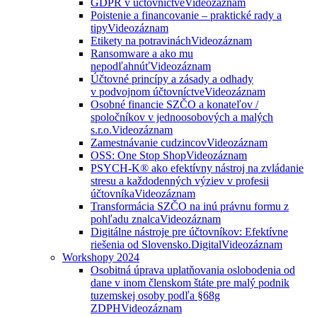
GDPR v účtovníctve
Videozáznam
Poistenie a financovanie – praktické rady a
tipy
Videozáznam
Etikety na potravinách
Videozáznam
Ransomware a ako mu
nepodľahnúť
Videozáznam
Účtovné princípy a zásady a odhady
v podvojnom účtovníctve
Videozáznam
Osobné financie SZČO a konateľov /
spoločníkov v jednoosobových a malých
s.r.o.
Videozáznam
Zamestnávanie cudzincov
Videozáznam
OSS: One Stop Shop
Videozáznam
PSYCH-K® ako efektívny nástroj na zvládanie
stresu a každodenných výziev v profesii
účtovníka
Videozáznam
Transformácia SZČO na inú právnu formu z
pohľadu znalca
Videozáznam
Digitálne nástroje pre účtovníkov: Efektívne
riešenia od Slovensko.Digital
Videozáznam
Workshopy 2024
Osobitná úprava uplatňovania oslobodenia od
dane v inom členskom štáte pre malý podnik
tuzemskej osoby podľa §68g
ZDPH
Videozáznam