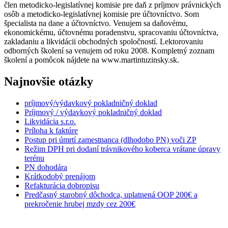
člen metodicko-legislatívnej komisie pre daň z príjmov právnických
osôb a metodicko-legislatívnej komisie pre účtovníctvo. Som
špecialista na dane a účtovníctvo. Venujem sa daňovému,
ekonomickému, účtovnému poradenstvu, spracovaniu účtovníctva,
zakladaniu a likvidácii obchodných spoločností. Lektorovaniu
odborných školení sa venujem od roku 2008. Kompletný zoznam
školení a pomôcok nájdete na www.martintuzinsky.sk.
Najnovšie otázky
príjmový/výdavkový pokladničný doklad
Príjmový / výdavkový pokladničný doklad
Likvidácia s.r.o.
Príloha k faktúre
Postup pri úmrtí zamestnanca (dlhodobo PN) voči ZP
Režim DPH pri dodaní trávnikového koberca vrátane úpravy
terénu
PN dohodára
Krátkodobý prenájom
Refakturácia dobropisu
Predčasný starobný dôchodca, uplatnená OOP 200€ a
prekročenie hrubej mzdy cez 200€