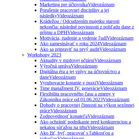
Marketing pre účtovníka
Videozáznam
Porušenie pracovnej disciplíny a jej
následky
Videozáznam
Krádežou / Odcudzením majetku starosti
nekončia: následné povinnosti z pohľadu dane z
príjmu a DPH
Videozáznam
Motivácia, riadenie a vedenie ľudí
Videozáznam
Ako zamestnávať v roku 2024
Videozáznam
Ako sa pripraviť na prvý audit
Videozáznam
Workshopy 2023
Aktuality v mzdovej učtárni
Videozáznam
Výročná správa
Videozáznam
Digitálna éra a jej vplyv na účtovníctvo a
dane
Videozáznam
Vyrubovacie konanie v praxi
Videozáznam
Time manažment IV. generácie
Videozáznam
Flexibilita pracovného času a zmeny v
Zákonníku práce od 01.06.2023
Videozáznam
Dohody o pracovnej činnosti na výkon sezónnej
práce
Videozáznam
Zodpovednosť konateľa
Videozáznam
Ako ochrániť podnikanie pred konkurenciou a
nekalou súťažou na trhu
Videozáznam
Ako žiť, byť, pracovať s ľahkosťou a
radosťou
Videozáznam