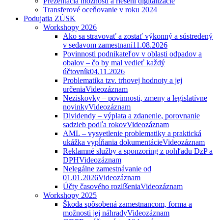
Prezentácia možností a riešení digitalizácie
Transferové oceňovanie v roku 2024
Podujatia ZÚSK
Workshopy 2026
Ako sa stravovať a zostať výkonný a sústredený
v sedavom zamestnaní
11.08.2026
Povinnosti podnikateľov v oblasti odpadov a
obalov – čo by mal vedieť každý
účtovník
04.11.2026
Problematika tzv. trhovej hodnoty a jej
určenia
Videozáznam
Neziskovky – povinnosti, zmeny a legislatívne
novinky
Videozáznam
Dividendy – výplata a zdanenie, porovnanie
sadzieb podľa rokov
Videozáznam
AML – vysvetlenie problematiky a praktická
ukážka vypĺňania dokumentácie
Videozáznam
Reklamné služby a sponzoring z pohľadu DzP a
DPH
Videozáznam
Nelegálne zamestnávanie od
01.01.2026
Videozáznam
Účty časového rozlíšenia
Videozáznam
Workshopy 2025
Škoda spôsobená zamestnancom, forma a
možnosti jej náhrady
Videozáznam