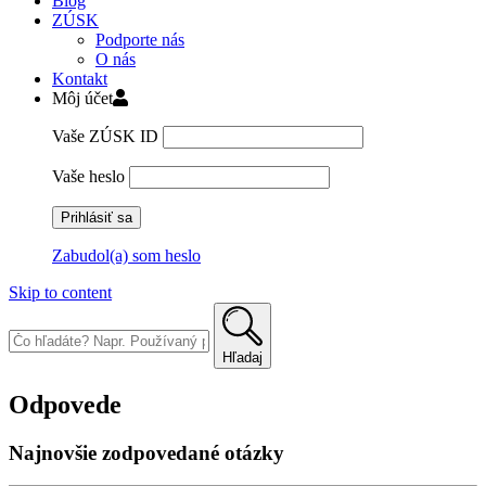
Blog
ZÚSK
Podporte nás
O nás
Kontakt
Môj účet
Vaše ZÚSK ID
Vaše heslo
Zabudol(a) som heslo
Skip to content
Hľadaj
Odpovede
Najnovšie zodpovedané otázky