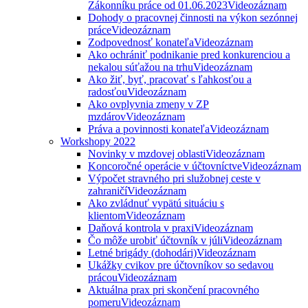
Zákonníku práce od 01.06.2023
Videozáznam
Dohody o pracovnej činnosti na výkon sezónnej
práce
Videozáznam
Zodpovednosť konateľa
Videozáznam
Ako ochrániť podnikanie pred konkurenciou a
nekalou súťažou na trhu
Videozáznam
Ako žiť, byť, pracovať s ľahkosťou a
radosťou
Videozáznam
Ako ovplyvnia zmeny v ZP
mzdárov
Videozáznam
Práva a povinnosti konateľa
Videozáznam
Workshopy 2022
Novinky v mzdovej oblasti
Videozáznam
Koncoročné operácie v účtovníctve
Videozáznam
Výpočet stravného pri služobnej ceste v
zahraničí
Videozáznam
Ako zvládnuť vypätú situáciu s
klientom
Videozáznam
Daňová kontrola v praxi
Videozáznam
Čo môže urobiť účtovník v júli
Videozáznam
Letné brigády (dohodári)
Videozáznam
Ukážky cvikov pre účtovníkov so sedavou
prácou
Videozáznam
Aktuálna prax pri skončení pracovného
pomeru
Videozáznam