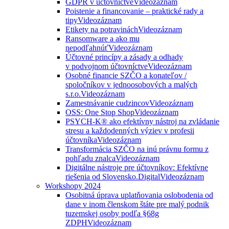
GDPR v účtovníctve
Videozáznam
Poistenie a financovanie – praktické rady a
tipy
Videozáznam
Etikety na potravinách
Videozáznam
Ransomware a ako mu
nepodľahnúť
Videozáznam
Účtovné princípy a zásady a odhady
v podvojnom účtovníctve
Videozáznam
Osobné financie SZČO a konateľov /
spoločníkov v jednoosobových a malých
s.r.o.
Videozáznam
Zamestnávanie cudzincov
Videozáznam
OSS: One Stop Shop
Videozáznam
PSYCH-K® ako efektívny nástroj na zvládanie
stresu a každodenných výziev v profesii
účtovníka
Videozáznam
Transformácia SZČO na inú právnu formu z
pohľadu znalca
Videozáznam
Digitálne nástroje pre účtovníkov: Efektívne
riešenia od Slovensko.Digital
Videozáznam
Workshopy 2024
Osobitná úprava uplatňovania oslobodenia od
dane v inom členskom štáte pre malý podnik
tuzemskej osoby podľa §68g
ZDPH
Videozáznam