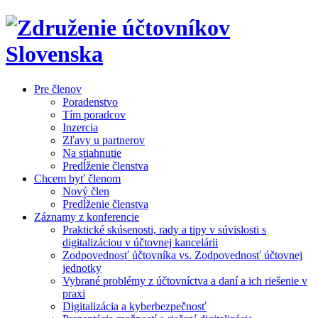
Pre členov
Poradenstvo
Tím poradcov
Inzercia
Zľavy u partnerov
Na stiahnutie
Predĺženie členstva
Chcem byť členom
Nový člen
Predĺženie členstva
Záznamy z konferencie
Praktické skúsenosti, rady a tipy v súvislosti s
digitalizáciou v účtovnej kancelárii
Zodpovednosť účtovníka vs. Zodpovednosť účtovnej
jednotky
Vybrané problémy z účtovníctva a daní a ich riešenie v
praxi
Digitalizácia a kyberbezpečnosť