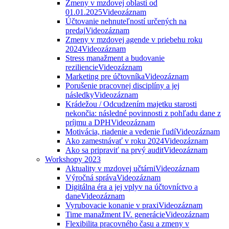
Zmeny v mzdovej oblasti od
01.01.2025
Videozáznam
Účtovanie nehnuteľností určených na
predaj
Videozáznam
Zmeny v mzdovej agende v priebehu roku
2024
Videozáznam
Stress manažment a budovanie
reziliencie
Videozáznam
Marketing pre účtovníka
Videozáznam
Porušenie pracovnej disciplíny a jej
následky
Videozáznam
Krádežou / Odcudzením majetku starosti
nekončia: následné povinnosti z pohľadu dane z
príjmu a DPH
Videozáznam
Motivácia, riadenie a vedenie ľudí
Videozáznam
Ako zamestnávať v roku 2024
Videozáznam
Ako sa pripraviť na prvý audit
Videozáznam
Workshopy 2023
Aktuality v mzdovej učtárni
Videozáznam
Výročná správa
Videozáznam
Digitálna éra a jej vplyv na účtovníctvo a
dane
Videozáznam
Vyrubovacie konanie v praxi
Videozáznam
Time manažment IV. generácie
Videozáznam
Flexibilita pracovného času a zmeny v