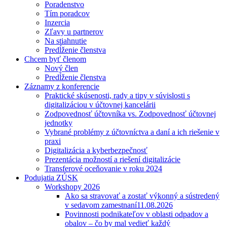
Poradenstvo
Tím poradcov
Inzercia
Zľavy u partnerov
Na stiahnutie
Predĺženie členstva
Chcem byť členom
Nový člen
Predĺženie členstva
Záznamy z konferencie
Praktické skúsenosti, rady a tipy v súvislosti s
digitalizáciou v účtovnej kancelárii
Zodpovednosť účtovníka vs. Zodpovednosť účtovnej
jednotky
Vybrané problémy z účtovníctva a daní a ich riešenie v
praxi
Digitalizácia a kyberbezpečnosť
Prezentácia možností a riešení digitalizácie
Transferové oceňovanie v roku 2024
Podujatia ZÚSK
Workshopy 2026
Ako sa stravovať a zostať výkonný a sústredený
v sedavom zamestnaní
11.08.2026
Povinnosti podnikateľov v oblasti odpadov a
obalov – čo by mal vedieť každý