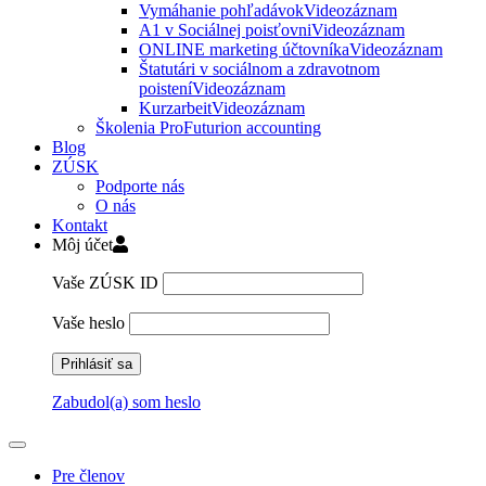
Vymáhanie pohľadávok
Videozáznam
A1 v Sociálnej poisťovni
Videozáznam
ONLINE marketing účtovníka
Videozáznam
Štatutári v sociálnom a zdravotnom
poistení
Videozáznam
Kurzarbeit
Videozáznam
Školenia ProFuturion accounting
Blog
ZÚSK
Podporte nás
O nás
Kontakt
Môj účet
Vaše ZÚSK ID
Vaše heslo
Zabudol(a) som heslo
Pre členov