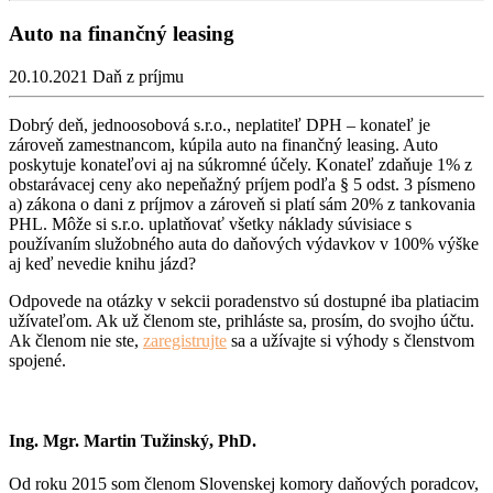
Auto na finančný leasing
20.10.2021
Daň z príjmu
Dobrý deň, jednoosobová s.r.o., neplatiteľ DPH – konateľ je
zároveň zamestnancom, kúpila auto na finančný leasing. Auto
poskytuje konateľovi aj na súkromné účely. Konateľ zdaňuje 1% z
obstarávacej ceny ako nepeňažný príjem podľa § 5 odst. 3 písmeno
a) zákona o dani z príjmov a zároveň si platí sám 20% z tankovania
PHL. Môže si s.r.o. uplatňovať všetky náklady súvisiace s
používaním služobného auta do daňových výdavkov v 100% výške
aj keď nevedie knihu jázd?
Odpovede na otázky v sekcii poradenstvo sú dostupné iba platiacim
užívateľom. Ak už členom ste, prihláste sa, prosím, do svojho účtu.
Ak členom nie ste,
zaregistrujte
sa a užívajte si výhody s členstvom
spojené.
Ing. Mgr. Martin Tužinský, PhD.
Od roku 2015 som členom Slovenskej komory daňových poradcov,