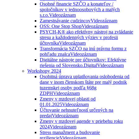
Osobné financie SZČO a konateľov /
spoločníkov v jednoosobových a malých
s.r.o.
Videozáznam
Zamestnávanie cudzincov
Videozáznam
OSS: One Stop Shop
Videozáznam
PSYCH-K® ako efektívny nástroj na zvládanie
stresu a každodenných výziev v profesii
účtovníka
Videozáznam
Transformácia SZČO na inú právnu formu z
pohľadu znalca
Videozáznam
Digitálne nástroje pre účtovníkov: Efektívne
riešenia od Slovensko.Digital
Videozáznam
Workshopy 2024
Osobitná úprava uplatňovania oslobodenia od
dane v inom členskom štáte pre malý podnik
tuzemskej osoby podľa §68g
ZDPH
Videozáznam
Zmeny v mzdovej oblasti od
01.01.2025
Videozáznam
Účtovanie nehnuteľností určených na
predaj
Videozáznam
Zmeny v mzdovej agende v priebehu roku
2024
Videozáznam
Stress manažment a budovanie
reziliencie
Videozáznam