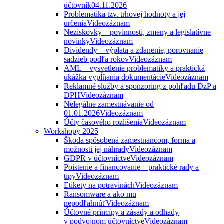
účtovník
04.11.2026
Problematika tzv. trhovej hodnoty a jej
určenia
Videozáznam
Neziskovky – povinnosti, zmeny a legislatívne
novinky
Videozáznam
Dividendy – výplata a zdanenie, porovnanie
sadzieb podľa rokov
Videozáznam
AML – vysvetlenie problematiky a praktická
ukážka vypĺňania dokumentácie
Videozáznam
Reklamné služby a sponzoring z pohľadu DzP a
DPH
Videozáznam
Nelegálne zamestnávanie od
01.01.2026
Videozáznam
Účty časového rozlíšenia
Videozáznam
Workshopy 2025
Škoda spôsobená zamestnancom, forma a
možnosti jej náhrady
Videozáznam
GDPR v účtovníctve
Videozáznam
Poistenie a financovanie – praktické rady a
tipy
Videozáznam
Etikety na potravinách
Videozáznam
Ransomware a ako mu
nepodľahnúť
Videozáznam
Účtovné princípy a zásady a odhady
v podvojnom účtovníctve
Videozáznam