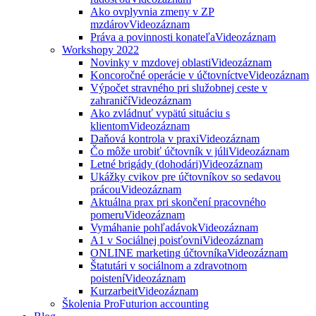
Ako ovplyvnia zmeny v ZP
mzdárov
Videozáznam
Práva a povinnosti konateľa
Videozáznam
Workshopy 2022
Novinky v mzdovej oblasti
Videozáznam
Koncoročné operácie v účtovníctve
Videozáznam
Výpočet stravného pri služobnej ceste v
zahraničí
Videozáznam
Ako zvládnuť vypätú situáciu s
klientom
Videozáznam
Daňová kontrola v praxi
Videozáznam
Čo môže urobiť účtovník v júli
Videozáznam
Letné brigády (dohodári)
Videozáznam
Ukážky cvikov pre účtovníkov so sedavou
prácou
Videozáznam
Aktuálna prax pri skončení pracovného
pomeru
Videozáznam
Vymáhanie pohľadávok
Videozáznam
A1 v Sociálnej poisťovni
Videozáznam
ONLINE marketing účtovníka
Videozáznam
Štatutári v sociálnom a zdravotnom
poistení
Videozáznam
Kurzarbeit
Videozáznam
Školenia ProFuturion accounting