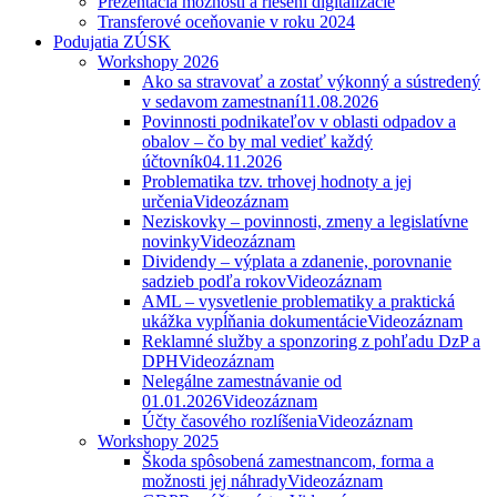
Prezentácia možností a riešení digitalizácie
Transferové oceňovanie v roku 2024
Podujatia ZÚSK
Workshopy 2026
Ako sa stravovať a zostať výkonný a sústredený
v sedavom zamestnaní
11.08.2026
Povinnosti podnikateľov v oblasti odpadov a
obalov – čo by mal vedieť každý
účtovník
04.11.2026
Problematika tzv. trhovej hodnoty a jej
určenia
Videozáznam
Neziskovky – povinnosti, zmeny a legislatívne
novinky
Videozáznam
Dividendy – výplata a zdanenie, porovnanie
sadzieb podľa rokov
Videozáznam
AML – vysvetlenie problematiky a praktická
ukážka vypĺňania dokumentácie
Videozáznam
Reklamné služby a sponzoring z pohľadu DzP a
DPH
Videozáznam
Nelegálne zamestnávanie od
01.01.2026
Videozáznam
Účty časového rozlíšenia
Videozáznam
Workshopy 2025
Škoda spôsobená zamestnancom, forma a
možnosti jej náhrady
Videozáznam