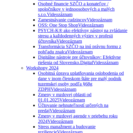
Osobné financie SZČO a konateľov /
spoločníkov v jednoosobových a malých
s.r.o.
Videozáznam
Zamestnávanie cudzincov
Videozáznam
OSS: One Stop Shop
Videozáznam
PSYCH-K® ako efektívny nástroj na zvládanie
stresu a každodenných výziev v profesii
účtovníka
Videozáznam
Transformácia SZČO na inú právnu formu z
pohľadu znalca
Videozáznam
Digitálne nástroje pre účtovníkov: Efektívne
riešenia od Slovensko.Digital
Videozáznam
Workshopy 2024
Osobitná úprava uplatňovania oslobodenia od
dane v inom členskom štáte pre malý podnik
tuzemskej osoby podľa §68g
ZDPH
Videozáznam
Zmeny v mzdovej oblasti od
01.01.2025
Videozáznam
Účtovanie nehnuteľností určených na
predaj
Videozáznam
Zmeny v mzdovej agende v priebehu roku
2024
Videozáznam
Stress manažment a budovanie
reziliencie
Videozáznam