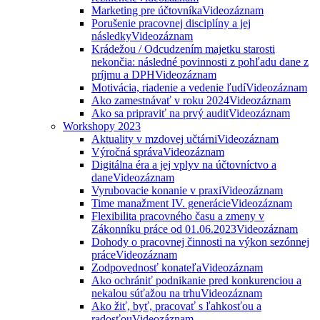
Marketing pre účtovníka
Videozáznam
Porušenie pracovnej disciplíny a jej
následky
Videozáznam
Krádežou / Odcudzením majetku starosti
nekončia: následné povinnosti z pohľadu dane z
príjmu a DPH
Videozáznam
Motivácia, riadenie a vedenie ľudí
Videozáznam
Ako zamestnávať v roku 2024
Videozáznam
Ako sa pripraviť na prvý audit
Videozáznam
Workshopy 2023
Aktuality v mzdovej učtárni
Videozáznam
Výročná správa
Videozáznam
Digitálna éra a jej vplyv na účtovníctvo a
dane
Videozáznam
Vyrubovacie konanie v praxi
Videozáznam
Time manažment IV. generácie
Videozáznam
Flexibilita pracovného času a zmeny v
Zákonníku práce od 01.06.2023
Videozáznam
Dohody o pracovnej činnosti na výkon sezónnej
práce
Videozáznam
Zodpovednosť konateľa
Videozáznam
Ako ochrániť podnikanie pred konkurenciou a
nekalou súťažou na trhu
Videozáznam
Ako žiť, byť, pracovať s ľahkosťou a
radosťou
Videozáznam