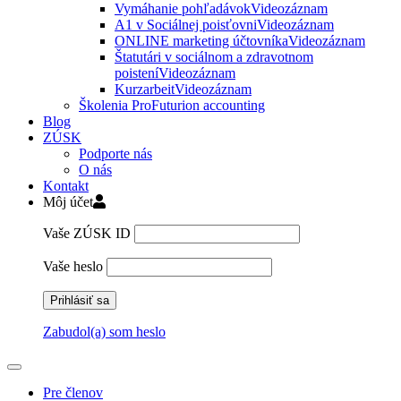
Vymáhanie pohľadávok
Videozáznam
A1 v Sociálnej poisťovni
Videozáznam
ONLINE marketing účtovníka
Videozáznam
Štatutári v sociálnom a zdravotnom
poistení
Videozáznam
Kurzarbeit
Videozáznam
Školenia ProFuturion accounting
Blog
ZÚSK
Podporte nás
O nás
Kontakt
Môj účet
Vaše ZÚSK ID
Vaše heslo
Zabudol(a) som heslo
Pre členov