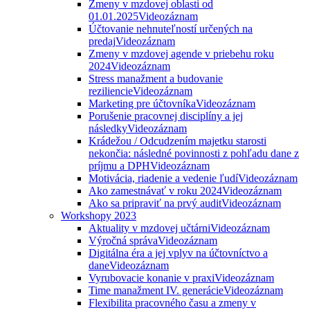
Zmeny v mzdovej oblasti od
01.01.2025
Videozáznam
Účtovanie nehnuteľností určených na
predaj
Videozáznam
Zmeny v mzdovej agende v priebehu roku
2024
Videozáznam
Stress manažment a budovanie
reziliencie
Videozáznam
Marketing pre účtovníka
Videozáznam
Porušenie pracovnej disciplíny a jej
následky
Videozáznam
Krádežou / Odcudzením majetku starosti
nekončia: následné povinnosti z pohľadu dane z
príjmu a DPH
Videozáznam
Motivácia, riadenie a vedenie ľudí
Videozáznam
Ako zamestnávať v roku 2024
Videozáznam
Ako sa pripraviť na prvý audit
Videozáznam
Workshopy 2023
Aktuality v mzdovej učtárni
Videozáznam
Výročná správa
Videozáznam
Digitálna éra a jej vplyv na účtovníctvo a
dane
Videozáznam
Vyrubovacie konanie v praxi
Videozáznam
Time manažment IV. generácie
Videozáznam
Flexibilita pracovného času a zmeny v