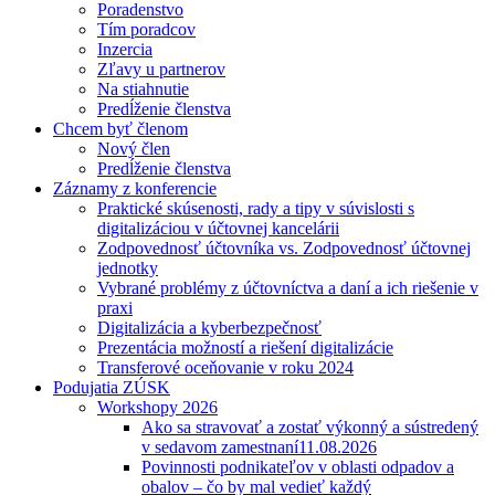
Poradenstvo
Tím poradcov
Inzercia
Zľavy u partnerov
Na stiahnutie
Predĺženie členstva
Chcem byť členom
Nový člen
Predĺženie členstva
Záznamy z konferencie
Praktické skúsenosti, rady a tipy v súvislosti s
digitalizáciou v účtovnej kancelárii
Zodpovednosť účtovníka vs. Zodpovednosť účtovnej
jednotky
Vybrané problémy z účtovníctva a daní a ich riešenie v
praxi
Digitalizácia a kyberbezpečnosť
Prezentácia možností a riešení digitalizácie
Transferové oceňovanie v roku 2024
Podujatia ZÚSK
Workshopy 2026
Ako sa stravovať a zostať výkonný a sústredený
v sedavom zamestnaní
11.08.2026
Povinnosti podnikateľov v oblasti odpadov a
obalov – čo by mal vedieť každý