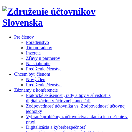
Pre členov
Poradenstvo
Tím poradcov
Inzercia
Zľavy u partnerov
Na stiahnutie
Predĺženie členstva
Chcem byť členom
Nový člen
Predĺženie členstva
Záznamy z konferencie
Praktické skúsenosti, rady a tipy v súvislosti s
digitalizáciou v účtovnej kancelárii
Zodpovednosť účtovníka vs. Zodpovednosť účtovnej
jednotky
Vybrané problémy z účtovníctva a daní a ich riešenie v
praxi
Digitalizácia a kyberbezpečnosť