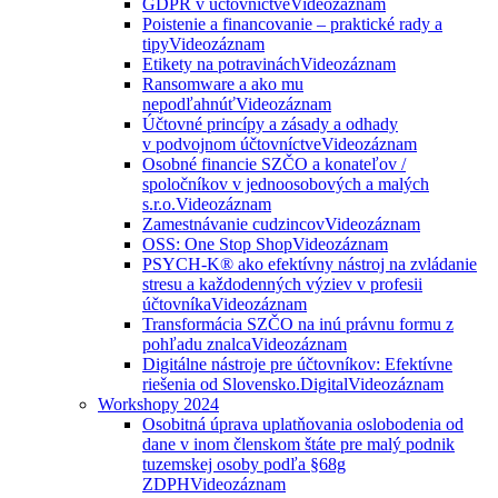
GDPR v účtovníctve
Videozáznam
Poistenie a financovanie – praktické rady a
tipy
Videozáznam
Etikety na potravinách
Videozáznam
Ransomware a ako mu
nepodľahnúť
Videozáznam
Účtovné princípy a zásady a odhady
v podvojnom účtovníctve
Videozáznam
Osobné financie SZČO a konateľov /
spoločníkov v jednoosobových a malých
s.r.o.
Videozáznam
Zamestnávanie cudzincov
Videozáznam
OSS: One Stop Shop
Videozáznam
PSYCH-K® ako efektívny nástroj na zvládanie
stresu a každodenných výziev v profesii
účtovníka
Videozáznam
Transformácia SZČO na inú právnu formu z
pohľadu znalca
Videozáznam
Digitálne nástroje pre účtovníkov: Efektívne
riešenia od Slovensko.Digital
Videozáznam
Workshopy 2024
Osobitná úprava uplatňovania oslobodenia od
dane v inom členskom štáte pre malý podnik
tuzemskej osoby podľa §68g
ZDPH
Videozáznam