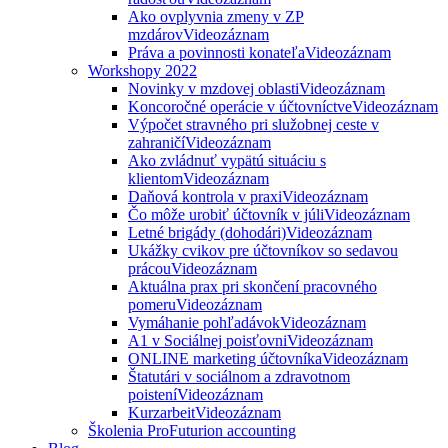
Ako ovplyvnia zmeny v ZP
mzdárov
Videozáznam
Práva a povinnosti konateľa
Videozáznam
Workshopy 2022
Novinky v mzdovej oblasti
Videozáznam
Koncoročné operácie v účtovníctve
Videozáznam
Výpočet stravného pri služobnej ceste v
zahraničí
Videozáznam
Ako zvládnuť vypätú situáciu s
klientom
Videozáznam
Daňová kontrola v praxi
Videozáznam
Čo môže urobiť účtovník v júli
Videozáznam
Letné brigády (dohodári)
Videozáznam
Ukážky cvikov pre účtovníkov so sedavou
prácou
Videozáznam
Aktuálna prax pri skončení pracovného
pomeru
Videozáznam
Vymáhanie pohľadávok
Videozáznam
A1 v Sociálnej poisťovni
Videozáznam
ONLINE marketing účtovníka
Videozáznam
Štatutári v sociálnom a zdravotnom
poistení
Videozáznam
Kurzarbeit
Videozáznam
Školenia ProFuturion accounting