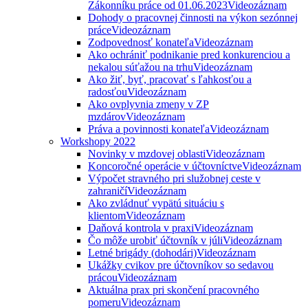
Zákonníku práce od 01.06.2023
Videozáznam
Dohody o pracovnej činnosti na výkon sezónnej
práce
Videozáznam
Zodpovednosť konateľa
Videozáznam
Ako ochrániť podnikanie pred konkurenciou a
nekalou súťažou na trhu
Videozáznam
Ako žiť, byť, pracovať s ľahkosťou a
radosťou
Videozáznam
Ako ovplyvnia zmeny v ZP
mzdárov
Videozáznam
Práva a povinnosti konateľa
Videozáznam
Workshopy 2022
Novinky v mzdovej oblasti
Videozáznam
Koncoročné operácie v účtovníctve
Videozáznam
Výpočet stravného pri služobnej ceste v
zahraničí
Videozáznam
Ako zvládnuť vypätú situáciu s
klientom
Videozáznam
Daňová kontrola v praxi
Videozáznam
Čo môže urobiť účtovník v júli
Videozáznam
Letné brigády (dohodári)
Videozáznam
Ukážky cvikov pre účtovníkov so sedavou
prácou
Videozáznam
Aktuálna prax pri skončení pracovného
pomeru
Videozáznam