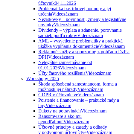
účtovník
04.11.2026
Problematika tzv. trhovej hodnoty a jej
určenia
Videozáznam
Neziskovky – povinnosti, zmeny a legislatívne
novinky
Videozáznam
Dividendy – výplata a zdanenie, porovnanie
sadzieb podľa rokov
Videozáznam
AML – vysvetlenie problematiky a praktická
ukážka vypĺňania dokumentácie
Videozáznam
Reklamné služby a sponzoring z pohľadu DzP a
DPH
Videozáznam
Nelegálne zamestnávanie od
01.01.2026
Videozáznam
Účty časového rozlíšenia
Videozáznam
Workshopy 2025
Škoda spôsobená zamestnancom, forma a
možnosti jej náhrady
Videozáznam
GDPR v účtovníctve
Videozáznam
Poistenie a financovanie – praktické rady a
tipy
Videozáznam
Etikety na potravinách
Videozáznam
Ransomware a ako mu
nepodľahnúť
Videozáznam
Účtovné princípy a zásady a odhady
v podvojnom účtovníctve
Videozáznam