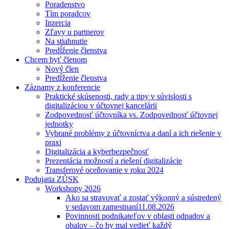
Poradenstvo
Tím poradcov
Inzercia
Zľavy u partnerov
Na stiahnutie
Predĺženie členstva
Chcem byť členom
Nový člen
Predĺženie členstva
Záznamy z konferencie
Praktické skúsenosti, rady a tipy v súvislosti s
digitalizáciou v účtovnej kancelárii
Zodpovednosť účtovníka vs. Zodpovednosť účtovnej
jednotky
Vybrané problémy z účtovníctva a daní a ich riešenie v
praxi
Digitalizácia a kyberbezpečnosť
Prezentácia možností a riešení digitalizácie
Transferové oceňovanie v roku 2024
Podujatia ZÚSK
Workshopy 2026
Ako sa stravovať a zostať výkonný a sústredený
v sedavom zamestnaní
11.08.2026
Povinnosti podnikateľov v oblasti odpadov a
obalov – čo by mal vedieť každý