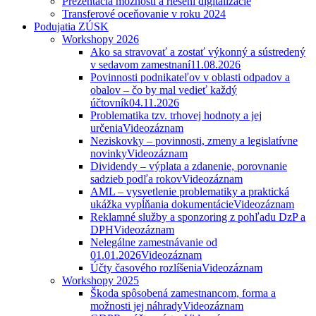
Prezentácia možností a riešení digitalizácie
Transferové oceňovanie v roku 2024
Podujatia ZÚSK
Workshopy 2026
Ako sa stravovať a zostať výkonný a sústredený
v sedavom zamestnaní
11.08.2026
Povinnosti podnikateľov v oblasti odpadov a
obalov – čo by mal vedieť každý
účtovník
04.11.2026
Problematika tzv. trhovej hodnoty a jej
určenia
Videozáznam
Neziskovky – povinnosti, zmeny a legislatívne
novinky
Videozáznam
Dividendy – výplata a zdanenie, porovnanie
sadzieb podľa rokov
Videozáznam
AML – vysvetlenie problematiky a praktická
ukážka vypĺňania dokumentácie
Videozáznam
Reklamné služby a sponzoring z pohľadu DzP a
DPH
Videozáznam
Nelegálne zamestnávanie od
01.01.2026
Videozáznam
Účty časového rozlíšenia
Videozáznam
Workshopy 2025
Škoda spôsobená zamestnancom, forma a
možnosti jej náhrady
Videozáznam