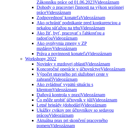
Zákonníku práce od 01.06.2023
Videozáznam
Dohody o pracovnej činnosti na výkon sezónnej
práce
Videozáznam
Zodpovednosť konateľa
Videozáznam
Ako ochrániť podnikanie pred konkurenciou a
nekalou súťažou na trhu
Videozáznam
Ako žiť, byť, pracovať s ľahkosťou a
radosťou
Videozáznam
Ako ovplyvnia zmeny v ZP
mzdárov
Videozáznam
Práva a povinnosti konateľa
Videozáznam
Workshopy 2022
Novinky v mzdovej oblasti
Videozáznam
Koncoročné operácie v účtovníctve
Videozáznam
Výpočet stravného pri služobnej ceste v
zahraničí
Videozáznam
Ako zvládnuť vypätú situáciu s
klientom
Videozáznam
Daňová kontrola v praxi
Videozáznam
Čo môže urobiť účtovník v júli
Videozáznam
Letné brigády (dohodári)
Videozáznam
Ukážky cvikov pre účtovníkov so sedavou
prácou
Videozáznam
Aktuálna prax pri skončení pracovného
pomeru
Videozáznam