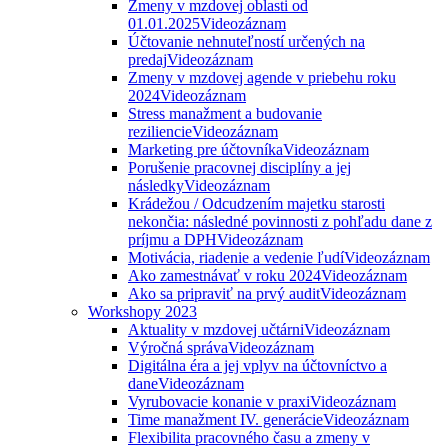
Zmeny v mzdovej oblasti od
01.01.2025
Videozáznam
Účtovanie nehnuteľností určených na
predaj
Videozáznam
Zmeny v mzdovej agende v priebehu roku
2024
Videozáznam
Stress manažment a budovanie
reziliencie
Videozáznam
Marketing pre účtovníka
Videozáznam
Porušenie pracovnej disciplíny a jej
následky
Videozáznam
Krádežou / Odcudzením majetku starosti
nekončia: následné povinnosti z pohľadu dane z
príjmu a DPH
Videozáznam
Motivácia, riadenie a vedenie ľudí
Videozáznam
Ako zamestnávať v roku 2024
Videozáznam
Ako sa pripraviť na prvý audit
Videozáznam
Workshopy 2023
Aktuality v mzdovej učtárni
Videozáznam
Výročná správa
Videozáznam
Digitálna éra a jej vplyv na účtovníctvo a
dane
Videozáznam
Vyrubovacie konanie v praxi
Videozáznam
Time manažment IV. generácie
Videozáznam
Flexibilita pracovného času a zmeny v