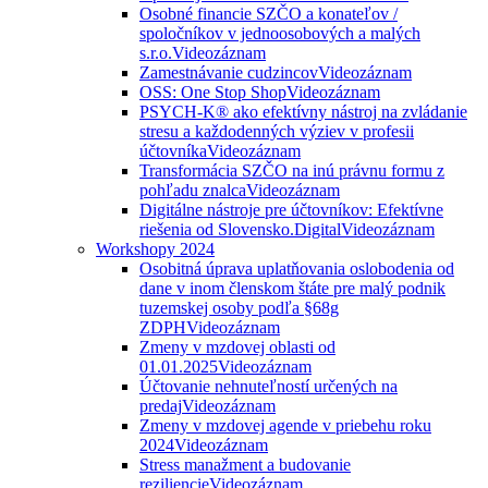
Osobné financie SZČO a konateľov /
spoločníkov v jednoosobových a malých
s.r.o.
Videozáznam
Zamestnávanie cudzincov
Videozáznam
OSS: One Stop Shop
Videozáznam
PSYCH-K® ako efektívny nástroj na zvládanie
stresu a každodenných výziev v profesii
účtovníka
Videozáznam
Transformácia SZČO na inú právnu formu z
pohľadu znalca
Videozáznam
Digitálne nástroje pre účtovníkov: Efektívne
riešenia od Slovensko.Digital
Videozáznam
Workshopy 2024
Osobitná úprava uplatňovania oslobodenia od
dane v inom členskom štáte pre malý podnik
tuzemskej osoby podľa §68g
ZDPH
Videozáznam
Zmeny v mzdovej oblasti od
01.01.2025
Videozáznam
Účtovanie nehnuteľností určených na
predaj
Videozáznam
Zmeny v mzdovej agende v priebehu roku
2024
Videozáznam
Stress manažment a budovanie
reziliencie
Videozáznam