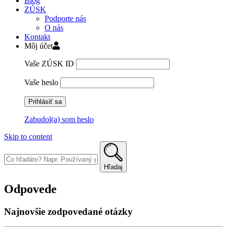
Blog
ZÚSK
Podporte nás
O nás
Kontakt
Môj účet
Vaše ZÚSK ID
Vaše heslo
Zabudol(a) som heslo
Skip to content
Hľadaj
Odpovede
Najnovšie zodpovedané otázky