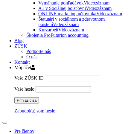
Vymáhanie pohľadávok
Videozáznam
A1 v Sociálnej poisťovni
Videozáznam
ONLINE marketing účtovníka
Videozáznam
Štatutári v sociálnom a zdravotnom
poistení
Videozáznam
Kurzarbeit
Videozáznam
Školenia ProFuturion accounting
Blog
ZÚSK
Podporte nás
O nás
Kontakt
Môj účet
Vaše ZÚSK ID
Vaše heslo
Zabudol(a) som heslo
Pre členov