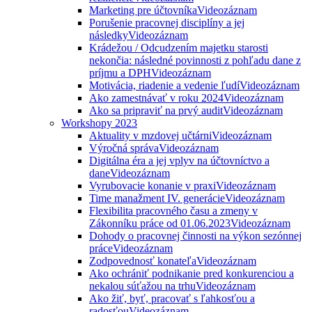
Marketing pre účtovníka
Videozáznam
Porušenie pracovnej disciplíny a jej
následky
Videozáznam
Krádežou / Odcudzením majetku starosti
nekončia: následné povinnosti z pohľadu dane z
príjmu a DPH
Videozáznam
Motivácia, riadenie a vedenie ľudí
Videozáznam
Ako zamestnávať v roku 2024
Videozáznam
Ako sa pripraviť na prvý audit
Videozáznam
Workshopy 2023
Aktuality v mzdovej učtárni
Videozáznam
Výročná správa
Videozáznam
Digitálna éra a jej vplyv na účtovníctvo a
dane
Videozáznam
Vyrubovacie konanie v praxi
Videozáznam
Time manažment IV. generácie
Videozáznam
Flexibilita pracovného času a zmeny v
Zákonníku práce od 01.06.2023
Videozáznam
Dohody o pracovnej činnosti na výkon sezónnej
práce
Videozáznam
Zodpovednosť konateľa
Videozáznam
Ako ochrániť podnikanie pred konkurenciou a
nekalou súťažou na trhu
Videozáznam
Ako žiť, byť, pracovať s ľahkosťou a
radosťou
Videozáznam