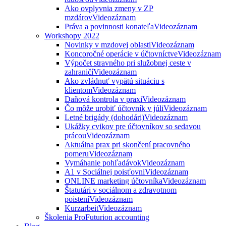
Ako ovplyvnia zmeny v ZP
mzdárov
Videozáznam
Práva a povinnosti konateľa
Videozáznam
Workshopy 2022
Novinky v mzdovej oblasti
Videozáznam
Koncoročné operácie v účtovníctve
Videozáznam
Výpočet stravného pri služobnej ceste v
zahraničí
Videozáznam
Ako zvládnuť vypätú situáciu s
klientom
Videozáznam
Daňová kontrola v praxi
Videozáznam
Čo môže urobiť účtovník v júli
Videozáznam
Letné brigády (dohodári)
Videozáznam
Ukážky cvikov pre účtovníkov so sedavou
prácou
Videozáznam
Aktuálna prax pri skončení pracovného
pomeru
Videozáznam
Vymáhanie pohľadávok
Videozáznam
A1 v Sociálnej poisťovni
Videozáznam
ONLINE marketing účtovníka
Videozáznam
Štatutári v sociálnom a zdravotnom
poistení
Videozáznam
Kurzarbeit
Videozáznam
Školenia ProFuturion accounting