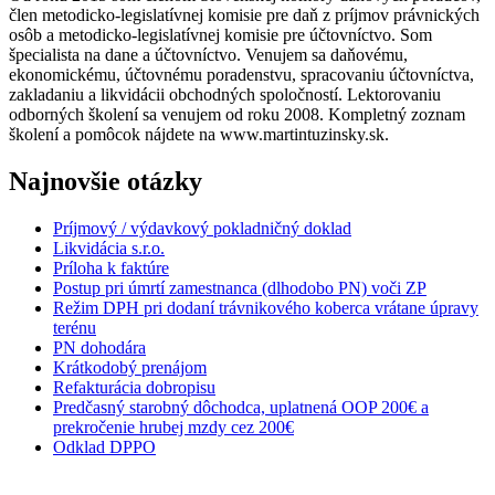
člen metodicko-legislatívnej komisie pre daň z príjmov právnických
osôb a metodicko-legislatívnej komisie pre účtovníctvo. Som
špecialista na dane a účtovníctvo. Venujem sa daňovému,
ekonomickému, účtovnému poradenstvu, spracovaniu účtovníctva,
zakladaniu a likvidácii obchodných spoločností. Lektorovaniu
odborných školení sa venujem od roku 2008. Kompletný zoznam
školení a pomôcok nájdete na www.martintuzinsky.sk.
Najnovšie otázky
Príjmový / výdavkový pokladničný doklad
Likvidácia s.r.o.
Príloha k faktúre
Postup pri úmrtí zamestnanca (dlhodobo PN) voči ZP
Režim DPH pri dodaní trávnikového koberca vrátane úpravy
terénu
PN dohodára
Krátkodobý prenájom
Refakturácia dobropisu
Predčasný starobný dôchodca, uplatnená OOP 200€ a
prekročenie hrubej mzdy cez 200€
Odklad DPPO