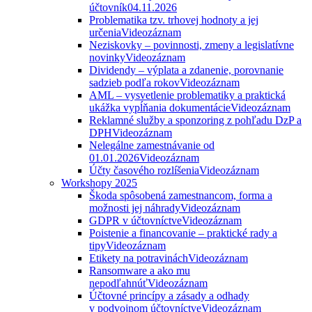
účtovník
04.11.2026
Problematika tzv. trhovej hodnoty a jej
určenia
Videozáznam
Neziskovky – povinnosti, zmeny a legislatívne
novinky
Videozáznam
Dividendy – výplata a zdanenie, porovnanie
sadzieb podľa rokov
Videozáznam
AML – vysvetlenie problematiky a praktická
ukážka vypĺňania dokumentácie
Videozáznam
Reklamné služby a sponzoring z pohľadu DzP a
DPH
Videozáznam
Nelegálne zamestnávanie od
01.01.2026
Videozáznam
Účty časového rozlíšenia
Videozáznam
Workshopy 2025
Škoda spôsobená zamestnancom, forma a
možnosti jej náhrady
Videozáznam
GDPR v účtovníctve
Videozáznam
Poistenie a financovanie – praktické rady a
tipy
Videozáznam
Etikety na potravinách
Videozáznam
Ransomware a ako mu
nepodľahnúť
Videozáznam
Účtovné princípy a zásady a odhady
v podvojnom účtovníctve
Videozáznam