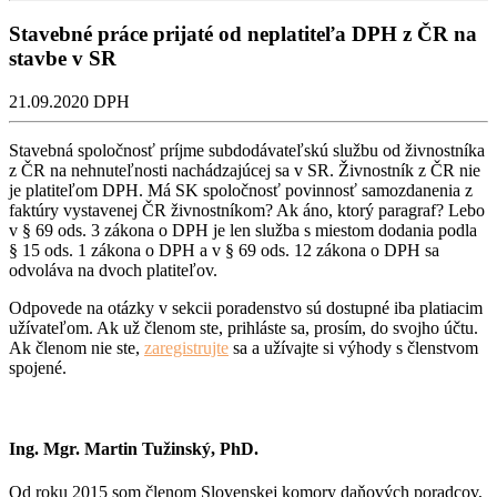
Stavebné práce prijaté od neplatiteľa DPH z ČR na
stavbe v SR
21.09.2020
DPH
Stavebná spoločnosť príjme subdodávateľskú službu od živnostníka
z ČR na nehnuteľnosti nachádzajúcej sa v SR. Živnostník z ČR nie
je platiteľom DPH. Má SK spoločnosť povinnosť samozdanenia z
faktúry vystavenej ČR živnostníkom? Ak áno, ktorý paragraf? Lebo
v § 69 ods. 3 zákona o DPH je len služba s miestom dodania podla
§ 15 ods. 1 zákona o DPH a v § 69 ods. 12 zákona o DPH sa
odvoláva na dvoch platiteľov.
Odpovede na otázky v sekcii poradenstvo sú dostupné iba platiacim
užívateľom. Ak už členom ste, prihláste sa, prosím, do svojho účtu.
Ak členom nie ste,
zaregistrujte
sa a užívajte si výhody s členstvom
spojené.
Ing. Mgr. Martin Tužinský, PhD.
Od roku 2015 som členom Slovenskej komory daňových poradcov,