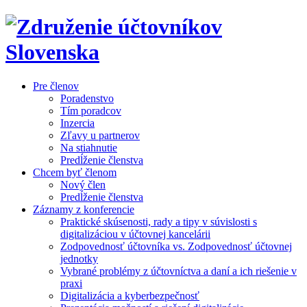
Pre členov
Poradenstvo
Tím poradcov
Inzercia
Zľavy u partnerov
Na stiahnutie
Predĺženie členstva
Chcem byť členom
Nový člen
Predĺženie členstva
Záznamy z konferencie
Praktické skúsenosti, rady a tipy v súvislosti s
digitalizáciou v účtovnej kancelárii
Zodpovednosť účtovníka vs. Zodpovednosť účtovnej
jednotky
Vybrané problémy z účtovníctva a daní a ich riešenie v
praxi
Digitalizácia a kyberbezpečnosť