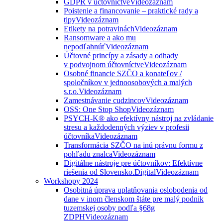
GDPR v účtovníctve
Videozáznam
Poistenie a financovanie – praktické rady a
tipy
Videozáznam
Etikety na potravinách
Videozáznam
Ransomware a ako mu
nepodľahnúť
Videozáznam
Účtovné princípy a zásady a odhady
v podvojnom účtovníctve
Videozáznam
Osobné financie SZČO a konateľov /
spoločníkov v jednoosobových a malých
s.r.o.
Videozáznam
Zamestnávanie cudzincov
Videozáznam
OSS: One Stop Shop
Videozáznam
PSYCH-K® ako efektívny nástroj na zvládanie
stresu a každodenných výziev v profesii
účtovníka
Videozáznam
Transformácia SZČO na inú právnu formu z
pohľadu znalca
Videozáznam
Digitálne nástroje pre účtovníkov: Efektívne
riešenia od Slovensko.Digital
Videozáznam
Workshopy 2024
Osobitná úprava uplatňovania oslobodenia od
dane v inom členskom štáte pre malý podnik
tuzemskej osoby podľa §68g
ZDPH
Videozáznam