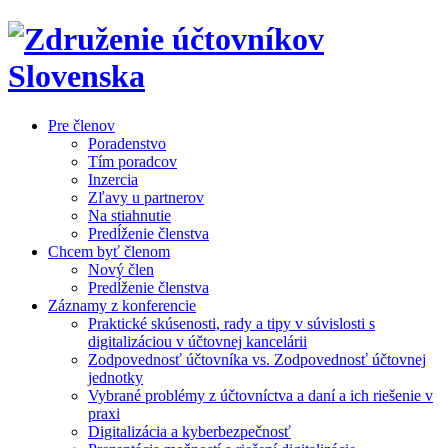
Pre členov
Poradenstvo
Tím poradcov
Inzercia
Zľavy u partnerov
Na stiahnutie
Predĺženie členstva
Chcem byť členom
Nový člen
Predĺženie členstva
Záznamy z konferencie
Praktické skúsenosti, rady a tipy v súvislosti s
digitalizáciou v účtovnej kancelárii
Zodpovednosť účtovníka vs. Zodpovednosť účtovnej
jednotky
Vybrané problémy z účtovníctva a daní a ich riešenie v
praxi
Digitalizácia a kyberbezpečnosť