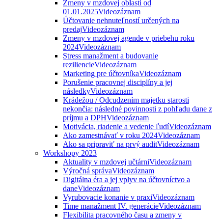
Zmeny v mzdovej oblasti od
01.01.2025
Videozáznam
Účtovanie nehnuteľností určených na
predaj
Videozáznam
Zmeny v mzdovej agende v priebehu roku
2024
Videozáznam
Stress manažment a budovanie
reziliencie
Videozáznam
Marketing pre účtovníka
Videozáznam
Porušenie pracovnej disciplíny a jej
následky
Videozáznam
Krádežou / Odcudzením majetku starosti
nekončia: následné povinnosti z pohľadu dane z
príjmu a DPH
Videozáznam
Motivácia, riadenie a vedenie ľudí
Videozáznam
Ako zamestnávať v roku 2024
Videozáznam
Ako sa pripraviť na prvý audit
Videozáznam
Workshopy 2023
Aktuality v mzdovej učtárni
Videozáznam
Výročná správa
Videozáznam
Digitálna éra a jej vplyv na účtovníctvo a
dane
Videozáznam
Vyrubovacie konanie v praxi
Videozáznam
Time manažment IV. generácie
Videozáznam
Flexibilita pracovného času a zmeny v