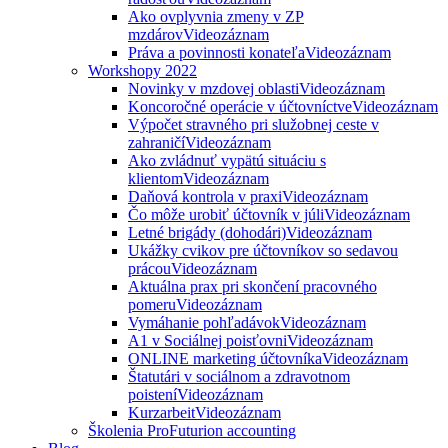
Ako ovplyvnia zmeny v ZP
mzdárov
Videozáznam
Práva a povinnosti konateľa
Videozáznam
Workshopy 2022
Novinky v mzdovej oblasti
Videozáznam
Koncoročné operácie v účtovníctve
Videozáznam
Výpočet stravného pri služobnej ceste v
zahraničí
Videozáznam
Ako zvládnuť vypätú situáciu s
klientom
Videozáznam
Daňová kontrola v praxi
Videozáznam
Čo môže urobiť účtovník v júli
Videozáznam
Letné brigády (dohodári)
Videozáznam
Ukážky cvikov pre účtovníkov so sedavou
prácou
Videozáznam
Aktuálna prax pri skončení pracovného
pomeru
Videozáznam
Vymáhanie pohľadávok
Videozáznam
A1 v Sociálnej poisťovni
Videozáznam
ONLINE marketing účtovníka
Videozáznam
Štatutári v sociálnom a zdravotnom
poistení
Videozáznam
Kurzarbeit
Videozáznam
Školenia ProFuturion accounting