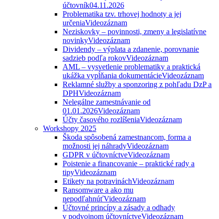
účtovník
04.11.2026
Problematika tzv. trhovej hodnoty a jej
určenia
Videozáznam
Neziskovky – povinnosti, zmeny a legislatívne
novinky
Videozáznam
Dividendy – výplata a zdanenie, porovnanie
sadzieb podľa rokov
Videozáznam
AML – vysvetlenie problematiky a praktická
ukážka vypĺňania dokumentácie
Videozáznam
Reklamné služby a sponzoring z pohľadu DzP a
DPH
Videozáznam
Nelegálne zamestnávanie od
01.01.2026
Videozáznam
Účty časového rozlíšenia
Videozáznam
Workshopy 2025
Škoda spôsobená zamestnancom, forma a
možnosti jej náhrady
Videozáznam
GDPR v účtovníctve
Videozáznam
Poistenie a financovanie – praktické rady a
tipy
Videozáznam
Etikety na potravinách
Videozáznam
Ransomware a ako mu
nepodľahnúť
Videozáznam
Účtovné princípy a zásady a odhady
v podvojnom účtovníctve
Videozáznam