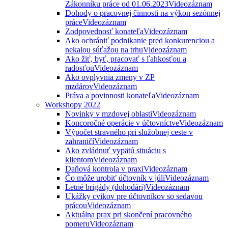
Zákonníku práce od 01.06.2023
Videozáznam
Dohody o pracovnej činnosti na výkon sezónnej
práce
Videozáznam
Zodpovednosť konateľa
Videozáznam
Ako ochrániť podnikanie pred konkurenciou a
nekalou súťažou na trhu
Videozáznam
Ako žiť, byť, pracovať s ľahkosťou a
radosťou
Videozáznam
Ako ovplyvnia zmeny v ZP
mzdárov
Videozáznam
Práva a povinnosti konateľa
Videozáznam
Workshopy 2022
Novinky v mzdovej oblasti
Videozáznam
Koncoročné operácie v účtovníctve
Videozáznam
Výpočet stravného pri služobnej ceste v
zahraničí
Videozáznam
Ako zvládnuť vypätú situáciu s
klientom
Videozáznam
Daňová kontrola v praxi
Videozáznam
Čo môže urobiť účtovník v júli
Videozáznam
Letné brigády (dohodári)
Videozáznam
Ukážky cvikov pre účtovníkov so sedavou
prácou
Videozáznam
Aktuálna prax pri skončení pracovného
pomeru
Videozáznam