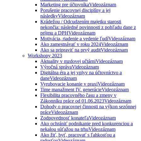
Marketing pre účtovníka
Videozáznam
Porušenie pracovnej disciplíny a jej
následky
Videozáznam
Krádežou / Odcudzením majetku starosti
nekončia: následné povinnosti z pohľadu dane z
príjmu a DPH
Videozáznam
Motivácia, riadenie a vedenie ľudí
Videozáznam
Ako zamestnávať v roku 2024
Videozáznam
Ako sa pripraviť na prvý audit
Videozáznam
Workshopy 2023
Aktuality v mzdovej učtárni
Videozáznam
Výročná správa
Videozáznam
Digitálna éra a jej vplyv na účtovníctvo a
dane
Videozáznam
Vyrubovacie konanie v praxi
Videozáznam
Time manažment IV. generácie
Videozáznam
Flexibilita pracovného času a zmeny v
Zákonníku práce od 01.06.2023
Videozáznam
Dohody o pracovnej činnosti na výkon sezónnej
práce
Videozáznam
Zodpovednosť konateľa
Videozáznam
Ako ochrániť podnikanie pred konkurenciou a
nekalou súťažou na trhu
Videozáznam
Ako žiť, byť, pracovať s ľahkosťou a
radosťou
Videozáznam