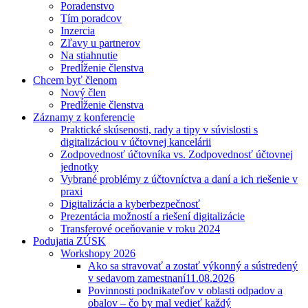
Poradenstvo
Tím poradcov
Inzercia
Zľavy u partnerov
Na stiahnutie
Predĺženie členstva
Chcem byť členom
Nový člen
Predĺženie členstva
Záznamy z konferencie
Praktické skúsenosti, rady a tipy v súvislosti s
digitalizáciou v účtovnej kancelárii
Zodpovednosť účtovníka vs. Zodpovednosť účtovnej
jednotky
Vybrané problémy z účtovníctva a daní a ich riešenie v
praxi
Digitalizácia a kyberbezpečnosť
Prezentácia možností a riešení digitalizácie
Transferové oceňovanie v roku 2024
Podujatia ZÚSK
Workshopy 2026
Ako sa stravovať a zostať výkonný a sústredený
v sedavom zamestnaní
11.08.2026
Povinnosti podnikateľov v oblasti odpadov a
obalov – čo by mal vedieť každý