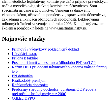
člen metodicko-legislatívnej komisie pre daň z príjmov právnických
osôb a metodicko-legislatívnej komisie pre účtovníctvo. Som
špecialista na dane a účtovníctvo. Venujem sa daňovému,
ekonomickému, účtovnému poradenstvu, spracovaniu účtovníctva,
zakladaniu a likvidácii obchodných spoločností. Lektorovaniu
odborných školení sa venujem od roku 2008. Kompletný zoznam
školení a pomôcok nájdete na www.martintuzinsky.sk.
Najnovšie otázky
Príjmový / výdavkový pokladničný doklad
Likvidácia s.r.o.
Príloha k faktúre
Postup pri úmrtí zamestnanca (dlhodobo PN) voči ZP
Režim DPH pri dodaní trávnikového koberca vrátane úpravy
terénu
PN dohodára
Krátkodobý prenájom
Refakturácia dobropisu
Predčasný starobný dôchodca, uplatnená OOP 200€ a
prekročenie hrubej mzdy cez 200€
Odklad DPPO