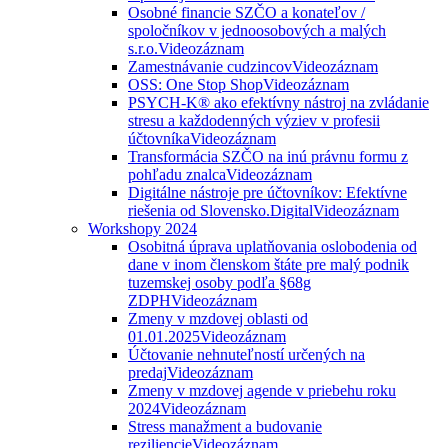
Osobné financie SZČO a konateľov /
spoločníkov v jednoosobových a malých
s.r.o.
Videozáznam
Zamestnávanie cudzincov
Videozáznam
OSS: One Stop Shop
Videozáznam
PSYCH-K® ako efektívny nástroj na zvládanie
stresu a každodenných výziev v profesii
účtovníka
Videozáznam
Transformácia SZČO na inú právnu formu z
pohľadu znalca
Videozáznam
Digitálne nástroje pre účtovníkov: Efektívne
riešenia od Slovensko.Digital
Videozáznam
Workshopy 2024
Osobitná úprava uplatňovania oslobodenia od
dane v inom členskom štáte pre malý podnik
tuzemskej osoby podľa §68g
ZDPH
Videozáznam
Zmeny v mzdovej oblasti od
01.01.2025
Videozáznam
Účtovanie nehnuteľností určených na
predaj
Videozáznam
Zmeny v mzdovej agende v priebehu roku
2024
Videozáznam
Stress manažment a budovanie
reziliencie
Videozáznam