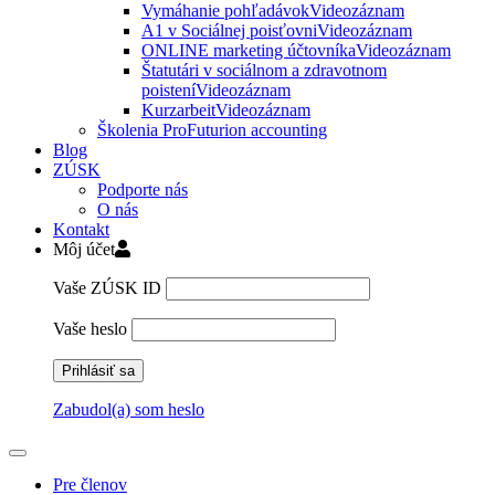
Vymáhanie pohľadávok
Videozáznam
A1 v Sociálnej poisťovni
Videozáznam
ONLINE marketing účtovníka
Videozáznam
Štatutári v sociálnom a zdravotnom
poistení
Videozáznam
Kurzarbeit
Videozáznam
Školenia ProFuturion accounting
Blog
ZÚSK
Podporte nás
O nás
Kontakt
Môj účet
Vaše ZÚSK ID
Vaše heslo
Zabudol(a) som heslo
Pre členov