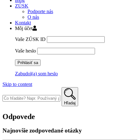
Blog
ZÚSK
Podporte nás
O nás
Kontakt
Môj účet
Vaše ZÚSK ID
Vaše heslo
Zabudol(a) som heslo
Skip to content
Hľadaj
Odpovede
Najnovšie zodpovedané otázky