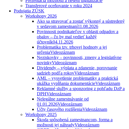
Prezentácia možností a riešení digitalizácie
Transferové oceňovanie v roku 2024
Podujatia ZÚSK
Workshopy 2026
Ako sa stravovať a zostať výkonný a sústredený
v sedavom zamestnaní
11.08.2026
Povinnosti podnikateľov v oblasti odpadov a
obalov – čo by mal vedieť každý
účtovník
04.11.2026
Problematika tzv. trhovej hodnoty a jej
určenia
Videozáznam
Neziskovky – povinnosti, zmeny a legislatívne
novinky
Videozáznam
Dividendy – výplata a zdanenie, porovnanie
sadzieb podľa rokov
Videozáznam
AML – vysvetlenie problematiky a praktická
ukážka vypĺňania dokumentácie
Videozáznam
Reklamné služby a sponzoring z pohľadu DzP a
DPH
Videozáznam
Nelegálne zamestnávanie od
01.01.2026
Videozáznam
Účty časového rozlíšenia
Videozáznam
Workshopy 2025
Škoda spôsobená zamestnancom, forma a
možnosti jej náhrady
Videozáznam