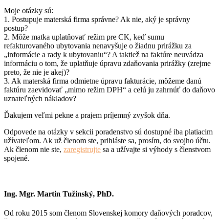
Moje otázky sú:
1. Postupuje materská firma správne? Ak nie, aký je správny
postup?
2. Môže matka uplatňovať režim pre CK, keď sumu
refakturovaného ubytovania nenavyšuje o žiadnu prirážku za
„informácie a rady k ubytovaniu“? A taktiež na faktúre neuvádza
informáciu o tom, že uplatňuje úpravu zdaňovania prirážky (zrejme
preto, že nie je akej)?
3. Ak materská firma odmietne úpravu fakturácie, môžeme danú
faktúru zaevidovať „mimo režim DPH“ a celú ju zahrnúť do daňovo
uznateľných nákladov?
Ďakujem veľmi pekne a prajem príjemný zvyšok dňa.
Odpovede na otázky v sekcii poradenstvo sú dostupné iba platiacim
užívateľom. Ak už členom ste, prihláste sa, prosím, do svojho účtu.
Ak členom nie ste,
zaregistrujte
sa a užívajte si výhody s členstvom
spojené.
Ing. Mgr. Martin Tužinský, PhD.
Od roku 2015 som členom Slovenskej komory daňových poradcov,