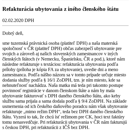
Refakturácia ubytovania z iného členského štátu
02.02.2020
DPH
Dobrý deň,
sme tuzemská právnická osoba (platiteľ DPH) a naša materská
spoločnosť v ČR (platiteľ DPH) občas zabezpečí ubytovanie pre
svojich a zároveň aj našich slovenských zamestnancov v iných
členských štátoch (v Nemecku, Španielsku, ČR a pod.), ktoré nám
následne refakturuje s textáciou: refakturácia ubytovania podľa
prílohy (príloha je kópia FA za ubytovanie), uvedie dni a meno
zamestnanca. Podľa nášho názoru sa v tomto prípade určuje miesto
dodania služby podľa § 16/1 ZoDPH, tzn. je ním miesto, kde sa
nehnuteľnosť nachádza. Naša matka má teda pri takomto postupe
povinnosť registrácie v danom členskom štáte a nám by mala
ubytovanie fakturovať s DPH daného členského štátu, ako keby
službu sama prijala a sama dodala podľa § 9/4 ZoDPH. Na základe
usmernenia od ich českého daňového poradcu nám však ubytovanie
refakturuje „mimo režim DPH“, teda bez DPH daného členského
štátu. Vyzerá to tak, že chcú ísť režimom pre CK, hoci text faktúry
tomu nenasvedčuje. Pri refakturácii ubytovania v ČR nám fakturujú
s českou DPH, pri refakturácii z IČŠ bez DPH.