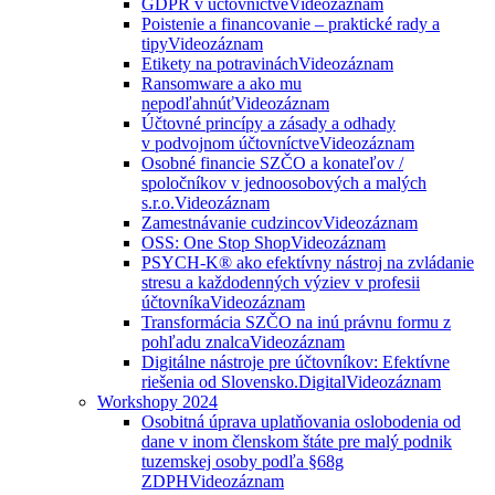
GDPR v účtovníctve
Videozáznam
Poistenie a financovanie – praktické rady a
tipy
Videozáznam
Etikety na potravinách
Videozáznam
Ransomware a ako mu
nepodľahnúť
Videozáznam
Účtovné princípy a zásady a odhady
v podvojnom účtovníctve
Videozáznam
Osobné financie SZČO a konateľov /
spoločníkov v jednoosobových a malých
s.r.o.
Videozáznam
Zamestnávanie cudzincov
Videozáznam
OSS: One Stop Shop
Videozáznam
PSYCH-K® ako efektívny nástroj na zvládanie
stresu a každodenných výziev v profesii
účtovníka
Videozáznam
Transformácia SZČO na inú právnu formu z
pohľadu znalca
Videozáznam
Digitálne nástroje pre účtovníkov: Efektívne
riešenia od Slovensko.Digital
Videozáznam
Workshopy 2024
Osobitná úprava uplatňovania oslobodenia od
dane v inom členskom štáte pre malý podnik
tuzemskej osoby podľa §68g
ZDPH
Videozáznam