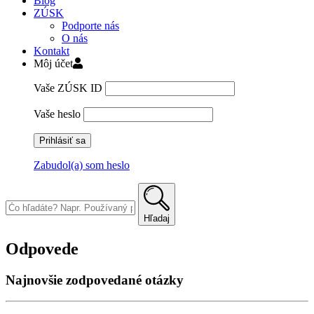
Blog
ZÚSK
Podporte nás
O nás
Kontakt
Môj účet
Vaše ZÚSK ID
Vaše heslo
Zabudol(a) som heslo
Skip
to
content
Hľadaj
Odpovede
Najnovšie zodpovedané otázky