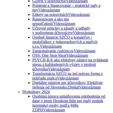
GDPR v účtovníctve
Videozáznam
Poistenie a financovanie – praktické rady a
tipy
Videozáznam
Etikety na potravinách
Videozáznam
Ransomware a ako mu
nepodľahnúť
Videozáznam
Účtovné princípy a zásady a odhady
v podvojnom účtovníctve
Videozáznam
Osobné financie SZČO a konateľov /
spoločníkov v jednoosobových a malých
s.r.o.
Videozáznam
Zamestnávanie cudzincov
Videozáznam
OSS: One Stop Shop
Videozáznam
PSYCH-K® ako efektívny nástroj na zvládanie
stresu a každodenných výziev v profesii
účtovníka
Videozáznam
Transformácia SZČO na inú právnu formu z
pohľadu znalca
Videozáznam
Digitálne nástroje pre účtovníkov: Efektívne
riešenia od Slovensko.Digital
Videozáznam
Workshopy 2024
Osobitná úprava uplatňovania oslobodenia od
dane v inom členskom štáte pre malý podnik
tuzemskej osoby podľa §68g
ZDPH
Videozáznam