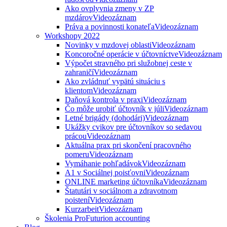
Ako ovplyvnia zmeny v ZP
mzdárov
Videozáznam
Práva a povinnosti konateľa
Videozáznam
Workshopy 2022
Novinky v mzdovej oblasti
Videozáznam
Koncoročné operácie v účtovníctve
Videozáznam
Výpočet stravného pri služobnej ceste v
zahraničí
Videozáznam
Ako zvládnuť vypätú situáciu s
klientom
Videozáznam
Daňová kontrola v praxi
Videozáznam
Čo môže urobiť účtovník v júli
Videozáznam
Letné brigády (dohodári)
Videozáznam
Ukážky cvikov pre účtovníkov so sedavou
prácou
Videozáznam
Aktuálna prax pri skončení pracovného
pomeru
Videozáznam
Vymáhanie pohľadávok
Videozáznam
A1 v Sociálnej poisťovni
Videozáznam
ONLINE marketing účtovníka
Videozáznam
Štatutári v sociálnom a zdravotnom
poistení
Videozáznam
Kurzarbeit
Videozáznam
Školenia ProFuturion accounting