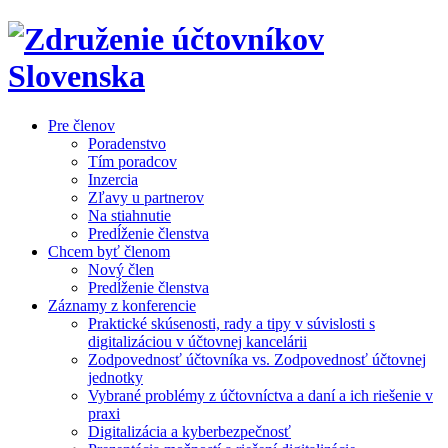
Pre členov
Poradenstvo
Tím poradcov
Inzercia
Zľavy u partnerov
Na stiahnutie
Predĺženie členstva
Chcem byť členom
Nový člen
Predĺženie členstva
Záznamy z konferencie
Praktické skúsenosti, rady a tipy v súvislosti s
digitalizáciou v účtovnej kancelárii
Zodpovednosť účtovníka vs. Zodpovednosť účtovnej
jednotky
Vybrané problémy z účtovníctva a daní a ich riešenie v
praxi
Digitalizácia a kyberbezpečnosť