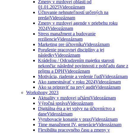
Zmeny v mzdovej oblasti od
01.01.2025
Videozáznam
Účtovanie nehnuteľností určených na
predaj
Videozáznam
Zmeny v mzdovej agende v priebehu roku
2024
Videozáznam
Stress manažment a budovanie
reziliencie
Videozáznam
Marketing pre účtovníka
Videozáznam
Porušenie pracovnej disciplíny a jej
následky
Videozáznam
Krádežou / Odcudzením majetku starosti
nekončia: následné povinnosti z pohľadu dane z
príjmu a DPH
Videozáznam
Motivácia, riadenie a vedenie ľudí
Videozáznam
Ako zamestnávať v roku 2024
Videozáznam
Ako sa pripraviť na prvý audit
Videozáznam
Workshopy 2023
Aktuality v mzdovej učtárni
Videozáznam
Výročná správa
Videozáznam
Digitálna éra a jej vplyv na účtovníctvo a
dane
Videozáznam
Vyrubovacie konanie v praxi
Videozáznam
Time manažment IV. generácie
Videozáznam
Flexibilita pracovného času a zmeny v