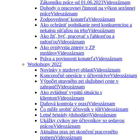
Zákonníku práce od 01.06.2023
Videozáznam
Dohody o pracovnej činnosti na výkon sezónnej
práce
Videozáznam
Zodpovednosť konateľa
Videozáznam
Ako ochrániť podnikanie pred konkurenciou a
nekalou súťažou na trhu
Videozáznam
Ako žiť, byť, pracovať s ľahkosťou a
radosťou
Videozáznam
Ako ovplyvnia zmeny v ZP
mzdárov
Videozáznam
Práva a povinnosti konateľa
Videozáznam
Workshopy 2022
Novinky v mzdovej oblasti
Videozáznam
Koncoročné operácie v účtovníctve
Videozáznam
Výpočet stravného pri služobnej ceste v
zahraničí
Videozáznam
Ako zvládnuť vypätú situáciu s
klientom
Videozáznam
Daňová kontrola v praxi
Videozáznam
Čo môže urobiť účtovník v júli
Videozáznam
Letné brigády (dohodári)
Videozáznam
Ukážky cvikov pre účtovníkov so sedavou
prácou
Videozáznam
Aktuálna prax pri skončení pracovného
pomeru
Videozáznam