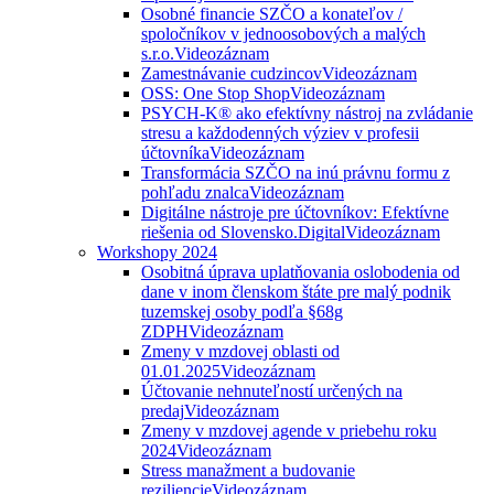
Osobné financie SZČO a konateľov /
spoločníkov v jednoosobových a malých
s.r.o.
Videozáznam
Zamestnávanie cudzincov
Videozáznam
OSS: One Stop Shop
Videozáznam
PSYCH-K® ako efektívny nástroj na zvládanie
stresu a každodenných výziev v profesii
účtovníka
Videozáznam
Transformácia SZČO na inú právnu formu z
pohľadu znalca
Videozáznam
Digitálne nástroje pre účtovníkov: Efektívne
riešenia od Slovensko.Digital
Videozáznam
Workshopy 2024
Osobitná úprava uplatňovania oslobodenia od
dane v inom členskom štáte pre malý podnik
tuzemskej osoby podľa §68g
ZDPH
Videozáznam
Zmeny v mzdovej oblasti od
01.01.2025
Videozáznam
Účtovanie nehnuteľností určených na
predaj
Videozáznam
Zmeny v mzdovej agende v priebehu roku
2024
Videozáznam
Stress manažment a budovanie
reziliencie
Videozáznam