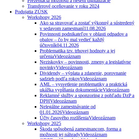
Prezentácia možností a riešení digitalizácie
Transferové oceňovanie v roku 2024
Podujatia ZÚSK
Workshopy 2026
Ako sa stravovať a zostať výkonný a sústredený
v sedavom zamestnaní
11.08.2026
Povinnosti podnikateľov v oblasti odpadov a
obalov – čo by mal vedieť každý
účtovník
04.11.2026
Problematika tzv. trhovej hodnoty a jej
určenia
Videozáznam
Neziskovky – povinnosti, zmeny a legislatívne
novinky
Videozáznam
Dividendy – výplata a zdanenie, porovnanie
sadzieb podľa rokov
Videozáznam
AML – vysvetlenie problematiky a praktická
ukážka vypĺňania dokumentácie
Videozáznam
Reklamné služby a sponzoring z pohľadu DzP a
DPH
Videozáznam
Nelegálne zamestnávanie od
01.01.2026
Videozáznam
Účty časového rozlíšenia
Videozáznam
Workshopy 2025
Škoda spôsobená zamestnancom, forma a
možnosti jej náhrady
Videozáznam