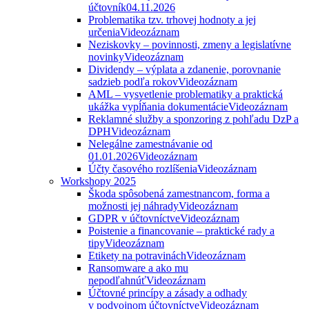
účtovník
04.11.2026
Problematika tzv. trhovej hodnoty a jej
určenia
Videozáznam
Neziskovky – povinnosti, zmeny a legislatívne
novinky
Videozáznam
Dividendy – výplata a zdanenie, porovnanie
sadzieb podľa rokov
Videozáznam
AML – vysvetlenie problematiky a praktická
ukážka vypĺňania dokumentácie
Videozáznam
Reklamné služby a sponzoring z pohľadu DzP a
DPH
Videozáznam
Nelegálne zamestnávanie od
01.01.2026
Videozáznam
Účty časového rozlíšenia
Videozáznam
Workshopy 2025
Škoda spôsobená zamestnancom, forma a
možnosti jej náhrady
Videozáznam
GDPR v účtovníctve
Videozáznam
Poistenie a financovanie – praktické rady a
tipy
Videozáznam
Etikety na potravinách
Videozáznam
Ransomware a ako mu
nepodľahnúť
Videozáznam
Účtovné princípy a zásady a odhady
v podvojnom účtovníctve
Videozáznam