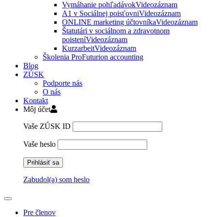
Vymáhanie pohľadávok
Videozáznam
A1 v Sociálnej poisťovni
Videozáznam
ONLINE marketing účtovníka
Videozáznam
Štatutári v sociálnom a zdravotnom
poistení
Videozáznam
Kurzarbeit
Videozáznam
Školenia ProFuturion accounting
Blog
ZÚSK
Podporte nás
O nás
Kontakt
Môj účet
Vaše ZÚSK ID
Vaše heslo
Zabudol(a) som heslo
Pre členov