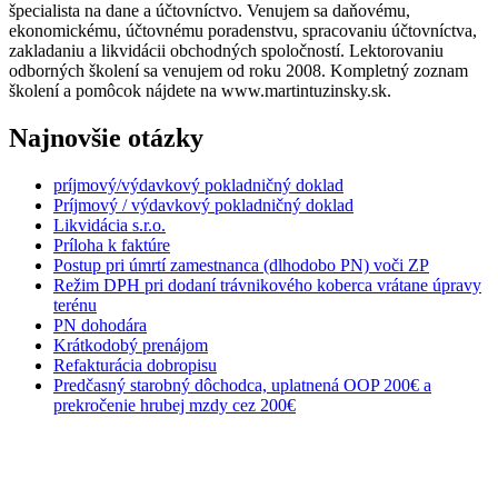
špecialista na dane a účtovníctvo. Venujem sa daňovému,
ekonomickému, účtovnému poradenstvu, spracovaniu účtovníctva,
zakladaniu a likvidácii obchodných spoločností. Lektorovaniu
odborných školení sa venujem od roku 2008. Kompletný zoznam
školení a pomôcok nájdete na www.martintuzinsky.sk.
Najnovšie otázky
príjmový/výdavkový pokladničný doklad
Príjmový / výdavkový pokladničný doklad
Likvidácia s.r.o.
Príloha k faktúre
Postup pri úmrtí zamestnanca (dlhodobo PN) voči ZP
Režim DPH pri dodaní trávnikového koberca vrátane úpravy
terénu
PN dohodára
Krátkodobý prenájom
Refakturácia dobropisu
Predčasný starobný dôchodca, uplatnená OOP 200€ a
prekročenie hrubej mzdy cez 200€