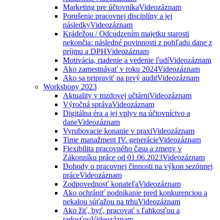
Marketing pre účtovníka
Videozáznam
Porušenie pracovnej disciplíny a jej
následky
Videozáznam
Krádežou / Odcudzením majetku starosti
nekončia: následné povinnosti z pohľadu dane z
príjmu a DPH
Videozáznam
Motivácia, riadenie a vedenie ľudí
Videozáznam
Ako zamestnávať v roku 2024
Videozáznam
Ako sa pripraviť na prvý audit
Videozáznam
Workshopy 2023
Aktuality v mzdovej učtárni
Videozáznam
Výročná správa
Videozáznam
Digitálna éra a jej vplyv na účtovníctvo a
dane
Videozáznam
Vyrubovacie konanie v praxi
Videozáznam
Time manažment IV. generácie
Videozáznam
Flexibilita pracovného času a zmeny v
Zákonníku práce od 01.06.2023
Videozáznam
Dohody o pracovnej činnosti na výkon sezónnej
práce
Videozáznam
Zodpovednosť konateľa
Videozáznam
Ako ochrániť podnikanie pred konkurenciou a
nekalou súťažou na trhu
Videozáznam
Ako žiť, byť, pracovať s ľahkosťou a
radosťou
Videozáznam