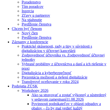
Poradenstvo
Tím poradcov
Inzercia
Zľavy u partnerov
Na stiahnutie
Predĺženie členstva
Chcem byť členom
Nový člen
Predĺženie členstva
Záznamy z konferencie
Praktické skúsenosti, rady a tipy v súvislosti s
digitalizáciou v účtovnej kancelárii
Zodpovednosť účtovníka vs. Zodpovednosť účtovnej
jednotky
Vybrané problémy z účtovníctva a daní a ich riešenie v
praxi
Digitalizácia a kyberbezpečnosť
Prezentácia možností a riešení digitalizácie
Transferové oceňovanie v roku 2024
Podujatia ZÚSK
Workshopy 2026
Ako sa stravovať a zostať výkonný a sústredený
v sedavom zamestnaní
11.08.2026
Povinnosti podnikateľov v oblasti odpadov a
obalov – čo by mal vedieť každý