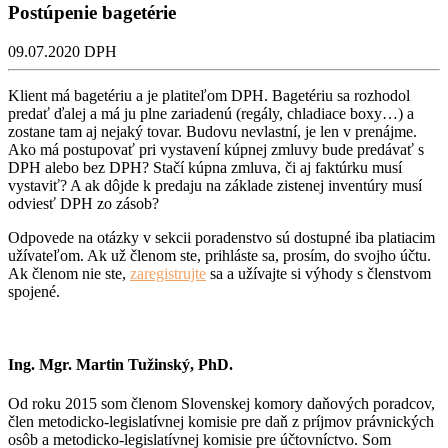
Postúpenie bagetérie
09.07.2020
DPH
Klient má bagetériu a je platiteľom DPH. Bagetériu sa rozhodol
predať ďalej a má ju plne zariadenú (regály, chladiace boxy…) a
zostane tam aj nejaký tovar. Budovu nevlastní, je len v prenájme.
Ako má postupovať pri vystavení kúpnej zmluvy bude predávať s
DPH alebo bez DPH? Stačí kúpna zmluva, či aj faktúrku musí
vystaviť? A ak dôjde k predaju na základe zistenej inventúry musí
odviesť DPH zo zásob?
Odpovede na otázky v sekcii poradenstvo sú dostupné iba platiacim
užívateľom. Ak už členom ste, prihláste sa, prosím, do svojho účtu.
Ak členom nie ste,
zaregistrujte
sa a užívajte si výhody s členstvom
spojené.
Ing. Mgr. Martin Tužinský, PhD.
Od roku 2015 som členom Slovenskej komory daňových poradcov,
člen metodicko-legislatívnej komisie pre daň z príjmov právnických
osôb a metodicko-legislatívnej komisie pre účtovníctvo. Som