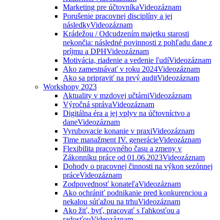
Marketing pre účtovníka
Videozáznam
Porušenie pracovnej disciplíny a jej
následky
Videozáznam
Krádežou / Odcudzením majetku starosti
nekončia: následné povinnosti z pohľadu dane z
príjmu a DPH
Videozáznam
Motivácia, riadenie a vedenie ľudí
Videozáznam
Ako zamestnávať v roku 2024
Videozáznam
Ako sa pripraviť na prvý audit
Videozáznam
Workshopy 2023
Aktuality v mzdovej učtárni
Videozáznam
Výročná správa
Videozáznam
Digitálna éra a jej vplyv na účtovníctvo a
dane
Videozáznam
Vyrubovacie konanie v praxi
Videozáznam
Time manažment IV. generácie
Videozáznam
Flexibilita pracovného času a zmeny v
Zákonníku práce od 01.06.2023
Videozáznam
Dohody o pracovnej činnosti na výkon sezónnej
práce
Videozáznam
Zodpovednosť konateľa
Videozáznam
Ako ochrániť podnikanie pred konkurenciou a
nekalou súťažou na trhu
Videozáznam
Ako žiť, byť, pracovať s ľahkosťou a
radosťou
Videozáznam