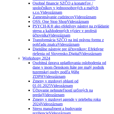
Osobné financie SZČO a konateľov /
spoločníkov v jednoosobových a malých
s.r.o.
Videozáznam
Zamestnávanie cudzincov
Videozáznam
OSS: One Stop Shop
Videozáznam
PSYCH-K® ako efektívny nástroj na zvládanie
stresu a každodenných výziev v profesii
účtovníka
Videozáznam
Transformácia SZČO na inú právnu formu z
pohľadu znalca
Videozáznam
Digitálne nástroje pre účtovníkov: Efektívne
riešenia od Slovensko.Digital
Videozáznam
Workshopy 2024
Osobitná úprava uplatňovania oslobodenia od
dane v inom členskom štáte pre malý podnik
tuzemskej osoby podľa §68g
ZDPH
Videozáznam
Zmeny v mzdovej oblasti od
01.01.2025
Videozáznam
Účtovanie nehnuteľností určených na
predaj
Videozáznam
Zmeny v mzdovej agende v priebehu roku
2024
Videozáznam
Stress manažment a budovanie
reziliencie
Videozáznam