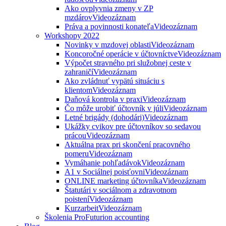
Ako ovplyvnia zmeny v ZP
mzdárov
Videozáznam
Práva a povinnosti konateľa
Videozáznam
Workshopy 2022
Novinky v mzdovej oblasti
Videozáznam
Koncoročné operácie v účtovníctve
Videozáznam
Výpočet stravného pri služobnej ceste v
zahraničí
Videozáznam
Ako zvládnuť vypätú situáciu s
klientom
Videozáznam
Daňová kontrola v praxi
Videozáznam
Čo môže urobiť účtovník v júli
Videozáznam
Letné brigády (dohodári)
Videozáznam
Ukážky cvikov pre účtovníkov so sedavou
prácou
Videozáznam
Aktuálna prax pri skončení pracovného
pomeru
Videozáznam
Vymáhanie pohľadávok
Videozáznam
A1 v Sociálnej poisťovni
Videozáznam
ONLINE marketing účtovníka
Videozáznam
Štatutári v sociálnom a zdravotnom
poistení
Videozáznam
Kurzarbeit
Videozáznam
Školenia ProFuturion accounting