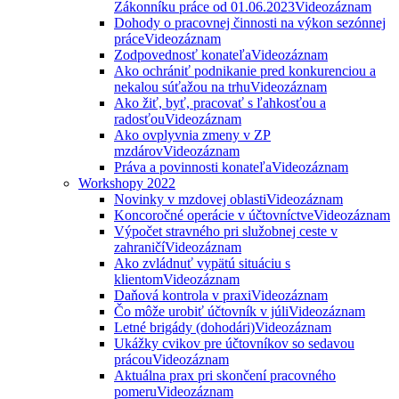
Zákonníku práce od 01.06.2023
Videozáznam
Dohody o pracovnej činnosti na výkon sezónnej
práce
Videozáznam
Zodpovednosť konateľa
Videozáznam
Ako ochrániť podnikanie pred konkurenciou a
nekalou súťažou na trhu
Videozáznam
Ako žiť, byť, pracovať s ľahkosťou a
radosťou
Videozáznam
Ako ovplyvnia zmeny v ZP
mzdárov
Videozáznam
Práva a povinnosti konateľa
Videozáznam
Workshopy 2022
Novinky v mzdovej oblasti
Videozáznam
Koncoročné operácie v účtovníctve
Videozáznam
Výpočet stravného pri služobnej ceste v
zahraničí
Videozáznam
Ako zvládnuť vypätú situáciu s
klientom
Videozáznam
Daňová kontrola v praxi
Videozáznam
Čo môže urobiť účtovník v júli
Videozáznam
Letné brigády (dohodári)
Videozáznam
Ukážky cvikov pre účtovníkov so sedavou
prácou
Videozáznam
Aktuálna prax pri skončení pracovného
pomeru
Videozáznam