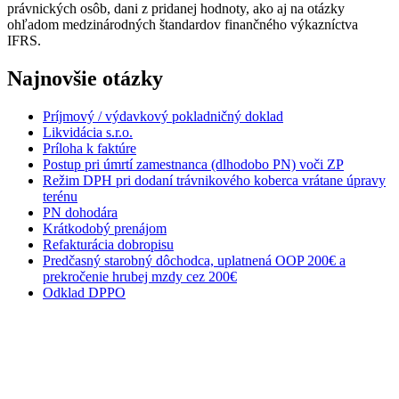
právnických osôb, dani z pridanej hodnoty, ako aj na otázky
ohľadom medzinárodných štandardov finančného výkazníctva
IFRS.
Najnovšie otázky
Príjmový / výdavkový pokladničný doklad
Likvidácia s.r.o.
Príloha k faktúre
Postup pri úmrtí zamestnanca (dlhodobo PN) voči ZP
Režim DPH pri dodaní trávnikového koberca vrátane úpravy
terénu
PN dohodára
Krátkodobý prenájom
Refakturácia dobropisu
Predčasný starobný dôchodca, uplatnená OOP 200€ a
prekročenie hrubej mzdy cez 200€
Odklad DPPO