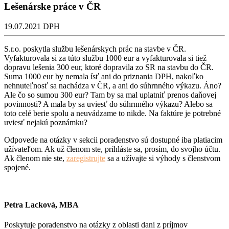
Lešenárske práce v ČR
19.07.2021
DPH
S.r.o. poskytla službu lešenárskych prác na stavbe v ČR.
Vyfakturovala si za túto službu 1000 eur a vyfakturovala si tiež
dopravu lešenia 300 eur, ktoré dopravila zo SR na stavbu do ČR.
Suma 1000 eur by nemala ísť ani do priznania DPH, nakoľko
nehnuteľnosť sa nachádza v ČR, a ani do súhrnného výkazu. Áno?
Ale čo so sumou 300 eur? Tam by sa mal uplatniť prenos daňovej
povinnosti? A mala by sa uviesť do súhrnného výkazu? Alebo sa
toto celé berie spolu a neuvádzame to nikde. Na faktúre je potrebné
uviesť nejakú poznámku?
Odpovede na otázky v sekcii poradenstvo sú dostupné iba platiacim
užívateľom. Ak už členom ste, prihláste sa, prosím, do svojho účtu.
Ak členom nie ste,
zaregistrujte
sa a užívajte si výhody s členstvom
spojené.
Petra Lacková, MBA
Poskytuje poradenstvo na otázky z oblasti dani z príjmov