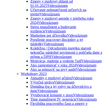
Zmeny v mzdovej oblasti od
01.01.2025
Videozáznam
Účtovanie nehnuteľností určených na
predaj
Videozáznam
Zmeny v mzdovej agende v priebehu roku
2024
Videozáznam
Stress manažment a budovanie
reziliencie
Videozáznam
Marketing pre účtovníka
Videozáznam
Porušenie pracovnej disciplíny a jej
následky
Videozáznam
Krádežou / Odcudzením majetku starosti
nekončia: následné povinnosti z pohľadu dane z
príjmu a DPH
Videozáznam
Motivácia, riadenie a vedenie ľudí
Videozáznam
Ako zamestnávať v roku 2024
Videozáznam
Ako sa pripraviť na prvý audit
Videozáznam
Workshopy 2023
Aktuality v mzdovej učtárni
Videozáznam
Výročná správa
Videozáznam
Digitálna éra a jej vplyv na účtovníctvo a
dane
Videozáznam
Vyrubovacie konanie v praxi
Videozáznam
Time manažment IV. generácie
Videozáznam
Flexibilita pracovného času a zmeny v