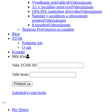
Vymáhanie pohľadávok
Videozáznam
A1 v Sociálnej poisťovni
Videozáznam
ONLINE marketing účtovníka
Videozáznam
Štatutári v sociálnom a zdravotnom
poistení
Videozáznam
Kurzarbeit
Videozáznam
Školenia ProFuturion accounting
Blog
ZÚSK
Podporte nás
O nás
Kontakt
Môj účet
Vaše ZÚSK ID
Vaše heslo
Zabudol(a) som heslo
Pre členov