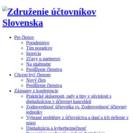
Pre členov
Poradenstvo
Tím poradcov
Inzercia
Zľavy u partnerov
Na stiahnutie
Predĺženie členstva
Chcem byť členom
Nový člen
Predĺženie členstva
Záznamy z konferencie
Praktické skúsenosti, rady a tipy v súvislosti s
digitalizáciou v účtovnej kancelárii
Zodpovednosť účtovníka vs. Zodpovednosť účtovnej
jednotky
Vybrané problémy z účtovníctva a daní a ich riešenie v
praxi
Digitalizácia a kyberbezpečnosť