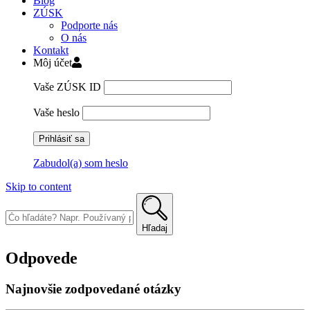
Blog
ZÚSK
Podporte nás
O nás
Kontakt
Môj účet
Vaše ZÚSK ID
Vaše heslo
Zabudol(a) som heslo
Skip to content
Hľadaj
Odpovede
Najnovšie zodpovedané otázky