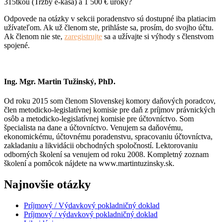
315tkou (Tržby e-kasa) a 1 500 € úroky?
Odpovede na otázky v sekcii poradenstvo sú dostupné iba platiacim
užívateľom. Ak už členom ste, prihláste sa, prosím, do svojho účtu.
Ak členom nie ste,
zaregistrujte
sa a užívajte si výhody s členstvom
spojené.
Ing. Mgr. Martin Tužinský, PhD.
Od roku 2015 som členom Slovenskej komory daňových poradcov,
člen metodicko-legislatívnej komisie pre daň z príjmov právnických
osôb a metodicko-legislatívnej komisie pre účtovníctvo. Som
špecialista na dane a účtovníctvo. Venujem sa daňovému,
ekonomickému, účtovnému poradenstvu, spracovaniu účtovníctva,
zakladaniu a likvidácii obchodných spoločností. Lektorovaniu
odborných školení sa venujem od roku 2008. Kompletný zoznam
školení a pomôcok nájdete na www.martintuzinsky.sk.
Najnovšie otázky
Príjmový / Výdavkový pokladničný doklad
Príjmový / výdavkový pokladničný doklad