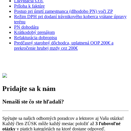
Likvidácia s.r.o.
Príloha k faktúre
Postup pri úmrtí zamestnanca (dlhodobo PN) voči ZP
Režim DPH pri dodaní trávnikového koberca vrátane úpravy
terénu
PN dohodára
Krátkodobý prenájom
Refakturácia dobropisu
Predčasný starobný dôchodca, uplatnená OOP 200€ a
prekročenie hrubej mzdy cez 200€
Pridajte sa k nám
Nenašli ste čo ste hľadali?
Spýtajte sa našich odborných poradcov a lektorov aj Vašu otázku!
Každý člen ZÚSK môže každý mesiac položiť až
3 ľubovoľné
otázky
v piatich kategóriách na ktoré dostane odpoveď.