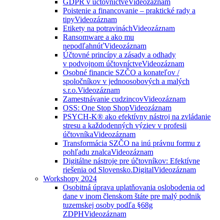
GDPR v účtovníctve
Videozáznam
Poistenie a financovanie – praktické rady a
tipy
Videozáznam
Etikety na potravinách
Videozáznam
Ransomware a ako mu
nepodľahnúť
Videozáznam
Účtovné princípy a zásady a odhady
v podvojnom účtovníctve
Videozáznam
Osobné financie SZČO a konateľov /
spoločníkov v jednoosobových a malých
s.r.o.
Videozáznam
Zamestnávanie cudzincov
Videozáznam
OSS: One Stop Shop
Videozáznam
PSYCH-K® ako efektívny nástroj na zvládanie
stresu a každodenných výziev v profesii
účtovníka
Videozáznam
Transformácia SZČO na inú právnu formu z
pohľadu znalca
Videozáznam
Digitálne nástroje pre účtovníkov: Efektívne
riešenia od Slovensko.Digital
Videozáznam
Workshopy 2024
Osobitná úprava uplatňovania oslobodenia od
dane v inom členskom štáte pre malý podnik
tuzemskej osoby podľa §68g
ZDPH
Videozáznam