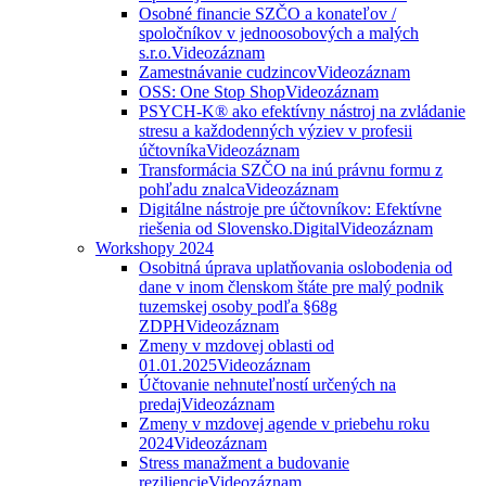
Osobné financie SZČO a konateľov /
spoločníkov v jednoosobových a malých
s.r.o.
Videozáznam
Zamestnávanie cudzincov
Videozáznam
OSS: One Stop Shop
Videozáznam
PSYCH-K® ako efektívny nástroj na zvládanie
stresu a každodenných výziev v profesii
účtovníka
Videozáznam
Transformácia SZČO na inú právnu formu z
pohľadu znalca
Videozáznam
Digitálne nástroje pre účtovníkov: Efektívne
riešenia od Slovensko.Digital
Videozáznam
Workshopy 2024
Osobitná úprava uplatňovania oslobodenia od
dane v inom členskom štáte pre malý podnik
tuzemskej osoby podľa §68g
ZDPH
Videozáznam
Zmeny v mzdovej oblasti od
01.01.2025
Videozáznam
Účtovanie nehnuteľností určených na
predaj
Videozáznam
Zmeny v mzdovej agende v priebehu roku
2024
Videozáznam
Stress manažment a budovanie
reziliencie
Videozáznam