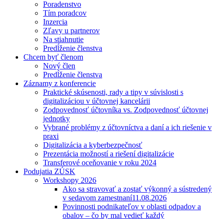
Poradenstvo
Tím poradcov
Inzercia
Zľavy u partnerov
Na stiahnutie
Predĺženie členstva
Chcem byť členom
Nový člen
Predĺženie členstva
Záznamy z konferencie
Praktické skúsenosti, rady a tipy v súvislosti s
digitalizáciou v účtovnej kancelárii
Zodpovednosť účtovníka vs. Zodpovednosť účtovnej
jednotky
Vybrané problémy z účtovníctva a daní a ich riešenie v
praxi
Digitalizácia a kyberbezpečnosť
Prezentácia možností a riešení digitalizácie
Transferové oceňovanie v roku 2024
Podujatia ZÚSK
Workshopy 2026
Ako sa stravovať a zostať výkonný a sústredený
v sedavom zamestnaní
11.08.2026
Povinnosti podnikateľov v oblasti odpadov a
obalov – čo by mal vedieť každý