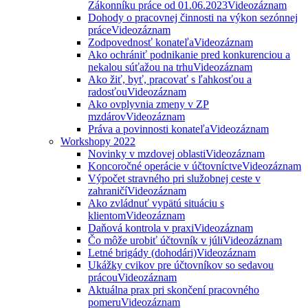
Zákonníku práce od 01.06.2023
Videozáznam
Dohody o pracovnej činnosti na výkon sezónnej
práce
Videozáznam
Zodpovednosť konateľa
Videozáznam
Ako ochrániť podnikanie pred konkurenciou a
nekalou súťažou na trhu
Videozáznam
Ako žiť, byť, pracovať s ľahkosťou a
radosťou
Videozáznam
Ako ovplyvnia zmeny v ZP
mzdárov
Videozáznam
Práva a povinnosti konateľa
Videozáznam
Workshopy 2022
Novinky v mzdovej oblasti
Videozáznam
Koncoročné operácie v účtovníctve
Videozáznam
Výpočet stravného pri služobnej ceste v
zahraničí
Videozáznam
Ako zvládnuť vypätú situáciu s
klientom
Videozáznam
Daňová kontrola v praxi
Videozáznam
Čo môže urobiť účtovník v júli
Videozáznam
Letné brigády (dohodári)
Videozáznam
Ukážky cvikov pre účtovníkov so sedavou
prácou
Videozáznam
Aktuálna prax pri skončení pracovného
pomeru
Videozáznam