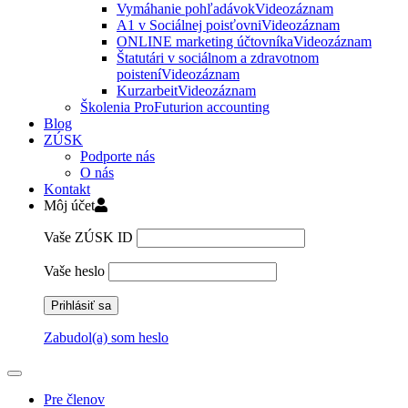
Vymáhanie pohľadávok
Videozáznam
A1 v Sociálnej poisťovni
Videozáznam
ONLINE marketing účtovníka
Videozáznam
Štatutári v sociálnom a zdravotnom
poistení
Videozáznam
Kurzarbeit
Videozáznam
Školenia ProFuturion accounting
Blog
ZÚSK
Podporte nás
O nás
Kontakt
Môj účet
Vaše ZÚSK ID
Vaše heslo
Zabudol(a) som heslo
Pre členov