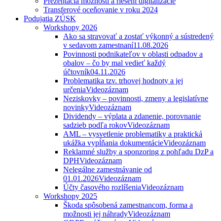
Prezentácia možností a riešení digitalizácie
Transferové oceňovanie v roku 2024
Podujatia ZÚSK
Workshopy 2026
Ako sa stravovať a zostať výkonný a sústredený
v sedavom zamestnaní
11.08.2026
Povinnosti podnikateľov v oblasti odpadov a
obalov – čo by mal vedieť každý
účtovník
04.11.2026
Problematika tzv. trhovej hodnoty a jej
určenia
Videozáznam
Neziskovky – povinnosti, zmeny a legislatívne
novinky
Videozáznam
Dividendy – výplata a zdanenie, porovnanie
sadzieb podľa rokov
Videozáznam
AML – vysvetlenie problematiky a praktická
ukážka vypĺňania dokumentácie
Videozáznam
Reklamné služby a sponzoring z pohľadu DzP a
DPH
Videozáznam
Nelegálne zamestnávanie od
01.01.2026
Videozáznam
Účty časového rozlíšenia
Videozáznam
Workshopy 2025
Škoda spôsobená zamestnancom, forma a
možnosti jej náhrady
Videozáznam