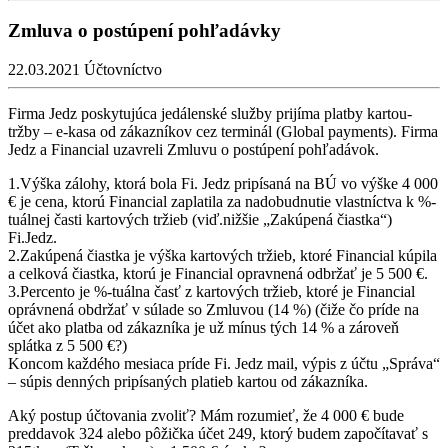
Zmluva o postúpení pohľadávky
22.03.2021
Účtovníctvo
Firma Jedz poskytujúca jedálenské služby prijíma platby kartou-
tržby – e-kasa od zákazníkov cez terminál (Global payments). Firma
Jedz a Financial uzavreli Zmluvu o postúpení pohľadávok.
1.Výška zálohy, ktorá bola Fi. Jedz pripísaná na BÚ vo výške 4 000
€ je cena, ktorú Financial zaplatila za nadobudnutie vlastníctva k %-
tuálnej časti kartových tržieb (viď.nižšie „Zakúpená čiastka“)
Fi.Jedz.
2.Zakúpená čiastka je výška kartových tržieb, ktoré Financial kúpila
a celková čiastka, ktorú je Financial opravnená odbržať je 5 500 €.
3.Percento je %-tuálna časť z kartových tržieb, ktoré je Financial
oprávnená obdržať v súlade so Zmluvou (14 %) (čiže čo príde na
účet ako platba od zákazníka je už mínus tých 14 % a zároveň
splátka z 5 500 €?)
Koncom každého mesiaca príde Fi. Jedz mail, výpis z účtu „Správa“
– súpis denných pripísaných platieb kartou od zákazníka.
Aký postup účtovania zvoliť? Mám rozumieť, že 4 000 € bude
preddavok 324 alebo pôžička účet 249, ktorý budem započítavať s