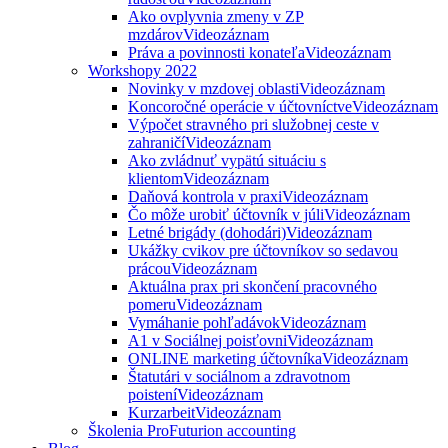
Ako ovplyvnia zmeny v ZP
mzdárov
Videozáznam
Práva a povinnosti konateľa
Videozáznam
Workshopy 2022
Novinky v mzdovej oblasti
Videozáznam
Koncoročné operácie v účtovníctve
Videozáznam
Výpočet stravného pri služobnej ceste v
zahraničí
Videozáznam
Ako zvládnuť vypätú situáciu s
klientom
Videozáznam
Daňová kontrola v praxi
Videozáznam
Čo môže urobiť účtovník v júli
Videozáznam
Letné brigády (dohodári)
Videozáznam
Ukážky cvikov pre účtovníkov so sedavou
prácou
Videozáznam
Aktuálna prax pri skončení pracovného
pomeru
Videozáznam
Vymáhanie pohľadávok
Videozáznam
A1 v Sociálnej poisťovni
Videozáznam
ONLINE marketing účtovníka
Videozáznam
Štatutári v sociálnom a zdravotnom
poistení
Videozáznam
Kurzarbeit
Videozáznam
Školenia ProFuturion accounting