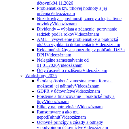
účtovník
04.11.2026
Problematika tzv. trhovej hodnoty a jej
určenia
Videozáznam
Neziskovky – povinnosti, zmeny a legislatívne
novinky
Videozáznam
Dividendy – výplata a zdanenie, porovnanie
sadzieb podľa rokov
Videozáznam
AML – vysvetlenie problematiky a praktická
ukážka vypĺňania dokumentácie
Videozáznam
Reklamné služby a sponzoring z pohľadu DzP a
DPH
Videozáznam
Nelegálne zamestnávanie od
01.01.2026
Videozáznam
Účty časového rozlíšenia
Videozáznam
Workshopy 2025
Škoda spôsobená zamestnancom, forma a
možnosti jej náhrady
Videozáznam
GDPR v účtovníctve
Videozáznam
Poistenie a financovanie – praktické rady a
tipy
Videozáznam
Etikety na potravinách
Videozáznam
Ransomware a ako mu
nepodľahnúť
Videozáznam
Účtovné princípy a zásady a odhady
v podvojnom účtovníctve
Videozáznam