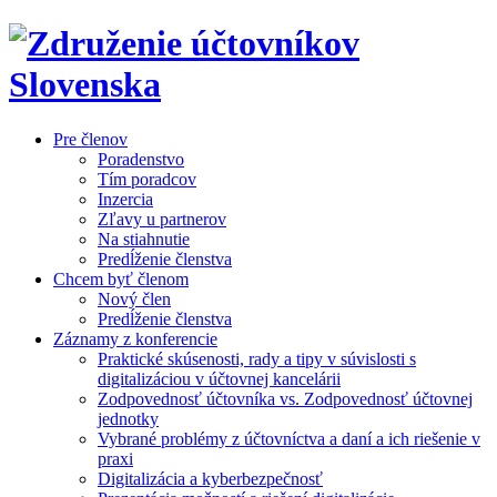
Pre členov
Poradenstvo
Tím poradcov
Inzercia
Zľavy u partnerov
Na stiahnutie
Predĺženie členstva
Chcem byť členom
Nový člen
Predĺženie členstva
Záznamy z konferencie
Praktické skúsenosti, rady a tipy v súvislosti s
digitalizáciou v účtovnej kancelárii
Zodpovednosť účtovníka vs. Zodpovednosť účtovnej
jednotky
Vybrané problémy z účtovníctva a daní a ich riešenie v
praxi
Digitalizácia a kyberbezpečnosť