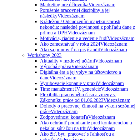
Marketing pre účtovníka
Videozáznam
Porušenie pracovnej disciplíny a jej
následky
Videozáznam
Krádežou / Odcudzením majetku starosti
nekončia: následné povinnosti z pohľadu dane z
príjmu a DPH
Videozáznam
Motivácia, riadenie a vedenie ľudí
Videozáznam
Ako zamestnávať v roku 2024
Videozáznam
Ako sa pripraviť na prvý audit
Videozáznam
Workshopy 2023
Aktuality v mzdovej učtárni
Videozáznam
Výročná správa
Videozáznam
Digitálna éra a jej vplyv na účtovníctvo a
dane
Videozáznam
Vyrubovacie konanie v praxi
Videozáznam
Time manažment IV. generácie
Videozáznam
Flexibilita pracovného času a zmeny v
Zákonníku práce od 01.06.2023
Videozáznam
Dohody o pracovnej činnosti na výkon sezónnej
práce
Videozáznam
Zodpovednosť konateľa
Videozáznam
Ako ochrániť podnikanie pred konkurenciou a
nekalou súťažou na trhu
Videozáznam
Ako žiť, byť, pracovať s ľahkosťou a
radosťou
Videozáznam