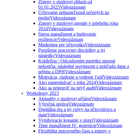
Zmeny v mzdovej oblasti od
01.01.2025
Videozáznam
Účtovanie nehnuteľností určených na
predaj
Videozáznam
Zmeny v mzdovej agende v priebehu roku
2024
Videozáznam
Stress manažment a budovanie
reziliencie
Videozáznam
Marketing pre účtovníka
Videozáznam
Porušenie pracovnej disciplíny a jej
následky
Videozáznam
Krádežou / Odcudzením majetku starosti
nekončia: následné povinnosti z pohľadu dane z
príjmu a DPH
Videozáznam
Motivácia, riadenie a vedenie ľudí
Videozáznam
Ako zamestnávať v roku 2024
Videozáznam
Ako sa pripraviť na prvý audit
Videozáznam
Workshopy 2023
Aktuality v mzdovej učtárni
Videozáznam
Výročná správa
Videozáznam
Digitálna éra a jej vplyv na účtovníctvo a
dane
Videozáznam
Vyrubovacie konanie v praxi
Videozáznam
Time manažment IV. generácie
Videozáznam
Flexibilita pracovného času a zmeny v