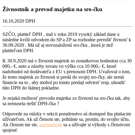
Živnostník a prevod majetku na sro-čku
16.10.2020
DPH
SZČO, platiteľ DPH , mal v roku 2019 vysoký základ dane a
následne kvôli odvodom do SP a ZP sa rozhodne prerušiť živnosť k
30.09.2020 . Má už aj novozaloženú sro-čku , ktorá je tiež
platiteľom DPH.
K 30.9.2020 má v živnosti majetok so zostatkovou hodnotou cca 30
000,- €, auto a zásoby tovaru vo výške cca 10 000,- €, ktoré
nadobudol od dodávateľa z EU s prenosom DPH. Uvažoval o tom,
že tento majetok zo živnosti si predá do svojej sro-čky, ale nemá
financie na to , aby mohol po tomto predaji odviesť resp. uhradiť
túto DPH do štátnej pokladne.
Je nejaká možnosť prevodu majetku zo živnosti na sro-čku tak, aby
sa nemusela riešiť DPH-čka ?
Odpovede na otázky v sekcii poradenstvo sú dostupné iba platiacim
užívateľom. Ak už členom ste, prihláste sa, prosím, do svojho účtu.
Ak členom nie ste,
zaregistrujte
sa a užívajte si výhody s členstvom
spojené.