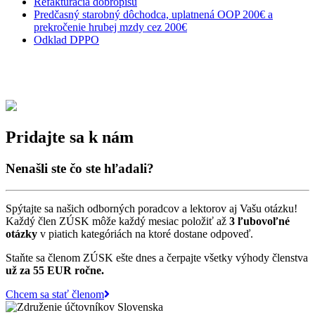
Refakturácia dobropisu
Predčasný starobný dôchodca, uplatnená OOP 200€ a
prekročenie hrubej mzdy cez 200€
Odklad DPPO
Pridajte sa k nám
Nenašli ste čo ste hľadali?
Spýtajte sa našich odborných poradcov a lektorov aj Vašu otázku!
Každý člen ZÚSK môže každý mesiac položiť až
3 ľubovoľné
otázky
v piatich kategóriách na ktoré dostane odpoveď.
Staňte sa členom ZÚSK ešte dnes a čerpajte všetky výhody členstva
už za 55 EUR ročne.
Chcem sa stať členom