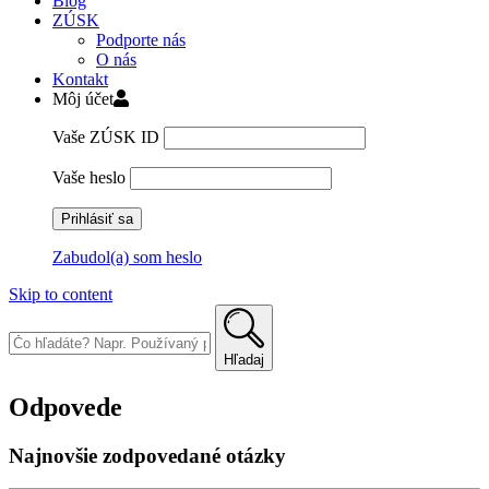
Blog
ZÚSK
Podporte nás
O nás
Kontakt
Môj účet
Vaše ZÚSK ID
Vaše heslo
Zabudol(a) som heslo
Skip to content
Hľadaj
Odpovede
Najnovšie zodpovedané otázky