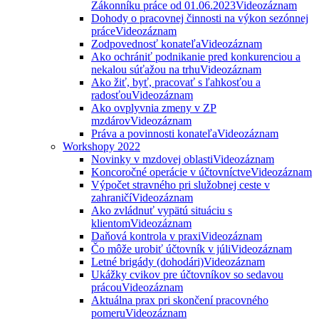
Zákonníku práce od 01.06.2023
Videozáznam
Dohody o pracovnej činnosti na výkon sezónnej
práce
Videozáznam
Zodpovednosť konateľa
Videozáznam
Ako ochrániť podnikanie pred konkurenciou a
nekalou súťažou na trhu
Videozáznam
Ako žiť, byť, pracovať s ľahkosťou a
radosťou
Videozáznam
Ako ovplyvnia zmeny v ZP
mzdárov
Videozáznam
Práva a povinnosti konateľa
Videozáznam
Workshopy 2022
Novinky v mzdovej oblasti
Videozáznam
Koncoročné operácie v účtovníctve
Videozáznam
Výpočet stravného pri služobnej ceste v
zahraničí
Videozáznam
Ako zvládnuť vypätú situáciu s
klientom
Videozáznam
Daňová kontrola v praxi
Videozáznam
Čo môže urobiť účtovník v júli
Videozáznam
Letné brigády (dohodári)
Videozáznam
Ukážky cvikov pre účtovníkov so sedavou
prácou
Videozáznam
Aktuálna prax pri skončení pracovného
pomeru
Videozáznam