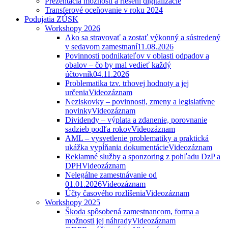
Prezentácia možností a riešení digitalizácie
Transferové oceňovanie v roku 2024
Podujatia ZÚSK
Workshopy 2026
Ako sa stravovať a zostať výkonný a sústredený
v sedavom zamestnaní
11.08.2026
Povinnosti podnikateľov v oblasti odpadov a
obalov – čo by mal vedieť každý
účtovník
04.11.2026
Problematika tzv. trhovej hodnoty a jej
určenia
Videozáznam
Neziskovky – povinnosti, zmeny a legislatívne
novinky
Videozáznam
Dividendy – výplata a zdanenie, porovnanie
sadzieb podľa rokov
Videozáznam
AML – vysvetlenie problematiky a praktická
ukážka vypĺňania dokumentácie
Videozáznam
Reklamné služby a sponzoring z pohľadu DzP a
DPH
Videozáznam
Nelegálne zamestnávanie od
01.01.2026
Videozáznam
Účty časového rozlíšenia
Videozáznam
Workshopy 2025
Škoda spôsobená zamestnancom, forma a
možnosti jej náhrady
Videozáznam