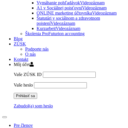
Vymáhanie pohľadávok
Videozáznam
A1 v Sociálnej poisťovni
Videozáznam
ONLINE marketing účtovníka
Videozáznam
Štatutári v sociálnom a zdravotnom
poistení
Videozáznam
Kurzarbeit
Videozáznam
Školenia ProFuturion accounting
Blog
ZÚSK
Podporte nás
O nás
Kontakt
Môj účet
Vaše ZÚSK ID
Vaše heslo
Zabudol(a) som heslo
Pre členov