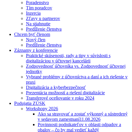
Poradenstvo
Tím poradcov
Inzercia
Zľavy u partnerov
Na stiahnutie
Predĺženie členstva
Chcem byť členom
Nový člen
Predĺženie členstva
Záznamy z konferencie
Praktické skúsenosti, rady a tipy v súvislosti s
digitalizáciou v účtovnej kancelárii
Zodpovednosť účtovníka vs. Zodpovednosť účtovnej
jednotky
Vybrané problémy z účtovníctva a daní a ich riešenie v
praxi
Digitalizácia a kyberbezpečnosť
Prezentácia možností a riešení digitalizácie
Transferové oceňovanie v roku 2024
Podujatia ZÚSK
Workshopy 2026
Ako sa stravovať a zostať výkonný a sústredený
v sedavom zamestnaní
11.08.2026
Povinnosti podnikateľov v oblasti odpadov a
obalov – čo by mal vedieť každý