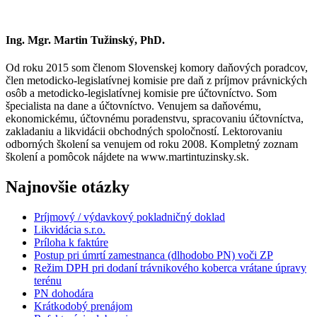
Ing. Mgr. Martin Tužinský, PhD.
Od roku 2015 som členom Slovenskej komory daňových poradcov,
člen metodicko-legislatívnej komisie pre daň z príjmov právnických
osôb a metodicko-legislatívnej komisie pre účtovníctvo. Som
špecialista na dane a účtovníctvo. Venujem sa daňovému,
ekonomickému, účtovnému poradenstvu, spracovaniu účtovníctva,
zakladaniu a likvidácii obchodných spoločností. Lektorovaniu
odborných školení sa venujem od roku 2008. Kompletný zoznam
školení a pomôcok nájdete na www.martintuzinsky.sk.
Najnovšie otázky
Príjmový / výdavkový pokladničný doklad
Likvidácia s.r.o.
Príloha k faktúre
Postup pri úmrtí zamestnanca (dlhodobo PN) voči ZP
Režim DPH pri dodaní trávnikového koberca vrátane úpravy
terénu
PN dohodára
Krátkodobý prenájom