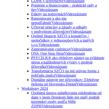
GDPR v účtovníctve
Videozáznam
Poistenie a financovanie – praktické rady a
tipy
Videozáznam
Etikety na potravinách
Videozáznam
Ransomware a ako mu
nepodľahnúť
Videozáznam
Účtovné princípy a zásady a odhady
v podvojnom účtovníctve
Videozáznam
Osobné financie SZČO a konateľov /
spoločníkov v jednoosobových a malých
s.r.o.
Videozáznam
Zamestnávanie cudzincov
Videozáznam
OSS: One Stop Shop
Videozáznam
PSYCH-K® ako efektívny nástroj na zvládanie
stresu a každodenných výziev v profesii
účtovníka
Videozáznam
Transformácia SZČO na inú právnu formu z
pohľadu znalca
Videozáznam
Digitálne nástroje pre účtovníkov: Efektívne
riešenia od Slovensko.Digital
Videozáznam
Workshopy 2024
Osobitná úprava uplatňovania oslobodenia od
dane v inom členskom štáte pre malý podnik
tuzemskej osoby podľa §68g
ZDPH
Videozáznam