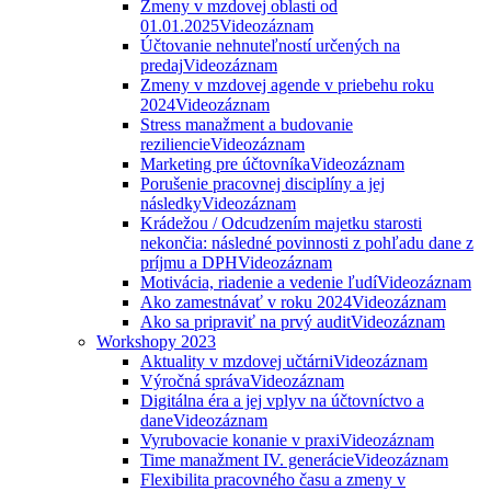
Zmeny v mzdovej oblasti od
01.01.2025
Videozáznam
Účtovanie nehnuteľností určených na
predaj
Videozáznam
Zmeny v mzdovej agende v priebehu roku
2024
Videozáznam
Stress manažment a budovanie
reziliencie
Videozáznam
Marketing pre účtovníka
Videozáznam
Porušenie pracovnej disciplíny a jej
následky
Videozáznam
Krádežou / Odcudzením majetku starosti
nekončia: následné povinnosti z pohľadu dane z
príjmu a DPH
Videozáznam
Motivácia, riadenie a vedenie ľudí
Videozáznam
Ako zamestnávať v roku 2024
Videozáznam
Ako sa pripraviť na prvý audit
Videozáznam
Workshopy 2023
Aktuality v mzdovej učtárni
Videozáznam
Výročná správa
Videozáznam
Digitálna éra a jej vplyv na účtovníctvo a
dane
Videozáznam
Vyrubovacie konanie v praxi
Videozáznam
Time manažment IV. generácie
Videozáznam
Flexibilita pracovného času a zmeny v