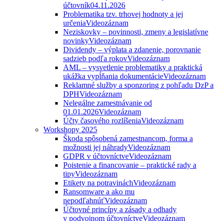
účtovník
04.11.2026
Problematika tzv. trhovej hodnoty a jej
určenia
Videozáznam
Neziskovky – povinnosti, zmeny a legislatívne
novinky
Videozáznam
Dividendy – výplata a zdanenie, porovnanie
sadzieb podľa rokov
Videozáznam
AML – vysvetlenie problematiky a praktická
ukážka vypĺňania dokumentácie
Videozáznam
Reklamné služby a sponzoring z pohľadu DzP a
DPH
Videozáznam
Nelegálne zamestnávanie od
01.01.2026
Videozáznam
Účty časového rozlíšenia
Videozáznam
Workshopy 2025
Škoda spôsobená zamestnancom, forma a
možnosti jej náhrady
Videozáznam
GDPR v účtovníctve
Videozáznam
Poistenie a financovanie – praktické rady a
tipy
Videozáznam
Etikety na potravinách
Videozáznam
Ransomware a ako mu
nepodľahnúť
Videozáznam
Účtovné princípy a zásady a odhady
v podvojnom účtovníctve
Videozáznam