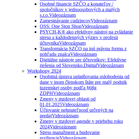
Osobné financie SZČO a konateľov /
spoločníkov v jednoosobových a malých
s.r.o.
Videozáznam
Zamestnávanie cudzincov
Videozáznam
OSS: One Stop Shop
Videozáznam
PSYCH-K® ako efektívny nástroj na zvládanie
stresu a každodenných výziev v profesii
účtovníka
Videozáznam
Transformácia SZČO na inú právnu formu z
pohľadu znalca
Videozáznam
Digitálne nástroje pre účtovníkov: Efektívne
riešenia od Slovensko.Digital
Videozáznam
Workshopy 2024
Osobitná úprava uplatňovania oslobodenia od
dane v inom členskom štáte pre malý podnik
tuzemskej osoby podľa §68g
ZDPH
Videozáznam
Zmeny v mzdovej oblasti od
01.01.2025
Videozáznam
Účtovanie nehnuteľností určených na
predaj
Videozáznam
Zmeny v mzdovej agende v priebehu roku
2024
Videozáznam
Stress manažment a budovanie
reziliencie
Videozáznam