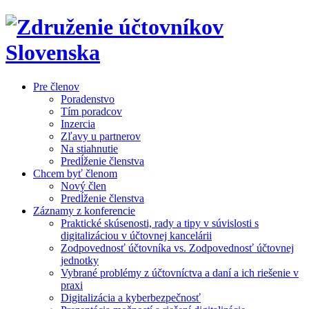
Pre členov
Poradenstvo
Tím poradcov
Inzercia
Zľavy u partnerov
Na stiahnutie
Predĺženie členstva
Chcem byť členom
Nový člen
Predĺženie členstva
Záznamy z konferencie
Praktické skúsenosti, rady a tipy v súvislosti s
digitalizáciou v účtovnej kancelárii
Zodpovednosť účtovníka vs. Zodpovednosť účtovnej
jednotky
Vybrané problémy z účtovníctva a daní a ich riešenie v
praxi
Digitalizácia a kyberbezpečnosť