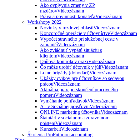
Ako ovplyvnia zmeny v ZP
mzdárov
Videozáznam
Práva a povinnosti konateľa
Videozáznam
Workshopy 2022
Novinky v mzdovej oblasti
Videozáznam
Koncoročné operácie v účtovníctve
Videozáznam
Výpočet stravného pri služobnej ceste v
zahraničí
Videozáznam
Ako zvládnuť vypätú situáciu s
klientom
Videozáznam
Daňová kontrola v praxi
Videozáznam
Čo môže urobiť účtovník v júli
Videozáznam
Letné brigády (dohodári)
Videozáznam
Ukážky cvikov pre účtovníkov so sedavou
prácou
Videozáznam
Aktuálna prax pri skončení pracovného
pomeru
Videozáznam
Vymáhanie pohľadávok
Videozáznam
A1 v Sociálnej poisťovni
Videozáznam
ONLINE marketing účtovníka
Videozáznam
Štatutári v sociálnom a zdravotnom
poistení
Videozáznam
Kurzarbeit
Videozáznam
Školenia ProFuturion accounting