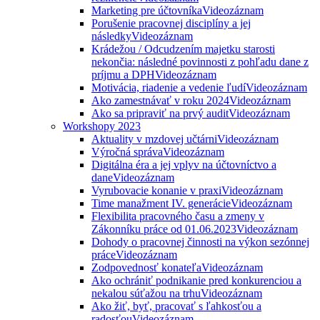
Marketing pre účtovníka
Videozáznam
Porušenie pracovnej disciplíny a jej
následky
Videozáznam
Krádežou / Odcudzením majetku starosti
nekončia: následné povinnosti z pohľadu dane z
príjmu a DPH
Videozáznam
Motivácia, riadenie a vedenie ľudí
Videozáznam
Ako zamestnávať v roku 2024
Videozáznam
Ako sa pripraviť na prvý audit
Videozáznam
Workshopy 2023
Aktuality v mzdovej učtárni
Videozáznam
Výročná správa
Videozáznam
Digitálna éra a jej vplyv na účtovníctvo a
dane
Videozáznam
Vyrubovacie konanie v praxi
Videozáznam
Time manažment IV. generácie
Videozáznam
Flexibilita pracovného času a zmeny v
Zákonníku práce od 01.06.2023
Videozáznam
Dohody o pracovnej činnosti na výkon sezónnej
práce
Videozáznam
Zodpovednosť konateľa
Videozáznam
Ako ochrániť podnikanie pred konkurenciou a
nekalou súťažou na trhu
Videozáznam
Ako žiť, byť, pracovať s ľahkosťou a
radosťou
Videozáznam