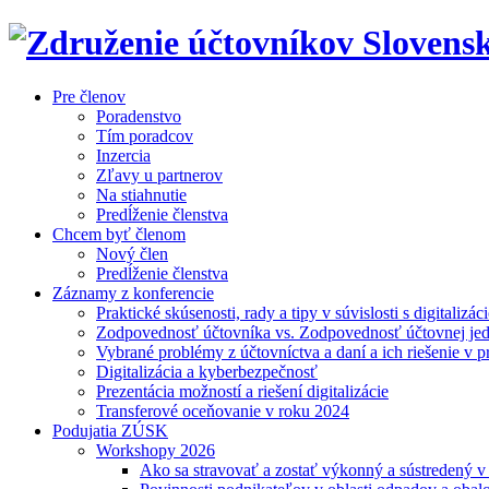
Pre členov
Poradenstvo
Tím poradcov
Inzercia
Zľavy u partnerov
Na stiahnutie
Predĺženie členstva
Chcem byť členom
Nový člen
Predĺženie členstva
Záznamy z konferencie
Praktické skúsenosti, rady a tipy v súvislosti s digitalizác
Zodpovednosť účtovníka vs. Zodpovednosť účtovnej je
Vybrané problémy z účtovníctva a daní a ich riešenie v p
Digitalizácia a kyberbezpečnosť
Prezentácia možností a riešení digitalizácie
Transferové oceňovanie v roku 2024
Podujatia ZÚSK
Workshopy 2026
Ako sa stravovať a zostať výkonný a sústredený 