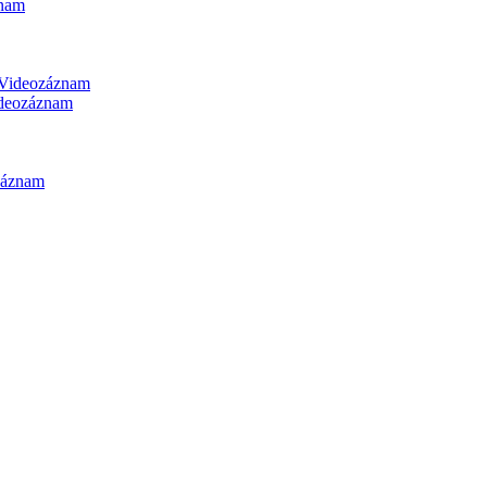
nam
Videozáznam
deozáznam
záznam