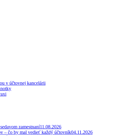
iou v účtovnej kancelárii
dnotky
raxi
v sedavom zamestnaní
11.08.2026
ov – čo by mal vedieť každý účtovník
04.11.2026