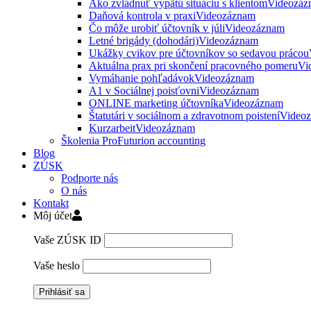
Ako zvládnuť vypätú situáciu s klientom
Videozáz
Daňová kontrola v praxi
Videozáznam
Čo môže urobiť účtovník v júli
Videozáznam
Letné brigády (dohodári)
Videozáznam
Ukážky cvikov pre účtovníkov so sedavou prácou
Aktuálna prax pri skončení pracovného pomeru
Vi
Vymáhanie pohľadávok
Videozáznam
A1 v Sociálnej poisťovni
Videozáznam
ONLINE marketing účtovníka
Videozáznam
Štatutári v sociálnom a zdravotnom poistení
Video
Kurzarbeit
Videozáznam
Školenia ProFuturion accounting
Blog
ZÚSK
Podporte nás
O nás
Kontakt
Môj účet
Vaše ZÚSK ID
Vaše heslo