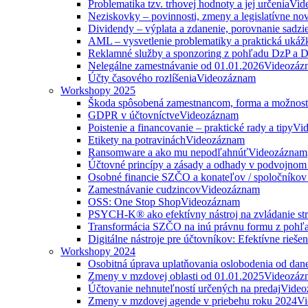
Problematika tzv. trhovej hodnoty a jej určenia
Vid
Neziskovky – povinnosti, zmeny a legislatívne no
Dividendy – výplata a zdanenie, porovnanie sadzi
AML – vysvetlenie problematiky a praktická ukáž
Reklamné služby a sponzoring z pohľadu DzP a
Nelegálne zamestnávanie od 01.01.2026
Videozáz
Účty časového rozlíšenia
Videozáznam
Workshopy 2025
Škoda spôsobená zamestnancom, forma a možnosti
GDPR v účtovníctve
Videozáznam
Poistenie a financovanie – praktické rady a tipy
Vi
Etikety na potravinách
Videozáznam
Ransomware a ako mu nepodľahnúť
Videozáznam
Účtovné princípy a zásady a odhady v podvojnom
Osobné financie SZČO a konateľov / spoločníkov 
Zamestnávanie cudzincov
Videozáznam
OSS: One Stop Shop
Videozáznam
PSYCH-K® ako efektívny nástroj na zvládanie str
Transformácia SZČO na inú právnu formu z pohľa
Digitálne nástroje pre účtovníkov: Efektívne rieše
Workshopy 2024
Osobitná úprava uplatňovania oslobodenia od da
Zmeny v mzdovej oblasti od 01.01.2025
Videozáz
Účtovanie nehnuteľností určených na predaj
Video
Zmeny v mzdovej agende v priebehu roku 2024
Vi