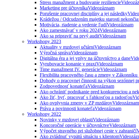
Stress manažment a budovanie reziliencie
Videozá
Marketing pre účtovníka
Videozáznam
Porušenie pracovnej disciplíny a jej následky
Vide
Krádežou / Odcudzením majetku starosti nekončia
Motivácia, riadenie a vedenie ľudí
Videozáznam
Ako zamestnávať v roku 2024
Videozáznam
Ako sa pripraviť na prvý audit
Videozáznam
Workshopy 2023
Aktuality v mzdovej učtárni
Videozáznam
Výročná správa
Videozáznam
Digitálna éra a jej vplyv na účtovníctvo a dane
Vid
Vyrubovacie konanie v praxi
Videozáznam
Time manažment IV. generácie
Videozáznam
Flexibilita pracovného času a zmeny v Zákonníku
Dohody o pracovnej činnosti na výkon sezónnej p
Zodpovednosť konateľa
Videozáznam
Ako ochrániť podnikanie pred konkurenciou a nek
Ako žiť, byť, pracovať s ľahkosťou a radosťou
Vi
Ako ovplyvnia zmeny v ZP mzdárov
Videozáznam
Práva a povinnosti konateľa
Videozáznam
Workshopy 2022
Novinky v mzdovej oblasti
Videozáznam
Koncoročné operácie v účtovníctve
Videozáznam
Výpočet stravného pri služobnej ceste v zahraničí
V
Ako zvládnuť vypätú situáciu s klientom
Videozáz