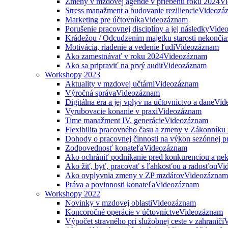
Zmeny v mzdovej agende v priebehu roku 2024
Vi
Stress manažment a budovanie reziliencie
Videozá
Marketing pre účtovníka
Videozáznam
Porušenie pracovnej disciplíny a jej následky
Vide
Krádežou / Odcudzením majetku starosti nekončia
Motivácia, riadenie a vedenie ľudí
Videozáznam
Ako zamestnávať v roku 2024
Videozáznam
Ako sa pripraviť na prvý audit
Videozáznam
Workshopy 2023
Aktuality v mzdovej učtárni
Videozáznam
Výročná správa
Videozáznam
Digitálna éra a jej vplyv na účtovníctvo a dane
Vid
Vyrubovacie konanie v praxi
Videozáznam
Time manažment IV. generácie
Videozáznam
Flexibilita pracovného času a zmeny v Zákonníku
Dohody o pracovnej činnosti na výkon sezónnej p
Zodpovednosť konateľa
Videozáznam
Ako ochrániť podnikanie pred konkurenciou a nek
Ako žiť, byť, pracovať s ľahkosťou a radosťou
Vi
Ako ovplyvnia zmeny v ZP mzdárov
Videozáznam
Práva a povinnosti konateľa
Videozáznam
Workshopy 2022
Novinky v mzdovej oblasti
Videozáznam
Koncoročné operácie v účtovníctve
Videozáznam
Výpočet stravného pri služobnej ceste v zahraničí
V