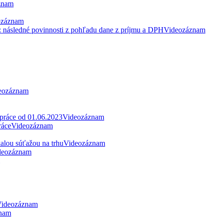
znam
ozáznam
: následné povinnosti z pohľadu dane z príjmu a DPH
Videozáznam
eozáznam
 práce od 01.06.2023
Videozáznam
ráce
Videozáznam
alou súťažou na trhu
Videozáznam
deozáznam
ideozáznam
nam