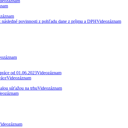
deozáznam
znam
ozáznam
: následné povinnosti z pohľadu dane z príjmu a DPH
Videozáznam
eozáznam
 práce od 01.06.2023
Videozáznam
ráce
Videozáznam
alou súťažou na trhu
Videozáznam
deozáznam
ideozáznam