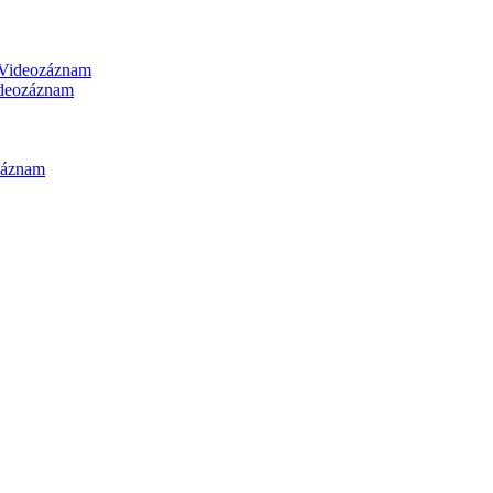
Videozáznam
deozáznam
záznam