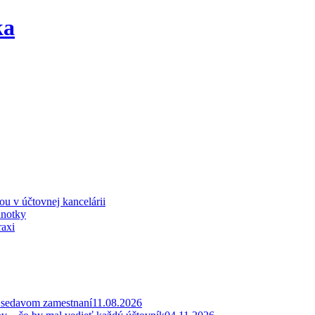
iou v účtovnej kancelárii
dnotky
raxi
v sedavom zamestnaní
11.08.2026