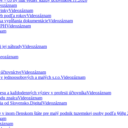
ov – čo by mal vedieť každý účtovník
04.11.2026
eozáznam
vinky
Videozáznam
eb podľa rokov
Videozáznam
ka vypĺňania dokumentácie
Videozáznam
 DPH
Videozáznam
nam
 jej náhrady
Videozáznam
deozáznam
 účtovníctve
Videozáznam
v jednoosobových a malých s.r.o.
Videozáznam
esu a každodenných výziev v profesii účtovníka
Videozáznam
du znalca
Videozáznam
nia od Slovensko.Digital
Videozáznam
ne v inom členskom štáte pre malý podnik tuzemskej osoby podľa §68
nam
záznam