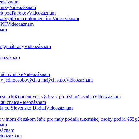
eozáznam
vinky
Videozáznam
eb podľa rokov
Videozáznam
ka vypĺňania dokumentácie
Videozáznam
 DPH
Videozáznam
nam
 jej náhrady
Videozáznam
deozáznam
 účtovníctve
Videozáznam
v jednoosobových a malých s.r.o.
Videozáznam
esu a každodenných výziev v profesii účtovníka
Videozáznam
du znalca
Videozáznam
nia od Slovensko.Digital
Videozáznam
ne v inom členskom štáte pre malý podnik tuzemskej osoby podľa §68
nam
záznam
deozáznam