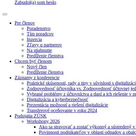
Zabudol(a) som heslo
Pre členov
Poradenstvo
Tím poradcov
Inzercia
Zľavy u partnerov
Na stiahnutie
Predĺženie členstva
Chcem byť členom
Nový člen
Predĺženie členstva
Záznamy z konferencie
Praktické skúsenosti, rady a tipy v súvislosti s digitalizác
Zodpovednosť účtovníka vs. Zodpovednosť účtovnej je
Vybrané problémy z účtovníctva a daní a ich riešenie v p
Digitalizácia a kyberbezpečnosť
Prezentácia možností a riešení digitalizácie
Transferové oceňovanie v roku 2024
Podujatia ZÚSK
Workshopy 2026
Ako sa stravovať a zostať výkonný a sústredený 
Povinnosti podnikateľov v oblasti odpadov a obal