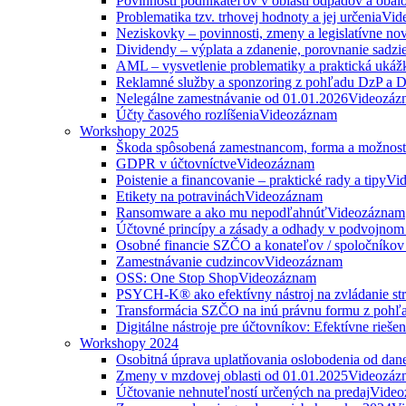
Povinnosti podnikateľov v oblasti odpadov a obal
Problematika tzv. trhovej hodnoty a jej určenia
Vid
Neziskovky – povinnosti, zmeny a legislatívne no
Dividendy – výplata a zdanenie, porovnanie sadzi
AML – vysvetlenie problematiky a praktická ukáž
Reklamné služby a sponzoring z pohľadu DzP a
Nelegálne zamestnávanie od 01.01.2026
Videozáz
Účty časového rozlíšenia
Videozáznam
Workshopy 2025
Škoda spôsobená zamestnancom, forma a možnosti
GDPR v účtovníctve
Videozáznam
Poistenie a financovanie – praktické rady a tipy
Vi
Etikety na potravinách
Videozáznam
Ransomware a ako mu nepodľahnúť
Videozáznam
Účtovné princípy a zásady a odhady v podvojnom
Osobné financie SZČO a konateľov / spoločníkov 
Zamestnávanie cudzincov
Videozáznam
OSS: One Stop Shop
Videozáznam
PSYCH-K® ako efektívny nástroj na zvládanie str
Transformácia SZČO na inú právnu formu z pohľa
Digitálne nástroje pre účtovníkov: Efektívne rieše
Workshopy 2024
Osobitná úprava uplatňovania oslobodenia od da
Zmeny v mzdovej oblasti od 01.01.2025
Videozáz
Účtovanie nehnuteľností určených na predaj
Video