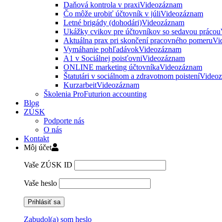
Daňová kontrola v praxi
Videozáznam
Čo môže urobiť účtovník v júli
Videozáznam
Letné brigády (dohodári)
Videozáznam
Ukážky cvikov pre účtovníkov so sedavou prácou
Aktuálna prax pri skončení pracovného pomeru
Vi
Vymáhanie pohľadávok
Videozáznam
A1 v Sociálnej poisťovni
Videozáznam
ONLINE marketing účtovníka
Videozáznam
Štatutári v sociálnom a zdravotnom poistení
Video
Kurzarbeit
Videozáznam
Školenia ProFuturion accounting
Blog
ZÚSK
Podporte nás
O nás
Kontakt
Môj účet
Vaše ZÚSK ID
Vaše heslo
Zabudol(a) som heslo