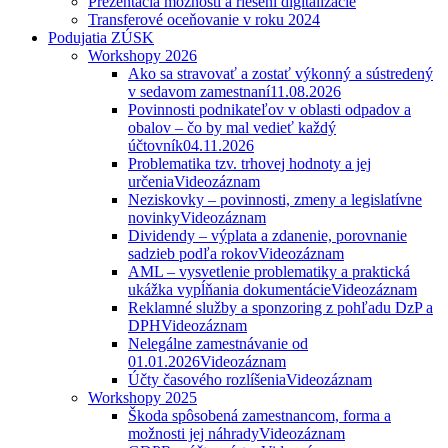
Prezentácia možností a riešení digitalizácie
Transferové oceňovanie v roku 2024
Podujatia ZÚSK
Workshopy 2026
Ako sa stravovať a zostať výkonný a sústredený
v sedavom zamestnaní
11.08.2026
Povinnosti podnikateľov v oblasti odpadov a
obalov – čo by mal vedieť každý
účtovník
04.11.2026
Problematika tzv. trhovej hodnoty a jej
určenia
Videozáznam
Neziskovky – povinnosti, zmeny a legislatívne
novinky
Videozáznam
Dividendy – výplata a zdanenie, porovnanie
sadzieb podľa rokov
Videozáznam
AML – vysvetlenie problematiky a praktická
ukážka vypĺňania dokumentácie
Videozáznam
Reklamné služby a sponzoring z pohľadu DzP a
DPH
Videozáznam
Nelegálne zamestnávanie od
01.01.2026
Videozáznam
Účty časového rozlíšenia
Videozáznam
Workshopy 2025
Škoda spôsobená zamestnancom, forma a
možnosti jej náhrady
Videozáznam