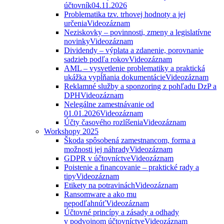
účtovník
04.11.2026
Problematika tzv. trhovej hodnoty a jej
určenia
Videozáznam
Neziskovky – povinnosti, zmeny a legislatívne
novinky
Videozáznam
Dividendy – výplata a zdanenie, porovnanie
sadzieb podľa rokov
Videozáznam
AML – vysvetlenie problematiky a praktická
ukážka vypĺňania dokumentácie
Videozáznam
Reklamné služby a sponzoring z pohľadu DzP a
DPH
Videozáznam
Nelegálne zamestnávanie od
01.01.2026
Videozáznam
Účty časového rozlíšenia
Videozáznam
Workshopy 2025
Škoda spôsobená zamestnancom, forma a
možnosti jej náhrady
Videozáznam
GDPR v účtovníctve
Videozáznam
Poistenie a financovanie – praktické rady a
tipy
Videozáznam
Etikety na potravinách
Videozáznam
Ransomware a ako mu
nepodľahnúť
Videozáznam
Účtovné princípy a zásady a odhady
v podvojnom účtovníctve
Videozáznam