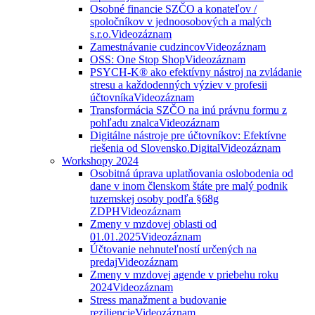
Osobné financie SZČO a konateľov /
spoločníkov v jednoosobových a malých
s.r.o.
Videozáznam
Zamestnávanie cudzincov
Videozáznam
OSS: One Stop Shop
Videozáznam
PSYCH-K® ako efektívny nástroj na zvládanie
stresu a každodenných výziev v profesii
účtovníka
Videozáznam
Transformácia SZČO na inú právnu formu z
pohľadu znalca
Videozáznam
Digitálne nástroje pre účtovníkov: Efektívne
riešenia od Slovensko.Digital
Videozáznam
Workshopy 2024
Osobitná úprava uplatňovania oslobodenia od
dane v inom členskom štáte pre malý podnik
tuzemskej osoby podľa §68g
ZDPH
Videozáznam
Zmeny v mzdovej oblasti od
01.01.2025
Videozáznam
Účtovanie nehnuteľností určených na
predaj
Videozáznam
Zmeny v mzdovej agende v priebehu roku
2024
Videozáznam
Stress manažment a budovanie
reziliencie
Videozáznam