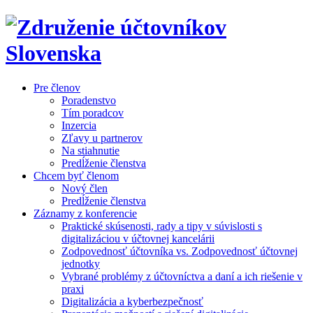
Pre členov
Poradenstvo
Tím poradcov
Inzercia
Zľavy u partnerov
Na stiahnutie
Predĺženie členstva
Chcem byť členom
Nový člen
Predĺženie členstva
Záznamy z konferencie
Praktické skúsenosti, rady a tipy v súvislosti s
digitalizáciou v účtovnej kancelárii
Zodpovednosť účtovníka vs. Zodpovednosť účtovnej
jednotky
Vybrané problémy z účtovníctva a daní a ich riešenie v
praxi
Digitalizácia a kyberbezpečnosť