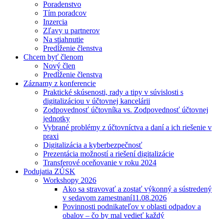
Poradenstvo
Tím poradcov
Inzercia
Zľavy u partnerov
Na stiahnutie
Predĺženie členstva
Chcem byť členom
Nový člen
Predĺženie členstva
Záznamy z konferencie
Praktické skúsenosti, rady a tipy v súvislosti s
digitalizáciou v účtovnej kancelárii
Zodpovednosť účtovníka vs. Zodpovednosť účtovnej
jednotky
Vybrané problémy z účtovníctva a daní a ich riešenie v
praxi
Digitalizácia a kyberbezpečnosť
Prezentácia možností a riešení digitalizácie
Transferové oceňovanie v roku 2024
Podujatia ZÚSK
Workshopy 2026
Ako sa stravovať a zostať výkonný a sústredený
v sedavom zamestnaní
11.08.2026
Povinnosti podnikateľov v oblasti odpadov a
obalov – čo by mal vedieť každý