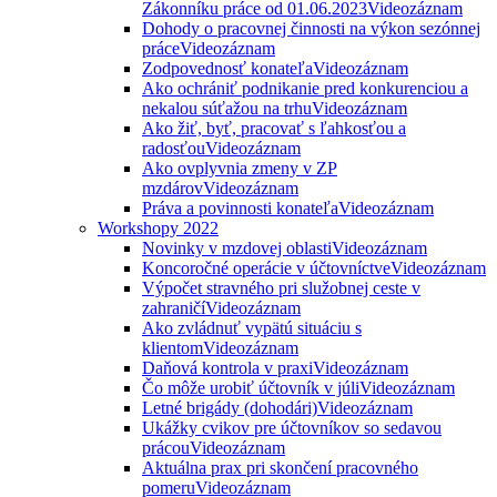
Zákonníku práce od 01.06.2023
Videozáznam
Dohody o pracovnej činnosti na výkon sezónnej
práce
Videozáznam
Zodpovednosť konateľa
Videozáznam
Ako ochrániť podnikanie pred konkurenciou a
nekalou súťažou na trhu
Videozáznam
Ako žiť, byť, pracovať s ľahkosťou a
radosťou
Videozáznam
Ako ovplyvnia zmeny v ZP
mzdárov
Videozáznam
Práva a povinnosti konateľa
Videozáznam
Workshopy 2022
Novinky v mzdovej oblasti
Videozáznam
Koncoročné operácie v účtovníctve
Videozáznam
Výpočet stravného pri služobnej ceste v
zahraničí
Videozáznam
Ako zvládnuť vypätú situáciu s
klientom
Videozáznam
Daňová kontrola v praxi
Videozáznam
Čo môže urobiť účtovník v júli
Videozáznam
Letné brigády (dohodári)
Videozáznam
Ukážky cvikov pre účtovníkov so sedavou
prácou
Videozáznam
Aktuálna prax pri skončení pracovného
pomeru
Videozáznam