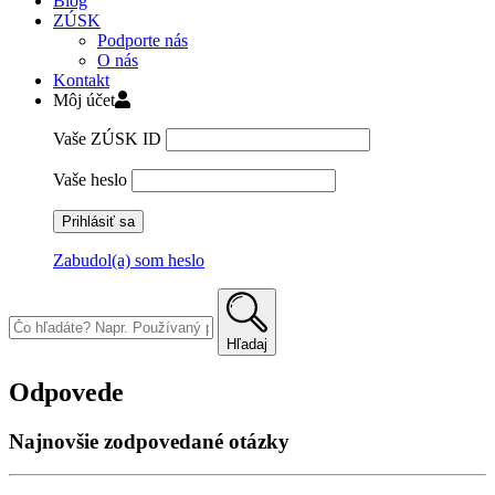
Blog
ZÚSK
Podporte nás
O nás
Kontakt
Môj účet
Vaše ZÚSK ID
Vaše heslo
Zabudol(a) som heslo
Skip
to
content
Hľadaj
Odpovede
Najnovšie zodpovedané otázky