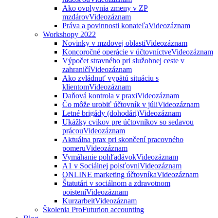
Ako ovplyvnia zmeny v ZP
mzdárov
Videozáznam
Práva a povinnosti konateľa
Videozáznam
Workshopy 2022
Novinky v mzdovej oblasti
Videozáznam
Koncoročné operácie v účtovníctve
Videozáznam
Výpočet stravného pri služobnej ceste v
zahraničí
Videozáznam
Ako zvládnuť vypätú situáciu s
klientom
Videozáznam
Daňová kontrola v praxi
Videozáznam
Čo môže urobiť účtovník v júli
Videozáznam
Letné brigády (dohodári)
Videozáznam
Ukážky cvikov pre účtovníkov so sedavou
prácou
Videozáznam
Aktuálna prax pri skončení pracovného
pomeru
Videozáznam
Vymáhanie pohľadávok
Videozáznam
A1 v Sociálnej poisťovni
Videozáznam
ONLINE marketing účtovníka
Videozáznam
Štatutári v sociálnom a zdravotnom
poistení
Videozáznam
Kurzarbeit
Videozáznam
Školenia ProFuturion accounting