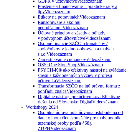
GDPR v účtovníctve
Videozáznam
Poistenie a financovanie – praktické rady a
tipy
Videozáznam
Etikety na potravinách
Videozáznam
Ransomware a ako mu
nepodľahnúť
Videozáznam
Účtovné princípy a zásady a odhady
v podvojnom účtovníctve
Videozáznam
Osobné financie SZČO a konateľov /
spoločníkov v jednoosobových a malých
s.r.o.
Videozáznam
Zamestnávanie cudzincov
Videozáznam
OSS: One Stop Shop
Videozáznam
PSYCH-K® ako efektívny nástroj na zvládanie
stresu a každodenných výziev v profesii
účtovníka
Videozáznam
Transformácia SZČO na inú právnu formu z
pohľadu znalca
Videozáznam
Digitálne nástroje pre účtovníkov: Efektívne
riešenia od Slovensko.Digital
Videozáznam
Workshopy 2024
Osobitná úprava uplatňovania oslobodenia od
dane v inom členskom štáte pre malý podnik
tuzemskej osoby podľa §68g
ZDPH
Videozáznam