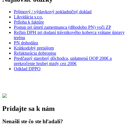
Príjmový / výdavkový pokladničný doklad
Likvidácia s.r.o.
Príloha k faktúre
Postup pri úmrtí zamestnanca (dlhodobo PN) voči ZP
Režim DPH pri dodaní trávnikového koberca vrátane úpravy
terénu
PN dohodára
Krátkodobý prenájom
Refakturácia dobropisu
Predčasný starobný dôchodca, uplatnená OOP 200€ a
prekročenie hrubej mzdy cez 200€
Odklad DPPO
Pridajte sa k nám
Nenašli ste čo ste hľadali?