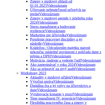
Zmeny v mzdovej oblasti od
01.01.2025
Videozáznam
Účtovanie nehnuteľností určených na
predaj
Videozáznam
Zmeny v mzdovej agende v priebehu roku
2024
Videozáznam
Stress manažment a budovanie
reziliencie
Videozáznam
Marketing pre účtovníka
Videozáznam
Porušenie pracovnej disciplíny a jej
následky
Videozáznam
Krádežou / Odcudzením majetku starosti
nekončia: následné povinnosti z pohľadu dane z
príjmu a DPH
Videozáznam
Motivácia, riadenie a vedenie ľudí
Videozáznam
Ako zamestnávať v roku 2024
Videozáznam
Ako sa pripraviť na prvý audit
Videozáznam
Workshopy 2023
Aktuality v mzdovej učtárni
Videozáznam
Výročná správa
Videozáznam
Digitálna éra a jej vplyv na účtovníctvo a
dane
Videozáznam
Vyrubovacie konanie v praxi
Videozáznam
Time manažment IV. generácie
Videozáznam
Flexibilita pracovného času a zmeny v