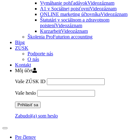
Vymáhanie pohľadávok
Videozáznam
A1 v Sociálnej poisťovni
Videozáznam
ONLINE marketing účtovníka
Videozáznam
Štatutári v sociálnom a zdravotnom
poistení
Videozáznam
Kurzarbeit
Videozáznam
Školenia ProFuturion accounting
Blog
ZÚSK
Podporte nás
O nás
Kontakt
Môj účet
Vaše ZÚSK ID
Vaše heslo
Zabudol(a) som heslo
Pre členov