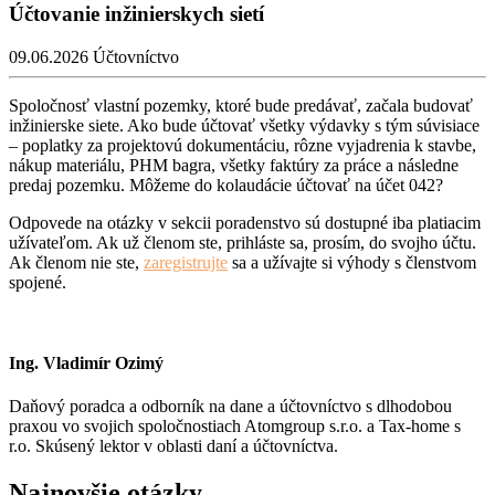
Účtovanie inžinierskych sietí
09.06.2026
Účtovníctvo
Spoločnosť vlastní pozemky, ktoré bude predávať, začala budovať
inžinierske siete. Ako bude účtovať všetky výdavky s tým súvisiace
– poplatky za projektovú dokumentáciu, rôzne vyjadrenia k stavbe,
nákup materiálu, PHM bagra, všetky faktúry za práce a následne
predaj pozemku. Môžeme do kolaudácie účtovať na účet 042?
Odpovede na otázky v sekcii poradenstvo sú dostupné iba platiacim
užívateľom. Ak už členom ste, prihláste sa, prosím, do svojho účtu.
Ak členom nie ste,
zaregistrujte
sa a užívajte si výhody s členstvom
spojené.
Ing. Vladimír Ozimý
Daňový poradca a odborník na dane a účtovníctvo s dlhodobou
praxou vo svojich spoločnostiach Atomgroup s.r.o. a Tax-home s
r.o. Skúsený lektor v oblasti daní a účtovníctva.
Najnovšie otázky