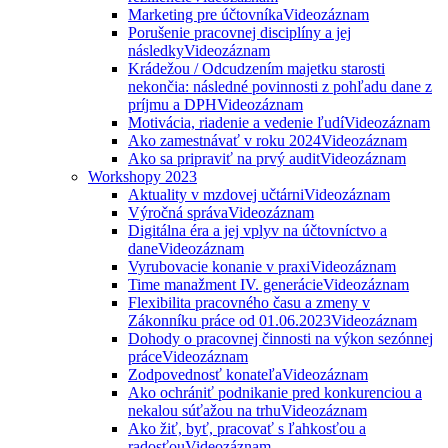
Marketing pre účtovníka
Videozáznam
Porušenie pracovnej disciplíny a jej
následky
Videozáznam
Krádežou / Odcudzením majetku starosti
nekončia: následné povinnosti z pohľadu dane z
príjmu a DPH
Videozáznam
Motivácia, riadenie a vedenie ľudí
Videozáznam
Ako zamestnávať v roku 2024
Videozáznam
Ako sa pripraviť na prvý audit
Videozáznam
Workshopy 2023
Aktuality v mzdovej učtárni
Videozáznam
Výročná správa
Videozáznam
Digitálna éra a jej vplyv na účtovníctvo a
dane
Videozáznam
Vyrubovacie konanie v praxi
Videozáznam
Time manažment IV. generácie
Videozáznam
Flexibilita pracovného času a zmeny v
Zákonníku práce od 01.06.2023
Videozáznam
Dohody o pracovnej činnosti na výkon sezónnej
práce
Videozáznam
Zodpovednosť konateľa
Videozáznam
Ako ochrániť podnikanie pred konkurenciou a
nekalou súťažou na trhu
Videozáznam
Ako žiť, byť, pracovať s ľahkosťou a
radosťou
Videozáznam