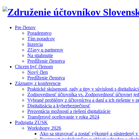
Pre členov
Poradenstvo
Tím poradcov
Inzercia
Zľavy u partnerov
Na stiahnutie
Predĺženie členstva
Chcem byť členom
Nový člen
Predĺženie členstva
Záznamy z konferencie
Praktické skúsenosti, rady a tipy v súvislosti s digitalizác
Zodpovednosť účtovníka vs. Zodpovednosť účtovnej je
Vybrané problémy z účtovníctva a daní a ich riešenie v p
Digitalizácia a kyberbezpečnosť
Prezentácia možností a riešení digitalizácie
Transferové oceňovanie v roku 2024
Podujatia ZÚSK
Workshopy 2026
Ako sa stravovať a zostať výkonný a sústredený 