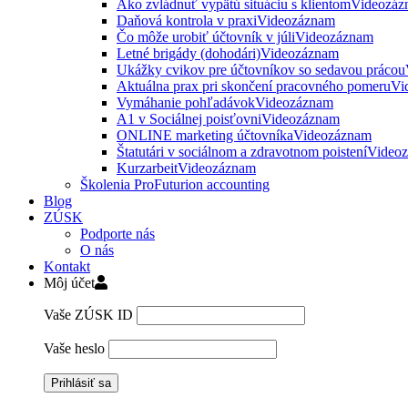
Ako zvládnuť vypätú situáciu s klientom
Videozáz
Daňová kontrola v praxi
Videozáznam
Čo môže urobiť účtovník v júli
Videozáznam
Letné brigády (dohodári)
Videozáznam
Ukážky cvikov pre účtovníkov so sedavou prácou
Aktuálna prax pri skončení pracovného pomeru
Vi
Vymáhanie pohľadávok
Videozáznam
A1 v Sociálnej poisťovni
Videozáznam
ONLINE marketing účtovníka
Videozáznam
Štatutári v sociálnom a zdravotnom poistení
Video
Kurzarbeit
Videozáznam
Školenia ProFuturion accounting
Blog
ZÚSK
Podporte nás
O nás
Kontakt
Môj účet
Vaše ZÚSK ID
Vaše heslo