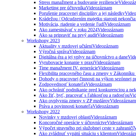
Stress manažment a budovanie reziliencie
Videozá
Marketing pre účtovníka
Videozáznam
Porušenie pracovnej disciplíny a jej následky
Vide
Krádežou / Odcudzením majetku starosti nekončia
Motivácia, riadenie a vedenie ľudí
Videozáznam
Ako zamestnávať v roku 2024
Videozáznam
Ako sa pripraviť na prvý audit
Videozáznam
Workshopy 2023
Aktuality v mzdovej učtárni
Videozáznam
Výročná správa
Videozáznam
Digitálna éra a jej vplyv na účtovníctvo a dane
Vid
Vyrubovacie konanie v praxi
Videozáznam
Time manažment IV. generácie
Videozáznam
Flexibilita pracovného času a zmeny v Zákonníku
Dohody o pracovnej činnosti na výkon sezónnej p
Zodpovednosť konateľa
Videozáznam
Ako ochrániť podnikanie pred konkurenciou a nek
Ako žiť, byť, pracovať s ľahkosťou a radosťou
Vi
Ako ovplyvnia zmeny v ZP mzdárov
Videozáznam
Práva a povinnosti konateľa
Videozáznam
Workshopy 2022
Novinky v mzdovej oblasti
Videozáznam
Koncoročné operácie v účtovníctve
Videozáznam
Výpočet stravného pri služobnej ceste v zahraničí
V
Ako zvládnuť vypätú situáciu s klientom
Videozáz