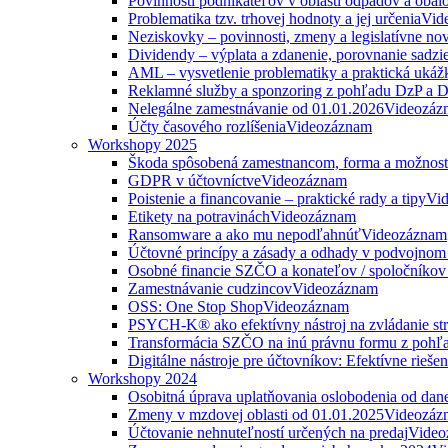
Povinnosti podnikateľov v oblasti odpadov a obal
Problematika tzv. trhovej hodnoty a jej určenia
Vid
Neziskovky – povinnosti, zmeny a legislatívne no
Dividendy – výplata a zdanenie, porovnanie sadzi
AML – vysvetlenie problematiky a praktická ukáž
Reklamné služby a sponzoring z pohľadu DzP a
Nelegálne zamestnávanie od 01.01.2026
Videozáz
Účty časového rozlíšenia
Videozáznam
Workshopy 2025
Škoda spôsobená zamestnancom, forma a možnosti
GDPR v účtovníctve
Videozáznam
Poistenie a financovanie – praktické rady a tipy
Vi
Etikety na potravinách
Videozáznam
Ransomware a ako mu nepodľahnúť
Videozáznam
Účtovné princípy a zásady a odhady v podvojnom
Osobné financie SZČO a konateľov / spoločníkov 
Zamestnávanie cudzincov
Videozáznam
OSS: One Stop Shop
Videozáznam
PSYCH-K® ako efektívny nástroj na zvládanie str
Transformácia SZČO na inú právnu formu z pohľa
Digitálne nástroje pre účtovníkov: Efektívne rieše
Workshopy 2024
Osobitná úprava uplatňovania oslobodenia od da
Zmeny v mzdovej oblasti od 01.01.2025
Videozáz
Účtovanie nehnuteľností určených na predaj
Video