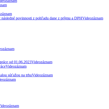
deozáznam
znam
ozáznam
: následné povinnosti z pohľadu dane z príjmu a DPH
Videozáznam
eozáznam
 práce od 01.06.2023
Videozáznam
ráce
Videozáznam
alou súťažou na trhu
Videozáznam
deozáznam
ideozáznam