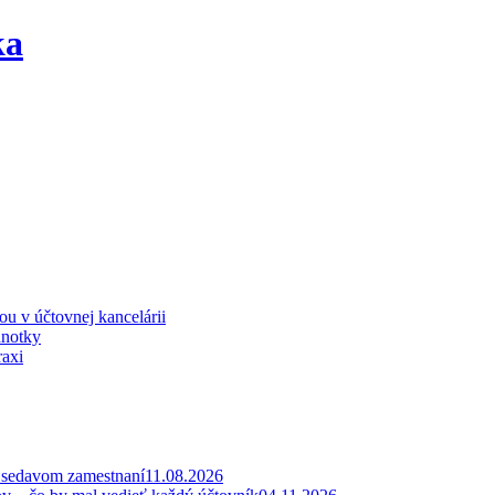
iou v účtovnej kancelárii
dnotky
raxi
v sedavom zamestnaní
11.08.2026