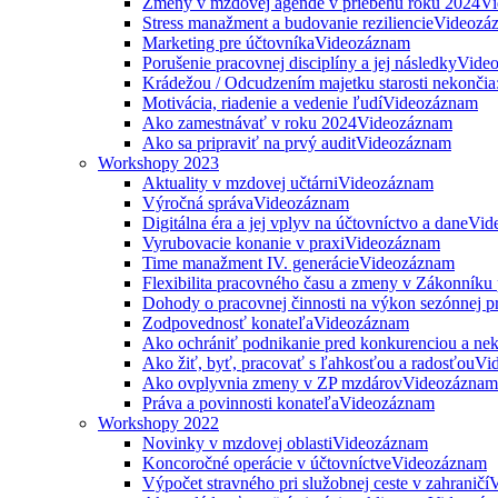
Zmeny v mzdovej agende v priebehu roku 2024
Vi
Stress manažment a budovanie reziliencie
Videozá
Marketing pre účtovníka
Videozáznam
Porušenie pracovnej disciplíny a jej následky
Vide
Krádežou / Odcudzením majetku starosti nekončia
Motivácia, riadenie a vedenie ľudí
Videozáznam
Ako zamestnávať v roku 2024
Videozáznam
Ako sa pripraviť na prvý audit
Videozáznam
Workshopy 2023
Aktuality v mzdovej učtárni
Videozáznam
Výročná správa
Videozáznam
Digitálna éra a jej vplyv na účtovníctvo a dane
Vid
Vyrubovacie konanie v praxi
Videozáznam
Time manažment IV. generácie
Videozáznam
Flexibilita pracovného času a zmeny v Zákonníku
Dohody o pracovnej činnosti na výkon sezónnej p
Zodpovednosť konateľa
Videozáznam
Ako ochrániť podnikanie pred konkurenciou a nek
Ako žiť, byť, pracovať s ľahkosťou a radosťou
Vi
Ako ovplyvnia zmeny v ZP mzdárov
Videozáznam
Práva a povinnosti konateľa
Videozáznam
Workshopy 2022
Novinky v mzdovej oblasti
Videozáznam
Koncoročné operácie v účtovníctve
Videozáznam
Výpočet stravného pri služobnej ceste v zahraničí
V