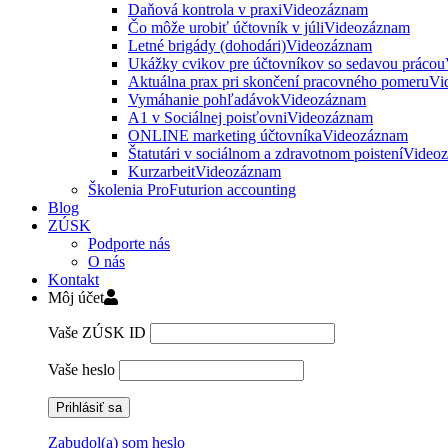
Daňová kontrola v praxi
Videozáznam
Čo môže urobiť účtovník v júli
Videozáznam
Letné brigády (dohodári)
Videozáznam
Ukážky cvikov pre účtovníkov so sedavou prácou
Aktuálna prax pri skončení pracovného pomeru
Vi
Vymáhanie pohľadávok
Videozáznam
A1 v Sociálnej poisťovni
Videozáznam
ONLINE marketing účtovníka
Videozáznam
Štatutári v sociálnom a zdravotnom poistení
Video
Kurzarbeit
Videozáznam
Školenia ProFuturion accounting
Blog
ZÚSK
Podporte nás
O nás
Kontakt
Môj účet
Vaše ZÚSK ID
Vaše heslo
Zabudol(a) som heslo