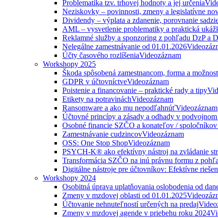
Problematika tzv. trhovej hodnoty a jej určenia
Vid
Neziskovky – povinnosti, zmeny a legislatívne no
Dividendy – výplata a zdanenie, porovnanie sadzi
AML – vysvetlenie problematiky a praktická ukáž
Reklamné služby a sponzoring z pohľadu DzP a
Nelegálne zamestnávanie od 01.01.2026
Videozáz
Účty časového rozlíšenia
Videozáznam
Workshopy 2025
Škoda spôsobená zamestnancom, forma a možnosti
GDPR v účtovníctve
Videozáznam
Poistenie a financovanie – praktické rady a tipy
Vi
Etikety na potravinách
Videozáznam
Ransomware a ako mu nepodľahnúť
Videozáznam
Účtovné princípy a zásady a odhady v podvojnom
Osobné financie SZČO a konateľov / spoločníkov 
Zamestnávanie cudzincov
Videozáznam
OSS: One Stop Shop
Videozáznam
PSYCH-K® ako efektívny nástroj na zvládanie str
Transformácia SZČO na inú právnu formu z pohľa
Digitálne nástroje pre účtovníkov: Efektívne rieše
Workshopy 2024
Osobitná úprava uplatňovania oslobodenia od da
Zmeny v mzdovej oblasti od 01.01.2025
Videozáz
Účtovanie nehnuteľností určených na predaj
Video
Zmeny v mzdovej agende v priebehu roku 2024
Vi