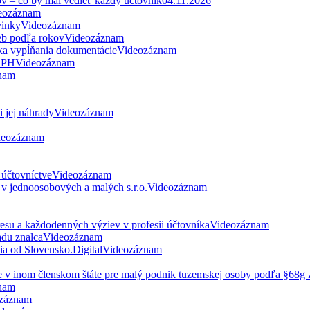
ov – čo by mal vedieť každý účtovník
04.11.2026
eozáznam
vinky
Videozáznam
eb podľa rokov
Videozáznam
ka vypĺňania dokumentácie
Videozáznam
 DPH
Videozáznam
nam
 jej náhrady
Videozáznam
deozáznam
 účtovníctve
Videozáznam
v jednoosobových a malých s.r.o.
Videozáznam
esu a každodenných výziev v profesii účtovníka
Videozáznam
du znalca
Videozáznam
nia od Slovensko.Digital
Videozáznam
ne v inom členskom štáte pre malý podnik tuzemskej osoby podľa §68
nam
záznam