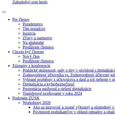
Zabudol(a) som heslo
Pre členov
Poradenstvo
Tím poradcov
Inzercia
Zľavy u partnerov
Na stiahnutie
Predĺženie členstva
Chcem byť členom
Nový člen
Predĺženie členstva
Záznamy z konferencie
Praktické skúsenosti, rady a tipy v súvislosti s digitalizác
Zodpovednosť účtovníka vs. Zodpovednosť účtovnej je
Vybrané problémy z účtovníctva a daní a ich riešenie v p
Digitalizácia a kyberbezpečnosť
Prezentácia možností a riešení digitalizácie
Transferové oceňovanie v roku 2024
Podujatia ZÚSK
Workshopy 2026
Ako sa stravovať a zostať výkonný a sústredený 
Povinnosti podnikateľov v oblasti odpadov a obal