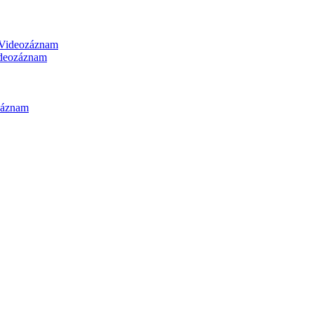
Videozáznam
deozáznam
záznam