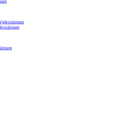
nam
Videozáznam
deozáznam
záznam