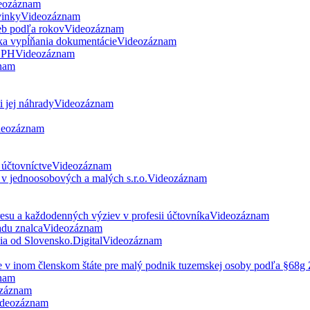
eozáznam
vinky
Videozáznam
eb podľa rokov
Videozáznam
ka vypĺňania dokumentácie
Videozáznam
 DPH
Videozáznam
nam
 jej náhrady
Videozáznam
deozáznam
 účtovníctve
Videozáznam
v jednoosobových a malých s.r.o.
Videozáznam
esu a každodenných výziev v profesii účtovníka
Videozáznam
du znalca
Videozáznam
nia od Slovensko.Digital
Videozáznam
ne v inom členskom štáte pre malý podnik tuzemskej osoby podľa §68
nam
záznam
deozáznam