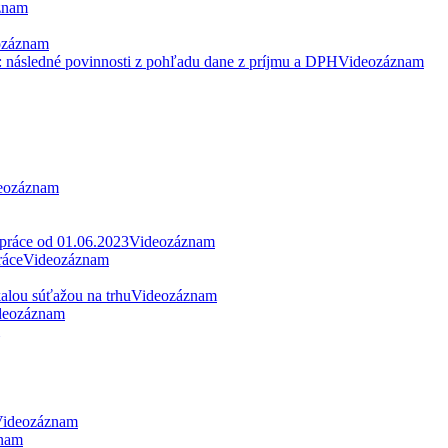
znam
ozáznam
: následné povinnosti z pohľadu dane z príjmu a DPH
Videozáznam
eozáznam
 práce od 01.06.2023
Videozáznam
ráce
Videozáznam
alou súťažou na trhu
Videozáznam
deozáznam
ideozáznam
nam