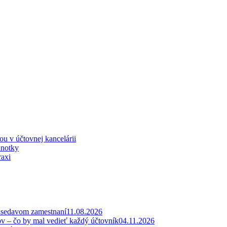
iou v účtovnej kancelárii
dnotky
raxi
v sedavom zamestnaní
11.08.2026
ov – čo by mal vedieť každý účtovník
04.11.2026