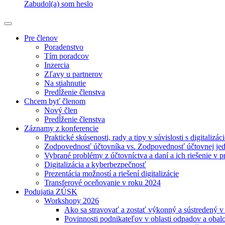
Zabudol(a) som heslo
Pre členov
Poradenstvo
Tím poradcov
Inzercia
Zľavy u partnerov
Na stiahnutie
Predĺženie členstva
Chcem byť členom
Nový člen
Predĺženie členstva
Záznamy z konferencie
Praktické skúsenosti, rady a tipy v súvislosti s digitalizác
Zodpovednosť účtovníka vs. Zodpovednosť účtovnej je
Vybrané problémy z účtovníctva a daní a ich riešenie v p
Digitalizácia a kyberbezpečnosť
Prezentácia možností a riešení digitalizácie
Transferové oceňovanie v roku 2024
Podujatia ZÚSK
Workshopy 2026
Ako sa stravovať a zostať výkonný a sústredený 
Povinnosti podnikateľov v oblasti odpadov a obal