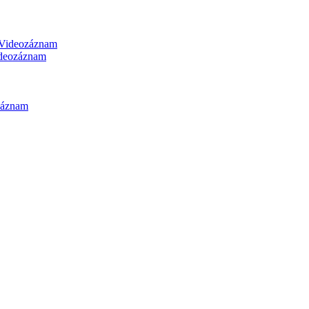
Videozáznam
deozáznam
záznam