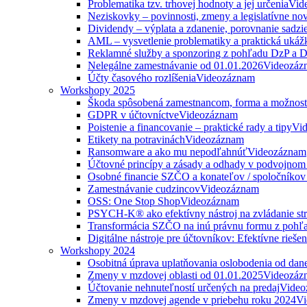
Problematika tzv. trhovej hodnoty a jej určenia
Vid
Neziskovky – povinnosti, zmeny a legislatívne no
Dividendy – výplata a zdanenie, porovnanie sadzi
AML – vysvetlenie problematiky a praktická ukáž
Reklamné služby a sponzoring z pohľadu DzP a
Nelegálne zamestnávanie od 01.01.2026
Videozáz
Účty časového rozlíšenia
Videozáznam
Workshopy 2025
Škoda spôsobená zamestnancom, forma a možnosti
GDPR v účtovníctve
Videozáznam
Poistenie a financovanie – praktické rady a tipy
Vi
Etikety na potravinách
Videozáznam
Ransomware a ako mu nepodľahnúť
Videozáznam
Účtovné princípy a zásady a odhady v podvojnom
Osobné financie SZČO a konateľov / spoločníkov 
Zamestnávanie cudzincov
Videozáznam
OSS: One Stop Shop
Videozáznam
PSYCH-K® ako efektívny nástroj na zvládanie str
Transformácia SZČO na inú právnu formu z pohľa
Digitálne nástroje pre účtovníkov: Efektívne rieše
Workshopy 2024
Osobitná úprava uplatňovania oslobodenia od da
Zmeny v mzdovej oblasti od 01.01.2025
Videozáz
Účtovanie nehnuteľností určených na predaj
Video
Zmeny v mzdovej agende v priebehu roku 2024
Vi