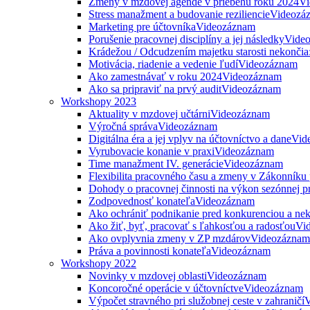
Zmeny v mzdovej agende v priebehu roku 2024
Vi
Stress manažment a budovanie reziliencie
Videozá
Marketing pre účtovníka
Videozáznam
Porušenie pracovnej disciplíny a jej následky
Vide
Krádežou / Odcudzením majetku starosti nekončia
Motivácia, riadenie a vedenie ľudí
Videozáznam
Ako zamestnávať v roku 2024
Videozáznam
Ako sa pripraviť na prvý audit
Videozáznam
Workshopy 2023
Aktuality v mzdovej učtárni
Videozáznam
Výročná správa
Videozáznam
Digitálna éra a jej vplyv na účtovníctvo a dane
Vid
Vyrubovacie konanie v praxi
Videozáznam
Time manažment IV. generácie
Videozáznam
Flexibilita pracovného času a zmeny v Zákonníku
Dohody o pracovnej činnosti na výkon sezónnej p
Zodpovednosť konateľa
Videozáznam
Ako ochrániť podnikanie pred konkurenciou a nek
Ako žiť, byť, pracovať s ľahkosťou a radosťou
Vi
Ako ovplyvnia zmeny v ZP mzdárov
Videozáznam
Práva a povinnosti konateľa
Videozáznam
Workshopy 2022
Novinky v mzdovej oblasti
Videozáznam
Koncoročné operácie v účtovníctve
Videozáznam
Výpočet stravného pri služobnej ceste v zahraničí
V