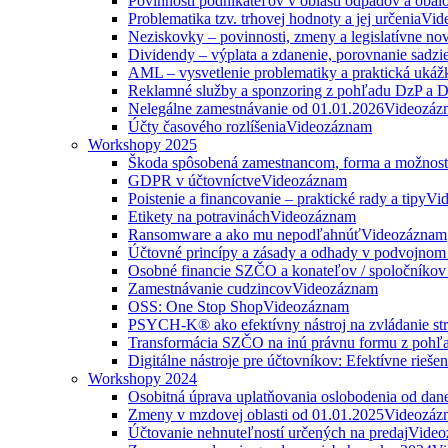
Povinnosti podnikateľov v oblasti odpadov a obal
Problematika tzv. trhovej hodnoty a jej určenia
Vid
Neziskovky – povinnosti, zmeny a legislatívne no
Dividendy – výplata a zdanenie, porovnanie sadzi
AML – vysvetlenie problematiky a praktická ukáž
Reklamné služby a sponzoring z pohľadu DzP a
Nelegálne zamestnávanie od 01.01.2026
Videozáz
Účty časového rozlíšenia
Videozáznam
Workshopy 2025
Škoda spôsobená zamestnancom, forma a možnosti
GDPR v účtovníctve
Videozáznam
Poistenie a financovanie – praktické rady a tipy
Vi
Etikety na potravinách
Videozáznam
Ransomware a ako mu nepodľahnúť
Videozáznam
Účtovné princípy a zásady a odhady v podvojnom
Osobné financie SZČO a konateľov / spoločníkov 
Zamestnávanie cudzincov
Videozáznam
OSS: One Stop Shop
Videozáznam
PSYCH-K® ako efektívny nástroj na zvládanie str
Transformácia SZČO na inú právnu formu z pohľa
Digitálne nástroje pre účtovníkov: Efektívne rieše
Workshopy 2024
Osobitná úprava uplatňovania oslobodenia od da
Zmeny v mzdovej oblasti od 01.01.2025
Videozáz
Účtovanie nehnuteľností určených na predaj
Video