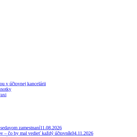
iou v účtovnej kancelárii
dnotky
raxi
v sedavom zamestnaní
11.08.2026
ov – čo by mal vedieť každý účtovník
04.11.2026