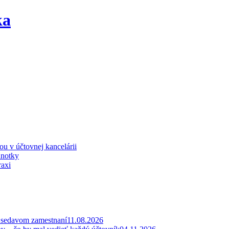
iou v účtovnej kancelárii
dnotky
raxi
v sedavom zamestnaní
11.08.2026