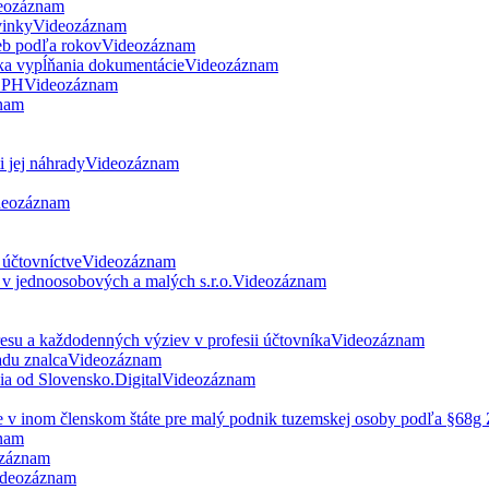
eozáznam
vinky
Videozáznam
eb podľa rokov
Videozáznam
ka vypĺňania dokumentácie
Videozáznam
 DPH
Videozáznam
nam
 jej náhrady
Videozáznam
deozáznam
 účtovníctve
Videozáznam
v jednoosobových a malých s.r.o.
Videozáznam
esu a každodenných výziev v profesii účtovníka
Videozáznam
du znalca
Videozáznam
nia od Slovensko.Digital
Videozáznam
ne v inom členskom štáte pre malý podnik tuzemskej osoby podľa §68
nam
záznam
deozáznam