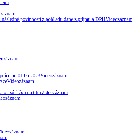
znam
ozáznam
: následné povinnosti z pohľadu dane z príjmu a DPH
Videozáznam
eozáznam
 práce od 01.06.2023
Videozáznam
ráce
Videozáznam
alou súťažou na trhu
Videozáznam
deozáznam
ideozáznam
nam