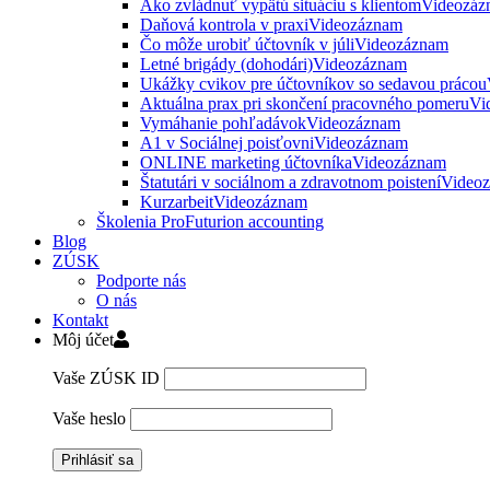
Ako zvládnuť vypätú situáciu s klientom
Videozáz
Daňová kontrola v praxi
Videozáznam
Čo môže urobiť účtovník v júli
Videozáznam
Letné brigády (dohodári)
Videozáznam
Ukážky cvikov pre účtovníkov so sedavou prácou
Aktuálna prax pri skončení pracovného pomeru
Vi
Vymáhanie pohľadávok
Videozáznam
A1 v Sociálnej poisťovni
Videozáznam
ONLINE marketing účtovníka
Videozáznam
Štatutári v sociálnom a zdravotnom poistení
Video
Kurzarbeit
Videozáznam
Školenia ProFuturion accounting
Blog
ZÚSK
Podporte nás
O nás
Kontakt
Môj účet
Vaše ZÚSK ID
Vaše heslo