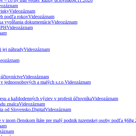
ov – čo by mal vedieť každý účtovník
04.11.2026
eozáznam
vinky
Videozáznam
eb podľa rokov
Videozáznam
ka vypĺňania dokumentácie
Videozáznam
 DPH
Videozáznam
nam
 jej náhrady
Videozáznam
deozáznam
 účtovníctve
Videozáznam
v jednoosobových a malých s.r.o.
Videozáznam
esu a každodenných výziev v profesii účtovníka
Videozáznam
du znalca
Videozáznam
nia od Slovensko.Digital
Videozáznam
ne v inom členskom štáte pre malý podnik tuzemskej osoby podľa §68
nam
záznam