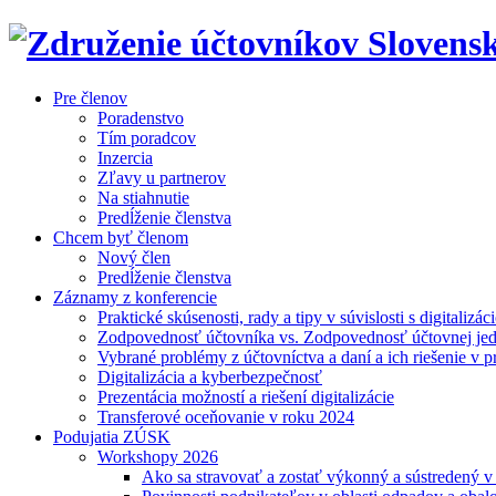
Pre členov
Poradenstvo
Tím poradcov
Inzercia
Zľavy u partnerov
Na stiahnutie
Predĺženie členstva
Chcem byť členom
Nový člen
Predĺženie členstva
Záznamy z konferencie
Praktické skúsenosti, rady a tipy v súvislosti s digitalizác
Zodpovednosť účtovníka vs. Zodpovednosť účtovnej je
Vybrané problémy z účtovníctva a daní a ich riešenie v p
Digitalizácia a kyberbezpečnosť
Prezentácia možností a riešení digitalizácie
Transferové oceňovanie v roku 2024
Podujatia ZÚSK
Workshopy 2026
Ako sa stravovať a zostať výkonný a sústredený 