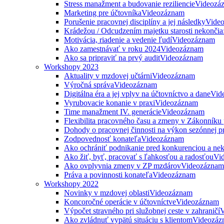
Stress manažment a budovanie reziliencie
Videozá
Marketing pre účtovníka
Videozáznam
Porušenie pracovnej disciplíny a jej následky
Vide
Krádežou / Odcudzením majetku starosti nekončia
Motivácia, riadenie a vedenie ľudí
Videozáznam
Ako zamestnávať v roku 2024
Videozáznam
Ako sa pripraviť na prvý audit
Videozáznam
Workshopy 2023
Aktuality v mzdovej učtárni
Videozáznam
Výročná správa
Videozáznam
Digitálna éra a jej vplyv na účtovníctvo a dane
Vid
Vyrubovacie konanie v praxi
Videozáznam
Time manažment IV. generácie
Videozáznam
Flexibilita pracovného času a zmeny v Zákonníku
Dohody o pracovnej činnosti na výkon sezónnej p
Zodpovednosť konateľa
Videozáznam
Ako ochrániť podnikanie pred konkurenciou a nek
Ako žiť, byť, pracovať s ľahkosťou a radosťou
Vi
Ako ovplyvnia zmeny v ZP mzdárov
Videozáznam
Práva a povinnosti konateľa
Videozáznam
Workshopy 2022
Novinky v mzdovej oblasti
Videozáznam
Koncoročné operácie v účtovníctve
Videozáznam
Výpočet stravného pri služobnej ceste v zahraničí
V
Ako zvládnuť vypätú situáciu s klientom
Videozáz