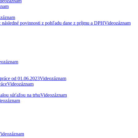
deozáznam
znam
ozáznam
: následné povinnosti z pohľadu dane z príjmu a DPH
Videozáznam
eozáznam
 práce od 01.06.2023
Videozáznam
ráce
Videozáznam
alou súťažou na trhu
Videozáznam
deozáznam
ideozáznam