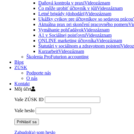
Daňová kontrola v praxi
Videozáznam
Čo môže urobiť účtovník v júli
Videozáznam
Letné brigády (dohodári)
Videozáznam
Ukážky cvikov pre účtovníkov so sedavou prácou
Aktuálna prax pri skončení pracovného pomeru
Vi
Vymáhanie pohľadávok
Videozáznam
A1 v Sociálnej poisťovni
Videozáznam
ONLINE marketing účtovníka
Videozáznam
Štatutári v sociálnom a zdravotnom poistení
Video
Kurzarbeit
Videozáznam
Školenia ProFuturion accounting
Blog
ZÚSK
Podporte nás
O nás
Kontakt
Môj účet
Vaše ZÚSK ID
Vaše heslo
Zabudol(a) som heslo