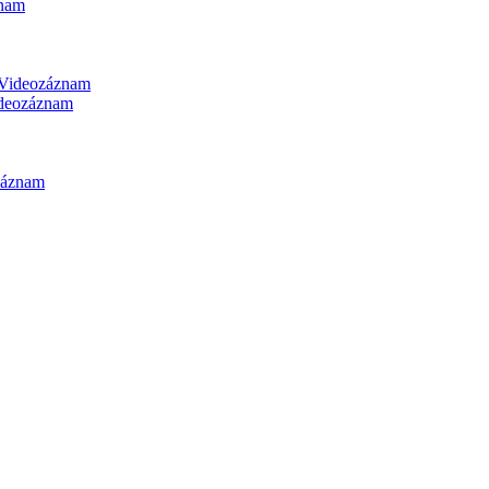
nam
Videozáznam
deozáznam
záznam