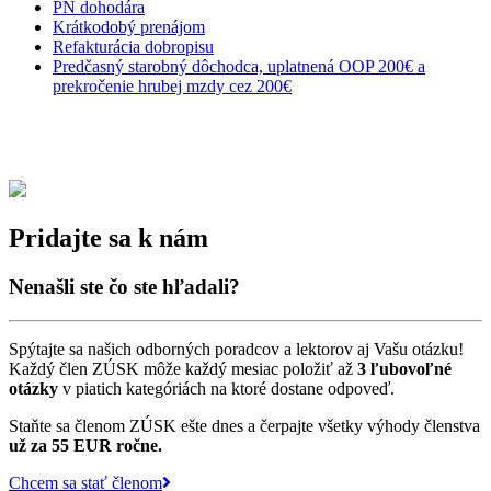
PN dohodára
Krátkodobý prenájom
Refakturácia dobropisu
Predčasný starobný dôchodca, uplatnená OOP 200€ a
prekročenie hrubej mzdy cez 200€
Pridajte sa k nám
Nenašli ste čo ste hľadali?
Spýtajte sa našich odborných poradcov a lektorov aj Vašu otázku!
Každý člen ZÚSK môže každý mesiac položiť až
3 ľubovoľné
otázky
v piatich kategóriách na ktoré dostane odpoveď.
Staňte sa členom ZÚSK ešte dnes a čerpajte všetky výhody členstva
už za 55 EUR ročne.
Chcem sa stať členom