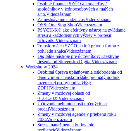
Osobné financie SZČO a konateľov /
spoločníkov v jednoosobových a malých
s.r.o.
Videozáznam
Zamestnávanie cudzincov
Videozáznam
OSS: One Stop Shop
Videozáznam
PSYCH-K® ako efektívny nástroj na zvládanie
stresu a každodenných výziev v profesii
účtovníka
Videozáznam
Transformácia SZČO na inú právnu formu z
pohľadu znalca
Videozáznam
Digitálne nástroje pre účtovníkov: Efektívne
riešenia od Slovensko.Digital
Videozáznam
Workshopy 2024
Osobitná úprava uplatňovania oslobodenia od
dane v inom členskom štáte pre malý podnik
tuzemskej osoby podľa §68g
ZDPH
Videozáznam
Zmeny v mzdovej oblasti od
01.01.2025
Videozáznam
Účtovanie nehnuteľností určených na
predaj
Videozáznam
Zmeny v mzdovej agende v priebehu roku
2024
Videozáznam
Stress manažment a budovanie
reziliencie
Videozáznam