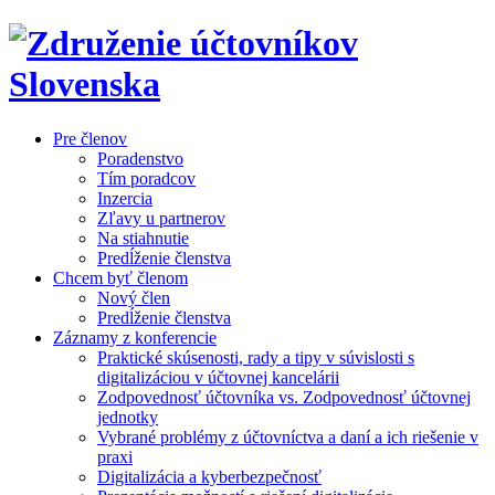
Pre členov
Poradenstvo
Tím poradcov
Inzercia
Zľavy u partnerov
Na stiahnutie
Predĺženie členstva
Chcem byť členom
Nový člen
Predĺženie členstva
Záznamy z konferencie
Praktické skúsenosti, rady a tipy v súvislosti s
digitalizáciou v účtovnej kancelárii
Zodpovednosť účtovníka vs. Zodpovednosť účtovnej
jednotky
Vybrané problémy z účtovníctva a daní a ich riešenie v
praxi
Digitalizácia a kyberbezpečnosť