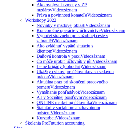
Ako ovplyvnia zmeny v ZP
mzdárov
Videozáznam
Práva a povinnosti konateľa
Videozáznam
Workshopy 2022
Novinky v mzdovej oblasti
Videozáznam
Koncoročné operácie v účtovníctve
Videozáznam
Výpočet stravného pri služobnej ceste v
zahraničí
Videozáznam
Ako zvládnuť vypätú situáciu s
klientom
Videozáznam
Daňová kontrola v praxi
Videozáznam
Čo môže urobiť účtovník v júli
Videozáznam
Letné brigády (dohodári)
Videozáznam
Ukážky cvikov pre účtovníkov so sedavou
prácou
Videozáznam
Aktuálna prax pri skončení pracovného
pomeru
Videozáznam
Vymáhanie pohľadávok
Videozáznam
A1 v Sociálnej poisťovni
Videozáznam
ONLINE marketing účtovníka
Videozáznam
Štatutári v sociálnom a zdravotnom
poistení
Videozáznam
Kurzarbeit
Videozáznam
Školenia ProFuturion accounting