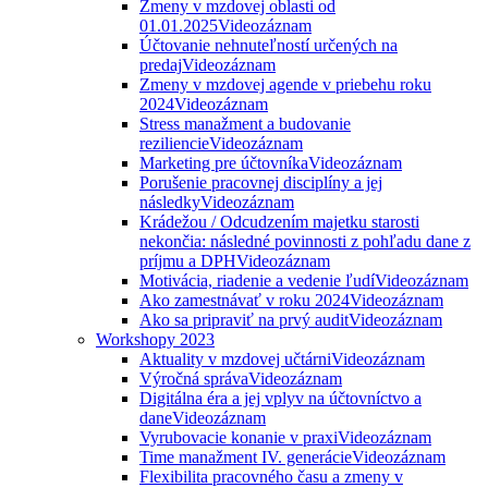
Zmeny v mzdovej oblasti od
01.01.2025
Videozáznam
Účtovanie nehnuteľností určených na
predaj
Videozáznam
Zmeny v mzdovej agende v priebehu roku
2024
Videozáznam
Stress manažment a budovanie
reziliencie
Videozáznam
Marketing pre účtovníka
Videozáznam
Porušenie pracovnej disciplíny a jej
následky
Videozáznam
Krádežou / Odcudzením majetku starosti
nekončia: následné povinnosti z pohľadu dane z
príjmu a DPH
Videozáznam
Motivácia, riadenie a vedenie ľudí
Videozáznam
Ako zamestnávať v roku 2024
Videozáznam
Ako sa pripraviť na prvý audit
Videozáznam
Workshopy 2023
Aktuality v mzdovej učtárni
Videozáznam
Výročná správa
Videozáznam
Digitálna éra a jej vplyv na účtovníctvo a
dane
Videozáznam
Vyrubovacie konanie v praxi
Videozáznam
Time manažment IV. generácie
Videozáznam
Flexibilita pracovného času a zmeny v