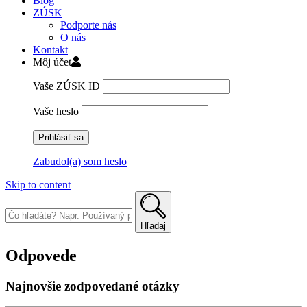
Blog
ZÚSK
Podporte nás
O nás
Kontakt
Môj účet
Vaše ZÚSK ID
Vaše heslo
Zabudol(a) som heslo
Skip to content
Hľadaj
Odpovede
Najnovšie zodpovedané otázky