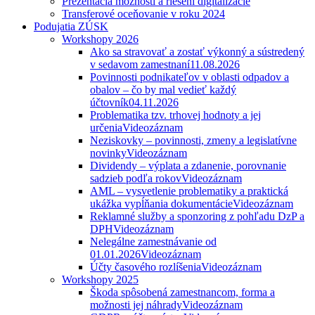
Prezentácia možností a riešení digitalizácie
Transferové oceňovanie v roku 2024
Podujatia ZÚSK
Workshopy 2026
Ako sa stravovať a zostať výkonný a sústredený
v sedavom zamestnaní
11.08.2026
Povinnosti podnikateľov v oblasti odpadov a
obalov – čo by mal vedieť každý
účtovník
04.11.2026
Problematika tzv. trhovej hodnoty a jej
určenia
Videozáznam
Neziskovky – povinnosti, zmeny a legislatívne
novinky
Videozáznam
Dividendy – výplata a zdanenie, porovnanie
sadzieb podľa rokov
Videozáznam
AML – vysvetlenie problematiky a praktická
ukážka vypĺňania dokumentácie
Videozáznam
Reklamné služby a sponzoring z pohľadu DzP a
DPH
Videozáznam
Nelegálne zamestnávanie od
01.01.2026
Videozáznam
Účty časového rozlíšenia
Videozáznam
Workshopy 2025
Škoda spôsobená zamestnancom, forma a
možnosti jej náhrady
Videozáznam