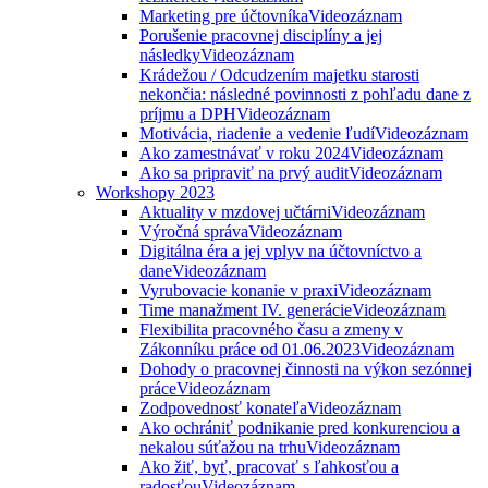
Marketing pre účtovníka
Videozáznam
Porušenie pracovnej disciplíny a jej
následky
Videozáznam
Krádežou / Odcudzením majetku starosti
nekončia: následné povinnosti z pohľadu dane z
príjmu a DPH
Videozáznam
Motivácia, riadenie a vedenie ľudí
Videozáznam
Ako zamestnávať v roku 2024
Videozáznam
Ako sa pripraviť na prvý audit
Videozáznam
Workshopy 2023
Aktuality v mzdovej učtárni
Videozáznam
Výročná správa
Videozáznam
Digitálna éra a jej vplyv na účtovníctvo a
dane
Videozáznam
Vyrubovacie konanie v praxi
Videozáznam
Time manažment IV. generácie
Videozáznam
Flexibilita pracovného času a zmeny v
Zákonníku práce od 01.06.2023
Videozáznam
Dohody o pracovnej činnosti na výkon sezónnej
práce
Videozáznam
Zodpovednosť konateľa
Videozáznam
Ako ochrániť podnikanie pred konkurenciou a
nekalou súťažou na trhu
Videozáznam
Ako žiť, byť, pracovať s ľahkosťou a
radosťou
Videozáznam