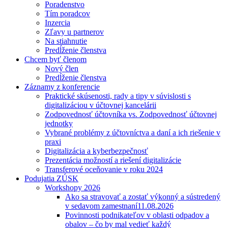
Poradenstvo
Tím poradcov
Inzercia
Zľavy u partnerov
Na stiahnutie
Predĺženie členstva
Chcem byť členom
Nový člen
Predĺženie členstva
Záznamy z konferencie
Praktické skúsenosti, rady a tipy v súvislosti s
digitalizáciou v účtovnej kancelárii
Zodpovednosť účtovníka vs. Zodpovednosť účtovnej
jednotky
Vybrané problémy z účtovníctva a daní a ich riešenie v
praxi
Digitalizácia a kyberbezpečnosť
Prezentácia možností a riešení digitalizácie
Transferové oceňovanie v roku 2024
Podujatia ZÚSK
Workshopy 2026
Ako sa stravovať a zostať výkonný a sústredený
v sedavom zamestnaní
11.08.2026
Povinnosti podnikateľov v oblasti odpadov a
obalov – čo by mal vedieť každý