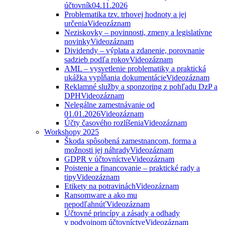
účtovník
04.11.2026
Problematika tzv. trhovej hodnoty a jej
určenia
Videozáznam
Neziskovky – povinnosti, zmeny a legislatívne
novinky
Videozáznam
Dividendy – výplata a zdanenie, porovnanie
sadzieb podľa rokov
Videozáznam
AML – vysvetlenie problematiky a praktická
ukážka vypĺňania dokumentácie
Videozáznam
Reklamné služby a sponzoring z pohľadu DzP a
DPH
Videozáznam
Nelegálne zamestnávanie od
01.01.2026
Videozáznam
Účty časového rozlíšenia
Videozáznam
Workshopy 2025
Škoda spôsobená zamestnancom, forma a
možnosti jej náhrady
Videozáznam
GDPR v účtovníctve
Videozáznam
Poistenie a financovanie – praktické rady a
tipy
Videozáznam
Etikety na potravinách
Videozáznam
Ransomware a ako mu
nepodľahnúť
Videozáznam
Účtovné princípy a zásady a odhady
v podvojnom účtovníctve
Videozáznam