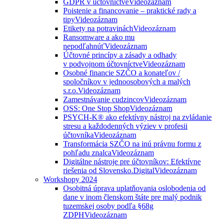
GDPR v účtovníctve
Videozáznam
Poistenie a financovanie – praktické rady a
tipy
Videozáznam
Etikety na potravinách
Videozáznam
Ransomware a ako mu
nepodľahnúť
Videozáznam
Účtovné princípy a zásady a odhady
v podvojnom účtovníctve
Videozáznam
Osobné financie SZČO a konateľov /
spoločníkov v jednoosobových a malých
s.r.o.
Videozáznam
Zamestnávanie cudzincov
Videozáznam
OSS: One Stop Shop
Videozáznam
PSYCH-K® ako efektívny nástroj na zvládanie
stresu a každodenných výziev v profesii
účtovníka
Videozáznam
Transformácia SZČO na inú právnu formu z
pohľadu znalca
Videozáznam
Digitálne nástroje pre účtovníkov: Efektívne
riešenia od Slovensko.Digital
Videozáznam
Workshopy 2024
Osobitná úprava uplatňovania oslobodenia od
dane v inom členskom štáte pre malý podnik
tuzemskej osoby podľa §68g
ZDPH
Videozáznam