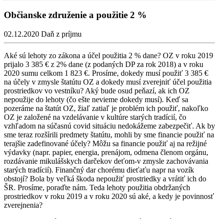
Občianske združenie a použitie 2 %
02.12.2020
Daň z príjmu
Aké sú lehoty zo zákona a účel použitia 2 % dane? OZ v roku 2019
prijalo 3 385 € z 2% dane (z podaných DP za rok 2018) a v roku
2020 sumu celkom 1 823 €. Prosíme, dokedy musí použiť 3 385 €
na účely v zmysle štatútu OZ a dokedy musí zverejniť účel použitia
prostriedkov vo vestníku? Aký bude osud peňazí, ak ich OZ
nepoužije do lehoty (čo ešte nevieme dokedy musí). Keď sa
pozeráme na štatút OZ, žiaľ zatiaľ je problém ich použiť, nakoľko
OZ je založené na vzdelávanie v kultúre starých tradícií, čo
vzhľadom na súčasnú covid situáciu nedokážeme zabezpečiť. Ak by
sme teraz rozšírili predmety štatútu, mohli by sme financie použiť na
terajšie zadefinované účely? Môžu sa financie použiť aj na režijné
výdavky (napr. papier, energia, prenájom, odmena členom orgánu,
rozdávanie mikulášskych darčekov deťom-v zmysle zachovávania
starých tradícií). Finančný dar chorému dieťaťu napr na vozík
obstojí? Bola by veľká škoda nepoužiť prostriedky a vrátiť ich do
ŠR. Prosíme, poraďte nám. Teda lehoty použitia obdržaných
prostriedkov v roku 2019 a v roku 2020 sú aké, a kedy je povinnosť
zverejnenia?