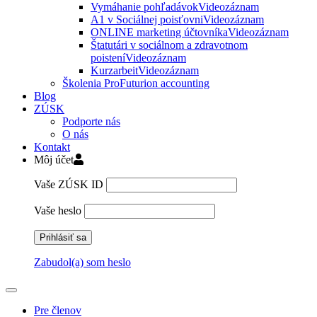
Vymáhanie pohľadávok
Videozáznam
A1 v Sociálnej poisťovni
Videozáznam
ONLINE marketing účtovníka
Videozáznam
Štatutári v sociálnom a zdravotnom
poistení
Videozáznam
Kurzarbeit
Videozáznam
Školenia ProFuturion accounting
Blog
ZÚSK
Podporte nás
O nás
Kontakt
Môj účet
Vaše ZÚSK ID
Vaše heslo
Zabudol(a) som heslo
Pre členov