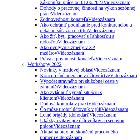
Zákonníku práce od 01.06.2023
Videozáznam
Dohody o pracovnej činnosti na výkon sezónnej
práce
Videozáznam
Zodpovednosť konateľa
Videozáznam
Ako ochrániť podnikanie pred konkurenciou a
nekalou súťažou na trhu
Videozáznam
Ako žiť, byť, pracovať s ľahkosťou a
radosťou
Videozáznam
Ako ovplyvnia zmeny v ZP
mzdárov
Videozáznam
Práva a povinnosti konateľa
Videozáznam
Workshopy 2022
Novinky v mzdovej oblasti
Videozáznam
Koncoročné operácie v účtovníctve
Videozáznam
Výpočet stravného pri služobnej ceste v
zahraničí
Videozáznam
Ako zvládnuť vypätú situáciu s
klientom
Videozáznam
Daňová kontrola v praxi
Videozáznam
Čo môže urobiť účtovník v júli
Videozáznam
Letné brigády (dohodári)
Videozáznam
Ukážky cvikov pre účtovníkov so sedavou
prácou
Videozáznam
Aktuálna prax pri skončení pracovného
pomeru
Videozáznam