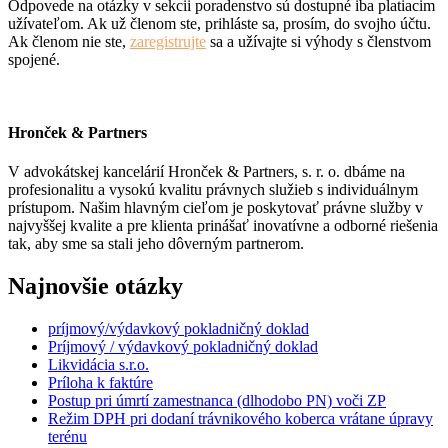
Odpovede na otázky v sekcii poradenstvo sú dostupné iba platiacim
užívateľom. Ak už členom ste, prihláste sa, prosím, do svojho účtu.
Ak členom nie ste,
zaregistrujte
sa a užívajte si výhody s členstvom
spojené.
Hronček & Partners
V advokátskej kancelárií Hronček & Partners, s. r. o. dbáme na
profesionalitu a vysokú kvalitu právnych služieb s individuálnym
prístupom. Našim hlavným cieľom je poskytovať právne služby v
najvyššej kvalite a pre klienta prinášať inovatívne a odborné riešenia
tak, aby sme sa stali jeho dôverným partnerom.
Najnovšie otázky
príjmový/výdavkový pokladničný doklad
Príjmový / výdavkový pokladničný doklad
Likvidácia s.r.o.
Príloha k faktúre
Postup pri úmrtí zamestnanca (dlhodobo PN) voči ZP
Režim DPH pri dodaní trávnikového koberca vrátane úpravy
terénu