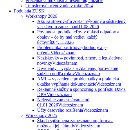
Prezentácia možností a riešení digitalizácie
Transferové oceňovanie v roku 2024
Podujatia ZÚSK
Workshopy 2026
Ako sa stravovať a zostať výkonný a sústredený
v sedavom zamestnaní
11.08.2026
Povinnosti podnikateľov v oblasti odpadov a
obalov – čo by mal vedieť každý
účtovník
04.11.2026
Problematika tzv. trhovej hodnoty a jej
určenia
Videozáznam
Neziskovky – povinnosti, zmeny a legislatívne
novinky
Videozáznam
Dividendy – výplata a zdanenie, porovnanie
sadzieb podľa rokov
Videozáznam
AML – vysvetlenie problematiky a praktická
ukážka vypĺňania dokumentácie
Videozáznam
Reklamné služby a sponzoring z pohľadu DzP a
DPH
Videozáznam
Nelegálne zamestnávanie od
01.01.2026
Videozáznam
Účty časového rozlíšenia
Videozáznam
Workshopy 2025
Škoda spôsobená zamestnancom, forma a
možnosti jej náhrady
Videozáznam