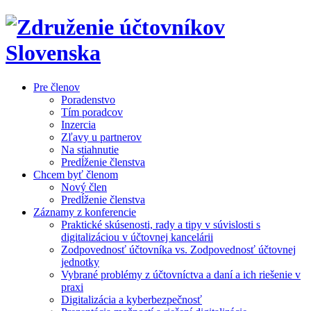
Pre členov
Poradenstvo
Tím poradcov
Inzercia
Zľavy u partnerov
Na stiahnutie
Predĺženie členstva
Chcem byť členom
Nový člen
Predĺženie členstva
Záznamy z konferencie
Praktické skúsenosti, rady a tipy v súvislosti s
digitalizáciou v účtovnej kancelárii
Zodpovednosť účtovníka vs. Zodpovednosť účtovnej
jednotky
Vybrané problémy z účtovníctva a daní a ich riešenie v
praxi
Digitalizácia a kyberbezpečnosť