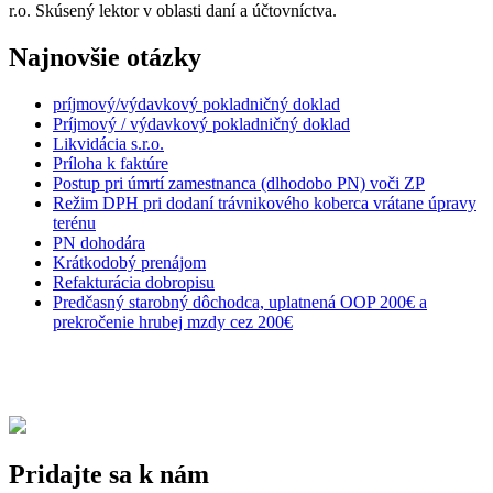
r.o. Skúsený lektor v oblasti daní a účtovníctva.
Najnovšie otázky
príjmový/výdavkový pokladničný doklad
Príjmový / výdavkový pokladničný doklad
Likvidácia s.r.o.
Príloha k faktúre
Postup pri úmrtí zamestnanca (dlhodobo PN) voči ZP
Režim DPH pri dodaní trávnikového koberca vrátane úpravy
terénu
PN dohodára
Krátkodobý prenájom
Refakturácia dobropisu
Predčasný starobný dôchodca, uplatnená OOP 200€ a
prekročenie hrubej mzdy cez 200€
Pridajte sa k nám