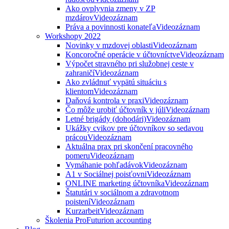
Ako ovplyvnia zmeny v ZP
mzdárov
Videozáznam
Práva a povinnosti konateľa
Videozáznam
Workshopy 2022
Novinky v mzdovej oblasti
Videozáznam
Koncoročné operácie v účtovníctve
Videozáznam
Výpočet stravného pri služobnej ceste v
zahraničí
Videozáznam
Ako zvládnuť vypätú situáciu s
klientom
Videozáznam
Daňová kontrola v praxi
Videozáznam
Čo môže urobiť účtovník v júli
Videozáznam
Letné brigády (dohodári)
Videozáznam
Ukážky cvikov pre účtovníkov so sedavou
prácou
Videozáznam
Aktuálna prax pri skončení pracovného
pomeru
Videozáznam
Vymáhanie pohľadávok
Videozáznam
A1 v Sociálnej poisťovni
Videozáznam
ONLINE marketing účtovníka
Videozáznam
Štatutári v sociálnom a zdravotnom
poistení
Videozáznam
Kurzarbeit
Videozáznam
Školenia ProFuturion accounting