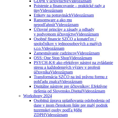
GDPR v účtovníctve
Videozáznam
Poistenie a financovanie – praktické rady a
tipy
Videozáznam
Etikety na potravinách
Videozáznam
Ransomware a ako mu
nepodľahnúť
Videozáznam
Účtovné princípy a zásady a odhady
v podvojnom účtovníctve
Videozáznam
Osobné financie SZČO a konateľov /
spoločníkov v jednoosobových a malých
s.r.o.
Videozáznam
Zamestnávanie cudzincov
Videozáznam
OSS: One Stop Shop
Videozáznam
PSYCH-K® ako efektívny nástroj na zvládanie
stresu a každodenných výziev v profesii
účtovníka
Videozáznam
Transformácia SZČO na inú právnu formu z
pohľadu znalca
Videozáznam
Digitálne nástroje pre účtovníkov: Efektívne
riešenia od Slovensko.Digital
Videozáznam
Workshopy 2024
Osobitná úprava uplatňovania oslobodenia od
dane v inom členskom štáte pre malý podnik
tuzemskej osoby podľa §68g
ZDPH
Videozáznam