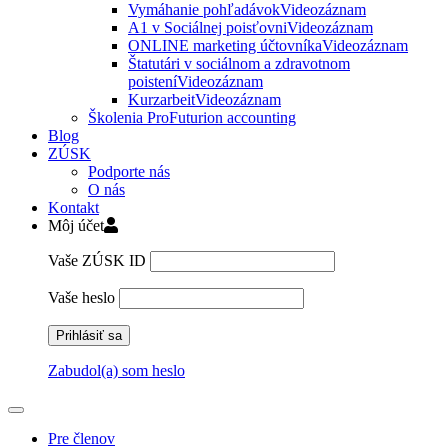
Vymáhanie pohľadávok
Videozáznam
A1 v Sociálnej poisťovni
Videozáznam
ONLINE marketing účtovníka
Videozáznam
Štatutári v sociálnom a zdravotnom
poistení
Videozáznam
Kurzarbeit
Videozáznam
Školenia ProFuturion accounting
Blog
ZÚSK
Podporte nás
O nás
Kontakt
Môj účet
Vaše ZÚSK ID
Vaše heslo
Zabudol(a) som heslo
Pre členov