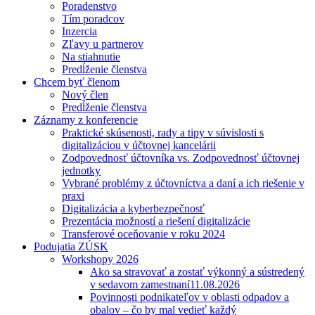
Poradenstvo
Tím poradcov
Inzercia
Zľavy u partnerov
Na stiahnutie
Predĺženie členstva
Chcem byť členom
Nový člen
Predĺženie členstva
Záznamy z konferencie
Praktické skúsenosti, rady a tipy v súvislosti s
digitalizáciou v účtovnej kancelárii
Zodpovednosť účtovníka vs. Zodpovednosť účtovnej
jednotky
Vybrané problémy z účtovníctva a daní a ich riešenie v
praxi
Digitalizácia a kyberbezpečnosť
Prezentácia možností a riešení digitalizácie
Transferové oceňovanie v roku 2024
Podujatia ZÚSK
Workshopy 2026
Ako sa stravovať a zostať výkonný a sústredený
v sedavom zamestnaní
11.08.2026
Povinnosti podnikateľov v oblasti odpadov a
obalov – čo by mal vedieť každý