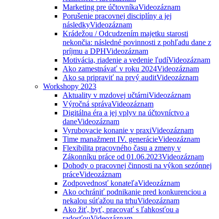
Marketing pre účtovníka
Videozáznam
Porušenie pracovnej disciplíny a jej
následky
Videozáznam
Krádežou / Odcudzením majetku starosti
nekončia: následné povinnosti z pohľadu dane z
príjmu a DPH
Videozáznam
Motivácia, riadenie a vedenie ľudí
Videozáznam
Ako zamestnávať v roku 2024
Videozáznam
Ako sa pripraviť na prvý audit
Videozáznam
Workshopy 2023
Aktuality v mzdovej učtárni
Videozáznam
Výročná správa
Videozáznam
Digitálna éra a jej vplyv na účtovníctvo a
dane
Videozáznam
Vyrubovacie konanie v praxi
Videozáznam
Time manažment IV. generácie
Videozáznam
Flexibilita pracovného času a zmeny v
Zákonníku práce od 01.06.2023
Videozáznam
Dohody o pracovnej činnosti na výkon sezónnej
práce
Videozáznam
Zodpovednosť konateľa
Videozáznam
Ako ochrániť podnikanie pred konkurenciou a
nekalou súťažou na trhu
Videozáznam
Ako žiť, byť, pracovať s ľahkosťou a
radosťou
Videozáznam