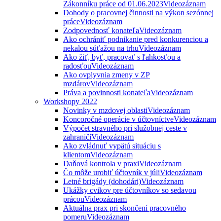
Zákonníku práce od 01.06.2023
Videozáznam
Dohody o pracovnej činnosti na výkon sezónnej
práce
Videozáznam
Zodpovednosť konateľa
Videozáznam
Ako ochrániť podnikanie pred konkurenciou a
nekalou súťažou na trhu
Videozáznam
Ako žiť, byť, pracovať s ľahkosťou a
radosťou
Videozáznam
Ako ovplyvnia zmeny v ZP
mzdárov
Videozáznam
Práva a povinnosti konateľa
Videozáznam
Workshopy 2022
Novinky v mzdovej oblasti
Videozáznam
Koncoročné operácie v účtovníctve
Videozáznam
Výpočet stravného pri služobnej ceste v
zahraničí
Videozáznam
Ako zvládnuť vypätú situáciu s
klientom
Videozáznam
Daňová kontrola v praxi
Videozáznam
Čo môže urobiť účtovník v júli
Videozáznam
Letné brigády (dohodári)
Videozáznam
Ukážky cvikov pre účtovníkov so sedavou
prácou
Videozáznam
Aktuálna prax pri skončení pracovného
pomeru
Videozáznam