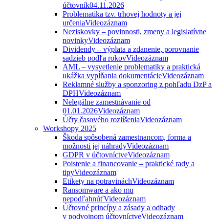
účtovník
04.11.2026
Problematika tzv. trhovej hodnoty a jej
určenia
Videozáznam
Neziskovky – povinnosti, zmeny a legislatívne
novinky
Videozáznam
Dividendy – výplata a zdanenie, porovnanie
sadzieb podľa rokov
Videozáznam
AML – vysvetlenie problematiky a praktická
ukážka vypĺňania dokumentácie
Videozáznam
Reklamné služby a sponzoring z pohľadu DzP a
DPH
Videozáznam
Nelegálne zamestnávanie od
01.01.2026
Videozáznam
Účty časového rozlíšenia
Videozáznam
Workshopy 2025
Škoda spôsobená zamestnancom, forma a
možnosti jej náhrady
Videozáznam
GDPR v účtovníctve
Videozáznam
Poistenie a financovanie – praktické rady a
tipy
Videozáznam
Etikety na potravinách
Videozáznam
Ransomware a ako mu
nepodľahnúť
Videozáznam
Účtovné princípy a zásady a odhady
v podvojnom účtovníctve
Videozáznam