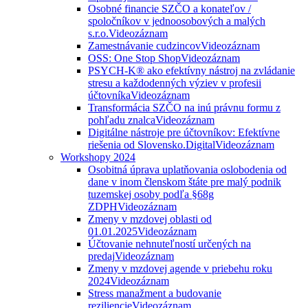
Osobné financie SZČO a konateľov /
spoločníkov v jednoosobových a malých
s.r.o.
Videozáznam
Zamestnávanie cudzincov
Videozáznam
OSS: One Stop Shop
Videozáznam
PSYCH-K® ako efektívny nástroj na zvládanie
stresu a každodenných výziev v profesii
účtovníka
Videozáznam
Transformácia SZČO na inú právnu formu z
pohľadu znalca
Videozáznam
Digitálne nástroje pre účtovníkov: Efektívne
riešenia od Slovensko.Digital
Videozáznam
Workshopy 2024
Osobitná úprava uplatňovania oslobodenia od
dane v inom členskom štáte pre malý podnik
tuzemskej osoby podľa §68g
ZDPH
Videozáznam
Zmeny v mzdovej oblasti od
01.01.2025
Videozáznam
Účtovanie nehnuteľností určených na
predaj
Videozáznam
Zmeny v mzdovej agende v priebehu roku
2024
Videozáznam
Stress manažment a budovanie
reziliencie
Videozáznam