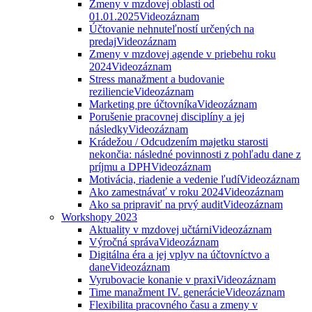
Zmeny v mzdovej oblasti od
01.01.2025
Videozáznam
Účtovanie nehnuteľností určených na
predaj
Videozáznam
Zmeny v mzdovej agende v priebehu roku
2024
Videozáznam
Stress manažment a budovanie
reziliencie
Videozáznam
Marketing pre účtovníka
Videozáznam
Porušenie pracovnej disciplíny a jej
následky
Videozáznam
Krádežou / Odcudzením majetku starosti
nekončia: následné povinnosti z pohľadu dane z
príjmu a DPH
Videozáznam
Motivácia, riadenie a vedenie ľudí
Videozáznam
Ako zamestnávať v roku 2024
Videozáznam
Ako sa pripraviť na prvý audit
Videozáznam
Workshopy 2023
Aktuality v mzdovej učtárni
Videozáznam
Výročná správa
Videozáznam
Digitálna éra a jej vplyv na účtovníctvo a
dane
Videozáznam
Vyrubovacie konanie v praxi
Videozáznam
Time manažment IV. generácie
Videozáznam
Flexibilita pracovného času a zmeny v