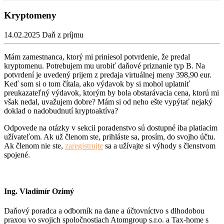
Kryptomeny
14.02.2025
Daň z príjmu
Mám zamestnanca, ktorý mi priniesol potvrdenie, že predal
kryptomenu. Potrebujem mu urobiť daňové priznanie typ B. Na
potvrdení je uvedený prijem z predaja virtuálnej meny 398,90 eur.
Keď som si o tom čítala, ako výdavok by si mohol uplatniť
preukazateľný výdavok, ktorým by bola obstarávacia cena, ktorú mi
však nedal, uvažujem dobre? Mám si od neho ešte vypýtať nejaký
doklad o nadobudnutí kryptoaktíva?
Odpovede na otázky v sekcii poradenstvo sú dostupné iba platiacim
užívateľom. Ak už členom ste, prihláste sa, prosím, do svojho účtu.
Ak členom nie ste,
zaregistrujte
sa a užívajte si výhody s členstvom
spojené.
Ing. Vladimír Ozimý
Daňový poradca a odborník na dane a účtovníctvo s dlhodobou
praxou vo svojich spoločnostiach Atomgroup s.r.o. a Tax-home s