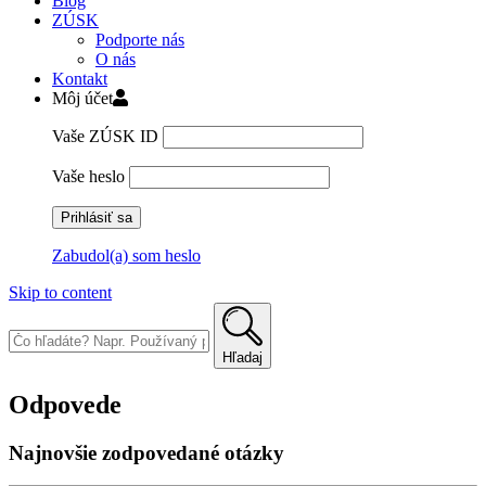
Blog
ZÚSK
Podporte nás
O nás
Kontakt
Môj účet
Vaše ZÚSK ID
Vaše heslo
Zabudol(a) som heslo
Skip to content
Hľadaj
Odpovede
Najnovšie zodpovedané otázky