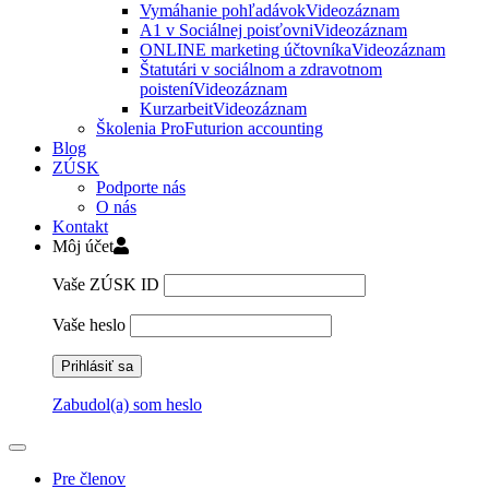
Vymáhanie pohľadávok
Videozáznam
A1 v Sociálnej poisťovni
Videozáznam
ONLINE marketing účtovníka
Videozáznam
Štatutári v sociálnom a zdravotnom
poistení
Videozáznam
Kurzarbeit
Videozáznam
Školenia ProFuturion accounting
Blog
ZÚSK
Podporte nás
O nás
Kontakt
Môj účet
Vaše ZÚSK ID
Vaše heslo
Zabudol(a) som heslo
Pre členov