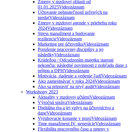
Zmeny v mzdovej oblasti od
01.01.2025
Videozáznam
Účtovanie nehnuteľností určených na
predaj
Videozáznam
Zmeny v mzdovej agende v priebehu roku
2024
Videozáznam
Stress manažment a budovanie
reziliencie
Videozáznam
Marketing pre účtovníka
Videozáznam
Porušenie pracovnej disciplíny a jej
následky
Videozáznam
Krádežou / Odcudzením majetku starosti
nekončia: následné povinnosti z pohľadu dane z
príjmu a DPH
Videozáznam
Motivácia, riadenie a vedenie ľudí
Videozáznam
Ako zamestnávať v roku 2024
Videozáznam
Ako sa pripraviť na prvý audit
Videozáznam
Workshopy 2023
Aktuality v mzdovej učtárni
Videozáznam
Výročná správa
Videozáznam
Digitálna éra a jej vplyv na účtovníctvo a
dane
Videozáznam
Vyrubovacie konanie v praxi
Videozáznam
Time manažment IV. generácie
Videozáznam
Flexibilita pracovného času a zmeny v