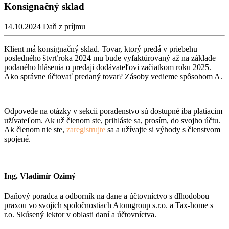
Konsignačný sklad
14.10.2024
Daň z príjmu
Klient má konsignačný sklad. Tovar, ktorý predá v priebehu
posledného štvrťroka 2024 mu bude vyfaktúrovaný až na základe
podaného hlásenia o predaji dodávateľovi začiatkom roku 2025.
Ako správne účtovať predaný tovar? Zásoby vedieme spôsobom A.
Odpovede na otázky v sekcii poradenstvo sú dostupné iba platiacim
užívateľom. Ak už členom ste, prihláste sa, prosím, do svojho účtu.
Ak členom nie ste,
zaregistrujte
sa a užívajte si výhody s členstvom
spojené.
Ing. Vladimír Ozimý
Daňový poradca a odborník na dane a účtovníctvo s dlhodobou
praxou vo svojich spoločnostiach Atomgroup s.r.o. a Tax-home s
r.o. Skúsený lektor v oblasti daní a účtovníctva.