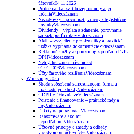
účtovník
04.11.2026
Problematika tzv. trhovej hodnoty a jej
určenia
Videozáznam
Neziskovky – povinnosti, zmeny a legislatívne
novinky
Videozáznam
Dividendy – výplata a zdanenie, porovnanie
sadzieb podľa rokov
Videozáznam
AML – vysvetlenie problematiky a praktická
ukážka vypĺňania dokumentácie
Videozáznam
Reklamné služby a sponzoring z pohľadu DzP a
DPH
Videozáznam
Nelegálne zamestnávanie od
01.01.2026
Videozáznam
Účty časového rozlíšenia
Videozáznam
Workshopy 2025
Škoda spôsobená zamestnancom, forma a
možnosti jej náhrady
Videozáznam
GDPR v účtovníctve
Videozáznam
Poistenie a financovanie – praktické rady a
tipy
Videozáznam
Etikety na potravinách
Videozáznam
Ransomware a ako mu
nepodľahnúť
Videozáznam
Účtovné princípy a zásady a odhady
v podvojnom účtovníctve
Videozáznam