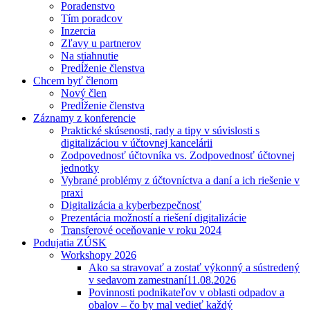
Poradenstvo
Tím poradcov
Inzercia
Zľavy u partnerov
Na stiahnutie
Predĺženie členstva
Chcem byť členom
Nový člen
Predĺženie členstva
Záznamy z konferencie
Praktické skúsenosti, rady a tipy v súvislosti s
digitalizáciou v účtovnej kancelárii
Zodpovednosť účtovníka vs. Zodpovednosť účtovnej
jednotky
Vybrané problémy z účtovníctva a daní a ich riešenie v
praxi
Digitalizácia a kyberbezpečnosť
Prezentácia možností a riešení digitalizácie
Transferové oceňovanie v roku 2024
Podujatia ZÚSK
Workshopy 2026
Ako sa stravovať a zostať výkonný a sústredený
v sedavom zamestnaní
11.08.2026
Povinnosti podnikateľov v oblasti odpadov a
obalov – čo by mal vedieť každý