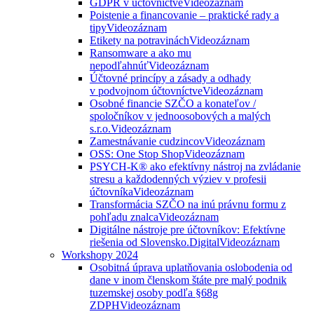
GDPR v účtovníctve
Videozáznam
Poistenie a financovanie – praktické rady a
tipy
Videozáznam
Etikety na potravinách
Videozáznam
Ransomware a ako mu
nepodľahnúť
Videozáznam
Účtovné princípy a zásady a odhady
v podvojnom účtovníctve
Videozáznam
Osobné financie SZČO a konateľov /
spoločníkov v jednoosobových a malých
s.r.o.
Videozáznam
Zamestnávanie cudzincov
Videozáznam
OSS: One Stop Shop
Videozáznam
PSYCH-K® ako efektívny nástroj na zvládanie
stresu a každodenných výziev v profesii
účtovníka
Videozáznam
Transformácia SZČO na inú právnu formu z
pohľadu znalca
Videozáznam
Digitálne nástroje pre účtovníkov: Efektívne
riešenia od Slovensko.Digital
Videozáznam
Workshopy 2024
Osobitná úprava uplatňovania oslobodenia od
dane v inom členskom štáte pre malý podnik
tuzemskej osoby podľa §68g
ZDPH
Videozáznam