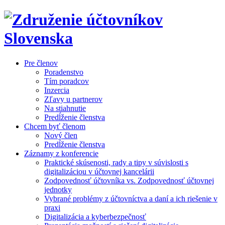
Pre členov
Poradenstvo
Tím poradcov
Inzercia
Zľavy u partnerov
Na stiahnutie
Predĺženie členstva
Chcem byť členom
Nový člen
Predĺženie členstva
Záznamy z konferencie
Praktické skúsenosti, rady a tipy v súvislosti s
digitalizáciou v účtovnej kancelárii
Zodpovednosť účtovníka vs. Zodpovednosť účtovnej
jednotky
Vybrané problémy z účtovníctva a daní a ich riešenie v
praxi
Digitalizácia a kyberbezpečnosť