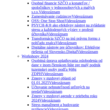
Osobné financie SZČO a konateľov /
spoločníkov v jednoosobových a malých
s.r.o.
Videozáznam
Zamestnávanie cudzincov
Videozáznam
OSS: One Stop Shop
Videozáznam
PSYCH-K® ako efektívny nástroj na zvládanie
stresu a každodenných výziev v profesii
účtovníka
Videozáznam
Transformácia SZČO na inú právnu formu z
pohľadu znalca
Videozáznam
Digitálne nástroje pre účtovníkov: Efektívne
riešenia od Slovensko.Digital
Videozáznam
Workshopy 2024
Osobitná úprava uplatňovania oslobodenia od
dane v inom členskom štáte pre malý podnik
tuzemskej osoby podľa §68g
ZDPH
Videozáznam
Zmeny v mzdovej oblasti od
01.01.2025
Videozáznam
Účtovanie nehnuteľností určených na
predaj
Videozáznam
Zmeny v mzdovej agende v priebehu roku
2024
Videozáznam
Stress manažment a budovanie
reziliencie
Videozáznam