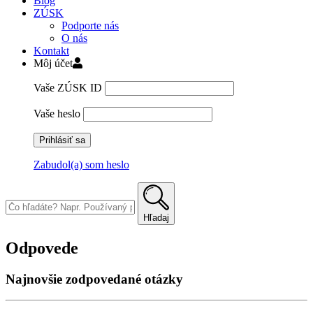
Blog
ZÚSK
Podporte nás
O nás
Kontakt
Môj účet
Vaše ZÚSK ID
Vaše heslo
Zabudol(a) som heslo
Skip
to
content
Hľadaj
Odpovede
Najnovšie zodpovedané otázky