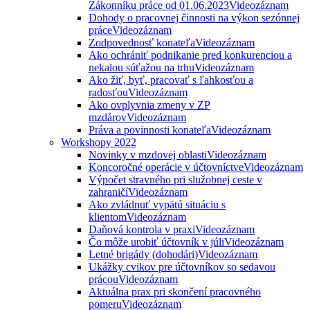
Zákonníku práce od 01.06.2023
Videozáznam
Dohody o pracovnej činnosti na výkon sezónnej
práce
Videozáznam
Zodpovednosť konateľa
Videozáznam
Ako ochrániť podnikanie pred konkurenciou a
nekalou súťažou na trhu
Videozáznam
Ako žiť, byť, pracovať s ľahkosťou a
radosťou
Videozáznam
Ako ovplyvnia zmeny v ZP
mzdárov
Videozáznam
Práva a povinnosti konateľa
Videozáznam
Workshopy 2022
Novinky v mzdovej oblasti
Videozáznam
Koncoročné operácie v účtovníctve
Videozáznam
Výpočet stravného pri služobnej ceste v
zahraničí
Videozáznam
Ako zvládnuť vypätú situáciu s
klientom
Videozáznam
Daňová kontrola v praxi
Videozáznam
Čo môže urobiť účtovník v júli
Videozáznam
Letné brigády (dohodári)
Videozáznam
Ukážky cvikov pre účtovníkov so sedavou
prácou
Videozáznam
Aktuálna prax pri skončení pracovného
pomeru
Videozáznam