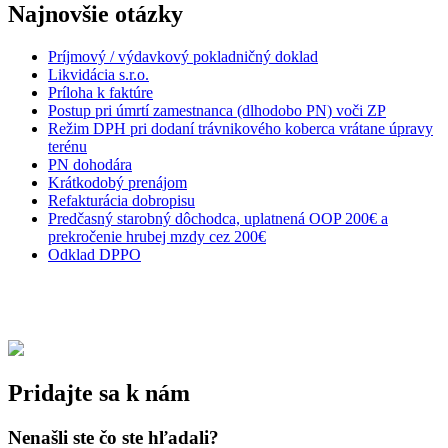
Najnovšie otázky
Príjmový / výdavkový pokladničný doklad
Likvidácia s.r.o.
Príloha k faktúre
Postup pri úmrtí zamestnanca (dlhodobo PN) voči ZP
Režim DPH pri dodaní trávnikového koberca vrátane úpravy
terénu
PN dohodára
Krátkodobý prenájom
Refakturácia dobropisu
Predčasný starobný dôchodca, uplatnená OOP 200€ a
prekročenie hrubej mzdy cez 200€
Odklad DPPO
Pridajte sa k nám
Nenašli ste čo ste hľadali?