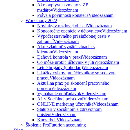
Ako ovplyvnia zmeny v ZP
mzdárov
Videozáznam
Práva a povinnosti konateľa
Videozáznam
Workshopy 2022
Novinky v mzdovej oblasti
Videozáznam
Koncoročné operácie v účtovníctve
Videozáznam
Výpočet stravného pri služobnej ceste v
zahraničí
Videozáznam
Ako zvládnuť vypätú situáciu s
klientom
Videozáznam
Daňová kontrola v praxi
Videozáznam
Čo môže urobiť účtovník v júli
Videozáznam
Letné brigády (dohodári)
Videozáznam
Ukážky cvikov pre účtovníkov so sedavou
prácou
Videozáznam
Aktuálna prax pri skončení pracovného
pomeru
Videozáznam
Vymáhanie pohľadávok
Videozáznam
A1 v Sociálnej poisťovni
Videozáznam
ONLINE marketing účtovníka
Videozáznam
Štatutári v sociálnom a zdravotnom
poistení
Videozáznam
Kurzarbeit
Videozáznam
Školenia ProFuturion accounting