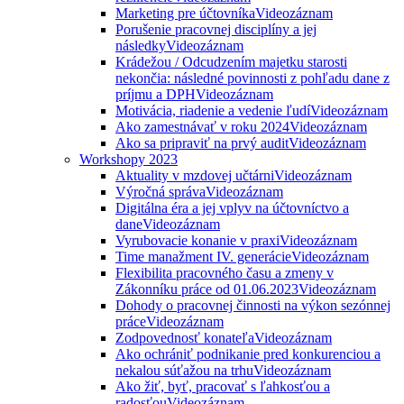
Marketing pre účtovníka
Videozáznam
Porušenie pracovnej disciplíny a jej
následky
Videozáznam
Krádežou / Odcudzením majetku starosti
nekončia: následné povinnosti z pohľadu dane z
príjmu a DPH
Videozáznam
Motivácia, riadenie a vedenie ľudí
Videozáznam
Ako zamestnávať v roku 2024
Videozáznam
Ako sa pripraviť na prvý audit
Videozáznam
Workshopy 2023
Aktuality v mzdovej učtárni
Videozáznam
Výročná správa
Videozáznam
Digitálna éra a jej vplyv na účtovníctvo a
dane
Videozáznam
Vyrubovacie konanie v praxi
Videozáznam
Time manažment IV. generácie
Videozáznam
Flexibilita pracovného času a zmeny v
Zákonníku práce od 01.06.2023
Videozáznam
Dohody o pracovnej činnosti na výkon sezónnej
práce
Videozáznam
Zodpovednosť konateľa
Videozáznam
Ako ochrániť podnikanie pred konkurenciou a
nekalou súťažou na trhu
Videozáznam
Ako žiť, byť, pracovať s ľahkosťou a
radosťou
Videozáznam