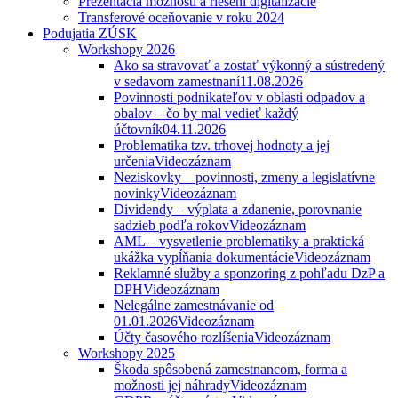
Prezentácia možností a riešení digitalizácie
Transferové oceňovanie v roku 2024
Podujatia ZÚSK
Workshopy 2026
Ako sa stravovať a zostať výkonný a sústredený
v sedavom zamestnaní
11.08.2026
Povinnosti podnikateľov v oblasti odpadov a
obalov – čo by mal vedieť každý
účtovník
04.11.2026
Problematika tzv. trhovej hodnoty a jej
určenia
Videozáznam
Neziskovky – povinnosti, zmeny a legislatívne
novinky
Videozáznam
Dividendy – výplata a zdanenie, porovnanie
sadzieb podľa rokov
Videozáznam
AML – vysvetlenie problematiky a praktická
ukážka vypĺňania dokumentácie
Videozáznam
Reklamné služby a sponzoring z pohľadu DzP a
DPH
Videozáznam
Nelegálne zamestnávanie od
01.01.2026
Videozáznam
Účty časového rozlíšenia
Videozáznam
Workshopy 2025
Škoda spôsobená zamestnancom, forma a
možnosti jej náhrady
Videozáznam