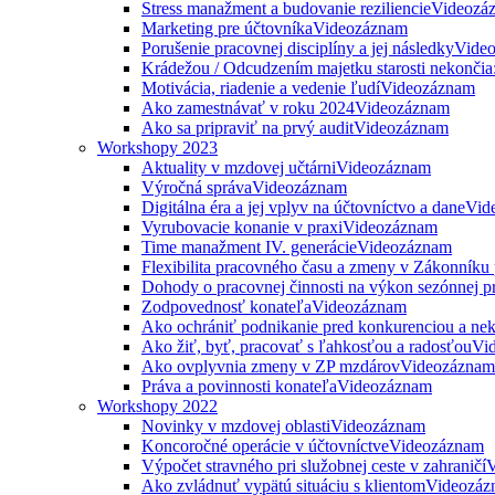
Stress manažment a budovanie reziliencie
Videozá
Marketing pre účtovníka
Videozáznam
Porušenie pracovnej disciplíny a jej následky
Vide
Krádežou / Odcudzením majetku starosti nekončia
Motivácia, riadenie a vedenie ľudí
Videozáznam
Ako zamestnávať v roku 2024
Videozáznam
Ako sa pripraviť na prvý audit
Videozáznam
Workshopy 2023
Aktuality v mzdovej učtárni
Videozáznam
Výročná správa
Videozáznam
Digitálna éra a jej vplyv na účtovníctvo a dane
Vid
Vyrubovacie konanie v praxi
Videozáznam
Time manažment IV. generácie
Videozáznam
Flexibilita pracovného času a zmeny v Zákonníku
Dohody o pracovnej činnosti na výkon sezónnej p
Zodpovednosť konateľa
Videozáznam
Ako ochrániť podnikanie pred konkurenciou a nek
Ako žiť, byť, pracovať s ľahkosťou a radosťou
Vi
Ako ovplyvnia zmeny v ZP mzdárov
Videozáznam
Práva a povinnosti konateľa
Videozáznam
Workshopy 2022
Novinky v mzdovej oblasti
Videozáznam
Koncoročné operácie v účtovníctve
Videozáznam
Výpočet stravného pri služobnej ceste v zahraničí
V
Ako zvládnuť vypätú situáciu s klientom
Videozáz