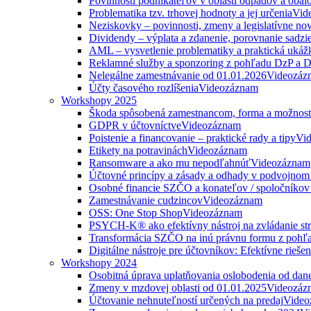
Povinnosti podnikateľov v oblasti odpadov a obal
Problematika tzv. trhovej hodnoty a jej určenia
Vid
Neziskovky – povinnosti, zmeny a legislatívne no
Dividendy – výplata a zdanenie, porovnanie sadzi
AML – vysvetlenie problematiky a praktická ukáž
Reklamné služby a sponzoring z pohľadu DzP a
Nelegálne zamestnávanie od 01.01.2026
Videozáz
Účty časového rozlíšenia
Videozáznam
Workshopy 2025
Škoda spôsobená zamestnancom, forma a možnosti
GDPR v účtovníctve
Videozáznam
Poistenie a financovanie – praktické rady a tipy
Vi
Etikety na potravinách
Videozáznam
Ransomware a ako mu nepodľahnúť
Videozáznam
Účtovné princípy a zásady a odhady v podvojnom
Osobné financie SZČO a konateľov / spoločníkov 
Zamestnávanie cudzincov
Videozáznam
OSS: One Stop Shop
Videozáznam
PSYCH-K® ako efektívny nástroj na zvládanie str
Transformácia SZČO na inú právnu formu z pohľa
Digitálne nástroje pre účtovníkov: Efektívne rieše
Workshopy 2024
Osobitná úprava uplatňovania oslobodenia od da
Zmeny v mzdovej oblasti od 01.01.2025
Videozáz
Účtovanie nehnuteľností určených na predaj
Video