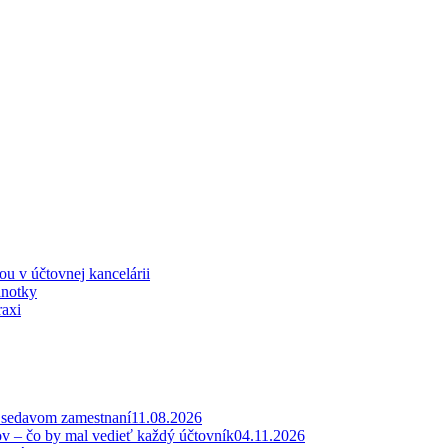
iou v účtovnej kancelárii
dnotky
raxi
v sedavom zamestnaní
11.08.2026
ov – čo by mal vedieť každý účtovník
04.11.2026