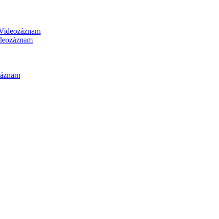
Videozáznam
deozáznam
záznam