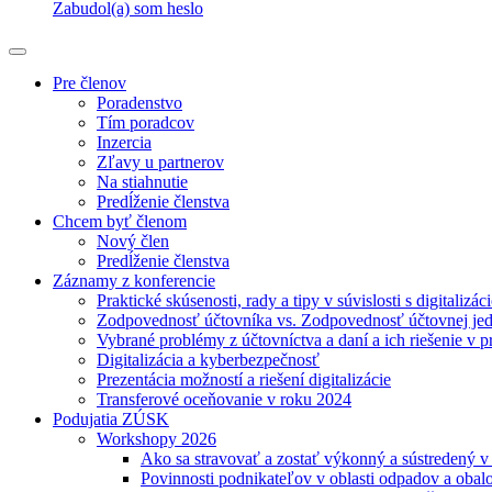
Zabudol(a) som heslo
Pre členov
Poradenstvo
Tím poradcov
Inzercia
Zľavy u partnerov
Na stiahnutie
Predĺženie členstva
Chcem byť členom
Nový člen
Predĺženie členstva
Záznamy z konferencie
Praktické skúsenosti, rady a tipy v súvislosti s digitalizác
Zodpovednosť účtovníka vs. Zodpovednosť účtovnej je
Vybrané problémy z účtovníctva a daní a ich riešenie v p
Digitalizácia a kyberbezpečnosť
Prezentácia možností a riešení digitalizácie
Transferové oceňovanie v roku 2024
Podujatia ZÚSK
Workshopy 2026
Ako sa stravovať a zostať výkonný a sústredený 
Povinnosti podnikateľov v oblasti odpadov a obal