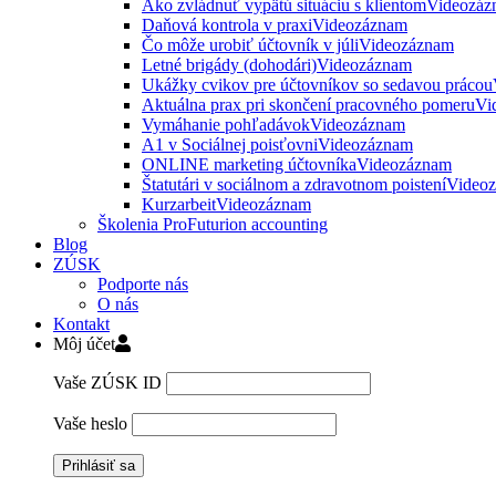
Ako zvládnuť vypätú situáciu s klientom
Videozáz
Daňová kontrola v praxi
Videozáznam
Čo môže urobiť účtovník v júli
Videozáznam
Letné brigády (dohodári)
Videozáznam
Ukážky cvikov pre účtovníkov so sedavou prácou
Aktuálna prax pri skončení pracovného pomeru
Vi
Vymáhanie pohľadávok
Videozáznam
A1 v Sociálnej poisťovni
Videozáznam
ONLINE marketing účtovníka
Videozáznam
Štatutári v sociálnom a zdravotnom poistení
Video
Kurzarbeit
Videozáznam
Školenia ProFuturion accounting
Blog
ZÚSK
Podporte nás
O nás
Kontakt
Môj účet
Vaše ZÚSK ID
Vaše heslo