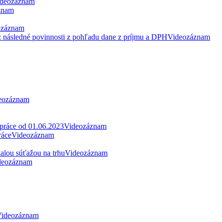
deozáznam
znam
ozáznam
: následné povinnosti z pohľadu dane z príjmu a DPH
Videozáznam
eozáznam
 práce od 01.06.2023
Videozáznam
ráce
Videozáznam
alou súťažou na trhu
Videozáznam
deozáznam
ideozáznam