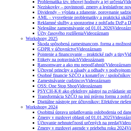
Problematika tzv. trhovej hodnoty a jej určenia
Vid
Neziskovky – povinnosti, zmeny a legislatívne no
Dividendy – výplata a zdanenie, porovnanie sadzi
AML – vysvetlenie problematiky a praktická ukáž
Reklamné služby a sponzoring z pohľadu DzP a
Nelegálne zamestnávanie od 01.01.2026
Videozáz
Účty časového rozlíšenia
Videozáznam
Workshopy 2025
Škoda spôsobená zamestnancom, forma a možnosti
GDPR v účtovníctve
Videozáznam
Poistenie a financovanie – praktické rady a tipy
Vi
Etikety na potravinách
Videozáznam
Ransomware a ako mu nepodľahnúť
Videozáznam
Účtovné princípy a zásady a odhady v podvojnom
Osobné financie SZČO a konateľov / spoločníkov 
Zamestnávanie cudzincov
Videozáznam
OSS: One Stop Shop
Videozáznam
PSYCH-K® ako efektívny nástroj na zvládanie str
Transformácia SZČO na inú právnu formu z pohľa
Digitálne nástroje pre účtovníkov: Efektívne rieše
Workshopy 2024
Osobitná úprava uplatňovania oslobodenia od da
Zmeny v mzdovej oblasti od 01.01.2025
Videozáz
Účtovanie nehnuteľností určených na predaj
Video
Zmeny v mzdovej agende v priebehu roku 2024
Vi