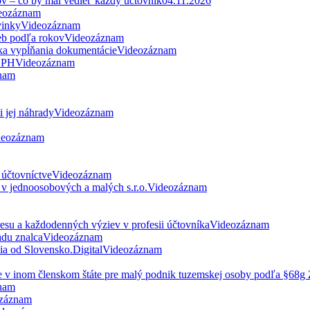
ov – čo by mal vedieť každý účtovník
04.11.2026
eozáznam
vinky
Videozáznam
eb podľa rokov
Videozáznam
ka vypĺňania dokumentácie
Videozáznam
 DPH
Videozáznam
nam
 jej náhrady
Videozáznam
deozáznam
 účtovníctve
Videozáznam
v jednoosobových a malých s.r.o.
Videozáznam
esu a každodenných výziev v profesii účtovníka
Videozáznam
du znalca
Videozáznam
nia od Slovensko.Digital
Videozáznam
ne v inom členskom štáte pre malý podnik tuzemskej osoby podľa §68
nam
záznam