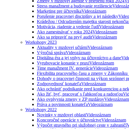
Zmeny v mzdovej agende v priebehu roku 2024
Vi
Stress manažment a budovanie reziliencie
Videozá
Marketing pre účtovníka
Videozáznam
Porušenie pracovnej disciplíny a jej následky
Vide
Krádežou / Odcudzením majetku starosti nekončia
Motivácia, riadenie a vedenie ľudí
Videozáznam
Ako zamestnávať v roku 2024
Videozáznam
Ako sa pripraviť na prvý audit
Videozáznam
Workshopy 2023
Aktuality v mzdovej učtárni
Videozáznam
Výročná správa
Videozáznam
Digitálna éra a jej vplyv na účtovníctvo a dane
Vid
Vyrubovacie konanie v praxi
Videozáznam
Time manažment IV. generácie
Videozáznam
Flexibilita pracovného času a zmeny v Zákonníku
Dohody o pracovnej činnosti na výkon sezónnej p
Zodpovednosť konateľa
Videozáznam
Ako ochrániť podnikanie pred konkurenciou a nek
Ako žiť, byť, pracovať s ľahkosťou a radosťou
Vi
Ako ovplyvnia zmeny v ZP mzdárov
Videozáznam
Práva a povinnosti konateľa
Videozáznam
Workshopy 2022
Novinky v mzdovej oblasti
Videozáznam
Koncoročné operácie v účtovníctve
Videozáznam
Výpočet stravného pri služobnej ceste v zahraničí
V