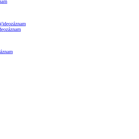
nam
Videozáznam
deozáznam
záznam