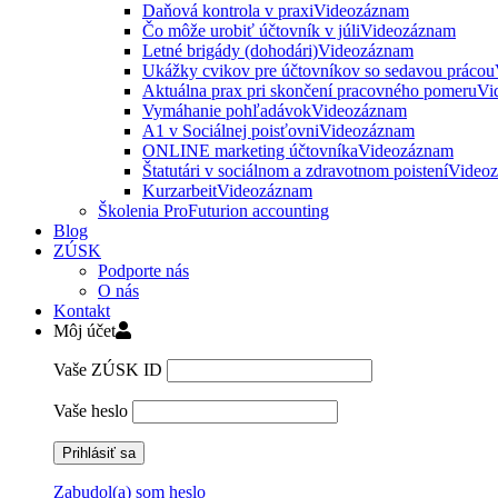
Daňová kontrola v praxi
Videozáznam
Čo môže urobiť účtovník v júli
Videozáznam
Letné brigády (dohodári)
Videozáznam
Ukážky cvikov pre účtovníkov so sedavou prácou
Aktuálna prax pri skončení pracovného pomeru
Vi
Vymáhanie pohľadávok
Videozáznam
A1 v Sociálnej poisťovni
Videozáznam
ONLINE marketing účtovníka
Videozáznam
Štatutári v sociálnom a zdravotnom poistení
Video
Kurzarbeit
Videozáznam
Školenia ProFuturion accounting
Blog
ZÚSK
Podporte nás
O nás
Kontakt
Môj účet
Vaše ZÚSK ID
Vaše heslo
Zabudol(a) som heslo