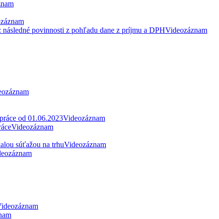
znam
ozáznam
: následné povinnosti z pohľadu dane z príjmu a DPH
Videozáznam
eozáznam
 práce od 01.06.2023
Videozáznam
ráce
Videozáznam
alou súťažou na trhu
Videozáznam
deozáznam
ideozáznam
nam