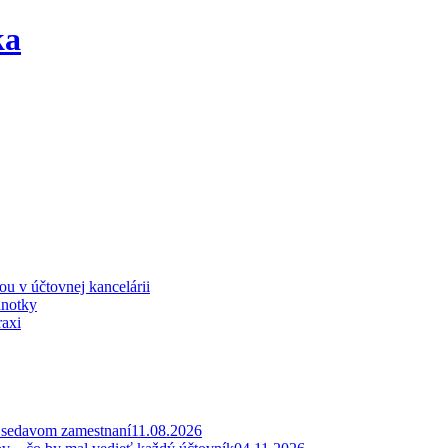
iou v účtovnej kancelárii
dnotky
raxi
v sedavom zamestnaní
11.08.2026