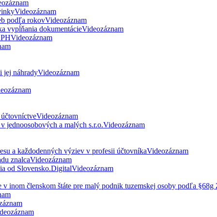
eozáznam
vinky
Videozáznam
eb podľa rokov
Videozáznam
ka vypĺňania dokumentácie
Videozáznam
 DPH
Videozáznam
nam
 jej náhrady
Videozáznam
deozáznam
 účtovníctve
Videozáznam
v jednoosobových a malých s.r.o.
Videozáznam
esu a každodenných výziev v profesii účtovníka
Videozáznam
du znalca
Videozáznam
nia od Slovensko.Digital
Videozáznam
ne v inom členskom štáte pre malý podnik tuzemskej osoby podľa §68
nam
záznam
deozáznam