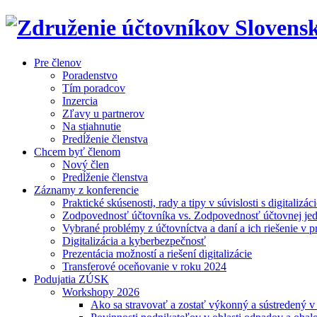
Pre členov
Poradenstvo
Tím poradcov
Inzercia
Zľavy u partnerov
Na stiahnutie
Predĺženie členstva
Chcem byť členom
Nový člen
Predĺženie členstva
Záznamy z konferencie
Praktické skúsenosti, rady a tipy v súvislosti s digitalizác
Zodpovednosť účtovníka vs. Zodpovednosť účtovnej je
Vybrané problémy z účtovníctva a daní a ich riešenie v p
Digitalizácia a kyberbezpečnosť
Prezentácia možností a riešení digitalizácie
Transferové oceňovanie v roku 2024
Podujatia ZÚSK
Workshopy 2026
Ako sa stravovať a zostať výkonný a sústredený 