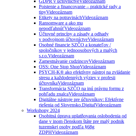
GDPR v účtovníctve
Videozáznam
Poistenie a financovanie – praktické rady a
tipy
Videozáznam
Etikety na potravinách
Videozáznam
Ransomware a ako mu
nepodľahnúť
Videozáznam
Účtovné princípy a zásady a odhady
v podvojnom účtovníctve
Videozáznam
Osobné financie SZČO a konateľov /
spoločníkov v jednoosobových a malých
s.r.o.
Videozáznam
Zamestnávanie cudzincov
Videozáznam
OSS: One Stop Shop
Videozáznam
PSYCH-K® ako efektívny nástroj na zvládanie
stresu a každodenných výziev v profesii
účtovníka
Videozáznam
Transformácia SZČO na inú právnu formu z
pohľadu znalca
Videozáznam
Digitálne nástroje pre účtovníkov: Efektívne
riešenia od Slovensko.Digital
Videozáznam
Workshopy 2024
Osobitná úprava uplatňovania oslobodenia od
dane v inom členskom štáte pre malý podnik
tuzemskej osoby podľa §68g
ZDPH
Videozáznam