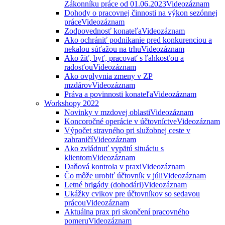
Zákonníku práce od 01.06.2023
Videozáznam
Dohody o pracovnej činnosti na výkon sezónnej
práce
Videozáznam
Zodpovednosť konateľa
Videozáznam
Ako ochrániť podnikanie pred konkurenciou a
nekalou súťažou na trhu
Videozáznam
Ako žiť, byť, pracovať s ľahkosťou a
radosťou
Videozáznam
Ako ovplyvnia zmeny v ZP
mzdárov
Videozáznam
Práva a povinnosti konateľa
Videozáznam
Workshopy 2022
Novinky v mzdovej oblasti
Videozáznam
Koncoročné operácie v účtovníctve
Videozáznam
Výpočet stravného pri služobnej ceste v
zahraničí
Videozáznam
Ako zvládnuť vypätú situáciu s
klientom
Videozáznam
Daňová kontrola v praxi
Videozáznam
Čo môže urobiť účtovník v júli
Videozáznam
Letné brigády (dohodári)
Videozáznam
Ukážky cvikov pre účtovníkov so sedavou
prácou
Videozáznam
Aktuálna prax pri skončení pracovného
pomeru
Videozáznam