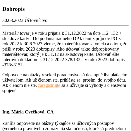
Dobropis
30.03.2023
Účtovníctvo
Materiál/ tovar je v roku prijatia k 31.12.2022 na účte 112, 132 +
skladové karty . Do podania riadneho DP k dani z príjmov PO za
rok 2022 k 30.6.2023 vieme, že materiál/ tovar sa vracia a o tom, že
prišli v roku 2023 dobropisy. Ako účtovať takto dobropisovaný
materiál/tovar, ktorý je k 31.12 na skladovej karte. Účtovať ešte
interným dokladom k 31.12.2022 378/132 a v roku 2023 dobropis
-378/-315?
Odpovede na otázky v sekcii poradenstvo sú dostupné iba platiacim
užívateľom. Ak už členom ste, prihláste sa, prosím, do svojho účtu.
Ak členom nie ste,
zaregistrujte
sa a užívajte si výhody s členstvom
spojené.
Ing. Mária Cvečková, CA
Zahŕňa odpovede na otázky týkajúce sa účtovných postupov
(verného a pravdivého zobrazenia skutočností, ktoré sú predmetom