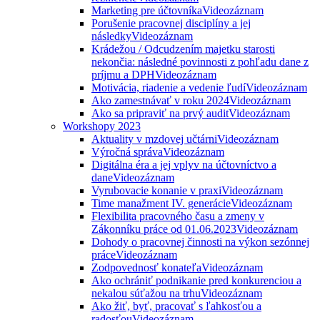
Marketing pre účtovníka
Videozáznam
Porušenie pracovnej disciplíny a jej
následky
Videozáznam
Krádežou / Odcudzením majetku starosti
nekončia: následné povinnosti z pohľadu dane z
príjmu a DPH
Videozáznam
Motivácia, riadenie a vedenie ľudí
Videozáznam
Ako zamestnávať v roku 2024
Videozáznam
Ako sa pripraviť na prvý audit
Videozáznam
Workshopy 2023
Aktuality v mzdovej učtárni
Videozáznam
Výročná správa
Videozáznam
Digitálna éra a jej vplyv na účtovníctvo a
dane
Videozáznam
Vyrubovacie konanie v praxi
Videozáznam
Time manažment IV. generácie
Videozáznam
Flexibilita pracovného času a zmeny v
Zákonníku práce od 01.06.2023
Videozáznam
Dohody o pracovnej činnosti na výkon sezónnej
práce
Videozáznam
Zodpovednosť konateľa
Videozáznam
Ako ochrániť podnikanie pred konkurenciou a
nekalou súťažou na trhu
Videozáznam
Ako žiť, byť, pracovať s ľahkosťou a
radosťou
Videozáznam