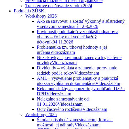
Prezentácia možností a riešení digitalizácie
Transferové oceňovanie v roku 2024
Podujatia ZÚSK
Workshopy 2026
Ako sa stravovať a zostať výkonný a sústredený
v sedavom zamestnaní
11.08.2026
Povinnosti podnikateľov v oblasti odpadov a
obalov – čo by mal vedieť každý
účtovník
04.11.2026
Problematika tzv. trhovej hodnoty a jej
určenia
Videozáznam
Neziskovky – povinnosti, zmeny a legislatívne
novinky
Videozáznam
Dividendy – výplata a zdanenie, porovnanie
sadzieb podľa rokov
Videozáznam
AML – vysvetlenie problematiky a praktická
ukážka vypĺňania dokumentácie
Videozáznam
Reklamné služby a sponzoring z pohľadu DzP a
DPH
Videozáznam
Nelegálne zamestnávanie od
01.01.2026
Videozáznam
Účty časového rozlíšenia
Videozáznam
Workshopy 2025
Škoda spôsobená zamestnancom, forma a
možnosti jej náhrady
Videozáznam