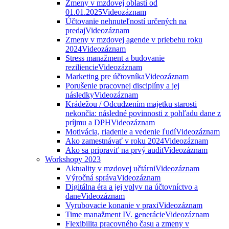
Zmeny v mzdovej oblasti od
01.01.2025
Videozáznam
Účtovanie nehnuteľností určených na
predaj
Videozáznam
Zmeny v mzdovej agende v priebehu roku
2024
Videozáznam
Stress manažment a budovanie
reziliencie
Videozáznam
Marketing pre účtovníka
Videozáznam
Porušenie pracovnej disciplíny a jej
následky
Videozáznam
Krádežou / Odcudzením majetku starosti
nekončia: následné povinnosti z pohľadu dane z
príjmu a DPH
Videozáznam
Motivácia, riadenie a vedenie ľudí
Videozáznam
Ako zamestnávať v roku 2024
Videozáznam
Ako sa pripraviť na prvý audit
Videozáznam
Workshopy 2023
Aktuality v mzdovej učtárni
Videozáznam
Výročná správa
Videozáznam
Digitálna éra a jej vplyv na účtovníctvo a
dane
Videozáznam
Vyrubovacie konanie v praxi
Videozáznam
Time manažment IV. generácie
Videozáznam
Flexibilita pracovného času a zmeny v