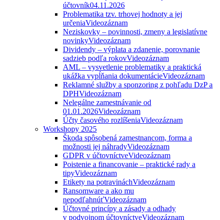
účtovník
04.11.2026
Problematika tzv. trhovej hodnoty a jej
určenia
Videozáznam
Neziskovky – povinnosti, zmeny a legislatívne
novinky
Videozáznam
Dividendy – výplata a zdanenie, porovnanie
sadzieb podľa rokov
Videozáznam
AML – vysvetlenie problematiky a praktická
ukážka vypĺňania dokumentácie
Videozáznam
Reklamné služby a sponzoring z pohľadu DzP a
DPH
Videozáznam
Nelegálne zamestnávanie od
01.01.2026
Videozáznam
Účty časového rozlíšenia
Videozáznam
Workshopy 2025
Škoda spôsobená zamestnancom, forma a
možnosti jej náhrady
Videozáznam
GDPR v účtovníctve
Videozáznam
Poistenie a financovanie – praktické rady a
tipy
Videozáznam
Etikety na potravinách
Videozáznam
Ransomware a ako mu
nepodľahnúť
Videozáznam
Účtovné princípy a zásady a odhady
v podvojnom účtovníctve
Videozáznam