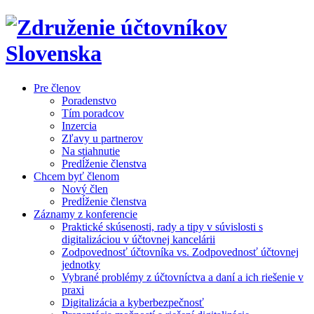
Pre členov
Poradenstvo
Tím poradcov
Inzercia
Zľavy u partnerov
Na stiahnutie
Predĺženie členstva
Chcem byť členom
Nový člen
Predĺženie členstva
Záznamy z konferencie
Praktické skúsenosti, rady a tipy v súvislosti s
digitalizáciou v účtovnej kancelárii
Zodpovednosť účtovníka vs. Zodpovednosť účtovnej
jednotky
Vybrané problémy z účtovníctva a daní a ich riešenie v
praxi
Digitalizácia a kyberbezpečnosť