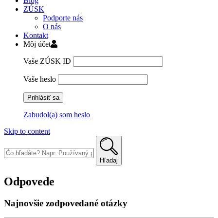
Blog
ZÚSK
Podporte nás
O nás
Kontakt
Môj účet
Vaše ZÚSK ID
Vaše heslo
Zabudol(a) som heslo
Skip to content
Hľadaj
Odpovede
Najnovšie zodpovedané otázky