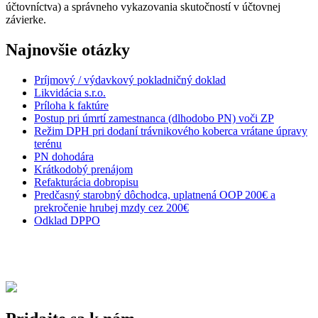
účtovníctva) a správneho vykazovania skutočností v účtovnej
závierke.
Najnovšie otázky
Príjmový / výdavkový pokladničný doklad
Likvidácia s.r.o.
Príloha k faktúre
Postup pri úmrtí zamestnanca (dlhodobo PN) voči ZP
Režim DPH pri dodaní trávnikového koberca vrátane úpravy
terénu
PN dohodára
Krátkodobý prenájom
Refakturácia dobropisu
Predčasný starobný dôchodca, uplatnená OOP 200€ a
prekročenie hrubej mzdy cez 200€
Odklad DPPO