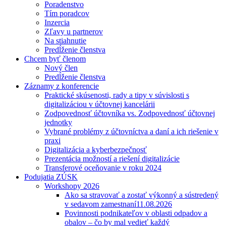
Poradenstvo
Tím poradcov
Inzercia
Zľavy u partnerov
Na stiahnutie
Predĺženie členstva
Chcem byť členom
Nový člen
Predĺženie členstva
Záznamy z konferencie
Praktické skúsenosti, rady a tipy v súvislosti s
digitalizáciou v účtovnej kancelárii
Zodpovednosť účtovníka vs. Zodpovednosť účtovnej
jednotky
Vybrané problémy z účtovníctva a daní a ich riešenie v
praxi
Digitalizácia a kyberbezpečnosť
Prezentácia možností a riešení digitalizácie
Transferové oceňovanie v roku 2024
Podujatia ZÚSK
Workshopy 2026
Ako sa stravovať a zostať výkonný a sústredený
v sedavom zamestnaní
11.08.2026
Povinnosti podnikateľov v oblasti odpadov a
obalov – čo by mal vedieť každý