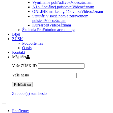
Vymáhanie pohľadávok
Videozáznam
A1 v Sociálnej poisťovni
Videozáznam
ONLINE marketing účtovníka
Videozáznam
Štatutári v sociálnom a zdravotnom
poistení
Videozáznam
Kurzarbeit
Videozáznam
Školenia ProFuturion accounting
Blog
ZÚSK
Podporte nás
O nás
Kontakt
Môj účet
Vaše ZÚSK ID
Vaše heslo
Zabudol(a) som heslo
Pre členov