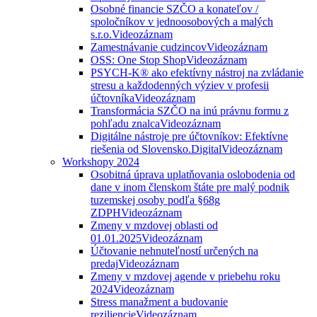
Osobné financie SZČO a konateľov /
spoločníkov v jednoosobových a malých
s.r.o.
Videozáznam
Zamestnávanie cudzincov
Videozáznam
OSS: One Stop Shop
Videozáznam
PSYCH-K® ako efektívny nástroj na zvládanie
stresu a každodenných výziev v profesii
účtovníka
Videozáznam
Transformácia SZČO na inú právnu formu z
pohľadu znalca
Videozáznam
Digitálne nástroje pre účtovníkov: Efektívne
riešenia od Slovensko.Digital
Videozáznam
Workshopy 2024
Osobitná úprava uplatňovania oslobodenia od
dane v inom členskom štáte pre malý podnik
tuzemskej osoby podľa §68g
ZDPH
Videozáznam
Zmeny v mzdovej oblasti od
01.01.2025
Videozáznam
Účtovanie nehnuteľností určených na
predaj
Videozáznam
Zmeny v mzdovej agende v priebehu roku
2024
Videozáznam
Stress manažment a budovanie
reziliencie
Videozáznam