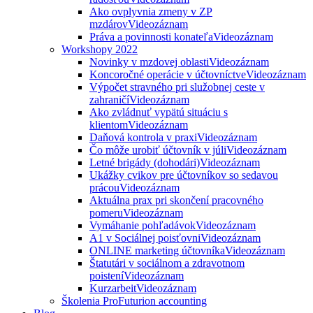
Ako ovplyvnia zmeny v ZP
mzdárov
Videozáznam
Práva a povinnosti konateľa
Videozáznam
Workshopy 2022
Novinky v mzdovej oblasti
Videozáznam
Koncoročné operácie v účtovníctve
Videozáznam
Výpočet stravného pri služobnej ceste v
zahraničí
Videozáznam
Ako zvládnuť vypätú situáciu s
klientom
Videozáznam
Daňová kontrola v praxi
Videozáznam
Čo môže urobiť účtovník v júli
Videozáznam
Letné brigády (dohodári)
Videozáznam
Ukážky cvikov pre účtovníkov so sedavou
prácou
Videozáznam
Aktuálna prax pri skončení pracovného
pomeru
Videozáznam
Vymáhanie pohľadávok
Videozáznam
A1 v Sociálnej poisťovni
Videozáznam
ONLINE marketing účtovníka
Videozáznam
Štatutári v sociálnom a zdravotnom
poistení
Videozáznam
Kurzarbeit
Videozáznam
Školenia ProFuturion accounting