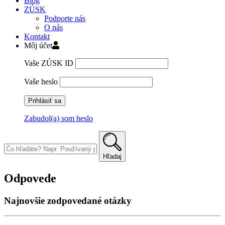
Blog
ZÚSK
Podporte nás
O nás
Kontakt
Môj účet
Vaše ZÚSK ID
Vaše heslo
Zabudol(a) som heslo
Skip
to
content
Hľadaj
Odpovede
Najnovšie zodpovedané otázky