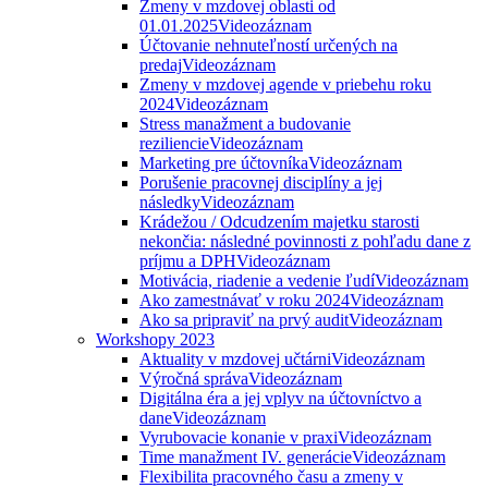
Zmeny v mzdovej oblasti od
01.01.2025
Videozáznam
Účtovanie nehnuteľností určených na
predaj
Videozáznam
Zmeny v mzdovej agende v priebehu roku
2024
Videozáznam
Stress manažment a budovanie
reziliencie
Videozáznam
Marketing pre účtovníka
Videozáznam
Porušenie pracovnej disciplíny a jej
následky
Videozáznam
Krádežou / Odcudzením majetku starosti
nekončia: následné povinnosti z pohľadu dane z
príjmu a DPH
Videozáznam
Motivácia, riadenie a vedenie ľudí
Videozáznam
Ako zamestnávať v roku 2024
Videozáznam
Ako sa pripraviť na prvý audit
Videozáznam
Workshopy 2023
Aktuality v mzdovej učtárni
Videozáznam
Výročná správa
Videozáznam
Digitálna éra a jej vplyv na účtovníctvo a
dane
Videozáznam
Vyrubovacie konanie v praxi
Videozáznam
Time manažment IV. generácie
Videozáznam
Flexibilita pracovného času a zmeny v