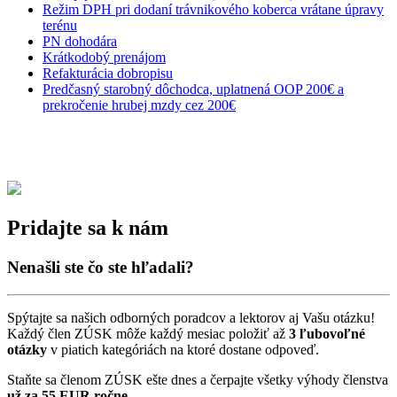
Režim DPH pri dodaní trávnikového koberca vrátane úpravy
terénu
PN dohodára
Krátkodobý prenájom
Refakturácia dobropisu
Predčasný starobný dôchodca, uplatnená OOP 200€ a
prekročenie hrubej mzdy cez 200€
Pridajte sa k nám
Nenašli ste čo ste hľadali?
Spýtajte sa našich odborných poradcov a lektorov aj Vašu otázku!
Každý člen ZÚSK môže každý mesiac položiť až
3 ľubovoľné
otázky
v piatich kategóriách na ktoré dostane odpoveď.
Staňte sa členom ZÚSK ešte dnes a čerpajte všetky výhody členstva
už za 55 EUR ročne.