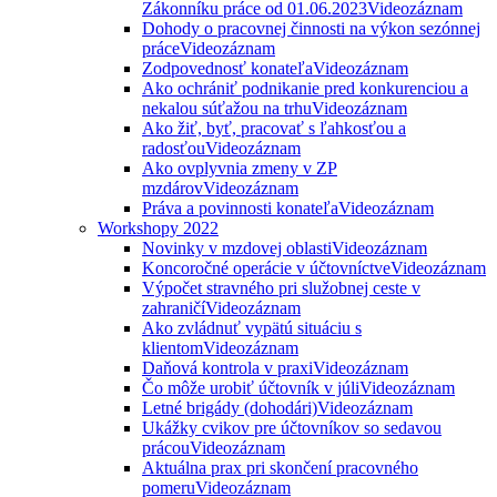
Zákonníku práce od 01.06.2023
Videozáznam
Dohody o pracovnej činnosti na výkon sezónnej
práce
Videozáznam
Zodpovednosť konateľa
Videozáznam
Ako ochrániť podnikanie pred konkurenciou a
nekalou súťažou na trhu
Videozáznam
Ako žiť, byť, pracovať s ľahkosťou a
radosťou
Videozáznam
Ako ovplyvnia zmeny v ZP
mzdárov
Videozáznam
Práva a povinnosti konateľa
Videozáznam
Workshopy 2022
Novinky v mzdovej oblasti
Videozáznam
Koncoročné operácie v účtovníctve
Videozáznam
Výpočet stravného pri služobnej ceste v
zahraničí
Videozáznam
Ako zvládnuť vypätú situáciu s
klientom
Videozáznam
Daňová kontrola v praxi
Videozáznam
Čo môže urobiť účtovník v júli
Videozáznam
Letné brigády (dohodári)
Videozáznam
Ukážky cvikov pre účtovníkov so sedavou
prácou
Videozáznam
Aktuálna prax pri skončení pracovného
pomeru
Videozáznam