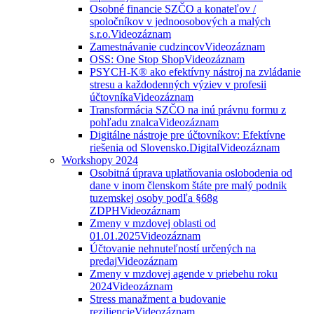
Osobné financie SZČO a konateľov /
spoločníkov v jednoosobových a malých
s.r.o.
Videozáznam
Zamestnávanie cudzincov
Videozáznam
OSS: One Stop Shop
Videozáznam
PSYCH-K® ako efektívny nástroj na zvládanie
stresu a každodenných výziev v profesii
účtovníka
Videozáznam
Transformácia SZČO na inú právnu formu z
pohľadu znalca
Videozáznam
Digitálne nástroje pre účtovníkov: Efektívne
riešenia od Slovensko.Digital
Videozáznam
Workshopy 2024
Osobitná úprava uplatňovania oslobodenia od
dane v inom členskom štáte pre malý podnik
tuzemskej osoby podľa §68g
ZDPH
Videozáznam
Zmeny v mzdovej oblasti od
01.01.2025
Videozáznam
Účtovanie nehnuteľností určených na
predaj
Videozáznam
Zmeny v mzdovej agende v priebehu roku
2024
Videozáznam
Stress manažment a budovanie
reziliencie
Videozáznam