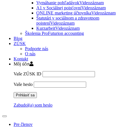
Vymáhanie pohľadávok
Videozáznam
A1 v Sociálnej poisťovni
Videozáznam
ONLINE marketing účtovníka
Videozáznam
Štatutári v sociálnom a zdravotnom
poistení
Videozáznam
Kurzarbeit
Videozáznam
Školenia ProFuturion accounting
Blog
ZÚSK
Podporte nás
O nás
Kontakt
Môj účet
Vaše ZÚSK ID
Vaše heslo
Zabudol(a) som heslo
Pre členov