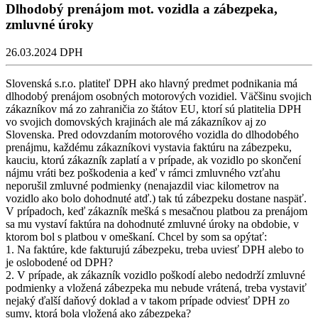
Dlhodobý prenájom mot. vozidla a zábezpeka,
zmluvné úroky
26.03.2024
DPH
Slovenská s.r.o. platiteľ DPH ako hlavný predmet podnikania má
dlhodobý prenájom osobných motorových vozidiel. Väčšinu svojich
zákazníkov má zo zahraničia zo štátov EU, ktorí sú platitelia DPH
vo svojich domovských krajinách ale má zákazníkov aj zo
Slovenska. Pred odovzdaním motorového vozidla do dlhodobého
prenájmu, každému zákazníkovi vystavia faktúru na zábezpeku,
kauciu, ktorú zákazník zaplatí a v prípade, ak vozidlo po skončení
nájmu vráti bez poškodenia a keď v rámci zmluvného vzťahu
neporušil zmluvné podmienky (nenajazdil viac kilometrov na
vozidlo ako bolo dohodnuté atď.) tak tú zábezpeku dostane naspäť.
V prípadoch, keď zákazník mešká s mesačnou platbou za prenájom
sa mu vystaví faktúra na dohodnuté zmluvné úroky na obdobie, v
ktorom bol s platbou v omeškaní. Chcel by som sa opýtať:
1. Na faktúre, kde fakturujú zábezpeku, treba uviesť DPH alebo to
je oslobodené od DPH?
2. V prípade, ak zákazník vozidlo poškodí alebo nedodrží zmluvné
podmienky a vložená zábezpeka mu nebude vrátená, treba vystaviť
nejaký ďalší daňový doklad a v takom prípade odviesť DPH zo
sumy, ktorá bola vložená ako zábezpeka?