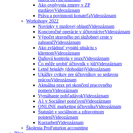
Ako ovplyvnia zmeny v ZP
mzdárov
Videozáznam
Práva a povinnosti konateľa
Videozáznam
Workshopy 2022
Novinky v mzdovej oblasti
Videozáznam
Koncoročné operácie v účtovníctve
Videozáznam
Výpočet stravného pri služobnej ceste v
zahraničí
Videozáznam
Ako zvládnuť vypätú situáciu s
klientom
Videozáznam
Daňová kontrola v praxi
Videozáznam
Čo môže urobiť účtovník v júli
Videozáznam
Letné brigády (dohodári)
Videozáznam
Ukážky cvikov pre účtovníkov so sedavou
prácou
Videozáznam
Aktuálna prax pri skončení pracovného
pomeru
Videozáznam
Vymáhanie pohľadávok
Videozáznam
A1 v Sociálnej poisťovni
Videozáznam
ONLINE marketing účtovníka
Videozáznam
Štatutári v sociálnom a zdravotnom
poistení
Videozáznam
Kurzarbeit
Videozáznam
Školenia ProFuturion accounting