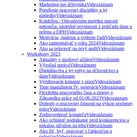
Marketing pre účtovníka
Videozáznam
Porušenie pracovnej disciplíny a jej
následky
Videozáznam
Krádežou / Odcudzením majetku starosti
nekončia: následné povinnosti z pohľadu dane z
príjmu a DPH
Videozáznam
Motivácia, riadenie a vedenie ľudí
Videozáznam
Ako zamestnávať v roku 2024
Videozáznam
Ako sa pripraviť na prvý audit
Videozáznam
Workshopy 2023
Aktuality v mzdovej učtárni
Videozáznam
Výročná správa
Videozáznam
Digitálna éra a jej vplyv na účtovníctvo a
dane
Videozáznam
Vyrubovacie konanie v praxi
Videozáznam
Time manažment IV. generácie
Videozáznam
Flexibilita pracovného času a zmeny v
Zákonníku práce od 01.06.2023
Videozáznam
Dohody o pracovnej činnosti na výkon sezónnej
práce
Videozáznam
Zodpovednosť konateľa
Videozáznam
Ako ochrániť podnikanie pred konkurenciou a
nekalou súťažou na trhu
Videozáznam
Ako žiť, byť, pracovať s ľahkosťou a
radosťou
Videozáznam