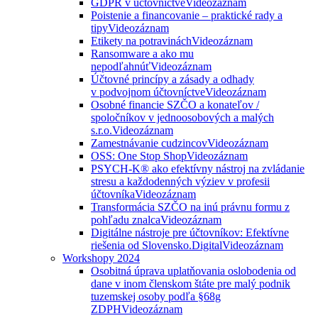
GDPR v účtovníctve
Videozáznam
Poistenie a financovanie – praktické rady a
tipy
Videozáznam
Etikety na potravinách
Videozáznam
Ransomware a ako mu
nepodľahnúť
Videozáznam
Účtovné princípy a zásady a odhady
v podvojnom účtovníctve
Videozáznam
Osobné financie SZČO a konateľov /
spoločníkov v jednoosobových a malých
s.r.o.
Videozáznam
Zamestnávanie cudzincov
Videozáznam
OSS: One Stop Shop
Videozáznam
PSYCH-K® ako efektívny nástroj na zvládanie
stresu a každodenných výziev v profesii
účtovníka
Videozáznam
Transformácia SZČO na inú právnu formu z
pohľadu znalca
Videozáznam
Digitálne nástroje pre účtovníkov: Efektívne
riešenia od Slovensko.Digital
Videozáznam
Workshopy 2024
Osobitná úprava uplatňovania oslobodenia od
dane v inom členskom štáte pre malý podnik
tuzemskej osoby podľa §68g
ZDPH
Videozáznam