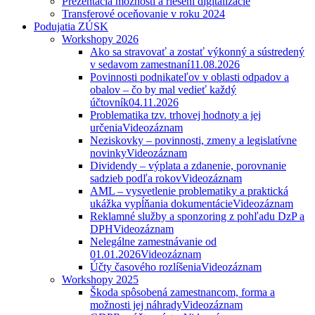
Prezentácia možností a riešení digitalizácie
Transferové oceňovanie v roku 2024
Podujatia ZÚSK
Workshopy 2026
Ako sa stravovať a zostať výkonný a sústredený
v sedavom zamestnaní
11.08.2026
Povinnosti podnikateľov v oblasti odpadov a
obalov – čo by mal vedieť každý
účtovník
04.11.2026
Problematika tzv. trhovej hodnoty a jej
určenia
Videozáznam
Neziskovky – povinnosti, zmeny a legislatívne
novinky
Videozáznam
Dividendy – výplata a zdanenie, porovnanie
sadzieb podľa rokov
Videozáznam
AML – vysvetlenie problematiky a praktická
ukážka vypĺňania dokumentácie
Videozáznam
Reklamné služby a sponzoring z pohľadu DzP a
DPH
Videozáznam
Nelegálne zamestnávanie od
01.01.2026
Videozáznam
Účty časového rozlíšenia
Videozáznam
Workshopy 2025
Škoda spôsobená zamestnancom, forma a
možnosti jej náhrady
Videozáznam