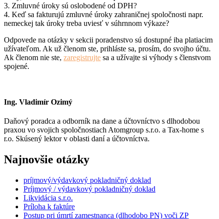
3. Zmluvné úroky sú oslobodené od DPH?
4. Keď sa fakturujú zmluvné úroky zahraničnej spoločnosti napr.
nemeckej tak úroky treba uviesť v súhrnnom výkaze?
Odpovede na otázky v sekcii poradenstvo sú dostupné iba platiacim
užívateľom. Ak už členom ste, prihláste sa, prosím, do svojho účtu.
Ak členom nie ste,
zaregistrujte
sa a užívajte si výhody s členstvom
spojené.
Ing. Vladimír Ozimý
Daňový poradca a odborník na dane a účtovníctvo s dlhodobou
praxou vo svojich spoločnostiach Atomgroup s.r.o. a Tax-home s
r.o. Skúsený lektor v oblasti daní a účtovníctva.
Najnovšie otázky
príjmový/výdavkový pokladničný doklad
Príjmový / výdavkový pokladničný doklad
Likvidácia s.r.o.
Príloha k faktúre
Postup pri úmrtí zamestnanca (dlhodobo PN) voči ZP