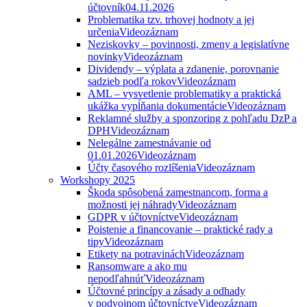
účtovník
04.11.2026
Problematika tzv. trhovej hodnoty a jej
určenia
Videozáznam
Neziskovky – povinnosti, zmeny a legislatívne
novinky
Videozáznam
Dividendy – výplata a zdanenie, porovnanie
sadzieb podľa rokov
Videozáznam
AML – vysvetlenie problematiky a praktická
ukážka vypĺňania dokumentácie
Videozáznam
Reklamné služby a sponzoring z pohľadu DzP a
DPH
Videozáznam
Nelegálne zamestnávanie od
01.01.2026
Videozáznam
Účty časového rozlíšenia
Videozáznam
Workshopy 2025
Škoda spôsobená zamestnancom, forma a
možnosti jej náhrady
Videozáznam
GDPR v účtovníctve
Videozáznam
Poistenie a financovanie – praktické rady a
tipy
Videozáznam
Etikety na potravinách
Videozáznam
Ransomware a ako mu
nepodľahnúť
Videozáznam
Účtovné princípy a zásady a odhady
v podvojnom účtovníctve
Videozáznam