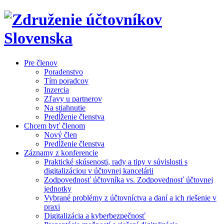
Pre členov
Poradenstvo
Tím poradcov
Inzercia
Zľavy u partnerov
Na stiahnutie
Predĺženie členstva
Chcem byť členom
Nový člen
Predĺženie členstva
Záznamy z konferencie
Praktické skúsenosti, rady a tipy v súvislosti s
digitalizáciou v účtovnej kancelárii
Zodpovednosť účtovníka vs. Zodpovednosť účtovnej
jednotky
Vybrané problémy z účtovníctva a daní a ich riešenie v
praxi
Digitalizácia a kyberbezpečnosť