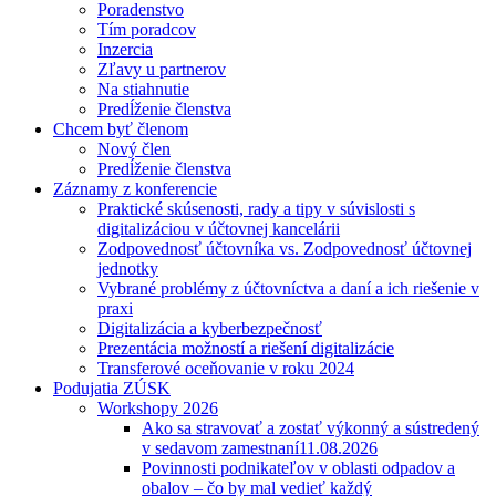
Poradenstvo
Tím poradcov
Inzercia
Zľavy u partnerov
Na stiahnutie
Predĺženie členstva
Chcem byť členom
Nový člen
Predĺženie členstva
Záznamy z konferencie
Praktické skúsenosti, rady a tipy v súvislosti s
digitalizáciou v účtovnej kancelárii
Zodpovednosť účtovníka vs. Zodpovednosť účtovnej
jednotky
Vybrané problémy z účtovníctva a daní a ich riešenie v
praxi
Digitalizácia a kyberbezpečnosť
Prezentácia možností a riešení digitalizácie
Transferové oceňovanie v roku 2024
Podujatia ZÚSK
Workshopy 2026
Ako sa stravovať a zostať výkonný a sústredený
v sedavom zamestnaní
11.08.2026
Povinnosti podnikateľov v oblasti odpadov a
obalov – čo by mal vedieť každý