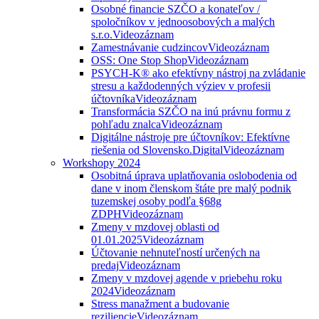
Osobné financie SZČO a konateľov /
spoločníkov v jednoosobových a malých
s.r.o.
Videozáznam
Zamestnávanie cudzincov
Videozáznam
OSS: One Stop Shop
Videozáznam
PSYCH-K® ako efektívny nástroj na zvládanie
stresu a každodenných výziev v profesii
účtovníka
Videozáznam
Transformácia SZČO na inú právnu formu z
pohľadu znalca
Videozáznam
Digitálne nástroje pre účtovníkov: Efektívne
riešenia od Slovensko.Digital
Videozáznam
Workshopy 2024
Osobitná úprava uplatňovania oslobodenia od
dane v inom členskom štáte pre malý podnik
tuzemskej osoby podľa §68g
ZDPH
Videozáznam
Zmeny v mzdovej oblasti od
01.01.2025
Videozáznam
Účtovanie nehnuteľností určených na
predaj
Videozáznam
Zmeny v mzdovej agende v priebehu roku
2024
Videozáznam
Stress manažment a budovanie
reziliencie
Videozáznam