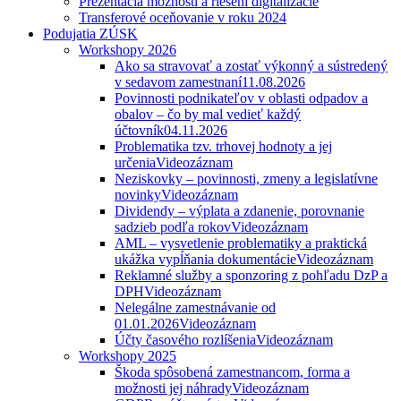
Prezentácia možností a riešení digitalizácie
Transferové oceňovanie v roku 2024
Podujatia ZÚSK
Workshopy 2026
Ako sa stravovať a zostať výkonný a sústredený
v sedavom zamestnaní
11.08.2026
Povinnosti podnikateľov v oblasti odpadov a
obalov – čo by mal vedieť každý
účtovník
04.11.2026
Problematika tzv. trhovej hodnoty a jej
určenia
Videozáznam
Neziskovky – povinnosti, zmeny a legislatívne
novinky
Videozáznam
Dividendy – výplata a zdanenie, porovnanie
sadzieb podľa rokov
Videozáznam
AML – vysvetlenie problematiky a praktická
ukážka vypĺňania dokumentácie
Videozáznam
Reklamné služby a sponzoring z pohľadu DzP a
DPH
Videozáznam
Nelegálne zamestnávanie od
01.01.2026
Videozáznam
Účty časového rozlíšenia
Videozáznam
Workshopy 2025
Škoda spôsobená zamestnancom, forma a
možnosti jej náhrady
Videozáznam