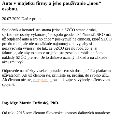
Auto v majetku firmy a jeho používanie „inou“
osobou.
20.07.2020
Daň z príjmu
Spoločník a konateľ sro strana jedna a SZČO strana druhá,
spriaznené osoby vykonávajúce spolu geodetickú činnosť. SRO má
už odpísané auto a sro ho chce “ poskytnúť na činnosti, ktoré SZČO
pre ňu robí“, ale nie na základe nájomnej zmluvy, aby si
nezvyšovala výnosy, ale tak, že SZČO pre ňu robí, čo jej aj
fakturuje, ale aby to auto v majetku sro zostalo a robila na ňom
náklady SZČO pre sro.. Je to daňovo uznaný náklad a na základe
akej zmluvy?
Odpovede na otázky v sekcii poradenstvo sú dostupné iba platiacim
užívateľom. Ak už členom ste, prihláste sa, prosím, do svojho účtu.
Ak členom nie ste,
zaregistrujte
sa a užívajte si výhody s členstvom
spojené.
Ing. Mgr. Martin Tužinský, PhD.
Od roku 2015 som členom Slovenskej komory daňových poradcov,