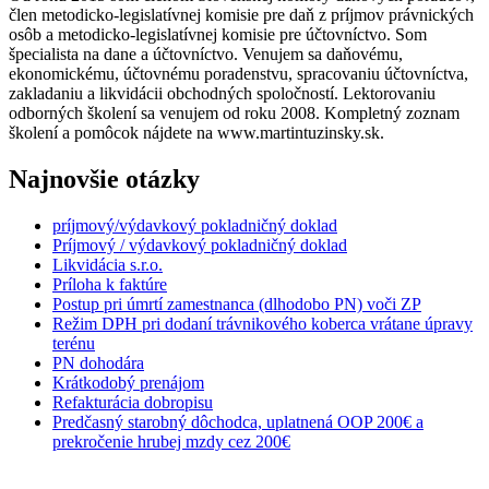
člen metodicko-legislatívnej komisie pre daň z príjmov právnických
osôb a metodicko-legislatívnej komisie pre účtovníctvo. Som
špecialista na dane a účtovníctvo. Venujem sa daňovému,
ekonomickému, účtovnému poradenstvu, spracovaniu účtovníctva,
zakladaniu a likvidácii obchodných spoločností. Lektorovaniu
odborných školení sa venujem od roku 2008. Kompletný zoznam
školení a pomôcok nájdete na www.martintuzinsky.sk.
Najnovšie otázky
príjmový/výdavkový pokladničný doklad
Príjmový / výdavkový pokladničný doklad
Likvidácia s.r.o.
Príloha k faktúre
Postup pri úmrtí zamestnanca (dlhodobo PN) voči ZP
Režim DPH pri dodaní trávnikového koberca vrátane úpravy
terénu
PN dohodára
Krátkodobý prenájom
Refakturácia dobropisu
Predčasný starobný dôchodca, uplatnená OOP 200€ a
prekročenie hrubej mzdy cez 200€