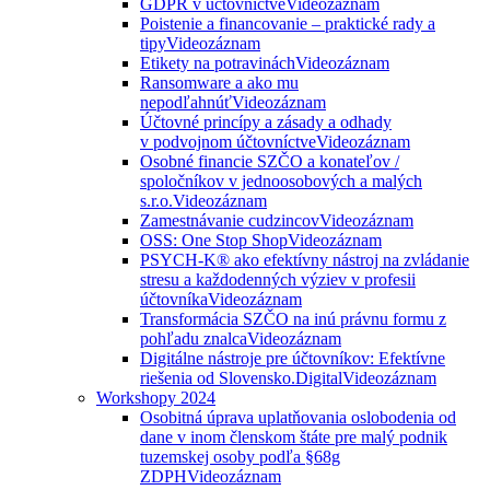
GDPR v účtovníctve
Videozáznam
Poistenie a financovanie – praktické rady a
tipy
Videozáznam
Etikety na potravinách
Videozáznam
Ransomware a ako mu
nepodľahnúť
Videozáznam
Účtovné princípy a zásady a odhady
v podvojnom účtovníctve
Videozáznam
Osobné financie SZČO a konateľov /
spoločníkov v jednoosobových a malých
s.r.o.
Videozáznam
Zamestnávanie cudzincov
Videozáznam
OSS: One Stop Shop
Videozáznam
PSYCH-K® ako efektívny nástroj na zvládanie
stresu a každodenných výziev v profesii
účtovníka
Videozáznam
Transformácia SZČO na inú právnu formu z
pohľadu znalca
Videozáznam
Digitálne nástroje pre účtovníkov: Efektívne
riešenia od Slovensko.Digital
Videozáznam
Workshopy 2024
Osobitná úprava uplatňovania oslobodenia od
dane v inom členskom štáte pre malý podnik
tuzemskej osoby podľa §68g
ZDPH
Videozáznam