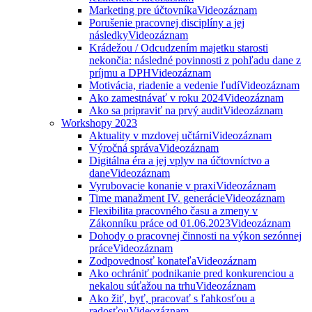
Marketing pre účtovníka
Videozáznam
Porušenie pracovnej disciplíny a jej
následky
Videozáznam
Krádežou / Odcudzením majetku starosti
nekončia: následné povinnosti z pohľadu dane z
príjmu a DPH
Videozáznam
Motivácia, riadenie a vedenie ľudí
Videozáznam
Ako zamestnávať v roku 2024
Videozáznam
Ako sa pripraviť na prvý audit
Videozáznam
Workshopy 2023
Aktuality v mzdovej učtárni
Videozáznam
Výročná správa
Videozáznam
Digitálna éra a jej vplyv na účtovníctvo a
dane
Videozáznam
Vyrubovacie konanie v praxi
Videozáznam
Time manažment IV. generácie
Videozáznam
Flexibilita pracovného času a zmeny v
Zákonníku práce od 01.06.2023
Videozáznam
Dohody o pracovnej činnosti na výkon sezónnej
práce
Videozáznam
Zodpovednosť konateľa
Videozáznam
Ako ochrániť podnikanie pred konkurenciou a
nekalou súťažou na trhu
Videozáznam
Ako žiť, byť, pracovať s ľahkosťou a
radosťou
Videozáznam