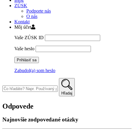
Blog
ZÚSK
Podporte nás
O nás
Kontakt
Môj účet
Vaše ZÚSK ID
Vaše heslo
Zabudol(a) som heslo
Skip
to
content
Hľadaj
Odpovede
Najnovšie zodpovedané otázky