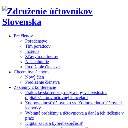
Pre členov
Poradenstvo
Tím poradcov
Inzercia
Zľavy u partnerov
Na stiahnutie
Predĺženie členstva
Chcem byť členom
Nový člen
Predĺženie členstva
Záznamy z konferencie
Praktické skúsenosti, rady a tipy v súvislosti s
digitalizáciou v účtovnej kancelárii
Zodpovednosť účtovníka vs. Zodpovednosť účtovnej
jednotky
Vybrané problémy z účtovníctva a daní a ich riešenie v
praxi
Digitalizácia a kyberbezpečnosť