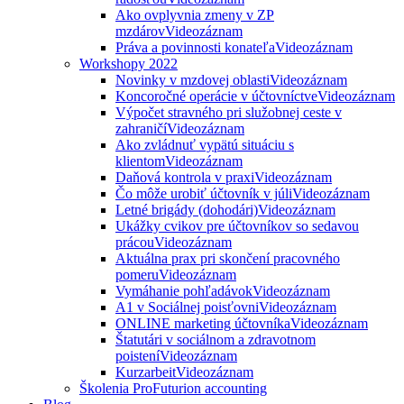
Ako ovplyvnia zmeny v ZP
mzdárov
Videozáznam
Práva a povinnosti konateľa
Videozáznam
Workshopy 2022
Novinky v mzdovej oblasti
Videozáznam
Koncoročné operácie v účtovníctve
Videozáznam
Výpočet stravného pri služobnej ceste v
zahraničí
Videozáznam
Ako zvládnuť vypätú situáciu s
klientom
Videozáznam
Daňová kontrola v praxi
Videozáznam
Čo môže urobiť účtovník v júli
Videozáznam
Letné brigády (dohodári)
Videozáznam
Ukážky cvikov pre účtovníkov so sedavou
prácou
Videozáznam
Aktuálna prax pri skončení pracovného
pomeru
Videozáznam
Vymáhanie pohľadávok
Videozáznam
A1 v Sociálnej poisťovni
Videozáznam
ONLINE marketing účtovníka
Videozáznam
Štatutári v sociálnom a zdravotnom
poistení
Videozáznam
Kurzarbeit
Videozáznam
Školenia ProFuturion accounting