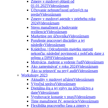
Zmeny v mzdovej oblasti od
01.01.2025
Videozáznam
Účtovanie nehnuteľností určených na
predaj
Videozáznam
Zmeny v mzdovej agende v priebehu roku
2024
Videozáznam
Stress manažment a budovanie
reziliencie
Videozáznam
Marketing pre účtovníka
Videozáznam
Porušenie pracovnej disciplíny a jej
následky
Videozáznam
Krádežou / Odcudzením majetku starosti
nekončia: následné povinnosti z pohľadu dane z
príjmu a DPH
Videozáznam
Motivácia, riadenie a vedenie ľudí
Videozáznam
Ako zamestnávať v roku 2024
Videozáznam
Ako sa pripraviť na prvý audit
Videozáznam
Workshopy 2023
Aktuality v mzdovej učtárni
Videozáznam
Výročná správa
Videozáznam
Digitálna éra a jej vplyv na účtovníctvo a
dane
Videozáznam
Vyrubovacie konanie v praxi
Videozáznam
Time manažment IV. generácie
Videozáznam
Flexibilita pracovného času a zmeny v