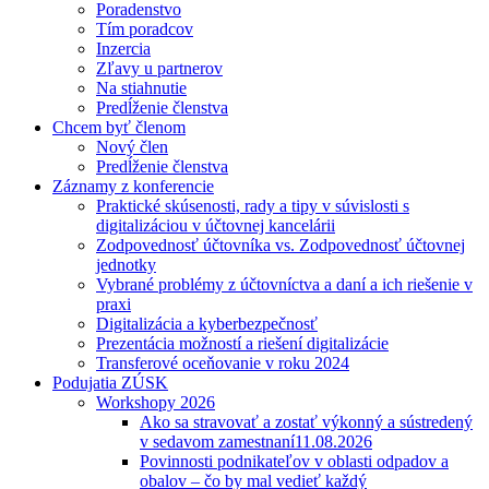
Poradenstvo
Tím poradcov
Inzercia
Zľavy u partnerov
Na stiahnutie
Predĺženie členstva
Chcem byť členom
Nový člen
Predĺženie členstva
Záznamy z konferencie
Praktické skúsenosti, rady a tipy v súvislosti s
digitalizáciou v účtovnej kancelárii
Zodpovednosť účtovníka vs. Zodpovednosť účtovnej
jednotky
Vybrané problémy z účtovníctva a daní a ich riešenie v
praxi
Digitalizácia a kyberbezpečnosť
Prezentácia možností a riešení digitalizácie
Transferové oceňovanie v roku 2024
Podujatia ZÚSK
Workshopy 2026
Ako sa stravovať a zostať výkonný a sústredený
v sedavom zamestnaní
11.08.2026
Povinnosti podnikateľov v oblasti odpadov a
obalov – čo by mal vedieť každý