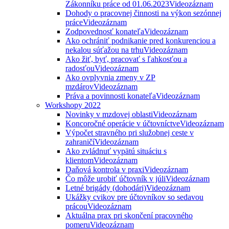
Zákonníku práce od 01.06.2023
Videozáznam
Dohody o pracovnej činnosti na výkon sezónnej
práce
Videozáznam
Zodpovednosť konateľa
Videozáznam
Ako ochrániť podnikanie pred konkurenciou a
nekalou súťažou na trhu
Videozáznam
Ako žiť, byť, pracovať s ľahkosťou a
radosťou
Videozáznam
Ako ovplyvnia zmeny v ZP
mzdárov
Videozáznam
Práva a povinnosti konateľa
Videozáznam
Workshopy 2022
Novinky v mzdovej oblasti
Videozáznam
Koncoročné operácie v účtovníctve
Videozáznam
Výpočet stravného pri služobnej ceste v
zahraničí
Videozáznam
Ako zvládnuť vypätú situáciu s
klientom
Videozáznam
Daňová kontrola v praxi
Videozáznam
Čo môže urobiť účtovník v júli
Videozáznam
Letné brigády (dohodári)
Videozáznam
Ukážky cvikov pre účtovníkov so sedavou
prácou
Videozáznam
Aktuálna prax pri skončení pracovného
pomeru
Videozáznam