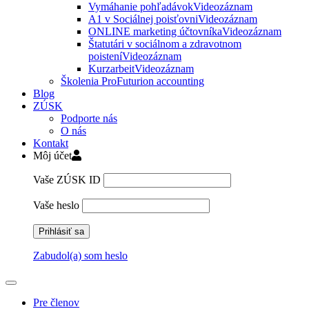
Vymáhanie pohľadávok
Videozáznam
A1 v Sociálnej poisťovni
Videozáznam
ONLINE marketing účtovníka
Videozáznam
Štatutári v sociálnom a zdravotnom
poistení
Videozáznam
Kurzarbeit
Videozáznam
Školenia ProFuturion accounting
Blog
ZÚSK
Podporte nás
O nás
Kontakt
Môj účet
Vaše ZÚSK ID
Vaše heslo
Zabudol(a) som heslo
Pre členov