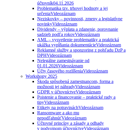
účtovník
04.11.2026
Problematika tzv. trhovej hodnoty a jej
určenia
Videozáznam
Neziskovky – povinnosti, zmeny a legislatívne
novinky
Videozáznam
Dividendy – výplata a zdanenie, porovnanie
sadzieb podľa rokov
Videozáznam
AML – vysvetlenie problematiky a praktická
ukážka vypĺňania dokumentácie
Videozáznam
Reklamné služby a sponzoring z pohľadu DzP a
DPH
Videozáznam
Nelegálne zamestnávanie od
01.01.2026
Videozáznam
Účty časového rozlíšenia
Videozáznam
Workshopy 2025
Škoda spôsobená zamestnancom, forma a
možnosti jej náhrady
Videozáznam
GDPR v účtovníctve
Videozáznam
Poistenie a financovanie – praktické rady a
tipy
Videozáznam
Etikety na potravinách
Videozáznam
Ransomware a ako mu
nepodľahnúť
Videozáznam
Účtovné princípy a zásady a odhady
v podvojnom účtovníctve
Videozáznam