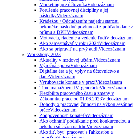
Marketing pre účtovníka
Videozáznam
Porušenie pracovnej disciplíny a jej
následky
Videozáznam
Krádežou / Odcudzením majetku starosti
nekončia: následné povinnosti z pohľadu dane z
príjmu a DPH
Videozáznam
Motivácia, riadenie a vedenie ľudí
Videozáznam
Ako zamestnávať v roku 2024
Videozáznam
Ako sa pripraviť na prvý audit
Videozáznam
Workshopy 2023
Aktuality v mzdovej učtárni
Videozáznam
Výročná správa
Videozáznam
Digitálna éra a jej vplyv na účtovníctvo a
dane
Videozáznam
Vyrubovacie konanie v praxi
Videozáznam
Time manažment IV. generácie
Videozáznam
Flexibilita pracovného času a zmeny v
Zákonníku práce od 01.06.2023
Videozáznam
Dohody o pracovnej činnosti na výkon sezónnej
práce
Videozáznam
Zodpovednosť konateľa
Videozáznam
Ako ochrániť podnikanie pred konkurenciou a
nekalou súťažou na trhu
Videozáznam
Ako žiť, byť, pracovať s ľahkosťou a
radosťou
Videozáznam