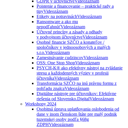
GDPR v účtovníctve
Videozáznam
Poistenie a financovanie – praktické rady a
tipy
Videozáznam
Etikety na potravinách
Videozáznam
Ransomware a ako mu
nepodľahnúť
Videozáznam
Účtovné princípy a zásady a odhady
v podvojnom účtovníctve
Videozáznam
Osobné financie SZČO a konateľov /
spoločníkov v jednoosobových a malých
s.r.o.
Videozáznam
Zamestnávanie cudzincov
Videozáznam
OSS: One Stop Shop
Videozáznam
PSYCH-K® ako efektívny nástroj na zvládanie
stresu a každodenných výziev v profesii
účtovníka
Videozáznam
Transformácia SZČO na inú právnu formu z
pohľadu znalca
Videozáznam
Digitálne nástroje pre účtovníkov: Efektívne
riešenia od Slovensko.Digital
Videozáznam
Workshopy 2024
Osobitná úprava uplatňovania oslobodenia od
dane v inom členskom štáte pre malý podnik
tuzemskej osoby podľa §68g
ZDPH
Videozáznam