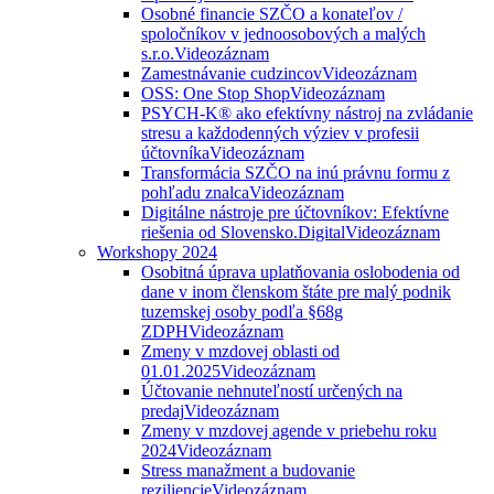
Osobné financie SZČO a konateľov /
spoločníkov v jednoosobových a malých
s.r.o.
Videozáznam
Zamestnávanie cudzincov
Videozáznam
OSS: One Stop Shop
Videozáznam
PSYCH-K® ako efektívny nástroj na zvládanie
stresu a každodenných výziev v profesii
účtovníka
Videozáznam
Transformácia SZČO na inú právnu formu z
pohľadu znalca
Videozáznam
Digitálne nástroje pre účtovníkov: Efektívne
riešenia od Slovensko.Digital
Videozáznam
Workshopy 2024
Osobitná úprava uplatňovania oslobodenia od
dane v inom členskom štáte pre malý podnik
tuzemskej osoby podľa §68g
ZDPH
Videozáznam
Zmeny v mzdovej oblasti od
01.01.2025
Videozáznam
Účtovanie nehnuteľností určených na
predaj
Videozáznam
Zmeny v mzdovej agende v priebehu roku
2024
Videozáznam
Stress manažment a budovanie
reziliencie
Videozáznam