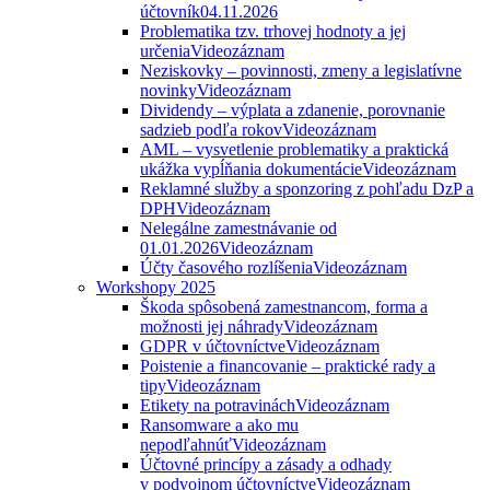
účtovník
04.11.2026
Problematika tzv. trhovej hodnoty a jej
určenia
Videozáznam
Neziskovky – povinnosti, zmeny a legislatívne
novinky
Videozáznam
Dividendy – výplata a zdanenie, porovnanie
sadzieb podľa rokov
Videozáznam
AML – vysvetlenie problematiky a praktická
ukážka vypĺňania dokumentácie
Videozáznam
Reklamné služby a sponzoring z pohľadu DzP a
DPH
Videozáznam
Nelegálne zamestnávanie od
01.01.2026
Videozáznam
Účty časového rozlíšenia
Videozáznam
Workshopy 2025
Škoda spôsobená zamestnancom, forma a
možnosti jej náhrady
Videozáznam
GDPR v účtovníctve
Videozáznam
Poistenie a financovanie – praktické rady a
tipy
Videozáznam
Etikety na potravinách
Videozáznam
Ransomware a ako mu
nepodľahnúť
Videozáznam
Účtovné princípy a zásady a odhady
v podvojnom účtovníctve
Videozáznam