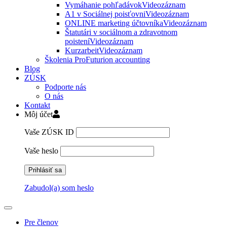
Vymáhanie pohľadávok
Videozáznam
A1 v Sociálnej poisťovni
Videozáznam
ONLINE marketing účtovníka
Videozáznam
Štatutári v sociálnom a zdravotnom
poistení
Videozáznam
Kurzarbeit
Videozáznam
Školenia ProFuturion accounting
Blog
ZÚSK
Podporte nás
O nás
Kontakt
Môj účet
Vaše ZÚSK ID
Vaše heslo
Zabudol(a) som heslo
Pre členov