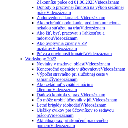
Zákonníku práce od 01.06.2023
Videozáznam
Dohody o pracovnej činnosti na výkon sezónnej
práce
Videozáznam
Zodpovednosť konateľa
Videozáznam
Ako ochrániť podnikanie pred konkurenciou a
nekalou súťažou na trhu
Videozáznam
Ako žiť, byť, pracovať s ľahkosťou a
radosťou
Videozáznam
Ako ovplyvnia zmeny v ZP
mzdárov
Videozáznam
Práva a povinnosti konateľa
Videozáznam
Workshopy 2022
Novinky v mzdovej oblasti
Videozáznam
Koncoročné operácie v účtovníctve
Videozáznam
Výpočet stravného pri služobnej ceste v
zahraničí
Videozáznam
Ako zvládnuť vypätú situáciu s
klientom
Videozáznam
Daňová kontrola v praxi
Videozáznam
Čo môže urobiť účtovník v júli
Videozáznam
Letné brigády (dohodári)
Videozáznam
Ukážky cvikov pre účtovníkov so sedavou
prácou
Videozáznam
Aktuálna prax pri skončení pracovného
pomeru
Videozáznam