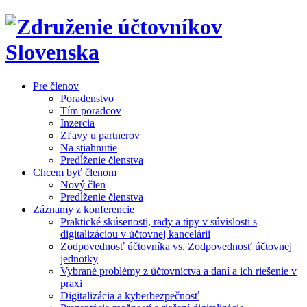
Pre členov
Poradenstvo
Tím poradcov
Inzercia
Zľavy u partnerov
Na stiahnutie
Predĺženie členstva
Chcem byť členom
Nový člen
Predĺženie členstva
Záznamy z konferencie
Praktické skúsenosti, rady a tipy v súvislosti s
digitalizáciou v účtovnej kancelárii
Zodpovednosť účtovníka vs. Zodpovednosť účtovnej
jednotky
Vybrané problémy z účtovníctva a daní a ich riešenie v
praxi
Digitalizácia a kyberbezpečnosť