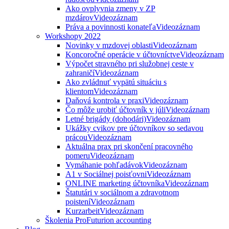
Ako ovplyvnia zmeny v ZP
mzdárov
Videozáznam
Práva a povinnosti konateľa
Videozáznam
Workshopy 2022
Novinky v mzdovej oblasti
Videozáznam
Koncoročné operácie v účtovníctve
Videozáznam
Výpočet stravného pri služobnej ceste v
zahraničí
Videozáznam
Ako zvládnuť vypätú situáciu s
klientom
Videozáznam
Daňová kontrola v praxi
Videozáznam
Čo môže urobiť účtovník v júli
Videozáznam
Letné brigády (dohodári)
Videozáznam
Ukážky cvikov pre účtovníkov so sedavou
prácou
Videozáznam
Aktuálna prax pri skončení pracovného
pomeru
Videozáznam
Vymáhanie pohľadávok
Videozáznam
A1 v Sociálnej poisťovni
Videozáznam
ONLINE marketing účtovníka
Videozáznam
Štatutári v sociálnom a zdravotnom
poistení
Videozáznam
Kurzarbeit
Videozáznam
Školenia ProFuturion accounting