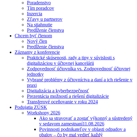
Poradenstvo
Tím poradcov
Inzercia
Zľavy u partnerov
Na stiahnutie
Predĺženie členstva
Chcem byť členom
Nový člen
Predĺženie členstva
Záznamy z konferencie
Praktické skúsenosti, rady a tipy v súvislosti s
digitalizáciou v účtovnej kancelárii
Zodpovednosť účtovníka vs. Zodpovednosť účtovnej
jednotky
Vybrané problémy z účtovníctva a daní a ich riešenie v
praxi
Digitalizácia a kyberbezpečnosť
Prezentácia možností a riešení digitalizácie
Transferové oceňovanie v roku 2024
Podujatia ZÚSK
Workshopy 2026
Ako sa stravovať a zostať výkonný a sústredený
v sedavom zamestnaní
11.08.2026
Povinnosti podnikateľov v oblasti odpadov a
obalov – čo by mal vedieť každý