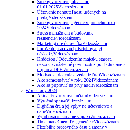
Zmeny v mzdovej oblasti od
01.01.2025
Videozáznam
Účtovanie nehnuteľností určených na
predaj
Videozáznam
Zmeny v mzdovej agende v priebehu roku
2024
Videozáznam
Stress manažment a budovanie
reziliencie
Videozáznam
Marketing pre účtovníka
Videozáznam
Porušenie pracovnej disciplíny a jej
následky
Videozáznam
Krádežou / Odcudzením majetku starosti
nekončia: následné povinnosti z pohľadu dane z
príjmu a DPH
Videozáznam
Motivácia, riadenie a vedenie ľudí
Videozáznam
Ako zamestnávať v roku 2024
Videozáznam
Ako sa pripraviť na prvý audit
Videozáznam
Workshopy 2023
Aktuality v mzdovej učtárni
Videozáznam
Výročná správa
Videozáznam
Digitálna éra a jej vplyv na účtovníctvo a
dane
Videozáznam
Vyrubovacie konanie v praxi
Videozáznam
Time manažment IV. generácie
Videozáznam
Flexibilita pracovného času a zmeny v