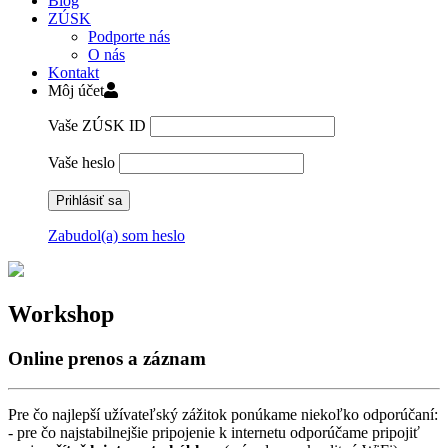
Blog
ZÚSK
Podporte nás
O nás
Kontakt
Môj účet
Vaše ZÚSK ID
Vaše heslo
Zabudol(a) som heslo
Skip
to
content
Workshop
Online prenos a záznam
Pre čo najlepší užívateľský zážitok ponúkame niekoľko odporúčaní:
- pre čo najstabilnejšie pripojenie k internetu odporúčame pripojiť