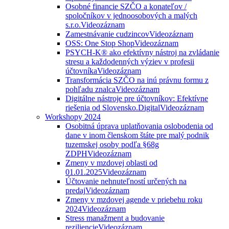
Osobné financie SZČO a konateľov /
spoločníkov v jednoosobových a malých
s.r.o.
Videozáznam
Zamestnávanie cudzincov
Videozáznam
OSS: One Stop Shop
Videozáznam
PSYCH-K® ako efektívny nástroj na zvládanie
stresu a každodenných výziev v profesii
účtovníka
Videozáznam
Transformácia SZČO na inú právnu formu z
pohľadu znalca
Videozáznam
Digitálne nástroje pre účtovníkov: Efektívne
riešenia od Slovensko.Digital
Videozáznam
Workshopy 2024
Osobitná úprava uplatňovania oslobodenia od
dane v inom členskom štáte pre malý podnik
tuzemskej osoby podľa §68g
ZDPH
Videozáznam
Zmeny v mzdovej oblasti od
01.01.2025
Videozáznam
Účtovanie nehnuteľností určených na
predaj
Videozáznam
Zmeny v mzdovej agende v priebehu roku
2024
Videozáznam
Stress manažment a budovanie
reziliencie
Videozáznam