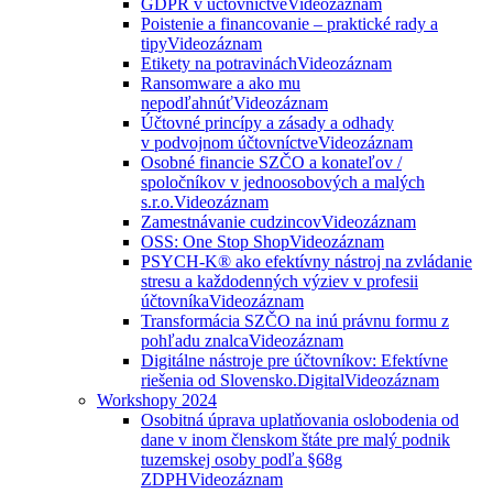
GDPR v účtovníctve
Videozáznam
Poistenie a financovanie – praktické rady a
tipy
Videozáznam
Etikety na potravinách
Videozáznam
Ransomware a ako mu
nepodľahnúť
Videozáznam
Účtovné princípy a zásady a odhady
v podvojnom účtovníctve
Videozáznam
Osobné financie SZČO a konateľov /
spoločníkov v jednoosobových a malých
s.r.o.
Videozáznam
Zamestnávanie cudzincov
Videozáznam
OSS: One Stop Shop
Videozáznam
PSYCH-K® ako efektívny nástroj na zvládanie
stresu a každodenných výziev v profesii
účtovníka
Videozáznam
Transformácia SZČO na inú právnu formu z
pohľadu znalca
Videozáznam
Digitálne nástroje pre účtovníkov: Efektívne
riešenia od Slovensko.Digital
Videozáznam
Workshopy 2024
Osobitná úprava uplatňovania oslobodenia od
dane v inom členskom štáte pre malý podnik
tuzemskej osoby podľa §68g
ZDPH
Videozáznam