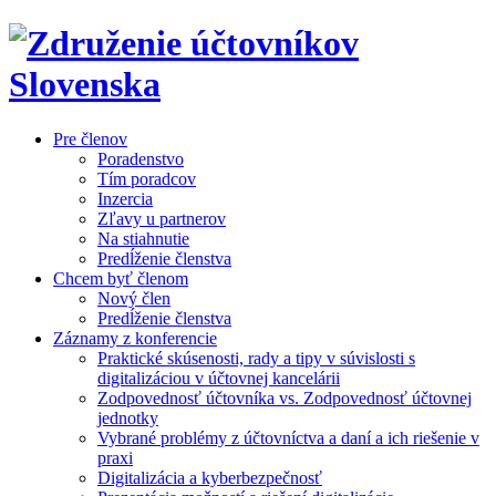
Pre členov
Poradenstvo
Tím poradcov
Inzercia
Zľavy u partnerov
Na stiahnutie
Predĺženie členstva
Chcem byť členom
Nový člen
Predĺženie členstva
Záznamy z konferencie
Praktické skúsenosti, rady a tipy v súvislosti s
digitalizáciou v účtovnej kancelárii
Zodpovednosť účtovníka vs. Zodpovednosť účtovnej
jednotky
Vybrané problémy z účtovníctva a daní a ich riešenie v
praxi
Digitalizácia a kyberbezpečnosť