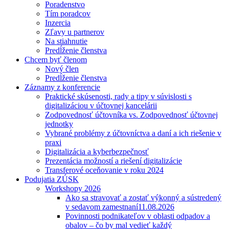
Poradenstvo
Tím poradcov
Inzercia
Zľavy u partnerov
Na stiahnutie
Predĺženie členstva
Chcem byť členom
Nový člen
Predĺženie členstva
Záznamy z konferencie
Praktické skúsenosti, rady a tipy v súvislosti s
digitalizáciou v účtovnej kancelárii
Zodpovednosť účtovníka vs. Zodpovednosť účtovnej
jednotky
Vybrané problémy z účtovníctva a daní a ich riešenie v
praxi
Digitalizácia a kyberbezpečnosť
Prezentácia možností a riešení digitalizácie
Transferové oceňovanie v roku 2024
Podujatia ZÚSK
Workshopy 2026
Ako sa stravovať a zostať výkonný a sústredený
v sedavom zamestnaní
11.08.2026
Povinnosti podnikateľov v oblasti odpadov a
obalov – čo by mal vedieť každý