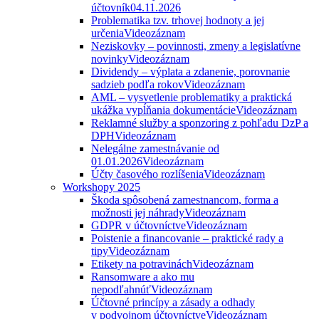
účtovník
04.11.2026
Problematika tzv. trhovej hodnoty a jej
určenia
Videozáznam
Neziskovky – povinnosti, zmeny a legislatívne
novinky
Videozáznam
Dividendy – výplata a zdanenie, porovnanie
sadzieb podľa rokov
Videozáznam
AML – vysvetlenie problematiky a praktická
ukážka vypĺňania dokumentácie
Videozáznam
Reklamné služby a sponzoring z pohľadu DzP a
DPH
Videozáznam
Nelegálne zamestnávanie od
01.01.2026
Videozáznam
Účty časového rozlíšenia
Videozáznam
Workshopy 2025
Škoda spôsobená zamestnancom, forma a
možnosti jej náhrady
Videozáznam
GDPR v účtovníctve
Videozáznam
Poistenie a financovanie – praktické rady a
tipy
Videozáznam
Etikety na potravinách
Videozáznam
Ransomware a ako mu
nepodľahnúť
Videozáznam
Účtovné princípy a zásady a odhady
v podvojnom účtovníctve
Videozáznam