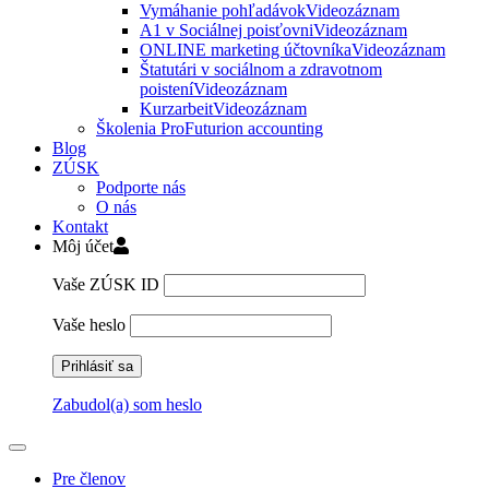
Vymáhanie pohľadávok
Videozáznam
A1 v Sociálnej poisťovni
Videozáznam
ONLINE marketing účtovníka
Videozáznam
Štatutári v sociálnom a zdravotnom
poistení
Videozáznam
Kurzarbeit
Videozáznam
Školenia ProFuturion accounting
Blog
ZÚSK
Podporte nás
O nás
Kontakt
Môj účet
Vaše ZÚSK ID
Vaše heslo
Zabudol(a) som heslo
Pre členov