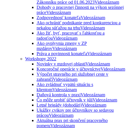
Zákonníku práce od 01.06.2023
Videozáznam
Dohody o pracovnej činnosti na výkon sezónnej
práce
Videozáznam
Zodpovednosť konateľa
Videozáznam
Ako ochrániť podnikanie pred konkurenciou a
nekalou súťažou na trhu
Videozáznam
Ako žiť, byť, pracovať s ľahkosťou a
radosťou
Videozáznam
Ako ovplyvnia zmeny v ZP
mzdárov
Videozáznam
Práva a povinnosti konateľa
Videozáznam
Workshopy 2022
Novinky v mzdovej oblasti
Videozáznam
Koncoročné operácie v účtovníctve
Videozáznam
Výpočet stravného pri služobnej ceste v
zahraničí
Videozáznam
Ako zvládnuť vypätú situáciu s
klientom
Videozáznam
Daňová kontrola v praxi
Videozáznam
Čo môže urobiť účtovník v júli
Videozáznam
Letné brigády (dohodári)
Videozáznam
Ukážky cvikov pre účtovníkov so sedavou
prácou
Videozáznam
Aktuálna prax pri skončení pracovného
pomeru
Videozáznam