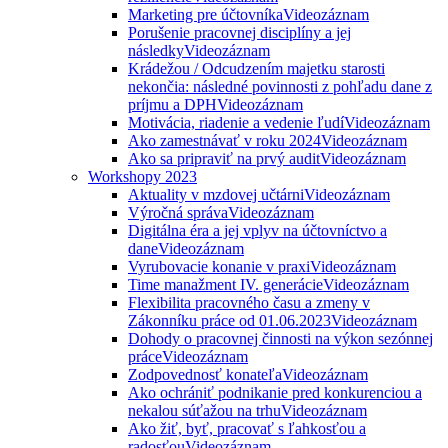
Marketing pre účtovníka
Videozáznam
Porušenie pracovnej disciplíny a jej
následky
Videozáznam
Krádežou / Odcudzením majetku starosti
nekončia: následné povinnosti z pohľadu dane z
príjmu a DPH
Videozáznam
Motivácia, riadenie a vedenie ľudí
Videozáznam
Ako zamestnávať v roku 2024
Videozáznam
Ako sa pripraviť na prvý audit
Videozáznam
Workshopy 2023
Aktuality v mzdovej učtárni
Videozáznam
Výročná správa
Videozáznam
Digitálna éra a jej vplyv na účtovníctvo a
dane
Videozáznam
Vyrubovacie konanie v praxi
Videozáznam
Time manažment IV. generácie
Videozáznam
Flexibilita pracovného času a zmeny v
Zákonníku práce od 01.06.2023
Videozáznam
Dohody o pracovnej činnosti na výkon sezónnej
práce
Videozáznam
Zodpovednosť konateľa
Videozáznam
Ako ochrániť podnikanie pred konkurenciou a
nekalou súťažou na trhu
Videozáznam
Ako žiť, byť, pracovať s ľahkosťou a
radosťou
Videozáznam