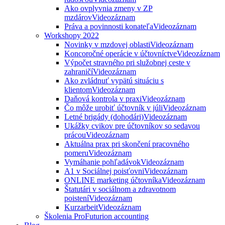
Ako ovplyvnia zmeny v ZP
mzdárov
Videozáznam
Práva a povinnosti konateľa
Videozáznam
Workshopy 2022
Novinky v mzdovej oblasti
Videozáznam
Koncoročné operácie v účtovníctve
Videozáznam
Výpočet stravného pri služobnej ceste v
zahraničí
Videozáznam
Ako zvládnuť vypätú situáciu s
klientom
Videozáznam
Daňová kontrola v praxi
Videozáznam
Čo môže urobiť účtovník v júli
Videozáznam
Letné brigády (dohodári)
Videozáznam
Ukážky cvikov pre účtovníkov so sedavou
prácou
Videozáznam
Aktuálna prax pri skončení pracovného
pomeru
Videozáznam
Vymáhanie pohľadávok
Videozáznam
A1 v Sociálnej poisťovni
Videozáznam
ONLINE marketing účtovníka
Videozáznam
Štatutári v sociálnom a zdravotnom
poistení
Videozáznam
Kurzarbeit
Videozáznam
Školenia ProFuturion accounting