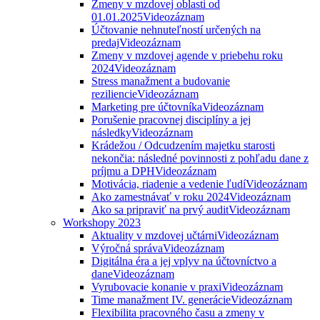
Zmeny v mzdovej oblasti od
01.01.2025
Videozáznam
Účtovanie nehnuteľností určených na
predaj
Videozáznam
Zmeny v mzdovej agende v priebehu roku
2024
Videozáznam
Stress manažment a budovanie
reziliencie
Videozáznam
Marketing pre účtovníka
Videozáznam
Porušenie pracovnej disciplíny a jej
následky
Videozáznam
Krádežou / Odcudzením majetku starosti
nekončia: následné povinnosti z pohľadu dane z
príjmu a DPH
Videozáznam
Motivácia, riadenie a vedenie ľudí
Videozáznam
Ako zamestnávať v roku 2024
Videozáznam
Ako sa pripraviť na prvý audit
Videozáznam
Workshopy 2023
Aktuality v mzdovej učtárni
Videozáznam
Výročná správa
Videozáznam
Digitálna éra a jej vplyv na účtovníctvo a
dane
Videozáznam
Vyrubovacie konanie v praxi
Videozáznam
Time manažment IV. generácie
Videozáznam
Flexibilita pracovného času a zmeny v