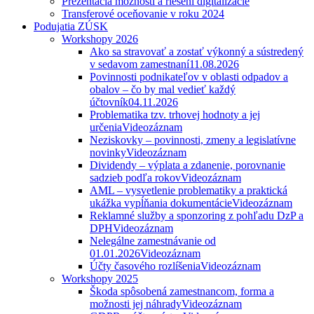
Prezentácia možností a riešení digitalizácie
Transferové oceňovanie v roku 2024
Podujatia ZÚSK
Workshopy 2026
Ako sa stravovať a zostať výkonný a sústredený
v sedavom zamestnaní
11.08.2026
Povinnosti podnikateľov v oblasti odpadov a
obalov – čo by mal vedieť každý
účtovník
04.11.2026
Problematika tzv. trhovej hodnoty a jej
určenia
Videozáznam
Neziskovky – povinnosti, zmeny a legislatívne
novinky
Videozáznam
Dividendy – výplata a zdanenie, porovnanie
sadzieb podľa rokov
Videozáznam
AML – vysvetlenie problematiky a praktická
ukážka vypĺňania dokumentácie
Videozáznam
Reklamné služby a sponzoring z pohľadu DzP a
DPH
Videozáznam
Nelegálne zamestnávanie od
01.01.2026
Videozáznam
Účty časového rozlíšenia
Videozáznam
Workshopy 2025
Škoda spôsobená zamestnancom, forma a
možnosti jej náhrady
Videozáznam