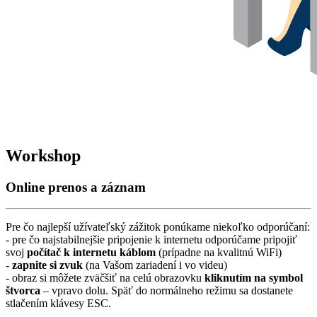
Workshop
Online prenos a záznam
Pre čo najlepší užívateľský zážitok ponúkame niekoľko odporúčaní:
- pre čo najstabilnejšie pripojenie k internetu odporúčame pripojiť
svoj
počítač k internetu káblom
(prípadne na kvalitnú WiFi)
-
zapnite si zvuk
(na Vašom zariadení i vo videu)
- obraz si môžete zväčšiť na celú obrazovku
kliknutím na symbol
štvorca
– vpravo dolu. Späť do normálneho režimu sa dostanete
stlačením klávesy ESC.