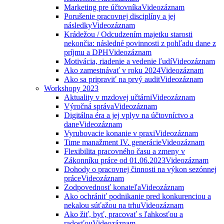
Marketing pre účtovníka
Videozáznam
Porušenie pracovnej disciplíny a jej
následky
Videozáznam
Krádežou / Odcudzením majetku starosti
nekončia: následné povinnosti z pohľadu dane z
príjmu a DPH
Videozáznam
Motivácia, riadenie a vedenie ľudí
Videozáznam
Ako zamestnávať v roku 2024
Videozáznam
Ako sa pripraviť na prvý audit
Videozáznam
Workshopy 2023
Aktuality v mzdovej učtárni
Videozáznam
Výročná správa
Videozáznam
Digitálna éra a jej vplyv na účtovníctvo a
dane
Videozáznam
Vyrubovacie konanie v praxi
Videozáznam
Time manažment IV. generácie
Videozáznam
Flexibilita pracovného času a zmeny v
Zákonníku práce od 01.06.2023
Videozáznam
Dohody o pracovnej činnosti na výkon sezónnej
práce
Videozáznam
Zodpovednosť konateľa
Videozáznam
Ako ochrániť podnikanie pred konkurenciou a
nekalou súťažou na trhu
Videozáznam
Ako žiť, byť, pracovať s ľahkosťou a
radosťou
Videozáznam