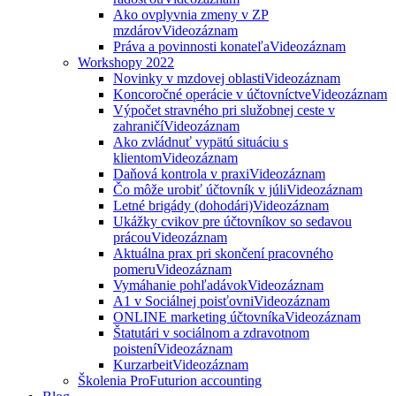
Ako ovplyvnia zmeny v ZP
mzdárov
Videozáznam
Práva a povinnosti konateľa
Videozáznam
Workshopy 2022
Novinky v mzdovej oblasti
Videozáznam
Koncoročné operácie v účtovníctve
Videozáznam
Výpočet stravného pri služobnej ceste v
zahraničí
Videozáznam
Ako zvládnuť vypätú situáciu s
klientom
Videozáznam
Daňová kontrola v praxi
Videozáznam
Čo môže urobiť účtovník v júli
Videozáznam
Letné brigády (dohodári)
Videozáznam
Ukážky cvikov pre účtovníkov so sedavou
prácou
Videozáznam
Aktuálna prax pri skončení pracovného
pomeru
Videozáznam
Vymáhanie pohľadávok
Videozáznam
A1 v Sociálnej poisťovni
Videozáznam
ONLINE marketing účtovníka
Videozáznam
Štatutári v sociálnom a zdravotnom
poistení
Videozáznam
Kurzarbeit
Videozáznam
Školenia ProFuturion accounting