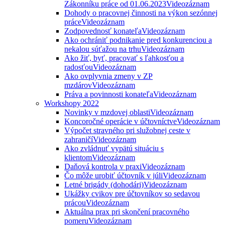
Zákonníku práce od 01.06.2023
Videozáznam
Dohody o pracovnej činnosti na výkon sezónnej
práce
Videozáznam
Zodpovednosť konateľa
Videozáznam
Ako ochrániť podnikanie pred konkurenciou a
nekalou súťažou na trhu
Videozáznam
Ako žiť, byť, pracovať s ľahkosťou a
radosťou
Videozáznam
Ako ovplyvnia zmeny v ZP
mzdárov
Videozáznam
Práva a povinnosti konateľa
Videozáznam
Workshopy 2022
Novinky v mzdovej oblasti
Videozáznam
Koncoročné operácie v účtovníctve
Videozáznam
Výpočet stravného pri služobnej ceste v
zahraničí
Videozáznam
Ako zvládnuť vypätú situáciu s
klientom
Videozáznam
Daňová kontrola v praxi
Videozáznam
Čo môže urobiť účtovník v júli
Videozáznam
Letné brigády (dohodári)
Videozáznam
Ukážky cvikov pre účtovníkov so sedavou
prácou
Videozáznam
Aktuálna prax pri skončení pracovného
pomeru
Videozáznam