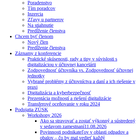
Poradenstvo
Tím poradcov
Inzercia
Zľavy u partnerov
Na stiahnutie
Predĺženie členstva
Chcem byť členom
Nový člen
Predĺženie členstva
Záznamy z konferencie
Praktické skúsenosti, rady a tipy v súvislosti s
digitalizáciou v účtovnej kancelárii
Zodpovednosť účtovníka vs. Zodpovednosť účtovnej
jednotky
Vybrané problémy z účtovníctva a daní a ich riešenie v
praxi
Digitalizácia a kyberbezpečnosť
Prezentácia možností a riešení digitalizácie
Transferové oceňovanie v roku 2024
Podujatia ZÚSK
Workshopy 2026
Ako sa stravovať a zostať výkonný a sústredený
v sedavom zamestnaní
11.08.2026
Povinnosti podnikateľov v oblasti odpadov a
obalov – čo by mal vedieť každý