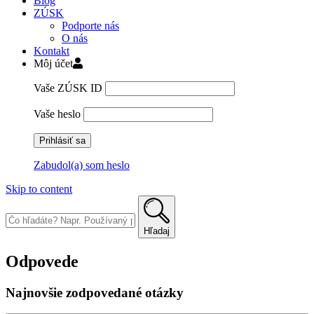
Blog
ZÚSK
Podporte nás
O nás
Kontakt
Môj účet
Vaše ZÚSK ID
Vaše heslo
Zabudol(a) som heslo
Skip to content
Hľadaj
Odpovede
Najnovšie zodpovedané otázky