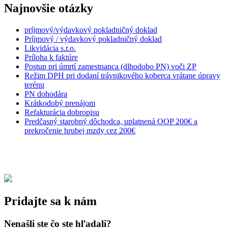
Najnovšie otázky
príjmový/výdavkový pokladničný doklad
Príjmový / výdavkový pokladničný doklad
Likvidácia s.r.o.
Príloha k faktúre
Postup pri úmrtí zamestnanca (dlhodobo PN) voči ZP
Režim DPH pri dodaní trávnikového koberca vrátane úpravy
terénu
PN dohodára
Krátkodobý prenájom
Refakturácia dobropisu
Predčasný starobný dôchodca, uplatnená OOP 200€ a
prekročenie hrubej mzdy cez 200€
Pridajte sa k nám
Nenašli ste čo ste hľadali?