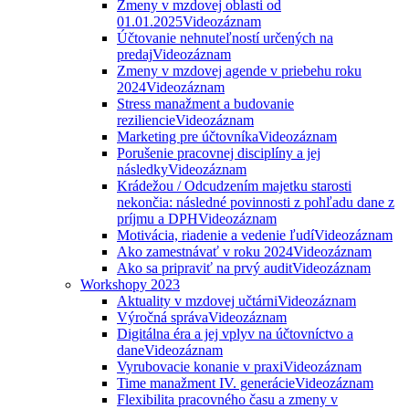
Zmeny v mzdovej oblasti od
01.01.2025
Videozáznam
Účtovanie nehnuteľností určených na
predaj
Videozáznam
Zmeny v mzdovej agende v priebehu roku
2024
Videozáznam
Stress manažment a budovanie
reziliencie
Videozáznam
Marketing pre účtovníka
Videozáznam
Porušenie pracovnej disciplíny a jej
následky
Videozáznam
Krádežou / Odcudzením majetku starosti
nekončia: následné povinnosti z pohľadu dane z
príjmu a DPH
Videozáznam
Motivácia, riadenie a vedenie ľudí
Videozáznam
Ako zamestnávať v roku 2024
Videozáznam
Ako sa pripraviť na prvý audit
Videozáznam
Workshopy 2023
Aktuality v mzdovej učtárni
Videozáznam
Výročná správa
Videozáznam
Digitálna éra a jej vplyv na účtovníctvo a
dane
Videozáznam
Vyrubovacie konanie v praxi
Videozáznam
Time manažment IV. generácie
Videozáznam
Flexibilita pracovného času a zmeny v