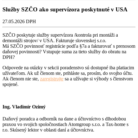
Služby SZČO ako supervízora poskytnuté v USA
27.05.2026
DPH
SZČO poskytuje služby supervízora /kontrola pri montáži a
demontáži strojov/ v USA. Fakturuje slovenskej s.r.o.
Má SZČO povinnosť registrácie podľa §7a a fakturovať s prenosom
daňovej povinnosti? Vstupuje suma za tieto služby do obratu na
DPH?
Odpovede na otázky v sekcii poradenstvo sú dostupné iba platiacim
užívateľom. Ak už členom ste, prihláste sa, prosím, do svojho účtu.
Ak členom nie ste,
zaregistrujte
sa a užívajte si výhody s členstvom
spojené.
Ing. Vladimír Ozimý
Daňový poradca a odborník na dane a účtovníctvo s dlhodobou
praxou vo svojich spoločnostiach Atomgroup s.r.o. a Tax-home s
r.o. Skúsený lektor v oblasti daní a účtovníctva.