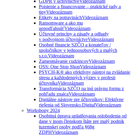
GDPR v účtovníctve
Videozáznam
Poistenie a financovanie – praktické rady a
tipy
Videozáznam
Etikety na potravinách
Videozáznam
Ransomware a ako mu
nepodľahnúť
Videozáznam
Účtovné princípy a zásady a odhady
v podvojnom účtovníctve
Videozáznam
Osobné financie SZČO a konateľov /
spoločníkov v jednoosobových a malých
s.r.o.
Videozáznam
Zamestnávanie cudzincov
Videozáznam
OSS: One Stop Shop
Videozáznam
PSYCH-K® ako efektívny nástroj na zvládanie
stresu a každodenných výziev v profesii
účtovníka
Videozáznam
Transformácia SZČO na inú právnu formu z
pohľadu znalca
Videozáznam
Digitálne nástroje pre účtovníkov: Efektívne
riešenia od Slovensko.Digital
Videozáznam
Workshopy 2024
Osobitná úprava uplatňovania oslobodenia od
dane v inom členskom štáte pre malý podnik
tuzemskej osoby podľa §68g
ZDPH
Videozáznam