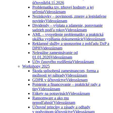
účtovník
04.11.2026
Problematika tzv. trhovej hodnoty a jej
určenia
Videozáznam
Neziskovky – povinnosti, zmeny a legislatívne
novinky
Videozáznam
Dividendy – výplata a zdanenie, porovnanie
sadzieb podľa rokov
Videozáznam
AML – vysvetlenie problematiky a praktická
ukážka vypĺňania dokumentácie
Videozáznam
Reklamné služby a sponzoring z pohľadu DzP a
DPH
Videozáznam
Nelegálne zamestnávanie od
01.01.2026
Videozáznam
Účty časového rozlíšenia
Videozáznam
Workshopy 2025
Škoda spôsobená zamestnancom, forma a
možnosti jej náhrady
Videozáznam
GDPR v účtovníctve
Videozáznam
Poistenie a financovanie – praktické rady a
tipy
Videozáznam
Etikety na potravinách
Videozáznam
Ransomware a ako mu
nepodľahnúť
Videozáznam
Účtovné princípy a zásady a odhady
v podvojnom účtovníctve
Videozáznam