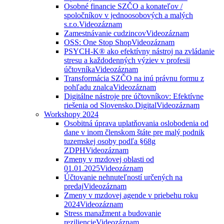
Osobné financie SZČO a konateľov /
spoločníkov v jednoosobových a malých
s.r.o.
Videozáznam
Zamestnávanie cudzincov
Videozáznam
OSS: One Stop Shop
Videozáznam
PSYCH-K® ako efektívny nástroj na zvládanie
stresu a každodenných výziev v profesii
účtovníka
Videozáznam
Transformácia SZČO na inú právnu formu z
pohľadu znalca
Videozáznam
Digitálne nástroje pre účtovníkov: Efektívne
riešenia od Slovensko.Digital
Videozáznam
Workshopy 2024
Osobitná úprava uplatňovania oslobodenia od
dane v inom členskom štáte pre malý podnik
tuzemskej osoby podľa §68g
ZDPH
Videozáznam
Zmeny v mzdovej oblasti od
01.01.2025
Videozáznam
Účtovanie nehnuteľností určených na
predaj
Videozáznam
Zmeny v mzdovej agende v priebehu roku
2024
Videozáznam
Stress manažment a budovanie
reziliencie
Videozáznam