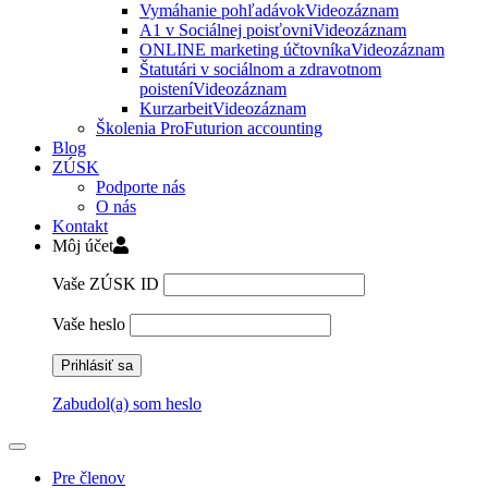
Vymáhanie pohľadávok
Videozáznam
A1 v Sociálnej poisťovni
Videozáznam
ONLINE marketing účtovníka
Videozáznam
Štatutári v sociálnom a zdravotnom
poistení
Videozáznam
Kurzarbeit
Videozáznam
Školenia ProFuturion accounting
Blog
ZÚSK
Podporte nás
O nás
Kontakt
Môj účet
Vaše ZÚSK ID
Vaše heslo
Zabudol(a) som heslo
Pre členov