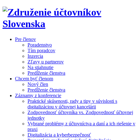
Pre členov
Poradenstvo
Tím poradcov
Inzercia
Zľavy u partnerov
Na stiahnutie
Predĺženie členstva
Chcem byť členom
Nový člen
Predĺženie členstva
Záznamy z konferencie
Praktické skúsenosti, rady a tipy v súvislosti s
digitalizáciou v účtovnej kancelárii
Zodpovednosť účtovníka vs. Zodpovednosť účtovnej
jednotky
Vybrané problémy z účtovníctva a daní a ich riešenie v
praxi
Digitalizácia a kyberbezpečnosť