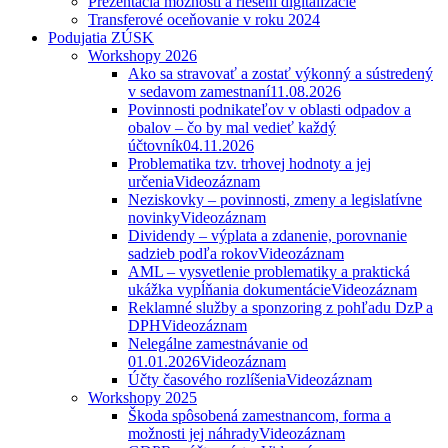
Prezentácia možností a riešení digitalizácie
Transferové oceňovanie v roku 2024
Podujatia ZÚSK
Workshopy 2026
Ako sa stravovať a zostať výkonný a sústredený
v sedavom zamestnaní
11.08.2026
Povinnosti podnikateľov v oblasti odpadov a
obalov – čo by mal vedieť každý
účtovník
04.11.2026
Problematika tzv. trhovej hodnoty a jej
určenia
Videozáznam
Neziskovky – povinnosti, zmeny a legislatívne
novinky
Videozáznam
Dividendy – výplata a zdanenie, porovnanie
sadzieb podľa rokov
Videozáznam
AML – vysvetlenie problematiky a praktická
ukážka vypĺňania dokumentácie
Videozáznam
Reklamné služby a sponzoring z pohľadu DzP a
DPH
Videozáznam
Nelegálne zamestnávanie od
01.01.2026
Videozáznam
Účty časového rozlíšenia
Videozáznam
Workshopy 2025
Škoda spôsobená zamestnancom, forma a
možnosti jej náhrady
Videozáznam