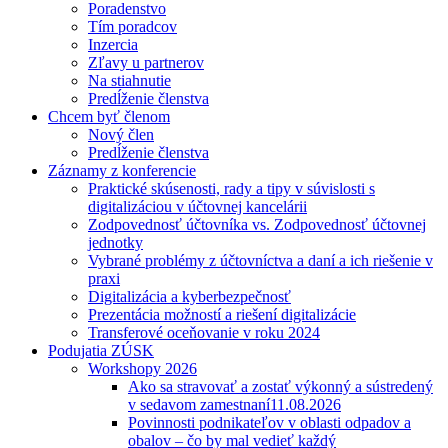
Poradenstvo
Tím poradcov
Inzercia
Zľavy u partnerov
Na stiahnutie
Predĺženie členstva
Chcem byť členom
Nový člen
Predĺženie členstva
Záznamy z konferencie
Praktické skúsenosti, rady a tipy v súvislosti s
digitalizáciou v účtovnej kancelárii
Zodpovednosť účtovníka vs. Zodpovednosť účtovnej
jednotky
Vybrané problémy z účtovníctva a daní a ich riešenie v
praxi
Digitalizácia a kyberbezpečnosť
Prezentácia možností a riešení digitalizácie
Transferové oceňovanie v roku 2024
Podujatia ZÚSK
Workshopy 2026
Ako sa stravovať a zostať výkonný a sústredený
v sedavom zamestnaní
11.08.2026
Povinnosti podnikateľov v oblasti odpadov a
obalov – čo by mal vedieť každý