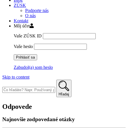
Blog
ZÚSK
Podporte nás
O nás
Kontakt
Môj účet
Vaše ZÚSK ID
Vaše heslo
Zabudol(a) som heslo
Skip to content
Hľadaj
Odpovede
Najnovšie zodpovedané otázky