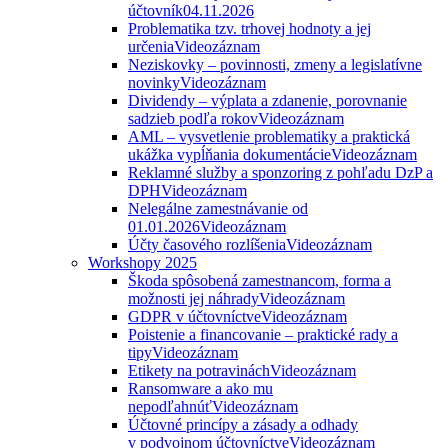
účtovník
04.11.2026
Problematika tzv. trhovej hodnoty a jej
určenia
Videozáznam
Neziskovky – povinnosti, zmeny a legislatívne
novinky
Videozáznam
Dividendy – výplata a zdanenie, porovnanie
sadzieb podľa rokov
Videozáznam
AML – vysvetlenie problematiky a praktická
ukážka vypĺňania dokumentácie
Videozáznam
Reklamné služby a sponzoring z pohľadu DzP a
DPH
Videozáznam
Nelegálne zamestnávanie od
01.01.2026
Videozáznam
Účty časového rozlíšenia
Videozáznam
Workshopy 2025
Škoda spôsobená zamestnancom, forma a
možnosti jej náhrady
Videozáznam
GDPR v účtovníctve
Videozáznam
Poistenie a financovanie – praktické rady a
tipy
Videozáznam
Etikety na potravinách
Videozáznam
Ransomware a ako mu
nepodľahnúť
Videozáznam
Účtovné princípy a zásady a odhady
v podvojnom účtovníctve
Videozáznam