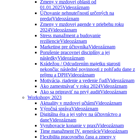
Zmeny v mzdovej oblasti od
01.01.2025
Videozáznam
Účtovanie nehnuteľností určených na
predaj
Videozáznam
Zmeny v mzdovej agende v priebehu roku
2024
Videozáznam
Stress manažment a budovanie
reziliencie
Videozáznam
Marketing pre účtovníka
Videozáznam
Porušenie pracovnej disciplíny a jej
následky
Videozáznam
Krádežou / Odcudzením majetku starosti
nekončia: následné povinnosti z pohľadu dane z
príjmu a DPH
Videozáznam
Motivácia, riadenie a vedenie ľudí
Videozáznam
Ako zamestnávať v roku 2024
Videozáznam
Ako sa pripraviť na prvý audit
Videozáznam
Workshopy 2023
Aktuality v mzdovej učtárni
Videozáznam
Výročná správa
Videozáznam
Digitálna éra a jej vplyv na účtovníctvo a
dane
Videozáznam
Vyrubovacie konanie v praxi
Videozáznam
Time manažment IV. generácie
Videozáznam
Flexibilita pracovného času a zmeny v