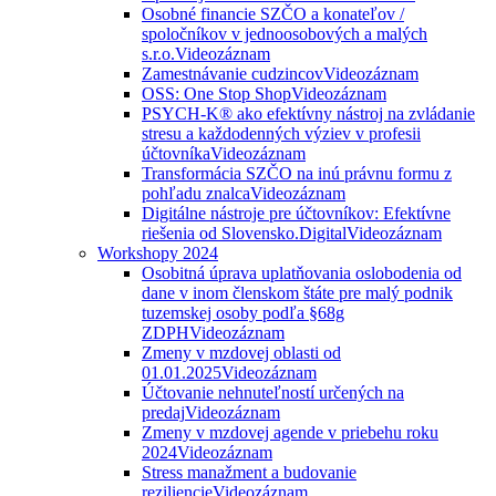
Osobné financie SZČO a konateľov /
spoločníkov v jednoosobových a malých
s.r.o.
Videozáznam
Zamestnávanie cudzincov
Videozáznam
OSS: One Stop Shop
Videozáznam
PSYCH-K® ako efektívny nástroj na zvládanie
stresu a každodenných výziev v profesii
účtovníka
Videozáznam
Transformácia SZČO na inú právnu formu z
pohľadu znalca
Videozáznam
Digitálne nástroje pre účtovníkov: Efektívne
riešenia od Slovensko.Digital
Videozáznam
Workshopy 2024
Osobitná úprava uplatňovania oslobodenia od
dane v inom členskom štáte pre malý podnik
tuzemskej osoby podľa §68g
ZDPH
Videozáznam
Zmeny v mzdovej oblasti od
01.01.2025
Videozáznam
Účtovanie nehnuteľností určených na
predaj
Videozáznam
Zmeny v mzdovej agende v priebehu roku
2024
Videozáznam
Stress manažment a budovanie
reziliencie
Videozáznam