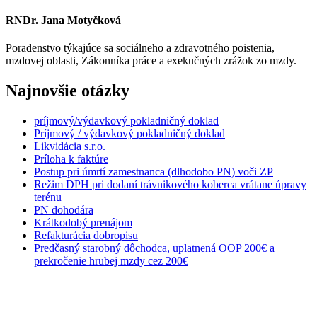
RNDr. Jana Motyčková
Poradenstvo týkajúce sa sociálneho a zdravotného poistenia,
mzdovej oblasti, Zákonníka práce a exekučných zrážok zo mzdy.
Najnovšie otázky
príjmový/výdavkový pokladničný doklad
Príjmový / výdavkový pokladničný doklad
Likvidácia s.r.o.
Príloha k faktúre
Postup pri úmrtí zamestnanca (dlhodobo PN) voči ZP
Režim DPH pri dodaní trávnikového koberca vrátane úpravy
terénu
PN dohodára
Krátkodobý prenájom
Refakturácia dobropisu
Predčasný starobný dôchodca, uplatnená OOP 200€ a
prekročenie hrubej mzdy cez 200€