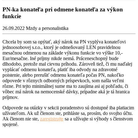
PN-ka konateľa pri odmene konateľa za výkon
funkcie
26.09.2022
Mzdy a personalistika
Chcela by som sa opýtať, aký nárok na PN vyplýva konateľovi
jednoosobovej s.r.o., ktorý je odmeňovaný LEN pravidelnou
mesačnou odmenou na základe výkonu funkcie vo výške 10,-
Eur/mesačne. Iné príjmy nikde nemá. Práceneschopný bude
dlhodobo, pretože mal cievnu príhodu. Zároveň tiež, či mu naďalej
vyplácať odmenu konateľa, platiť iba odvody na zdravotné
poistenie, alebo prerušiť odmenu konateľa počas PN, nakoľko
odpovede v rôznych odborných príspevkoch, som našla veľmi
rôzne. Pri tejto minimálnej sume ma to zaujíma asi aj pohľadu, či
vôbec má nárok na nemocenské dávky, prípadne aká je tá hranica
príjmov.
Odpovede na otázky v sekcii poradenstvo sú dostupné iba platiacim
užívateľom. Ak už členom ste, prihláste sa, prosím, do svojho účtu.
Ak členom nie ste,
zaregistrujte
sa a užívajte si výhody s členstvom
spojené.