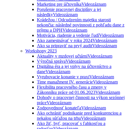
Marketing pre účtovníka
Videozáznam
Porušenie pracovnej disciplíny a jej
následky
Videozáznam
Krádežou / Odcudzením majetku starosti
nekončia: následné povinnosti z pohľadu dane z
príjmu a DPH
Videozáznam
Motivácia, riadenie a vedenie ľudí
Videozáznam
Ako zamestnávať v roku 2024
Videozáznam
Ako sa pripraviť na prvý audit
Videozáznam
Workshopy 2023
Aktuality v mzdovej učtárni
Videozáznam
Výročná správa
Videozáznam
Digitálna éra a jej vplyv na účtovníctvo a
dane
Videozáznam
Vyrubovacie konanie v praxi
Videozáznam
Time manažment IV. generácie
Videozáznam
Flexibilita pracovného času a zmeny v
Zákonníku práce od 01.06.2023
Videozáznam
Dohody o pracovnej činnosti na výkon sezónnej
práce
Videozáznam
Zodpovednosť konateľa
Videozáznam
Ako ochrániť podnikanie pred konkurenciou a
nekalou súťažou na trhu
Videozáznam
Ako žiť, byť, pracovať s ľahkosťou a
radosťou
Videozáznam