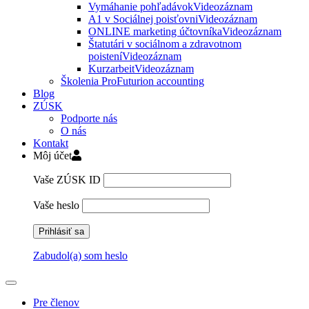
Vymáhanie pohľadávok
Videozáznam
A1 v Sociálnej poisťovni
Videozáznam
ONLINE marketing účtovníka
Videozáznam
Štatutári v sociálnom a zdravotnom
poistení
Videozáznam
Kurzarbeit
Videozáznam
Školenia ProFuturion accounting
Blog
ZÚSK
Podporte nás
O nás
Kontakt
Môj účet
Vaše ZÚSK ID
Vaše heslo
Zabudol(a) som heslo
Pre členov