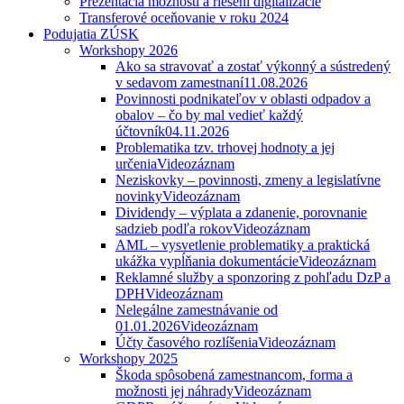
Prezentácia možností a riešení digitalizácie
Transferové oceňovanie v roku 2024
Podujatia ZÚSK
Workshopy 2026
Ako sa stravovať a zostať výkonný a sústredený
v sedavom zamestnaní
11.08.2026
Povinnosti podnikateľov v oblasti odpadov a
obalov – čo by mal vedieť každý
účtovník
04.11.2026
Problematika tzv. trhovej hodnoty a jej
určenia
Videozáznam
Neziskovky – povinnosti, zmeny a legislatívne
novinky
Videozáznam
Dividendy – výplata a zdanenie, porovnanie
sadzieb podľa rokov
Videozáznam
AML – vysvetlenie problematiky a praktická
ukážka vypĺňania dokumentácie
Videozáznam
Reklamné služby a sponzoring z pohľadu DzP a
DPH
Videozáznam
Nelegálne zamestnávanie od
01.01.2026
Videozáznam
Účty časového rozlíšenia
Videozáznam
Workshopy 2025
Škoda spôsobená zamestnancom, forma a
možnosti jej náhrady
Videozáznam