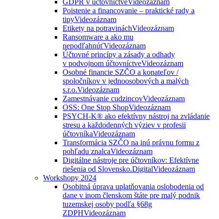
GDPR v účtovníctve
Videozáznam
Poistenie a financovanie – praktické rady a
tipy
Videozáznam
Etikety na potravinách
Videozáznam
Ransomware a ako mu
nepodľahnúť
Videozáznam
Účtovné princípy a zásady a odhady
v podvojnom účtovníctve
Videozáznam
Osobné financie SZČO a konateľov /
spoločníkov v jednoosobových a malých
s.r.o.
Videozáznam
Zamestnávanie cudzincov
Videozáznam
OSS: One Stop Shop
Videozáznam
PSYCH-K® ako efektívny nástroj na zvládanie
stresu a každodenných výziev v profesii
účtovníka
Videozáznam
Transformácia SZČO na inú právnu formu z
pohľadu znalca
Videozáznam
Digitálne nástroje pre účtovníkov: Efektívne
riešenia od Slovensko.Digital
Videozáznam
Workshopy 2024
Osobitná úprava uplatňovania oslobodenia od
dane v inom členskom štáte pre malý podnik
tuzemskej osoby podľa §68g
ZDPH
Videozáznam