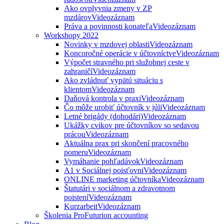
Ako ovplyvnia zmeny v ZP
mzdárov
Videozáznam
Práva a povinnosti konateľa
Videozáznam
Workshopy 2022
Novinky v mzdovej oblasti
Videozáznam
Koncoročné operácie v účtovníctve
Videozáznam
Výpočet stravného pri služobnej ceste v
zahraničí
Videozáznam
Ako zvládnuť vypätú situáciu s
klientom
Videozáznam
Daňová kontrola v praxi
Videozáznam
Čo môže urobiť účtovník v júli
Videozáznam
Letné brigády (dohodári)
Videozáznam
Ukážky cvikov pre účtovníkov so sedavou
prácou
Videozáznam
Aktuálna prax pri skončení pracovného
pomeru
Videozáznam
Vymáhanie pohľadávok
Videozáznam
A1 v Sociálnej poisťovni
Videozáznam
ONLINE marketing účtovníka
Videozáznam
Štatutári v sociálnom a zdravotnom
poistení
Videozáznam
Kurzarbeit
Videozáznam
Školenia ProFuturion accounting