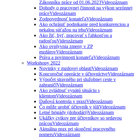
Zákonníku práce od 01.06.2023
Videozáznam
Dohody o pracovnej činnosti na výkon sezónnej
práce
Videozáznam
Zodpovednosť konateľa
Videozáznam
Ako ochrániť podnikanie pred konkurenciou a
nekalou súťažou na trhu
Videozáznam
Ako žiť, byť, pracovať s ľahkosťou a
radosťou
Videozáznam
Ako ovplyvnia zmeny v ZP
mzdárov
Videozáznam
Práva a povinnosti konateľa
Videozáznam
Workshopy 2022
Novinky v mzdovej oblasti
Videozáznam
Koncoročné operácie v účtovníctve
Videozáznam
Výpočet stravného pri služobnej ceste v
zahraničí
Videozáznam
Ako zvládnuť vypätú situáciu s
klientom
Videozáznam
Daňová kontrola v praxi
Videozáznam
Čo môže urobiť účtovník v júli
Videozáznam
Letné brigády (dohodári)
Videozáznam
Ukážky cvikov pre účtovníkov so sedavou
prácou
Videozáznam
Aktuálna prax pri skončení pracovného
pomeru
Videozáznam