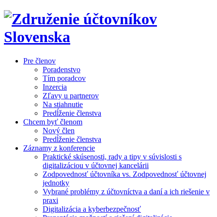
Pre členov
Poradenstvo
Tím poradcov
Inzercia
Zľavy u partnerov
Na stiahnutie
Predĺženie členstva
Chcem byť členom
Nový člen
Predĺženie členstva
Záznamy z konferencie
Praktické skúsenosti, rady a tipy v súvislosti s
digitalizáciou v účtovnej kancelárii
Zodpovednosť účtovníka vs. Zodpovednosť účtovnej
jednotky
Vybrané problémy z účtovníctva a daní a ich riešenie v
praxi
Digitalizácia a kyberbezpečnosť