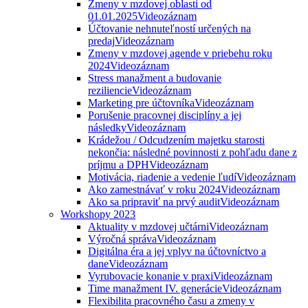
Zmeny v mzdovej oblasti od
01.01.2025
Videozáznam
Účtovanie nehnuteľností určených na
predaj
Videozáznam
Zmeny v mzdovej agende v priebehu roku
2024
Videozáznam
Stress manažment a budovanie
reziliencie
Videozáznam
Marketing pre účtovníka
Videozáznam
Porušenie pracovnej disciplíny a jej
následky
Videozáznam
Krádežou / Odcudzením majetku starosti
nekončia: následné povinnosti z pohľadu dane z
príjmu a DPH
Videozáznam
Motivácia, riadenie a vedenie ľudí
Videozáznam
Ako zamestnávať v roku 2024
Videozáznam
Ako sa pripraviť na prvý audit
Videozáznam
Workshopy 2023
Aktuality v mzdovej učtárni
Videozáznam
Výročná správa
Videozáznam
Digitálna éra a jej vplyv na účtovníctvo a
dane
Videozáznam
Vyrubovacie konanie v praxi
Videozáznam
Time manažment IV. generácie
Videozáznam
Flexibilita pracovného času a zmeny v