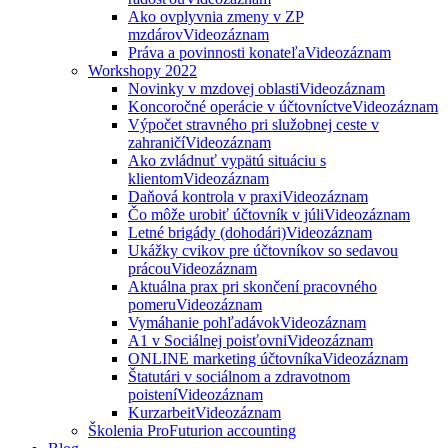
Ako ovplyvnia zmeny v ZP
mzdárov
Videozáznam
Práva a povinnosti konateľa
Videozáznam
Workshopy 2022
Novinky v mzdovej oblasti
Videozáznam
Koncoročné operácie v účtovníctve
Videozáznam
Výpočet stravného pri služobnej ceste v
zahraničí
Videozáznam
Ako zvládnuť vypätú situáciu s
klientom
Videozáznam
Daňová kontrola v praxi
Videozáznam
Čo môže urobiť účtovník v júli
Videozáznam
Letné brigády (dohodári)
Videozáznam
Ukážky cvikov pre účtovníkov so sedavou
prácou
Videozáznam
Aktuálna prax pri skončení pracovného
pomeru
Videozáznam
Vymáhanie pohľadávok
Videozáznam
A1 v Sociálnej poisťovni
Videozáznam
ONLINE marketing účtovníka
Videozáznam
Štatutári v sociálnom a zdravotnom
poistení
Videozáznam
Kurzarbeit
Videozáznam
Školenia ProFuturion accounting