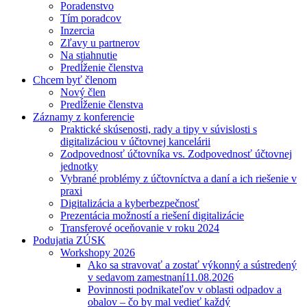
Poradenstvo
Tím poradcov
Inzercia
Zľavy u partnerov
Na stiahnutie
Predĺženie členstva
Chcem byť členom
Nový člen
Predĺženie členstva
Záznamy z konferencie
Praktické skúsenosti, rady a tipy v súvislosti s
digitalizáciou v účtovnej kancelárii
Zodpovednosť účtovníka vs. Zodpovednosť účtovnej
jednotky
Vybrané problémy z účtovníctva a daní a ich riešenie v
praxi
Digitalizácia a kyberbezpečnosť
Prezentácia možností a riešení digitalizácie
Transferové oceňovanie v roku 2024
Podujatia ZÚSK
Workshopy 2026
Ako sa stravovať a zostať výkonný a sústredený
v sedavom zamestnaní
11.08.2026
Povinnosti podnikateľov v oblasti odpadov a
obalov – čo by mal vedieť každý