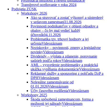
Prezentácia možností a riešení digitalizácie
Transferové oceňovanie v roku 2024
Podujatia ZÚSK
Workshopy 2026
Ako sa stravovať a zostať výkonný a sústredený
v sedavom zamestnaní
11.08.2026
Povinnosti podnikateľov v oblasti odpadov a
obalov – čo by mal vedieť každý
účtovník
04.11.2026
Problematika tzv. trhovej hodnoty a jej
určenia
Videozáznam
Neziskovky – povinnosti, zmeny a legislatívne
novinky
Videozáznam
Dividendy – výplata a zdanenie, porovnanie
sadzieb podľa rokov
Videozáznam
AML – vysvetlenie problematiky a praktická
ukážka vypĺňania dokumentácie
Videozáznam
Reklamné služby a sponzoring z pohľadu DzP a
DPH
Videozáznam
Nelegálne zamestnávanie od
01.01.2026
Videozáznam
Účty časového rozlíšenia
Videozáznam
Workshopy 2025
Škoda spôsobená zamestnancom, forma a
možnosti jej náhrady
Videozáznam