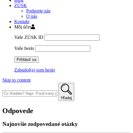
Blog
ZÚSK
Podporte nás
O nás
Kontakt
Môj účet
Vaše ZÚSK ID
Vaše heslo
Zabudol(a) som heslo
Skip to content
Hľadaj
Odpovede
Najnovšie zodpovedané otázky