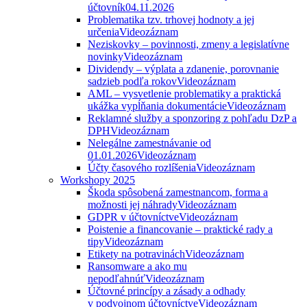
účtovník
04.11.2026
Problematika tzv. trhovej hodnoty a jej
určenia
Videozáznam
Neziskovky – povinnosti, zmeny a legislatívne
novinky
Videozáznam
Dividendy – výplata a zdanenie, porovnanie
sadzieb podľa rokov
Videozáznam
AML – vysvetlenie problematiky a praktická
ukážka vypĺňania dokumentácie
Videozáznam
Reklamné služby a sponzoring z pohľadu DzP a
DPH
Videozáznam
Nelegálne zamestnávanie od
01.01.2026
Videozáznam
Účty časového rozlíšenia
Videozáznam
Workshopy 2025
Škoda spôsobená zamestnancom, forma a
možnosti jej náhrady
Videozáznam
GDPR v účtovníctve
Videozáznam
Poistenie a financovanie – praktické rady a
tipy
Videozáznam
Etikety na potravinách
Videozáznam
Ransomware a ako mu
nepodľahnúť
Videozáznam
Účtovné princípy a zásady a odhady
v podvojnom účtovníctve
Videozáznam