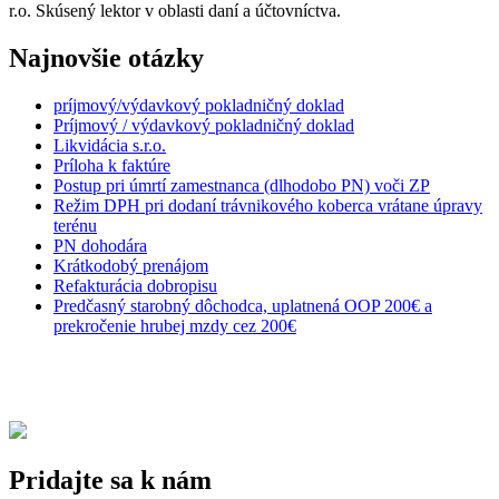
r.o. Skúsený lektor v oblasti daní a účtovníctva.
Najnovšie otázky
príjmový/výdavkový pokladničný doklad
Príjmový / výdavkový pokladničný doklad
Likvidácia s.r.o.
Príloha k faktúre
Postup pri úmrtí zamestnanca (dlhodobo PN) voči ZP
Režim DPH pri dodaní trávnikového koberca vrátane úpravy
terénu
PN dohodára
Krátkodobý prenájom
Refakturácia dobropisu
Predčasný starobný dôchodca, uplatnená OOP 200€ a
prekročenie hrubej mzdy cez 200€
Pridajte sa k nám