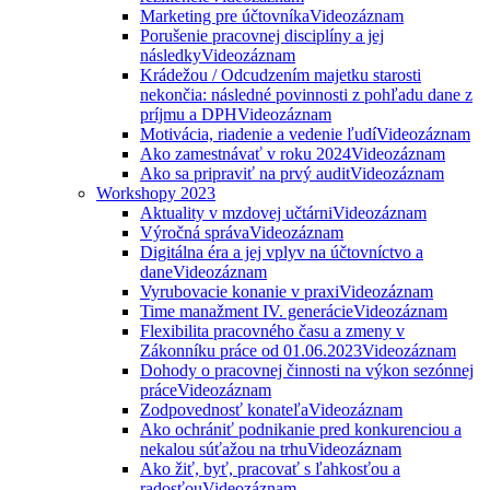
Marketing pre účtovníka
Videozáznam
Porušenie pracovnej disciplíny a jej
následky
Videozáznam
Krádežou / Odcudzením majetku starosti
nekončia: následné povinnosti z pohľadu dane z
príjmu a DPH
Videozáznam
Motivácia, riadenie a vedenie ľudí
Videozáznam
Ako zamestnávať v roku 2024
Videozáznam
Ako sa pripraviť na prvý audit
Videozáznam
Workshopy 2023
Aktuality v mzdovej učtárni
Videozáznam
Výročná správa
Videozáznam
Digitálna éra a jej vplyv na účtovníctvo a
dane
Videozáznam
Vyrubovacie konanie v praxi
Videozáznam
Time manažment IV. generácie
Videozáznam
Flexibilita pracovného času a zmeny v
Zákonníku práce od 01.06.2023
Videozáznam
Dohody o pracovnej činnosti na výkon sezónnej
práce
Videozáznam
Zodpovednosť konateľa
Videozáznam
Ako ochrániť podnikanie pred konkurenciou a
nekalou súťažou na trhu
Videozáznam
Ako žiť, byť, pracovať s ľahkosťou a
radosťou
Videozáznam