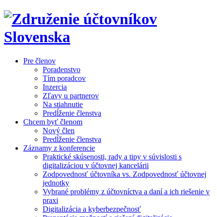
Pre členov
Poradenstvo
Tím poradcov
Inzercia
Zľavy u partnerov
Na stiahnutie
Predĺženie členstva
Chcem byť členom
Nový člen
Predĺženie členstva
Záznamy z konferencie
Praktické skúsenosti, rady a tipy v súvislosti s
digitalizáciou v účtovnej kancelárii
Zodpovednosť účtovníka vs. Zodpovednosť účtovnej
jednotky
Vybrané problémy z účtovníctva a daní a ich riešenie v
praxi
Digitalizácia a kyberbezpečnosť