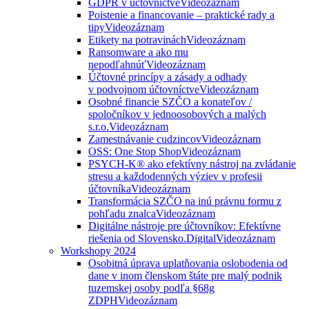
GDPR v účtovníctve
Videozáznam
Poistenie a financovanie – praktické rady a
tipy
Videozáznam
Etikety na potravinách
Videozáznam
Ransomware a ako mu
nepodľahnúť
Videozáznam
Účtovné princípy a zásady a odhady
v podvojnom účtovníctve
Videozáznam
Osobné financie SZČO a konateľov /
spoločníkov v jednoosobových a malých
s.r.o.
Videozáznam
Zamestnávanie cudzincov
Videozáznam
OSS: One Stop Shop
Videozáznam
PSYCH-K® ako efektívny nástroj na zvládanie
stresu a každodenných výziev v profesii
účtovníka
Videozáznam
Transformácia SZČO na inú právnu formu z
pohľadu znalca
Videozáznam
Digitálne nástroje pre účtovníkov: Efektívne
riešenia od Slovensko.Digital
Videozáznam
Workshopy 2024
Osobitná úprava uplatňovania oslobodenia od
dane v inom členskom štáte pre malý podnik
tuzemskej osoby podľa §68g
ZDPH
Videozáznam