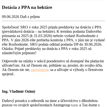
Dotácia z PPA na hektáre
09.06.2026
Daň z príjmu
Spoločnosť SRO v roku 2025 prijala preddavky na dotáciu z PPA
(prevádzková dotácia – na hektáre). K termínu podania Daňového
priznania za 2025 (k 31.03.2026) nebolo vydané Rozhodnutie z
PPA. V júni 2026 ešte prebieha kontrola z PPA, v júni nie je vydané
ešte Rozhodnutie. SRO podala odklad podania DP do 30.06.2026.
Otázka: Prijaté preddavky na dotáciu z PPA v roku 2025 sú
zdaniteľným príjmom?
Odpovede na otázky v sekcii poradenstvo sú dostupné iba platiacim
užívateľom. Ak už členom ste, prihláste sa, prosím, do svojho účtu.
Ak členom nie ste,
zaregistrujte
sa a užívajte si výhody s členstvom
spojené.
Ing. Vladimír Ozimý
Daňový poradca a odborník na dane a účtovníctvo s dlhodobou
praxou vo svojich spoločnostiach Atomgroup s.r.o. a Tax-home s