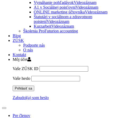
Vymáhanie pohľadávok
Videozáznam
A1 v Sociálnej poisťovni
Videozáznam
ONLINE marketing účtovníka
Videozáznam
Štatutári v sociálnom a zdravotnom
poistení
Videozáznam
Kurzarbeit
Videozáznam
Školenia ProFuturion accounting
Blog
ZÚSK
Podporte nás
O nás
Kontakt
Môj účet
Vaše ZÚSK ID
Vaše heslo
Zabudol(a) som heslo
Pre členov