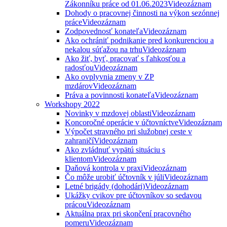
Zákonníku práce od 01.06.2023
Videozáznam
Dohody o pracovnej činnosti na výkon sezónnej
práce
Videozáznam
Zodpovednosť konateľa
Videozáznam
Ako ochrániť podnikanie pred konkurenciou a
nekalou súťažou na trhu
Videozáznam
Ako žiť, byť, pracovať s ľahkosťou a
radosťou
Videozáznam
Ako ovplyvnia zmeny v ZP
mzdárov
Videozáznam
Práva a povinnosti konateľa
Videozáznam
Workshopy 2022
Novinky v mzdovej oblasti
Videozáznam
Koncoročné operácie v účtovníctve
Videozáznam
Výpočet stravného pri služobnej ceste v
zahraničí
Videozáznam
Ako zvládnuť vypätú situáciu s
klientom
Videozáznam
Daňová kontrola v praxi
Videozáznam
Čo môže urobiť účtovník v júli
Videozáznam
Letné brigády (dohodári)
Videozáznam
Ukážky cvikov pre účtovníkov so sedavou
prácou
Videozáznam
Aktuálna prax pri skončení pracovného
pomeru
Videozáznam