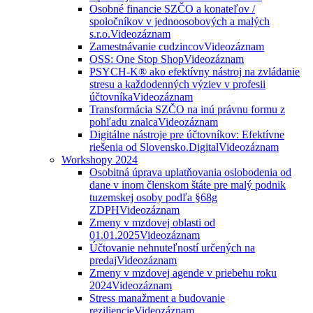
Osobné financie SZČO a konateľov /
spoločníkov v jednoosobových a malých
s.r.o.
Videozáznam
Zamestnávanie cudzincov
Videozáznam
OSS: One Stop Shop
Videozáznam
PSYCH-K® ako efektívny nástroj na zvládanie
stresu a každodenných výziev v profesii
účtovníka
Videozáznam
Transformácia SZČO na inú právnu formu z
pohľadu znalca
Videozáznam
Digitálne nástroje pre účtovníkov: Efektívne
riešenia od Slovensko.Digital
Videozáznam
Workshopy 2024
Osobitná úprava uplatňovania oslobodenia od
dane v inom členskom štáte pre malý podnik
tuzemskej osoby podľa §68g
ZDPH
Videozáznam
Zmeny v mzdovej oblasti od
01.01.2025
Videozáznam
Účtovanie nehnuteľností určených na
predaj
Videozáznam
Zmeny v mzdovej agende v priebehu roku
2024
Videozáznam
Stress manažment a budovanie
reziliencie
Videozáznam